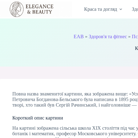
Перейти
до
Краса та догляд
Зд
вмісту
EAB
»
Здоров'я та фітнес
»
Пс
К
Повна назва знаменитої картини, яка зображена вище: «Ус
Петровича Богданова-Бельського була написана в 1895 році, 
творі, хто такий був Сергій Рачинський, і найголовніше —
Короткий опис картини
На картині зображена сільська школа XIX століття під ча
ботанік і математик, професор Московського університету.