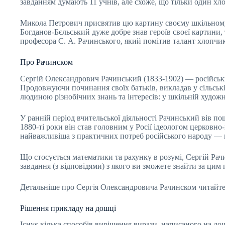
завданням думають 11 учнів, але схоже, що тільки один хло
Микола Петрович присвятив цю картину своєму шкільному в
Богданов-Бєльський дуже добре знав героїв своєї картини, 
професора С. А. Рачинського, який помітив талант хлопчик
Про Рачинском
Сергій Олександрович Рачинський (1833-1902) — російський
Продовжуючи починання своїх батьків, викладав у сільськ
людиною різнобічних знань та інтересів: у шкільній худож
У ранній період вчительської діяльності Рачинський вів по
1880-ті роки він став головним у Росії ідеологом церковн
найважливіша з практичних потреб російського народу — ц
Що стосується математики та рахунку в розумі, Сергій Ра
завдання (з відповідями) з якого ви зможете знайти за цим
Детальніше про Сергія Олександровича Рачинском читайте на
Рішення прикладу на дошці
Існує кілька способів вирішення вирази, написаного на д