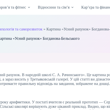
оров’я та фітнес
Відносини та сім’я
Кар’єра та фінан
ихологія та саморозвиток
»
Картина «Усний рахунок» Богданова-
артина «Усний рахунок» Богданова-Бельського
ний рахунок. В народній школі С. А. Рачинського». Це картина 
а зараз висить у Третьяковській галереї. У цій статті ви дізнає
 отримаєте правильну відповідь на завдання, зображене на дошці.
с уроку арифметики. У постаті вчителя є реальний прототип — С
 Сільські школярі вирішують дуже цікавий приклад. Видно, що він