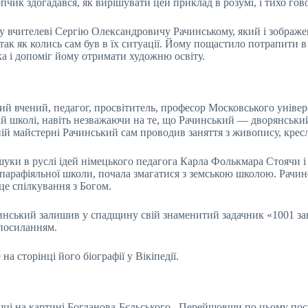
пчик здогадався, як вирішувати цей приклад в розумі, і тихо гов
чителеві Сергію Олександровичу Рачинському, який і зображени
так як колись сам був в їх ситуації. Йому пощастило потрапити 
а і допоміг йому отримати художню освіту.
 вчений, педагог, просвітитель, професор Московського універс
ій школі, навіть незважаючи на те, що Рачинський — дворянськи
ній майстерні Рачинський сам проводив заняття з живопису, крес
шуки в руслі ідей німецького педагога Карла Фолькмара Стоячи і
о-парафіяльної школи, почала змагатися з земською школою. Рач
е спілкування з Богом.
чинський залишив у спадщину свій знаменитий задачник «1001 за
 посиланням.
 сторінці його біографії у Вікіпедії.
ошці на картині Богданова-Бєльського,. Перейшовши по цьому по