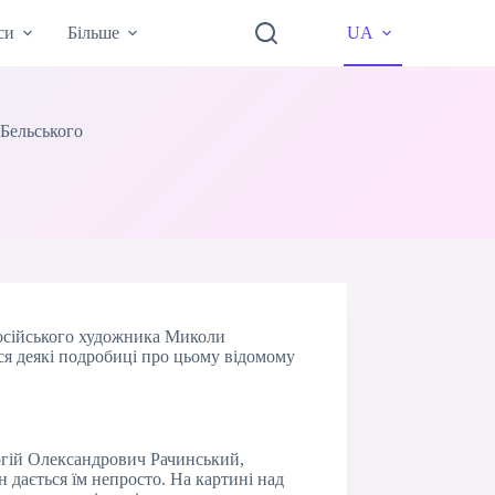
си
Більше
UA
Бельського
російського художника Миколи
теся деякі подробиці про цьому відомому
ергій Олександрович Рачинський,
 дається їм непросто. На картині над