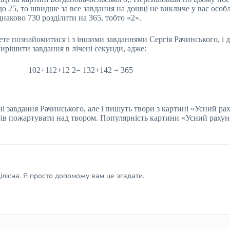
до 25, то швидше за все завдання на дошці не викличе у вас осо
наково 730 розділити на 365, тобто «2».
жете познайомитися і з іншими завданнями Сергія Рачинського, і д
ирішити завдання в лічені секунди, адже:
102+112+12 2= 132+142 = 365
і завдання Рачинського, але і пишуть твори з картині «Усний ра
рів пожартувати над твором. Популярність картини «Усний рахун
лісна. Я просто допоможу вам це згадати.