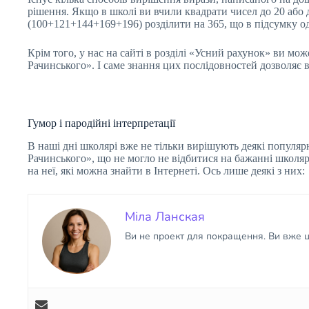
рішення. Якщо в школі ви вчили квадрати чисел до 20 або 
(100+121+144+169+196) розділити на 365, що в підсумку од
Крім того, у нас на сайті в розділі «Усний рахунок» ви мо
Рачинського». І саме знання цих послідовностей дозволяє в
Гумор і пародійні інтерпретації
В наші дні школярі вже не тільки вирішують деякі популярн
Рачинського», що не могло не відбитися на бажанні школя
на неї, які можна знайти в Інтернеті. Ось лише деякі з них:
Міла Ланская
Ви не проект для покращення. Ви вже ці