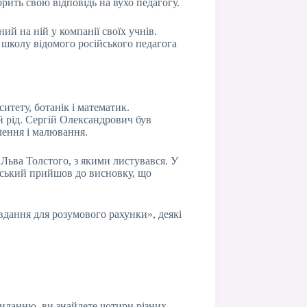
орить свою відповідь на вухо педагогу.
й на ній у компанії своїх учнів.
в школу відомого російського педагога
итету, ботанік і математик.
й рід. Сергій Олександрович був
лення і малювання.
 Льва Толстого, з якими листувався. У
инський прийшов до висновку, що
вдання для розумового рахунки», деякі
силанню, ви знайдете чотири різних