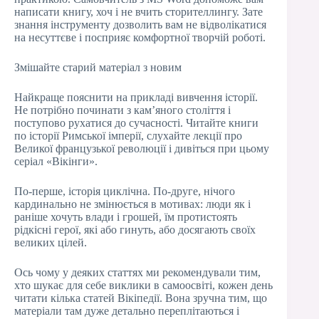
написати книгу, хоч і не вчить сторителлингу. Зате
знання інструменту дозволить вам не відволікатися
на несуттєве і посприяє комфортної творчій роботі.
Змішайте старий матеріал з новим
Найкраще пояснити на прикладі вивчення історії.
Не потрібно починати з кам’яного століття і
поступово рухатися до сучасності. Читайте книги
по історії Римської імперії, слухайте лекції про
Великої французької революції і дивіться при цьому
серіал «Вікінги».
По-перше, історія циклічна. По-друге, нічого
кардинально не змінюється в мотивах: люди як і
раніше хочуть влади і грошей, їм протистоять
рідкісні герої, які або гинуть, або досягають своїх
великих цілей.
Ось чому у деяких статтях ми рекомендували тим,
хто шукає для себе виклики в самоосвіті, кожен день
читати кілька статей Вікіпедії. Вона зручна тим, що
матеріали там дуже детально переплітаються і