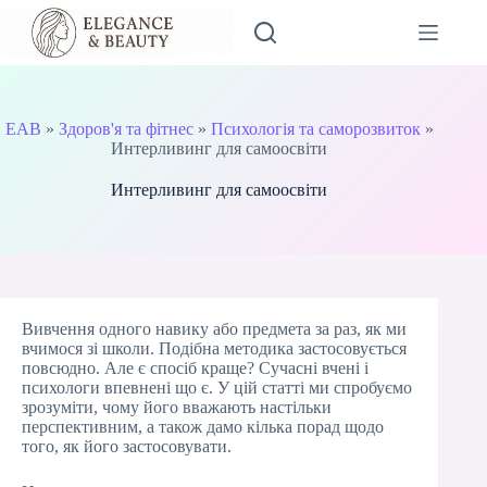
Перейти
до
вмісту
EAB
»
Здоров'я та фітнес
»
Психологія та саморозвиток
»
Интерливинг для самоосвіти
Интерливинг для самоосвіти
Вивчення одного навику або предмета за раз, як ми
вчимося зі школи. Подібна методика застосовується
повсюдно. Але є спосіб краще? Сучасні вчені і
психологи впевнені що є. У цій статті ми спробуємо
зрозуміти, чому його вважають настільки
перспективним, а також дамо кілька порад щодо
того, як його застосовувати.