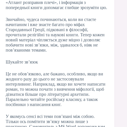
«Атлант розправив плечі», і інформація з
попередньої книги допомагає глибше зрозуміти цю.
Звичайно, чудеса починаються, коли ви стаєте
начитаним і вже знаєте багато про міфах
Стародавньої Греції, підковані в філософії,
прочитали релігійні та наукові книги. Тепер кожен
новий матеріал чіпляється дуже міцно і дозволяє
побачити нові зв’язки, між, здавалося б, ніяк не
пов’язаними темами.
Шукайте зв’язок
Це не обов’язково, але бажано, особливо, якщо ви
жодного разу до цього не застосовували
интерливинг. Наприклад, якщо ви хочете написати
роман, то можна почати з вивчення міфології, щоб
дізнатися більше про літературні архетипи.
Паралельно читайте російську класику, а також
посібники з написання книг.
У якомусь сенсі всі теми пов’язані між собою.
Тільки ось помітити зв’язку можна лише з
практикою. Самовчитель з MS Word допоможе вам