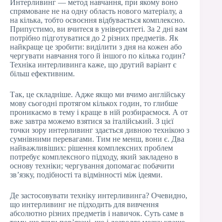
Интерливинг — метод навчання, при якому воно
спрямоване не на одну область нового матеріалу, а
на кілька, тобто освоєння відбувається комплексно.
Припустимо, ви вчитеся в університеті. За 2 дні вам
потрібно підготуватися до 2 різних предметів. Як
найкраще це зробити: виділити з дня на кожен або
чергувати навчання того й іншого по кілька годин?
Техніка интерливинга каже, що другий варіант є
більш ефективним.
Так, це складніше. Адже якщо ми вчимо англійську
мову сьогодні протягом кількох годин, то глибше
проникаємо в тему і краще в ній розбираємося. А от
вже завтра можемо взятися за італійський. З цієї
точки зору интерливинг здається дивною технікою з
сумнівними перевагами. Тим не менш, вони є. Два
найважливіших: рішення комплексних проблем
потребує комплексного підходу, який закладено в
основу техніки; чергування допомагає побачити
зв’язку, подібності та відмінності між ідеями.
Де застосовувати техніку интерливинга? Очевидно,
що интерливинг не підходить для вивчення
абсолютно різних предметів і навичок. Суть саме в