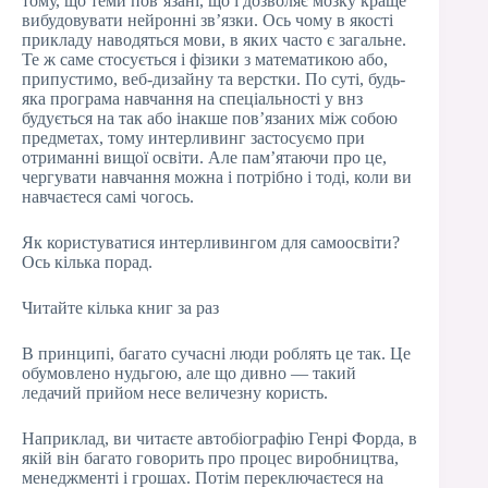
тому, що теми пов’язані, що і дозволяє мозку краще
вибудовувати нейронні зв’язки. Ось чому в якості
прикладу наводяться мови, в яких часто є загальне.
Те ж саме стосується і фізики з математикою або,
припустимо, веб-дизайну та верстки. По суті, будь-
яка програма навчання на спеціальності у внз
будується на так або інакше пов’язаних між собою
предметах, тому интерливинг застосуємо при
отриманні вищої освіти. Але пам’ятаючи про це,
чергувати навчання можна і потрібно і тоді, коли ви
навчаєтеся самі чогось.
Як користуватися интерливингом для самоосвіти?
Ось кілька порад.
Читайте кілька книг за раз
В принципі, багато сучасні люди роблять це так. Це
обумовлено нудьгою, але що дивно — такий
ледачий прийом несе величезну користь.
Наприклад, ви читаєте автобіографію Генрі Форда, в
якій він багато говорить про процес виробництва,
менеджменті і грошах. Потім переключаєтеся на