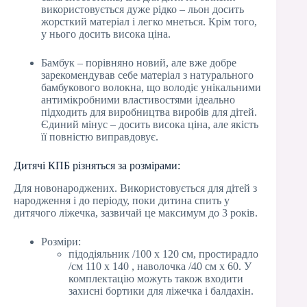
використовується дуже рідко – льон досить
жорсткий матеріал і легко мнеться. Крім того,
у нього досить висока ціна.
Бамбук – порівняно новий, але вже добре
зарекомендував себе матеріал з натурального
бамбукового волокна, що володіє унікальними
антимікробними властивостями ідеально
підходить для виробництва виробів для дітей.
Єдиний мінус – досить висока ціна, але якість
її повністю виправдовує.
Дитячі КПБ різняться за розмірами:
Для новонароджених. Використовується для дітей з
народження і до періоду, поки дитина спить у
дитячого ліжечка, зазвичай це максимум до 3 років.
Розміри:
підодіяльник /100 х 120 см, простирадло
/см 110 х 140 , наволочка /40 см х 60. У
комплектацію можуть також входити
захисні бортики для ліжечка і балдахін.