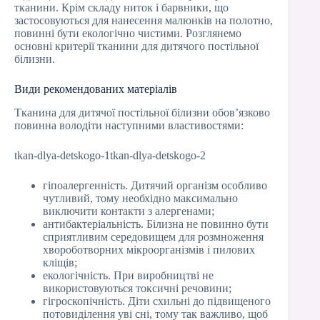
тканини. Крім складу ниток і барвники, що
застосовуються для нанесення малюнків на полотно,
повинні бути екологічно чистими. Розглянемо
основні критерії тканини для дитячого постільної
білизни.
Види рекомендованих матеріалів
Тканина для дитячої постільної білизни обов’язково
повинна володіти наступними властивостями:
tkan-dlya-detskogo-1tkan-dlya-detskogo-2
гіпоалергенність. Дитячий організм особливо
чутливий, тому необхідно максимально
виключити контакти з алергенами;
антибактеріальність. Білизна не повинно бути
сприятливим середовищем для розмноження
хвороботворних мікроорганізмів і пилових
кліщів;
екологічність. При виробництві не
використовуються токсичні речовини;
гігроскопічність. Діти схильні до підвищеного
потовиділення уві сні, тому так важливо, щоб