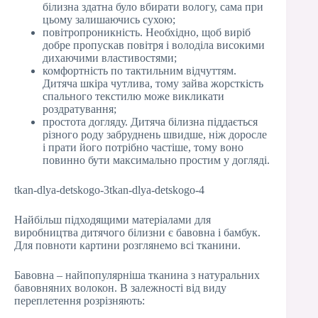
білизна здатна було вбирати вологу, сама при
цьому залишаючись сухою;
повітропроникність. Необхідно, щоб виріб
добре пропускав повітря і володіла високими
дихаючими властивостями;
комфортність по тактильним відчуттям.
Дитяча шкіра чутлива, тому зайва жорсткість
спального текстилю може викликати
роздратування;
простота догляду. Дитяча білизна піддається
різного роду забруднень швидше, ніж доросле
і прати його потрібно частіше, тому воно
повинно бути максимально простим у догляді.
tkan-dlya-detskogo-3tkan-dlya-detskogo-4
Найбільш підходящими матеріалами для
виробництва дитячого білизни є бавовна і бамбук.
Для повноти картини розглянемо всі тканини.
Бавовна – найпопулярніша тканина з натуральних
бавовняних волокон. В залежності від виду
переплетення розрізняють: