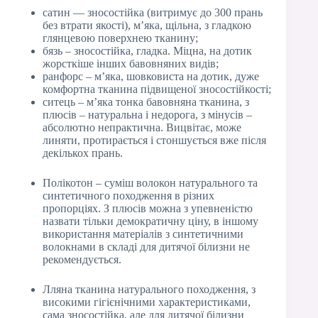
сатин — зносостійка (витримує до 300 прань
без втрати якості), м’яка, щільна, з гладкою
глянцевою поверхнею тканину;
бязь – зносостійка, гладка. Міцна, на дотик
жорсткіше інших бавовняних видів;
ранфорс – м’яка, шовковиста на дотик, дуже
комфортна тканина підвищеної зносостійкості;
ситець – м’яка тонка бавовняна тканина, з
плюсів – натуральна і недорога, з мінусів –
абсолютно непрактична. Вицвітає, може
линяти, протирається і стоншується вже після
декількох прань.
Полікотон – суміш волокон натурального та
синтетичного походження в різних
пропорціях. З плюсів можна з упевненістю
назвати тільки демократичну ціну, в іншому
використання матеріалів з синтетичними
волокнами в складі для дитячої білизни не
рекомендується.
Лляна тканина натурального походження, з
високими гігієнічними характеристиками,
сама зносостійка, але для дитячої білизни