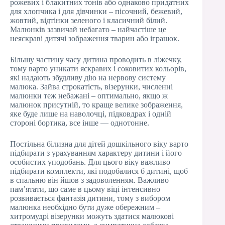
рожевих і блакитних тонів або однаково придатних
для хлопчика і для дівчинки – пісочний, бежевий,
жовтий, відтінки зеленого і класичний білий.
Малюнків зазвичай небагато – найчастіше це
неяскраві дитячі зображення тварин або іграшок.
Більшу частину часу дитина проводить в ліжечку,
тому варто уникати яскравих і соковитих кольорів,
які надають збудливу дію на нервову систему
малюка. Зайва строкатість, візерунки, численні
малюнки теж небажані – оптимально, якщо ж
малюнок присутній, то краще велике зображення,
яке буде лише на наволочці, підковдрах і одній
стороні бортика, все інше — однотонне.
Постільна білизна для дітей дошкільного віку варто
підбирати з урахуванням характеру дитини і його
особистих уподобань. Для цього віку важливо
підбирати комплекти, які подобалися б дитині, щоб
в спальню він йшов з задоволенням. Важливо
пам’ятати, що саме в цьому віці інтенсивно
розвивається фантазія дитини, тому з вибором
малюнка необхідно бути дуже обережним –
хитромудрі візерунки можуть здатися малюкові