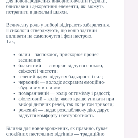
для новонароджених використовувати гудзики,
блискавки і декоративні елементи, які можуть
потрапити в дихальні шляхи.
Величезну роль у виборі відіграють забарвлення.
Психологи стверджують, що колір здатний
впливати на самопочуття і фон настрою.
Так,
білий – заспокоює, прискорює процес
засинання;
блакитний — створює відчуття спокою,
свіжості і чистоти;
зелений дарує відчуття бадьорості і сил;
червоний — володіє яскравим емоційно-
збудливим впливом;
помаранчевий — колір оптимізму і радості;
фіолетовий – колір, якого краще уникати при
виборі дитячих речей, так як це тон тривоги;
рожевий — надає розслабляючу дію, дарує
відчуття комфорту і безтурботності.
Білизна для новонароджених, як правило, буває
спокійних пастельних відтінків — традиційно