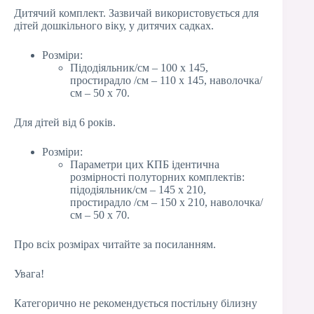
Дитячий комплект. Зазвичай використовується для
дітей дошкільного віку, у дитячих садках.
Розміри:
Підодіяльник/см – 100 х 145,
простирадло /см – 110 х 145, наволочка/
см – 50 х 70.
Для дітей від 6 років.
Розміри:
Параметри цих КПБ ідентична
розмірності полуторних комплектів:
підодіяльник/см – 145 х 210,
простирадло /см – 150 х 210, наволочка/
см – 50 х 70.
Про всіх розмірах читайте за посиланням.
Увага!
Категорично не рекомендується постільну білизну