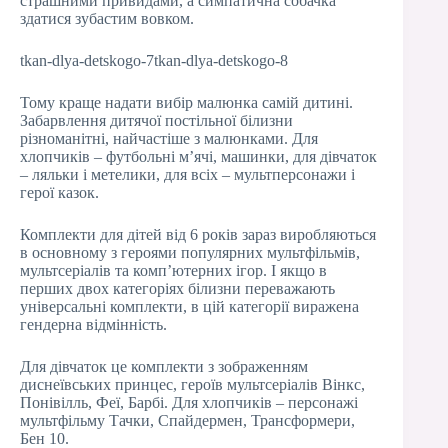
страшними привидами, а симпатична собачка
здатися зубастим вовком.
tkan-dlya-detskogo-7tkan-dlya-detskogo-8
Тому краще надати вибір малюнка самій дитині.
Забарвлення дитячої постільної білизни
різноманітні, найчастіше з малюнками. Для
хлопчиків – футбольні м’ячі, машинки, для дівчаток
– ляльки і метелики, для всіх – мультперсонажи і
герої казок.
Комплекти для дітей від 6 років зараз виробляються
в основному з героями популярних мультфільмів,
мультсеріалів та комп’ютерних ігор. І якщо в
перших двох категоріях білизни переважають
універсальні комплекти, в цій категорії виражена
гендерна відмінність.
Для дівчаток це комплекти з зображенням
диснеївських принцес, героїв мультсеріалів Вінкс,
Понівілль, Феї, Барбі. Для хлопчиків – персонажі
мультфільму Тачки, Спайдермен, Трансформери,
Бен 10.