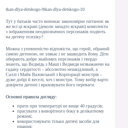
tkan-dlya-detskogo-9tkan-dlya-detskogo-10
Тут у батьків часто виникає закономірне питання: як
же всі ці яскраві (деколи занадто яскраві) комплекти
з зображенням неоднозначних персонажів подіють
на дитячу психіку?
Можна з упевненістю відповісти, що герой, обраний
самою дитиною, не злякає і не зашкодить йому. Діти
обирають добре знайомих персонажів і твердо
знають, що Ведмідь з Маші і Ведмедя незважаючи на
гадану сердитості – абсолютно нешкідливий, а
Саллі і Майк Вазовський з Корпорації монстрів –
дуже добрі й веселі, хоч і монстри. Тому вибір варто
довірити дитині і враховувати його переваги.
Основні правила догляду:
прати при температурі не вище 40 градусів;
прасувати з виворітного боку в делікатному
режимі;
використовувати тільки дитячі засоби для
прання;