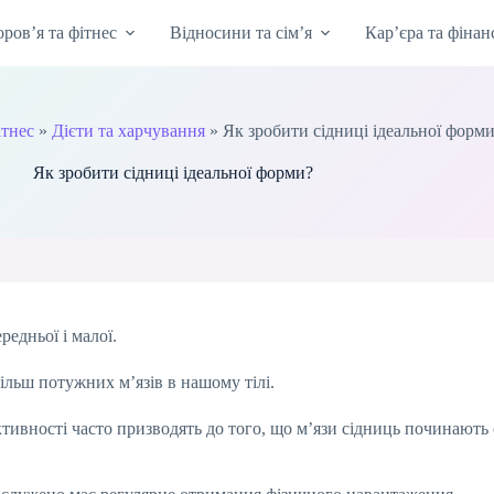
оров’я та фітнес
Відносини та сім’я
Кар’єра та фінан
ітнес
»
Дієти та харчування
»
Як зробити сідниці ідеальної форм
Як зробити сідниці ідеальної форми?
редньої і малої.
більш потужних м’язів в нашому тілі.
ктивності часто призводять до того, що м’язи сідниць починають