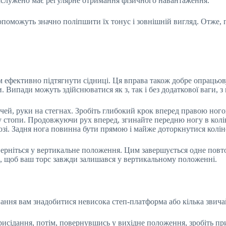
заслужено має регулярне отримання фізичного навантаження.
опоможуть значно поліпшити їх тонус і зовнішній вигляд. Отже,
 ефективно підтягнути сідниці. Ця вправа також добре опрацьов
и. Випади можуть здійснюватися як з, так і без додаткової ваги, з
чей, руки на стегнах. Зробіть глибокий крок вперед правою ног
у стопи. Продовжуючи рух вперед, згинайте передню ногу в колін
длозі. Задня нога повинна бути прямою і майже доторкнутися колі
верніться у вертикальне положення. Цим завершується одне повт
те, щоб ваш торс завжди залишався у вертикальному положенні.
ання вам знадобитися невисока степ-платформа або кілька звичай
исідання, потім, повернувшись у вихідне положення, зробіть при