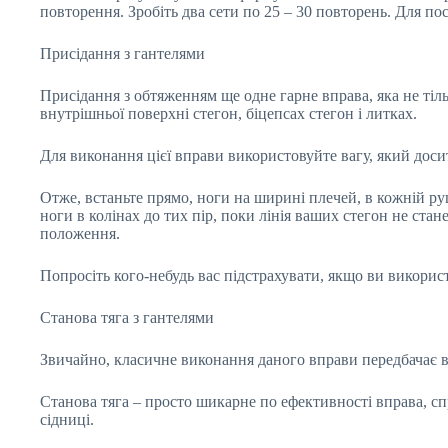
повторення. Зробіть два сети по 25 – 30 повторень. Для пос
Присідання з гантелями
Присідання з обтяженням ще одне гарне вправа, яка не ті
внутрішньої поверхні стегон, біцепсах стегон і литках.
Для виконання цієї вправи використовуйте вагу, який доси
Отже, встаньте прямо, ноги на ширині плечей, в кожній р
ноги в колінах до тих пір, поки лінія ваших стегон не стан
положення.
Попросіть кого-небудь вас підстрахувати, якщо ви використ
Станова тяга з гантелями
Звичайно, класичне виконання даного вправи передбачає 
Станова тяга – просто шикарне по ефективності вправа, с
сідниці.