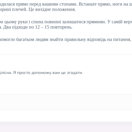
ходилася прямо перед вашими стопами. Встаньте прямо, ноги на ш
ширині плечей. Це вихідне положення.
и цьому руки і спина повинні залишатися прямими. У самій верх
. Два підходи по 12 – 15 повторень.
омогло багатьом людям знайти правильну відповідь на питання, я
лісна. Я просто допоможу вам це згадати.