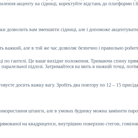
илення акценту на сідниці, коректуйте відстань до платформи і її
льки дозволить вам зменшити сідниці, але і допоможе акцентуват
ть важкий, але в той же час дозволяє безпечно і правильно робит
уці по гантелі. Це ваше вихідне положення. Тримаючи спину пря
е паралельної підлозі. Затримайтеся на мить в нижній точці, потім
овуєте досить важку вагу. Зробіть два повтору по 12 – 15 присіда
використання штанги, але в умовах будинку можна замінити паро
прямованої на квадрицепси, внутрішню поверхню стегон, гомілок