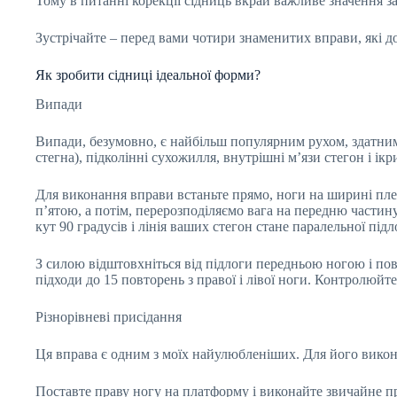
Тому в питанні корекції сідниць вкрай важливе значення 
Зустрічайте – перед вами чотири знаменитих вправи, які д
Як зробити сідниці ідеальної форми?
Випади
Випади, безумовно, є найбільш популярним рухом, здатним
стегна), підколінні сухожилля, внутрішні м’язи стегон і ікр
Для виконання вправи встаньте прямо, ноги на ширині пле
п’ятою, а потім, перерозподіляємо вага на передню частин
кут 90 градусів і лінія ваших стегон стане паралельної пі
З силою відштовхніться від підлоги передньою ногою і по
підходи до 15 повторень з правої і лівої ноги. Контролюй
Різнорівневі присідання
Ця вправа є одним з моїх найулюбленіших. Для його викон
Поставте праву ногу на платформу і виконайте звичайне пр