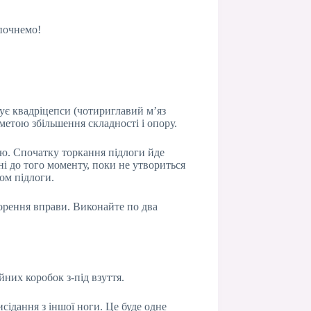
 почнемо!
ує квадріцепси (чотириглавий м’яз
 метою збільшення складності і опору.
ою. Спочатку торкання підлоги йде
і до того моменту, поки не утвориться
ном підлоги.
орення вправи. Виконайте по два
них коробок з-під взуття.
сідання з іншої ноги. Це буде одне