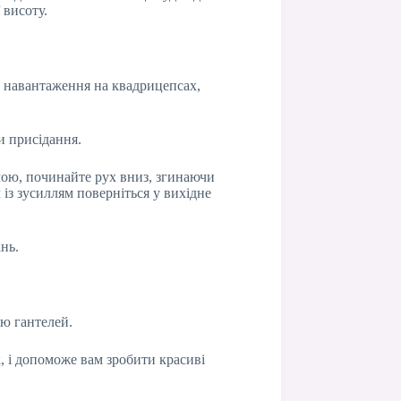
 висоту.
и навантаження на квадрицепсах,
и присідання.
мою, починайте рух вниз, згинаючи
 із зусиллям поверніться у вихідне
нь.
ю гантелей.
, і допоможе вам зробити красиві