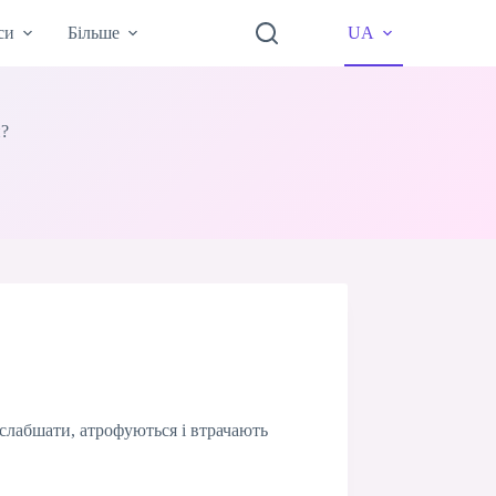
си
Більше
UA
и?
 слабшати, атрофуються і втрачають