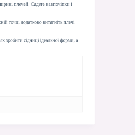
ирині плечей. Сядьте навпочіпки і
ній точці додатково витягніть плечі
к зробити сідниці ідеальної форми, а