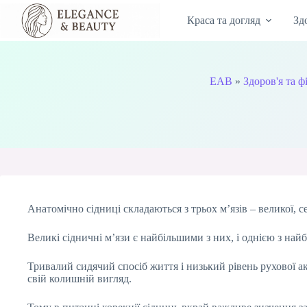
Перейти
до
Краса та догляд
Зд
вмісту
EAB
»
Здоров'я та ф
Анатомічно сідниці складаються з трьох м’язів – великої, се
Великі сідничні м’язи є найбільшими з них, і однією з най
Тривалий сидячий спосіб життя і низький рівень рухової а
свій колишній вигляд.