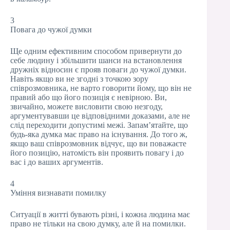
3
Повага до чужої думки
Ще одним ефективним способом привернути до
себе людину і збільшити шанси на встановлення
дружніх відносин є прояв поваги до чужої думки.
Навіть якщо ви не згодні з точкою зору
співрозмовника, не варто говорити йому, що він не
правий або що його позиція є невірною. Ви,
звичайно, можете висловити свою незгоду,
аргументувавши це відповідними доказами, але не
слід переходити допустимі межі. Запам’ятайте, що
будь-яка думка має право на існування. До того ж,
якщо ваш співрозмовник відчує, що ви поважаєте
його позицію, натомість він проявить повагу і до
вас і до ваших аргументів.
4
Уміння визнавати помилку
Ситуації в житті бувають різні, і кожна людина має
право не тільки на свою думку, але й на помилки.