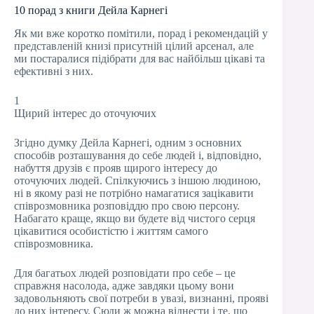
10 порад з книги Дейла Карнегі
Як ми вже коротко помітили, порад і рекомендацій у
представленій книзі присутній цілий арсенал, але
ми постаралися підібрати для вас найбільш цікаві та
ефективні з них.
1
Щирий інтерес до оточуючих
Згідно думку Дейла Карнегі, одним з основних
способів розташування до себе людей і, відповідно,
набуття друзів є прояв щирого інтересу до
оточуючих людей. Спілкуючись з іншою людиною,
ні в якому разі не потрібно намагатися зацікавити
співрозмовника розповіддю про свою персону.
Набагато краще, якщо ви будете від чистого серця
цікавитися особистістю і життям самого
співрозмовника.
Для багатьох людей розповідати про себе – це
справжня насолода, адже завдяки цьому вони
задовольняють свої потреби в увазі, визнанні, прояві
до них інтересу. Сюди ж можна віднести і те, що