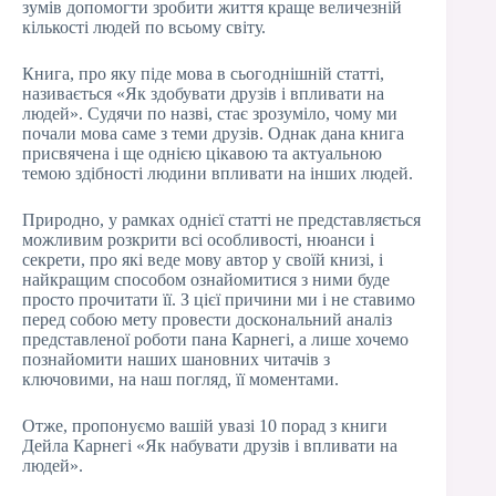
зумів допомогти зробити життя краще величезній
кількості людей по всьому світу.
Книга, про яку піде мова в сьогоднішній статті,
називається «Як здобувати друзів і впливати на
людей». Судячи по назві, стає зрозуміло, чому ми
почали мова саме з теми друзів. Однак дана книга
присвячена і ще однією цікавою та актуальною
темою здібності людини впливати на інших людей.
Природно, у рамках однієї статті не представляється
можливим розкрити всі особливості, нюанси і
секрети, про які веде мову автор у своїй книзі, і
найкращим способом ознайомитися з ними буде
просто прочитати її. З цієї причини ми і не ставимо
перед собою мету провести доскональний аналіз
представленої роботи пана Карнегі, а лише хочемо
познайомити наших шановних читачів з
ключовими, на наш погляд, її моментами.
Отже, пропонуємо вашій увазі 10 порад з книги
Дейла Карнегі «Як набувати друзів і впливати на
людей».