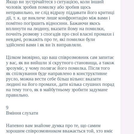
Якщо ви зустрічайтеся з ситуацією, коли інший
чоловік зробив помилку або зробив щось
неправильно, не слід відразу піддавати його критиці
дії, т. к. це викличе лише конфронтацію між вами і
помітно погіршить відносини. Бажаючи якось
вплинути на людину, вказати йому на помилки,
почніть розмову з спогадів про свої власні промахи і
невдачі, розкажіть про те, які помилки були
здійснені вами і як ви їх виправляли.
Цілком імовірно, що ваш співрозмовник сам запитає
у вас, як ви вийшли зі скрутного становища, а також
зрозуміє, у чому полягає його помилка. Після того
як спілкування буде направлено в конструктивне
русло, можна вести себе більш вільно: вказати
людині на його промахи, дати кілька слушних порад
на тему того, як в майбутньому зробити задумане
правильно.
9
Вміння слухати
Напевно вам знайоме думка про те, що самим
хорошим співрозмовником вважається той, хто вміє