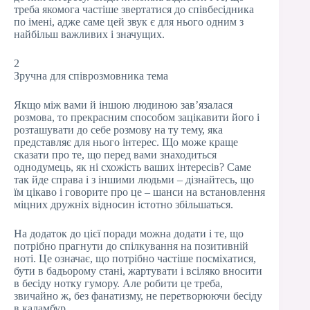
треба якомога частіше звертатися до співбесідника
по імені, адже саме цей звук є для нього одним з
найбільш важливих і значущих.
2
Зручна для співрозмовника тема
Якщо між вами й іншою людиною зав’язалася
розмова, то прекрасним способом зацікавити його і
розташувати до себе розмову на ту тему, яка
представляє для нього інтерес. Що може краще
сказати про те, що перед вами знаходиться
однодумець, як ні схожість ваших інтересів? Саме
так йде справа і з іншими людьми – дізнайтесь, що
їм цікаво і говорите про це – шанси на встановлення
міцних дружніх відносин істотно збільшаться.
На додаток до цієї поради можна додати і те, що
потрібно прагнути до спілкування на позитивній
ноті. Це означає, що потрібно частіше посміхатися,
бути в бадьорому стані, жартувати і всіляко вносити
в бесіду нотку гумору. Але робити це треба,
звичайно ж, без фанатизму, не перетворюючи бесіду
в каламбур.