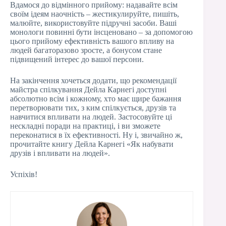
Вдамося до відмінного прийому: надавайте всім
своїм ідеям наочність – жестикулируйте, пишіть,
малюйте, використовуйте підручні засоби. Ваші
монологи повинні бути інсценовано – за допомогою
цього прийому ефективність вашого впливу на
людей багаторазово зросте, а бонусом стане
підвищений інтерес до вашої персони.
На закінчення хочеться додати, що рекомендації
майстра спілкування Дейла Карнегі доступні
абсолютно всім і кожному, хто має щире бажання
перетворювати тих, з ким спілкується, друзів та
навчитися впливати на людей. Застосовуйте ці
нескладні поради на практиці, і ви зможете
переконатися в їх ефективності. Ну і, звичайно ж,
прочитайте книгу Дейла Карнегі «Як набувати
друзів і впливати на людей».
Успіхів!