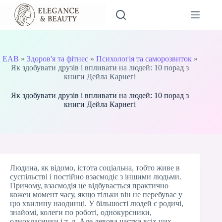
Перейти
до
вмісту
EAB
»
Здоров'я та фітнес
»
Психологія та саморозвиток
»
Як здобувати друзів і впливати на людей: 10 порад з
книги Дейла Карнегі
Як здобувати друзів і впливати на людей: 10 порад з
книги Дейла Карнегі
Людина, як відомо, істота соціальна, тобто живе в
суспільстві і постійно взаємодіє з іншими людьми.
Причому, взаємодія це відбувається практично
кожен момент часу, якщо тільки він не перебуває у
цю хвилину наодинці. У більшості людей є родичі,
знайомі, колеги по роботі, однокурсники,
однокласники і т. д. Але левова частка всіх цих