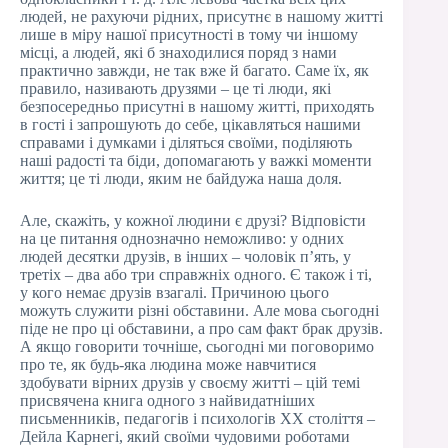
людей, не рахуючи рідних, присутнє в нашому житті
лише в міру нашої присутності в тому чи іншому
місці, а людей, які б знаходилися поряд з нами
практично завжди, не так вже й багато. Саме їх, як
правило, називають друзями – це ті люди, які
безпосередньо присутні в нашому житті, приходять
в гості і запрошують до себе, цікавляться нашими
справами і думками і діляться своїми, поділяють
наші радості та біди, допомагають у важкі моменти
життя; це ті люди, яким не байдужа наша доля.
Але, скажіть, у кожної людини є друзі? Відповісти
на це питання однозначно неможливо: у одних
людей десятки друзів, в інших – чоловік п’ять, у
третіх – два або три справжніх одного. Є також і ті,
у кого немає друзів взагалі. Причиною цього
можуть служити різні обставини. Але мова сьогодні
піде не про ці обставини, а про сам факт брак друзів.
А якщо говорити точніше, сьогодні ми поговоримо
про те, як будь-яка людина може навчитися
здобувати вірних друзів у своєму житті – цій темі
присвячена книга одного з найвидатніших
письменників, педагогів і психологів XX століття –
Дейла Карнегі, який своїми чудовими роботами