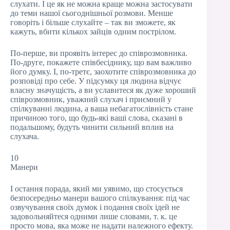
слухати. І це як не можна краще можна застосувати
до теми нашої сьогоднішньої розмови. Менше
говоріть і більше слухайте – так ви зможете, як
кажуть, вбити кількох зайців одним пострілом.
По-перше, ви проявіть інтерес до співрозмовника.
По-друге, покажете співбесіднику, що вам важливо
його думку. І, по-третє, заохотите співрозмовника до
розповіді про себе. У підсумку ця людина відчує
власну значущість, а ви уславитеся як дуже хороший
співрозмовник, уважний слухач і приємний у
спілкуванні людина, а ваша небагатослівність стане
причиною того, що будь-які ваші слова, сказані в
подальшому, будуть чинити сильний вплив на
слухача.
10
Манери
І остання порада, який ми уявимо, що стосується
безпосередньо манери вашого спілкування: під час
озвучування своїх думок і подання своїх ідей не
задовольняйтеся одними лише словами, т. к. це
просто мова, яка може не надати належного ефекту.