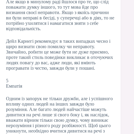
Але якщо в минулому раді йшлося про те, що слід
поважати думку іншого, то тут мова йде про
визнання своєї неправоти. Якщо з якоїсь причини
ви були неправі в бесіді, у суперечці або в діях, то не
потрібно ухилятися і намагатися зняти з себе
відповідальність.
Дейл Карнегі рекомендує в таких випадках чесно і
щиро визнати свою помилку чи неправоту.
Звичайно, робити це може бути не дуже приємно,
проте такий стиль поведінки викликає в оточуючих
людях повагу до вас, адже люди, які вміють
програвати із честю, завжди були у пошані.
5
Емпатія
Одним із запорук не тільки дружби, але і успішного
впливу одних людей на інших завжди було
розуміння. Але багато людей найчастіше можуть
дивитися на речі лише зі свого боку і, як наслідок,
вважати вірним тільки свою думку, чому виникає
нерозуміння і різного роду розбіжності. Щоб цього
уникнути, необхідно вчитися дивитися на речі з