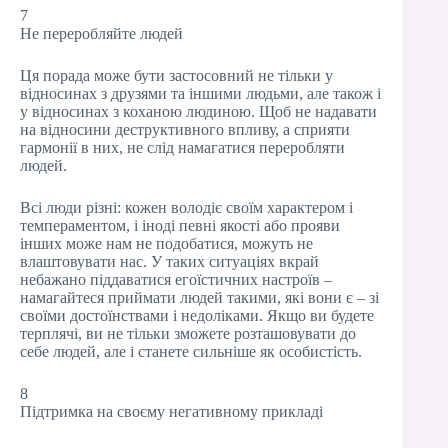
7
Не переробляйте людей
Ця порада може бути застосовний не тільки у
відносинах з друзями та іншими людьми, але також і
у відносинах з коханою людиною. Щоб не надавати
на відносини деструктивного впливу, а сприяти
гармонії в них, не слід намагатися переробляти
людей.
Всі люди різні: кожен володіє своїм характером і
темпераментом, і іноді певні якості або прояви
інших може нам не подобатися, можуть не
влаштовувати нас. У таких ситуаціях вкрай
небажано піддаватися егоїстичних настроїв –
намагайтеся приймати людей такими, які вони є – зі
своїми достоїнствами і недоліками. Якщо ви будете
терплячі, ви не тільки зможете розташовувати до
себе людей, але і станете сильніше як особистість.
8
Підтримка на своєму негативному прикладі