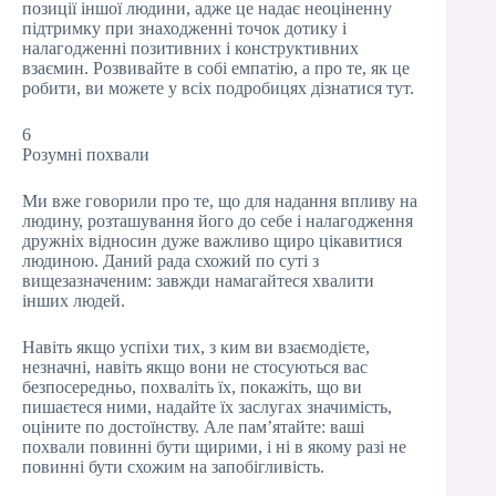
позиції іншої людини, адже це надає неоціненну
підтримку при знаходженні точок дотику і
налагодженні позитивних і конструктивних
взаємин. Розвивайте в собі емпатію, а про те, як це
робити, ви можете у всіх подробицях дізнатися тут.
6
Розумні похвали
Ми вже говорили про те, що для надання впливу на
людину, розташування його до себе і налагодження
дружніх відносин дуже важливо щиро цікавитися
людиною. Даний рада схожий по суті з
вищезазначеним: завжди намагайтеся хвалити
інших людей.
Навіть якщо успіхи тих, з ким ви взаємодієте,
незначні, навіть якщо вони не стосуються вас
безпосередньо, похваліть їх, покажіть, що ви
пишаєтеся ними, надайте їх заслугах значимість,
оціните по достоїнству. Але пам’ятайте: ваші
похвали повинні бути щирими, і ні в якому разі не
повинні бути схожим на запобігливість.