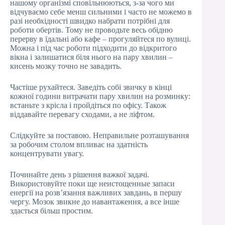
нашому організмі сповільнюються, з-за чого ми
відчуваємо себе менш сильними і часто не можемо в
разі необхідності швидко набрати потрібні для
роботи обертів. Тому не проводьте весь обідню
перерву в їдальні або кафе – прогуляйтеся по вулиці.
Можна і під час роботи підходити до відкритого
вікна і залишатися біля нього на пару хвилин –
кисень мозку точно не завадить.
Частіше рухайтеся. Заведіть собі звичку в кінці
кожної години витрачати пару хвилин на розминку:
встаньте з крісла і пройдіться по офісу. Також
віддавайте перевагу сходами, а не ліфтом.
Слідкуйте за поставою. Неправильне розташування
за робочим столом впливає на здатність
концентрувати увагу.
Починайте день з рішення важкої задачі.
Використовуйте поки ще неистощенные запаси
енергії на розв’язання важливих завдань, в першу
чергу. Мозок звикне до навантаження, а все інше
здасться більш простим.