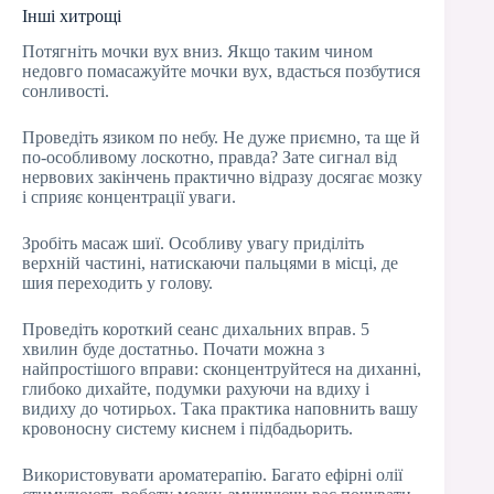
Інші хитрощі
Потягніть мочки вух вниз. Якщо таким чином
недовго помасажуйте мочки вух, вдасться позбутися
сонливості.
Проведіть язиком по небу. Не дуже приємно, та ще й
по-особливому лоскотно, правда? Зате сигнал від
нервових закінчень практично відразу досягає мозку
і сприяє концентрації уваги.
Зробіть масаж шиї. Особливу увагу приділіть
верхній частині, натискаючи пальцями в місці, де
шия переходить у голову.
Проведіть короткий сеанс дихальних вправ. 5
хвилин буде достатньо. Почати можна з
найпростішого вправи: сконцентруйтеся на диханні,
глибоко дихайте, подумки рахуючи на вдиху і
видиху до чотирьох. Така практика наповнить вашу
кровоносну систему киснем і підбадьорить.
Використовувати ароматерапію. Багато ефірні олії