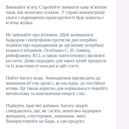
Вживайте м’яту. Спробуйте замінити каву м’ятним
чаєм, він непогано освіжає. У справі концентрації
уваги і підвищення працездатності буде корисна і
м’ятна жуйка.
Не забувайте про вітаміни. Щоб залишатися
бадьорим і енергійним протягом дня потрібно
подбати про надходження до організму потрібної
кількості вітамінів. Особливо С, D, тіаміну,
рибофлавіну, В12, а також пантотенової і фолієвої
кислоти. Деякі підходять для таких цілей продукти
та їх властивості описані в цій статті.
Пийте багато води. Зневоднення призводить до
зниження об’єму крові і, як наслідок, до постійної
втоми. Це також корисно для нормального перебігу
метаболізму та вивільнення енергії з їжі.
Підберіть трав’яні добавки. Багато людей
стверджують, що, як і м’ята, непогано бадьорять
женьшень, елеутерокок, лимонник, мате.
Використовуйте не Бади, а сам продукт.