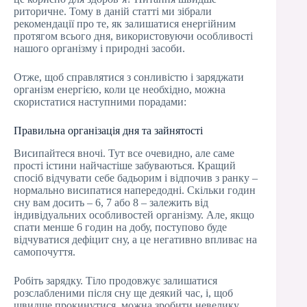
риторичне. Тому в даній статті ми зібрали
рекомендації про те, як залишатися енергійним
протягом всього дня, використовуючи особливості
нашого організму і природні засоби.
Отже, щоб справлятися з сонливістю і заряджати
організм енергією, коли це необхідно, можна
скористатися наступними порадами:
Правильна організація дня та зайнятості
Висипайтеся вночі. Тут все очевидно, але саме
прості істини найчастіше забуваються. Кращий
спосіб відчувати себе бадьорим і відпочив з ранку –
нормально висипатися напередодні. Скільки годин
сну вам досить – 6, 7 або 8 – залежить від
індивідуальних особливостей організму. Але, якщо
спати менше 6 годин на добу, поступово буде
відчуватися дефіцит сну, а це негативно впливає на
самопочуття.
Робіть зарядку. Тіло продовжує залишатися
розслабленими після сну ще деякий час, і, щоб
швидше прокинутися, можна зробити невелику