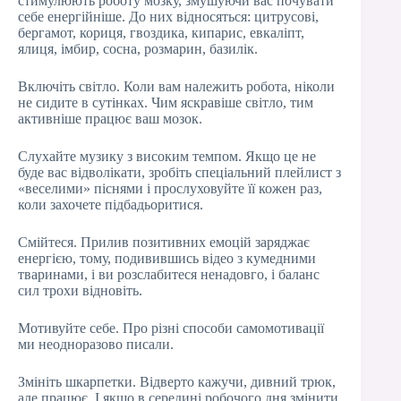
стимулюють роботу мозку, змушуючи вас почувати
себе енергійніше. До них відносяться: цитрусові,
бергамот, кориця, гвоздика, кипарис, евкаліпт,
ялиця, імбир, сосна, розмарин, базилік.
Включіть світло. Коли вам належить робота, ніколи
не сидите в сутінках. Чим яскравіше світло, тим
активніше працює ваш мозок.
Слухайте музику з високим темпом. Якщо це не
буде вас відволікати, зробіть спеціальний плейлист з
«веселими» піснями і прослуховуйте її кожен раз,
коли захочете підбадьоритися.
Смійтеся. Прилив позитивних емоцій заряджає
енергією, тому, подивившись відео з кумедними
тваринами, і ви розслабитеся ненадовго, і баланс
сил трохи відновіть.
Мотивуйте себе. Про різні способи самомотивації
ми неодноразово писали.
Змініть шкарпетки. Відверто кажучи, дивний трюк,
але працює. І якщо в середині робочого дня змінити