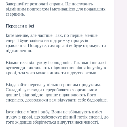
Завершуйте розпочаті справи. Це послужить
відмінним поштовхом і мотивацією для подальших
звершень.
Переваги в їжі
Їжте менше, але частіше. Так, по-перше, менше
енергії буде задіяно на підтримку процесів
травлення. По-друге, сам організм буде отримувати
підживлення.
Відмовтеся від цукру і солодощів. Так звані швидкі
вуглеводи викликають підвищення рівня інсуліну в
крові, з-за чого може виникати відчуття втоми.
Віддавайте перевагу цільнозерновим продуктам.
Складні вуглеводи переробляються організмом
довше і, відповідно, довше підживлюють його
енергією, дозволяючи вам відчувати себе бадьоріше.
Їжте пісне м’ясо і рибу. Вони не збільшують вміст
цукру в крові, що забезпечує рівний потік енергії, до
того ж довше зберігається відчуття насиченості.