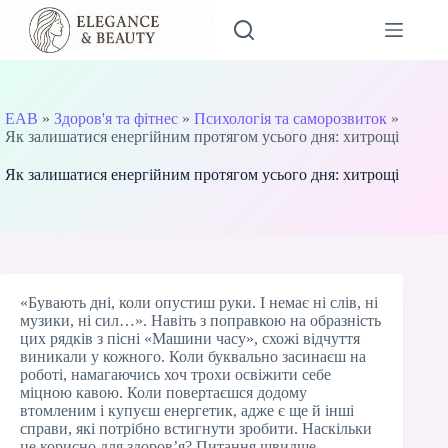
Перейти
до
вмісту
EAB
»
Здоров'я та фітнес
»
Психологія та саморозвиток
»
Як залишатися енергійним протягом усього дня: хитрощі
Як залишатися енергійним протягом усього дня: хитрощі
«Бувають дні, коли опустиш руки. І немає ні слів, ні
музики, ні сил…». Навіть з поправкою на образність
цих рядків з пісні «Машини часу», схожі відчуття
виникали у кожного. Коли буквально засинаєш на
роботі, намагаючись хоч трохи освіжити себе
міцною кавою. Коли повертаєшся додому
втомленим і купуєш енергетик, адже є ще й інші
справи, які потрібно встигнути зробити. Наскільки
це корисно для здоров’я? Питання швидше