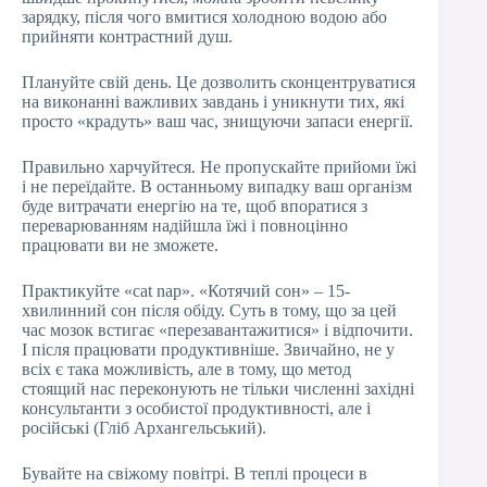
зарядку, після чого вмитися холодною водою або
прийняти контрастний душ.
Плануйте свій день. Це дозволить сконцентруватися
на виконанні важливих завдань і уникнути тих, які
просто «крадуть» ваш час, знищуючи запаси енергії.
Правильно харчуйтеся. Не пропускайте прийоми їжі
і не переїдайте. В останньому випадку ваш організм
буде витрачати енергію на те, щоб впоратися з
переварюванням надійшла їжі і повноцінно
працювати ви не зможете.
Практикуйте «cat nap». «Котячий сон» – 15-
хвилинний сон після обіду. Суть в тому, що за цей
час мозок встигає «перезавантажитися» і відпочити.
І після працювати продуктивніше. Звичайно, не у
всіх є така можливість, але в тому, що метод
стоящий нас переконують не тільки численні західні
консультанти з особистої продуктивності, але і
російські (Гліб Архангельський).
Бувайте на свіжому повітрі. В теплі процеси в