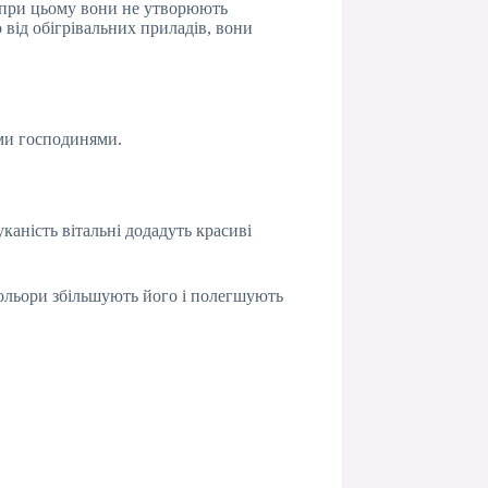
, при цьому вони не утворюють
від обігрівальних приладів, вони
ими господинями.
аність вітальні додадуть красиві
 кольори збільшують його і полегшують