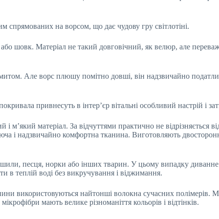
м спрямованих на ворсом, що дає чудову гру світлотіні.
або шовк. Матеріал не такий довговічний, як велюр, але перева
итом. Але ворс плюшу помітно довші, він надзвичайно податли
окривала привнесуть в інтер’єр вітальні особливий настрій і за
 і м’який матеріал. За відчуттями практично не відрізняється ві
хаюча і надзвичайно комфортна тканина. Виготовляють двосторонн
шили, песця, норки або інших тварин. У цьому випадку диванне 
ти в теплій воді без викручування і віджимання.
ини використовуються найтонші волокна сучасних полімерів. Мат
ікрофібри мають велике різноманіття кольорів і відтінків.