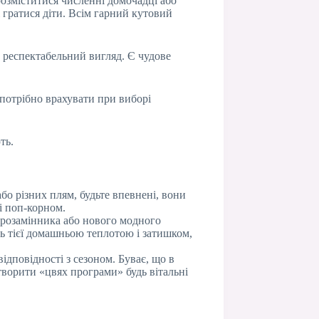
озміститися численні домочадці або
і гратися діти. Всім гарний кутовий
ій респектабельний вигляд. Є чудове
 потрібно врахувати при виборі
ть.
бо різних плям, будьте впевнені, вони
і поп-корном.
ірозамінника або нового модного
ь тієї домашньою теплотою і затишком,
відповідності з сезоном. Буває, що в
творити «цвях програми» будь вітальні