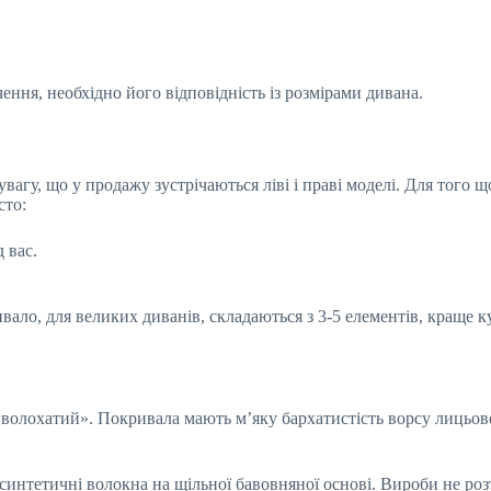
ння, необхідно його відповідність із розмірами дивана.
вагу, що у продажу зустрічаються ліві і праві моделі. Для того 
сто:
 вас.
ало, для великих диванів, складаються з 3-5 елементів, краще к
волохатий». Покривала мають м’яку бархатистість ворсу лицьово
синтетичні волокна на щільної бавовняної основі. Вироби не роз