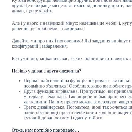
Кутова конструкція неймовірно зручна, вона дозволяє най
друзі. Це найкраще місце для тихого відпочинку, проте, на
диван, що не кажіть.
Але і у нього є невеликий мінус: недешева це меблі, і, куп
рішення цієї проблеми – покривала!
Давайте, ми про них і поговоримо! Які завдання вирішує п
конфігурацій і забарвлення.
Безсумнівно, зацікавить вас, з яких тканин виготовляють л
Навіщо у дивана друга одежинка?
Перша і найголовніша функція покривала – захисна. 
неодмінно з’являться! Особливо, якщо ви любите пр
Друга функція: зігрівальна. Припустимо, ви придба
матеріалу – екошкіра. Такі вироби неймовірно респе
як тканини. На них просто можна замерзнути, якщо з
Третя: дизайнерська. Погодьтеся, іноді так хочеться 
одній обстановці просто необхідний колірний акцент.
кутовий диван чохлом і одягнути його.
Отже, нам потрібно покривало…