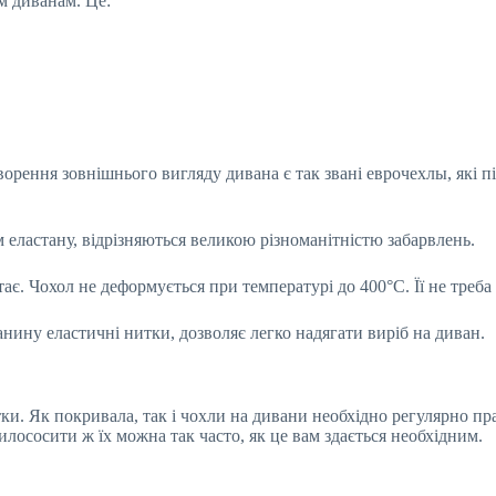
м диванам. Це:
рення зовнішнього вигляду дивана є так звані еврочехлы, які п
 еластану, відрізняються великою різноманітністю забарвлень.
тає. Чохол не деформується при температурі до 400°С. Її не треба
нину еластичні нитки, дозволяє легко надягати виріб на диван.
и. Як покривала, так і чохли на дивани необхідно регулярно прат
лососити ж їх можна так часто, як це вам здається необхідним.