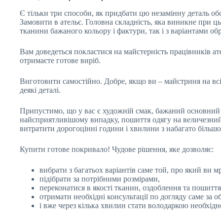
Є тільки три способи, як придбати цю незамінну деталь обс
Замовити в ательє. Головна складність, яка виникне при цьо
тканини бажаного кольору і фактури, так і з варіантами о
Вам доведеться покластися на майстерність працівників ат
отримаєте готове виріб.
Виготовити самостійно. Добре, якщо ви – майстриня на всі
деякі деталі.
Припустимо, що у вас є художній смак, бажаний основний 
найсприятливішому випадку, пошиття одягу на величезний к
витратити дорогоцінні години і хвилини з набагато більш
Купити готове покривало! Чудове рішення, яке дозволяє:
вибрати з багатьох варіантів саме той, про який ви м
підібрати за потрібними розмірами,
переконатися в якості тканин, оздоблення та пошиття
отримати необхідні консультації по догляду саме за 
і вже через кілька хвилин стати володаркою необхідної