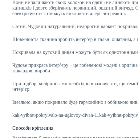
Вони не залишають своїх волокон на одязі і не линяють 
катишків і довго зберігають первинний, ошатний вигляд. О
електризуються і можуть викликати алергічні реакції.
Сатин. Чудовий натуральний, недорогий варіант покривал
Шовковиста тканина зробить інтер’єр вітальні ошатним, а п
Покривала на кутовий диван можуть бути як однотонними,
Чудове прикраса інтер’єру – це гобеленові моделі з ориг
жакардові вироби.
При підборі колірної гами необхідно враховувати, що темн
інтер’єр.
Ідеально, якщо покривало буде гармонійно з оббивкою див
kak-vyibrat-pokryivalo-na-uglovoy-divan-11kak-vyibrat-pokryi
Способи кріплення