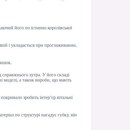
жаючий його по істинно королівської
вий і укладається при проглаживании,
тишок.
д справжнього хутра. У його складі
і моделі, а також вироби, що мають
покривало зробить інтер’єр вітальні
еріал по структурі нагадує губку, він