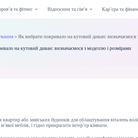
оров’я та фітнес
Відносини та сім’я
Кар’єра та фінан
ування
»
Як вибрати покривало на кутовий диван: визначаємося 
ивало на кутовий диван: визначаємося з моделлю і розмірами
х квартир або заміських будинків для облаштування віталень вол
’якої меблів, і гідно прикрасити інтер’єр кімнати.