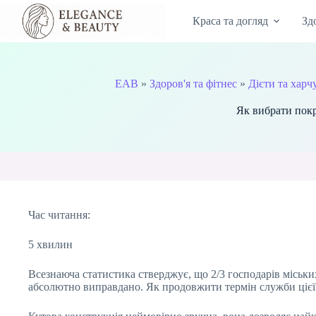
Перейти
до
Краса та догляд
Зд
вмісту
EAB
»
Здоров'я та фітнес
»
Дієти та харч
Як вибрати покр
Час читання:
5 хвилин
Всезнаюча статистика стверджує, що 2/3 господарів міськи
абсолютно виправдано. Як продовжити термін служби цієї м