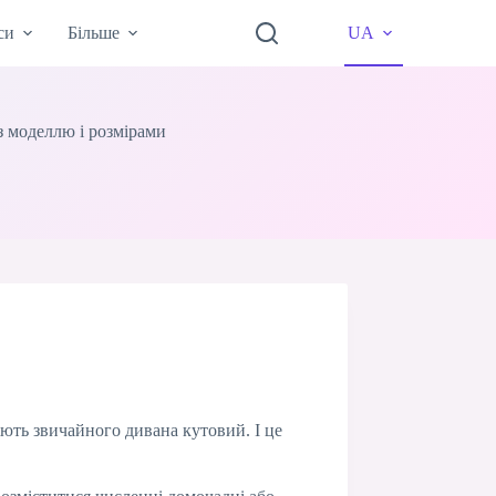
си
Більше
UA
з моделлю і розмірами
іють звичайного дивана кутовий. І це