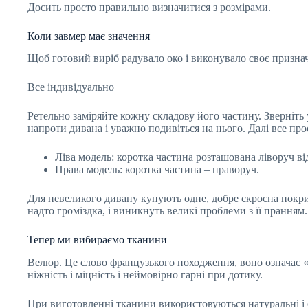
Досить просто правильно визначитися з розмірами.
Коли завмер має значення
Щоб готовий виріб радувало око і виконувало своє призначе
Все індивідуально
Ретельно заміряйте кожну складову його частину. Зверніть у
напроти дивана і уважно подивіться на нього. Далі все про
Ліва модель: коротка частина розташована ліворуч від
Права модель: коротка частина – праворуч.
Для невеликого дивану купують одне, добре скроєна покрив
надто громіздка, і виникнуть великі проблеми з її пранням.
Тепер ми вибираємо тканини
Велюр. Це слово французького походження, воно означає «
ніжність і міцність і неймовірно гарні при дотику.
При виготовленні тканини використовуються натуральні і 