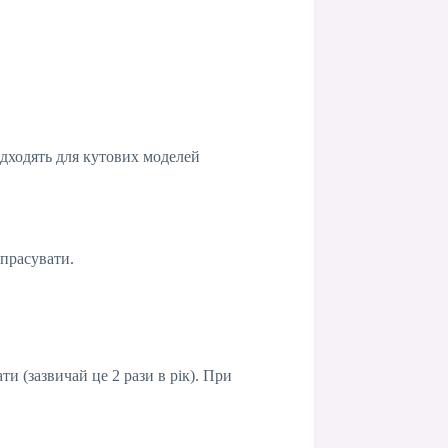
ідходять для кутових моделей
 прасувати.
и (зазвичай це 2 рази в рік). При