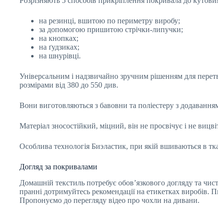
Розрізняють 5 способів прикріплення покривала до кутови
на резинці, вшитою по периметру виробу;
за допомогою пришитою стрічки-липучки;
на кнопках;
на ґудзиках;
на шнурівці.
Універсальним і надзвичайно зручним рішенням для перетво
розмірами від 380 до 550 див.
Вони виготовляються з бавовни та поліестеру з додаванням
Матеріал зносостійкий, міцний, він не просвічує і не вицві
Особлива технологія Биэластик, при якій вшиваються в тка
Догляд за покривалами
Домашній текстиль потребує обов’язкового догляду та чистк
пранні дотримуйтесь рекомендації на етикетках виробів. Пи
Пропонуємо до перегляду відео про чохли на дивани.