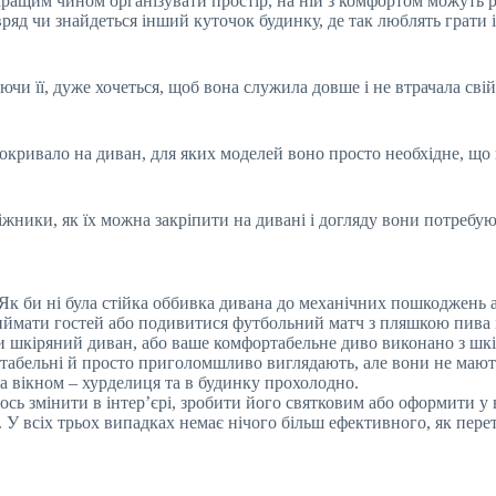
кращим чином організувати простір, на ній з комфортом можуть р
вряд чи знайдеться інший куточок будинку, де так люблять грати 
уючи її, дуже хочеться, щоб вона служила довше і не втрачала св
окривало на диван, для яких моделей воно просто необхідне, що
іжники, як їх можна закріпити на дивані і догляду вони потребую
Як би ні була стійка оббивка дивана до механічних пошкоджень а
иймати гостей або подивитися футбольний матч з пляшкою пива 
ли шкіряний диван, або ваше комфортабельне диво виконано з шк
ктабельні й просто приголомшливо виглядають, але вони не мают
а вікном – хурделиця та в будинку прохолодно.
щось змінити в інтер’єрі, зробити його святковим або оформити у 
 У всіх трьох випадках немає нічого більш ефективного, як пере