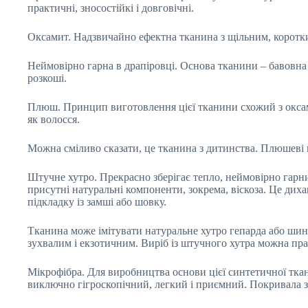
практичні, зносостійкі і довговічні.
Оксамит. Надзвичайно ефектна тканина з щільним, коротки
Неймовірно гарна в драпіровці. Основа тканини – бавовна 
розкоші.
Плюш. Принцип виготовлення цієї тканини схожий з оксам
як волосся.
Можна сміливо сказати, це тканина з дитинства. Плюшеві п
Штучне хутро. Прекрасно зберігає тепло, неймовірно гарний
присутні натуральні компоненти, зокрема, віскоза. Це ди
підкладку із замші або шовку.
Тканина може імітувати натуральне хутро гепарда або шин
зухвалим і екзотичним. Виріб із штучного хутра можна пра
Мікрофібра. Для виробництва основи цієї синтетичної ткан
виключно гігроскопічний, легкий і приємний. Покривала з м