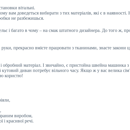
тановки вітальні.
му вам доведеться вибирати з тих матеріалів, які є в наявності.
бробки не разбежишься.
ельє і багато в чому – на смак штатного дизайнера. До того ж, п
 руки, прекрасно вмієте працювати з тканинами, знаєте закони 
і обробний матеріал. І звичайно, є пристойна швейна машинка з 
утовий диван потребує вільного часу. Якщо ж у вас велика сім’я 
ою користю!
ріяли,
,
обраним виробом,
 і красивої речі.