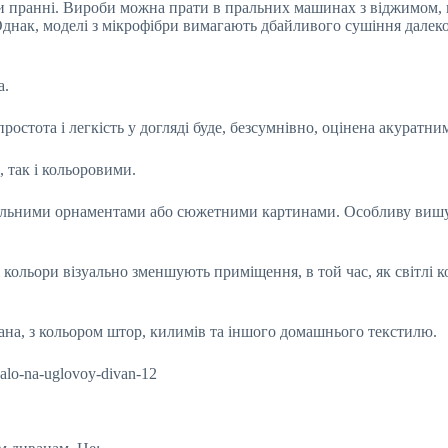
при пранні. Вироби можна прати в пральних машинах з віджимом
днак, моделі з мікрофібри вимагають дбайливого сушіння далеко 
а.
ростота і легкість у догляді буде, безсумнівно, оцінена акуратн
 так і кольоровими.
інальними орнаментами або сюжетними картинами. Особливу вишук
і кольори візуально зменшують приміщення, в той час, як світлі
ана, з кольором штор, килимів та іншого домашнього текстилю.
valo-na-uglovoy-divan-12