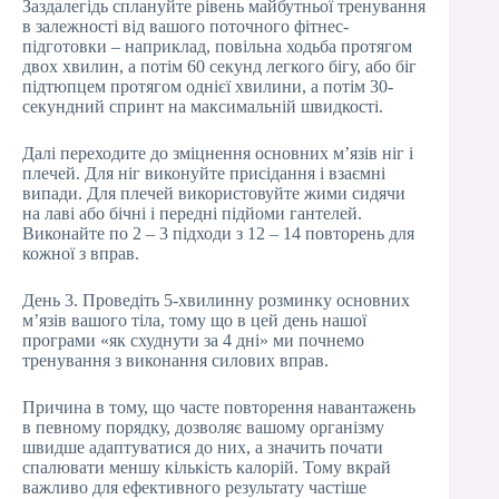
Заздалегідь сплануйте рівень майбутньої тренування
в залежності від вашого поточного фітнес-
підготовки – наприклад, повільна ходьба протягом
двох хвилин, а потім 60 секунд легкого бігу, або біг
підтюпцем протягом однієї хвилини, а потім 30-
секундний спринт на максимальній швидкості.
Далі переходите до зміцнення основних м’язів ніг і
плечей. Для ніг виконуйте присідання і взаємні
випади. Для плечей використовуйте жими сидячи
на лаві або бічні і передні підйоми гантелей.
Виконайте по 2 – 3 підходи з 12 – 14 повторень для
кожної з вправ.
День 3. Проведіть 5-хвилинну розминку основних
м’язів вашого тіла, тому що в цей день нашої
програми «як схуднути за 4 дні» ми почнемо
тренування з виконання силових вправ.
Причина в тому, що часте повторення навантажень
в певному порядку, дозволяє вашому організму
швидше адаптуватися до них, а значить почати
спалювати меншу кількість калорій. Тому вкрай
важливо для ефективного результату частіше