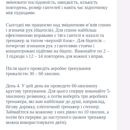
змінювати послідовність, швидкість, кількість
повторень, розмір гантелей і навіть час відпочинку
між підходами.
Сьогодні ми працюємо над зміцненням м’язів спини
і згиначів рук (біцепсів). Для спини найбільш
ефективними вправами є тяга гантелі в нахилі та
тренажер за типом «верхній блок». Для біцепсів –
почергові згинання рук з гантелями стоячи і
концентровані підйоми на біцепс. Виконайте по 2 –
3 підходи з 12 – 14 повторень для кожної з вправ.
Після цього проведіть аеробне тренування
тривалістю 30 – 60 хвилин.
День 4. У цей день ви проведете 60-хвилинну
кругову тренування. Для цього спершу виконайте 5-
хвилинну розминку, а потім виберіть три аеробних
тренажера, які вам найбільше до душі, наприклад,
бігову доріжку, еліптичний тренажер і степпер.
Займайтеся на кожному з них рівно по 10 хвилин, а
потім без перерви до наступного (кожен тренажер
можна використовувати двічі).