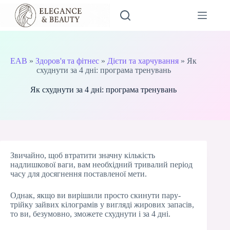
Перейти
до
вмісту
EAB
»
Здоров'я та фітнес
»
Дієти та харчування
»
Як
схуднути за 4 дні: програма тренувань
Як схуднути за 4 дні: програма тренувань
Звичайно, щоб втратити значну кількість
надлишкової ваги, вам необхідний тривалий період
часу для досягнення поставленої мети.
Однак, якщо ви вирішили просто скинути пару-
трійку зайвих кілограмів у вигляді жирових запасів,
то ви, безумовно, зможете схуднути і за 4 дні.