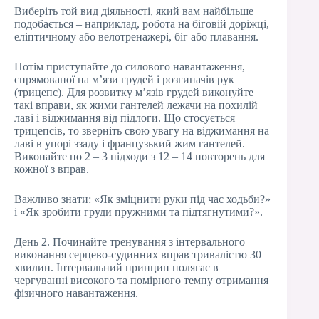
Виберіть той вид діяльності, який вам найбільше
подобається – наприклад, робота на біговій доріжці,
еліптичному або велотренажері, біг або плавання.
Потім приступайте до силового навантаження,
спрямованої на м’язи грудей і розгиначів рук
(трицепс). Для розвитку м’язів грудей виконуйте
такі вправи, як жими гантелей лежачи на похилій
лаві і віджимання від підлоги. Що стосується
трицепсів, то зверніть свою увагу на віджимання на
лаві в упорі ззаду і французький жим гантелей.
Виконайте по 2 – 3 підходи з 12 – 14 повторень для
кожної з вправ.
Важливо знати: «Як зміцнити руки під час ходьби?»
і «Як зробити груди пружними та підтягнутими?».
День 2. Починайте тренування з інтервального
виконання серцево-судинних вправ тривалістю 30
хвилин. Інтервальний принцип полягає в
чергуванні високого та помірного темпу отримання
фізичного навантаження.