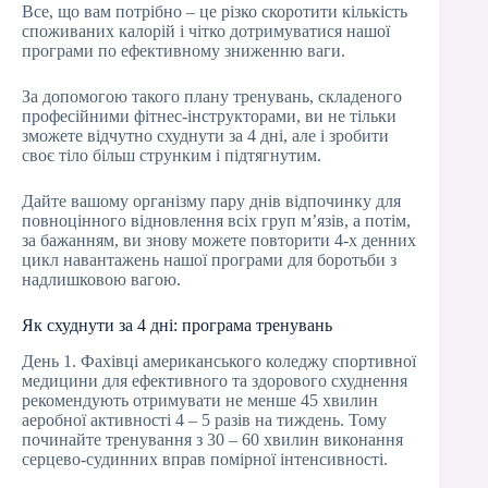
Все, що вам потрібно – це різко скоротити кількість
споживаних калорій і чітко дотримуватися нашої
програми по ефективному зниженню ваги.
За допомогою такого плану тренувань, складеного
професійними фітнес-інструкторами, ви не тільки
зможете відчутно схуднути за 4 дні, але і зробити
своє тіло більш струнким і підтягнутим.
Дайте вашому організму пару днів відпочинку для
повноцінного відновлення всіх груп м’язів, а потім,
за бажанням, ви знову можете повторити 4-х денних
цикл навантажень нашої програми для боротьби з
надлишковою вагою.
Як схуднути за 4 дні: програма тренувань
День 1. Фахівці американського коледжу спортивної
медицини для ефективного та здорового схуднення
рекомендують отримувати не менше 45 хвилин
аеробної активності 4 – 5 разів на тиждень. Тому
починайте тренування з 30 – 60 хвилин виконання
серцево-судинних вправ помірної інтенсивності.