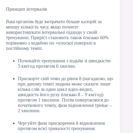
Принцип інтервалів
Ваш організм буде витрачати більше калорій за
меншу кількість часу, якщо почнете
використовувати інтервальні підходи у своїй
тренуванні. Приріст становить також близько 60%
порівняно з ходьбою по «плоскої поверхні в
постійному темпі.
Починайте тренування з ходьби зі швидкістю
5 км/год протягом 6 хвилин.
Прискорте свій темп до рівня 8 (нагадаємо, що
при даному темпі людина може сказати лише
кілька слів за один цикл вдих-видих,
швидкість його руху близько 8 – 9 км/год)
протягом 1 хвилини. Потім повертаємося до
початкового темпу, фаза відновлення триває –
2 хвилини.
Чергуйте фази прискорення й відновлення
протягом всієї тривалості тренування.