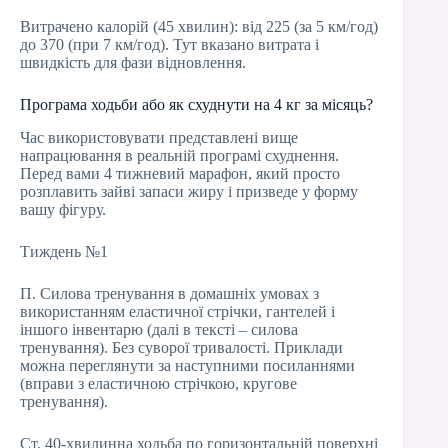
Витрачено калорій (45 хвилин): від 225 (за 5 км/год)
до 370 (при 7 км/год). Тут вказано витрата і
швидкість для фази відновлення.
Програма ходьби або як схуднути на 4 кг за місяць?
Час використовувати представлені вище
напрацювання в реальній програмі схуднення.
Перед вами 4 тижневий марафон, який просто
розплавить зайві запаси жиру і призведе у форму
вашу фігуру.
Тиждень №1
П. Силова тренування в домашніх умовах з
використанням еластичної стрічки, гантелей і
іншого інвентарю (далі в тексті – силова
тренування). Без суворої тривалості. Приклади
можна переглянути за наступними посиланнями
(вправи з еластичною стрічкою, кругове
тренування).
Ст. 40-хвилинна ходьба по горизонтальній поверхні