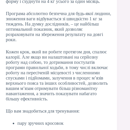
форму і схуднути на 4 кг усього за один місяць.
Програма абсолютно безпечна для будь-якої людини,
зниження ваги відбувається зі швидкістю 1 кг за
тиждень. На думку дослідників, – це найбільш
оптимальний показник, який дозволяє
розраховувати на збереження результату на довгі
роки.
Кожен крок, який ви робите протягом дня, спалює
калорії. Але якщо ви налаштовані на серйозну
роботу над собою, то дотримання постулатів
програми правильної ходьби, в тому числі включає
роботу на пересіченій місцевості з численними
спусками і підйомами, залучення в процес м’язів
верхнього пояса та інших особливостей, дозволить
вашим м’язам отримувати більш різноманітну
навантаження, а значить показувати набагато
більшу ефективність.
Що вам знадобиться для тренування:
пару зручних кросовок