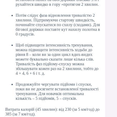
рухайтеся швидко в гору «протягом 2 хвилин.
Потім слідує фаза відновлення тривалістю 2
хвилини. Підтримуючи стартову швидкість,
починайте спускатися по схилу (сходами). Для
бігової доріжки поставте кут нахилу полотна в
0 градусів.
Щоб підвищити інтенсивність тренування,
можна підвищити інтенсивність ходьби до
рівня 8 – коли ви за один цикл вдих-видих
можете буквально сказати лише кілька слів.
Тривалість фаз підйому-спуску можна
збільшувати кожен раз на 2 хвилини, тобто до
4 + 4, 6 + 6 і т. д.
Продовжуйте чергувати підйоми і спуски,
поки ви не досягнете встановленої тривалості
тренування. Для новачків оптимальна
кількість – 5 підйомів, 5 – спусків.
Витрата калорій (45 хвилин): від 230 (за 5 км/год) до
385 (за 7 км/год).