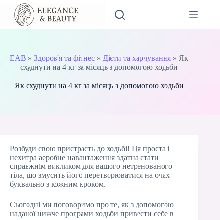
Перейти
до
вмісту
EAB
»
Здоров'я та фітнес
»
Дієти та харчування
»
Як
схуднути на 4 кг за місяць з допомогою ходьби
Як схуднути на 4 кг за місяць з допомогою ходьби
Розбуди свою пристрасть до ходьбі! Ця проста і
нехитра аеробне навантаження здатна стати
справжнім викликом для вашого нетренованого
тіла, що змусить його перетворюватися на очах
буквально з кожним кроком.
Сьогодні ми поговоримо про те, як з допомогою
наданої нижче програми ходьби привести себе в