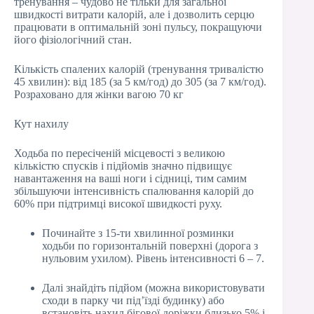
тренування – чудово не тільки для загальної
швидкості витрати калорій, але і дозволить серцю
працювати в оптимальній зоні пульсу, покращуючи
його фізіологічний стан.
Кількість спалених калорій (тренування тривалістю
45 хвилин): від 185 (за 5 км/год) до 305 (за 7 км/год).
Розраховано для жінки вагою 70 кг
Кут нахилу
Ходьба по пересіченій місцевості з великою
кількістю спусків і підйомів значно підвищує
навантаження на ваші ноги і сідниці, тим самим
збільшуючи інтенсивність спалювання калорій до
60% при підтримці високої швидкості руху.
Починайте з 15-ти хвилинної розминки
ходьби по горизонтальній поверхні (дорога з
нульовим ухилом). Рівень інтенсивності 6 – 7.
Далі знайдіть підйом (можна використовувати
сходи в парку чи під’їзді будинку) або
встановіть нахил бігової доріжки близько 5% і