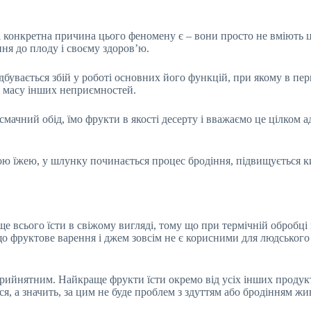
, і конкретна причина цього феномену є – вони просто не вміють 
ння до плоду і своєму здоров’ю.
дбувається збій у роботі основних його функцій, при якому в пе
і масу інших неприємностей.
мачний обід, їмо фрукти в якості десерту і вважаємо це цілком 
ю їжею, у шлунку починається процес бродіння, підвищується ки
ще всього їсти в свіжому вигляді, тому що при термічній обробці
о фруктове варення і джем зовсім не є корисними для людського о
рийнятним. Найкраще фрукти їсти окремо від усіх інших продукт
я, а значить, за цим не буде проблем з здуттям або бродінням жи