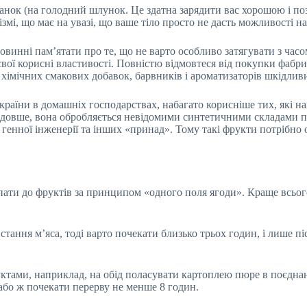
нок (на голодний шлунок. Це здатна зарядити вас хорошою і поз
змі, що має на увазі, що ваше тіло просто не дасть можливості 
повинні пам’ятати про те, що не варто особливо затягувати з час
свої корисні властивості. Повністю відмовтеся від покупки фабр
 хімічних смакових добавок, барвників і ароматизаторів шкідлив
країни в домашніх господарствах, набагато корисніше тих, які н
 довше, вона обробляється невідомими синтетичними складами п
 генної інженерії та інших «принад». Тому такі фрукти потрібно
тупати до фруктів за принципом «одного поля ягоди». Краще всьог
стання м’яса, тоді варто почекати близько трьох годин, і лише п
уктами, наприклад, на обід поласувати картоплею пюре в поєдна
або ж почекати перерву не менше 8 годин.