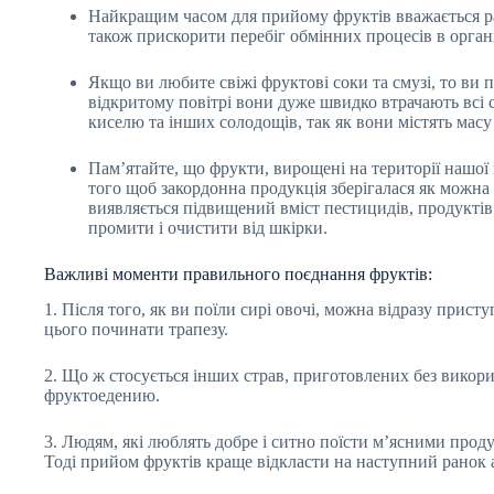
Найкращим часом для прийому фруктів вважається ра
також прискорити перебіг обмінних процесів в органі
Якщо ви любите свіжі фруктові соки та смузі, то ви 
відкритому повітрі вони дуже швидко втрачають всі 
киселю та інших солодощів, так як вони містять масу
Пам’ятайте, що фрукти, вирощені на території нашої 
того щоб закордонна продукція зберігалася як можна
виявляється підвищений вміст пестицидів, продуктів
промити і очистити від шкірки.
Важливі моменти правильного поєднання фруктів:
1. Після того, як ви поїли сирі овочі, можна відразу прис
цього починати трапезу.
2. Що ж стосується інших страв, приготовлених без викори
фруктоедению.
3. Людям, які люблять добре і ситно поїсти м’ясними прод
Тоді прийом фруктів краще відкласти на наступний ранок 