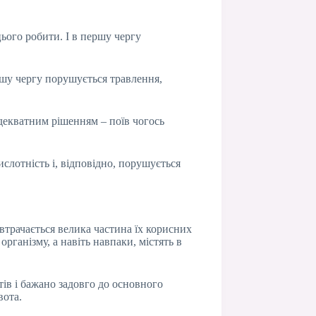
цього робити. І в першу чергу
ршу чергу порушується травлення,
адекватним рішенням – поїв чогось
слотність і, відповідно, порушується
 втрачається велика частина їх корисних
рганізму, а навіть навпаки, містять в
ів і бажано задовго до основного
вота.