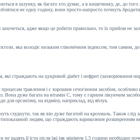
ться в шлунку, як багато хто думає, а в кишечнику, де, до того
рероблятися не одну годину, вони просто-напросто почнуть бродит
м захочеться, адже якщо це робити правильно, то їх прийом не зали
този, яка володіє низьким глікемічним індексом, тим самим, д
м, які страждають на цукровий діабет і нефрит (захворювання ни
 процесам травлення і є хорошим сечогінним засобом, особливо в
аз. Вона дуже багата на вітамін С, тому є гарним лікуючим засобо
и для організму, на відміну, наприклад, від яблук.
нуть схуднути, так як він дуже багатий на крохмаль. Також слід 
 протипоказаний людям, що страждають варикозним розширенням ве
и не радять її їсти після їжі (як мінімум 1,5 години необхідно поч