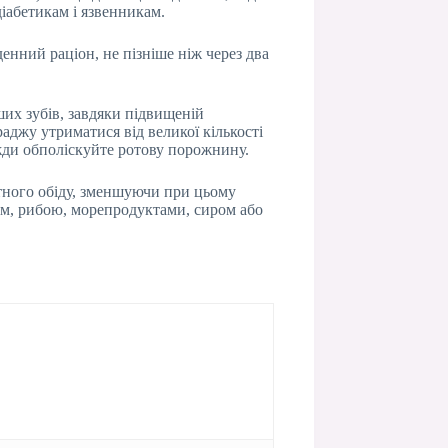
іабетикам і язвенникам.
енний раціон, не пізніше ніж через два
ших зубів, завдяки підвищеній
джу утриматися від великої кількості
жди обполіскуйте ротову порожнину.
итного обіду, зменшуючи при цьому
сом, рибою, морепродуктами, сиром або