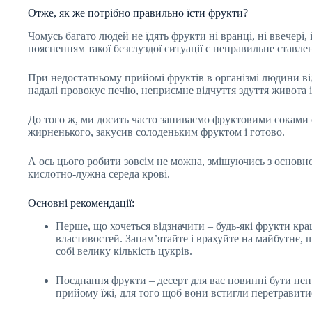
Отже, як же потрібно правильно їсти фрукти?
Чомусь багато людей не їдять фрукти ні вранці, ні ввечері
поясненням такої безглуздої ситуації є неправильне ставле
При недостатньому прийомі фруктів в організмі людини ві
надалі провокує печію, неприємне відчуття здуття живота 
До того ж, ми досить часто запиваємо фруктовими соками с
жирненького, закусив солоденьким фруктом і готово.
А ось цього робити зовсім не можна, змішуючись з основно
кислотно-лужна середа крові.
Основні рекомендації:
Перше, що хочеться відзначити – будь-які фрукти кра
властивостей. Запам’ятайте і врахуйте на майбутнє, щ
собі велику кількість цукрів.
Поєднання фрукти – десерт для вас повинні бути неп
прийому їжі, для того щоб вони встигли перетравитис