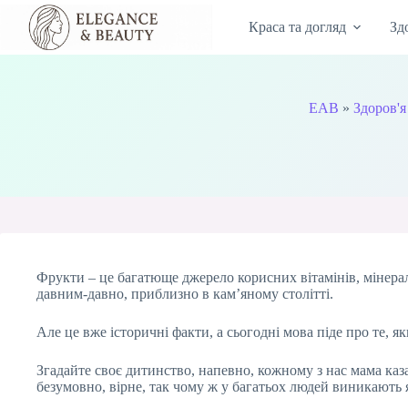
Перейти
до
Краса та догляд
Зд
вмісту
EAB
»
Здоров'я
Фрукти – це багатюще джерело корисних вітамінів, мінера
давним-давно, приблизно в кам’яному столітті.
Але це вже історичні факти, а сьогодні мова піде про те, 
Згадайте своє дитинство, напевно, кожному з нас мама каза
безумовно, вірне, так чому ж у багатьох людей виникають