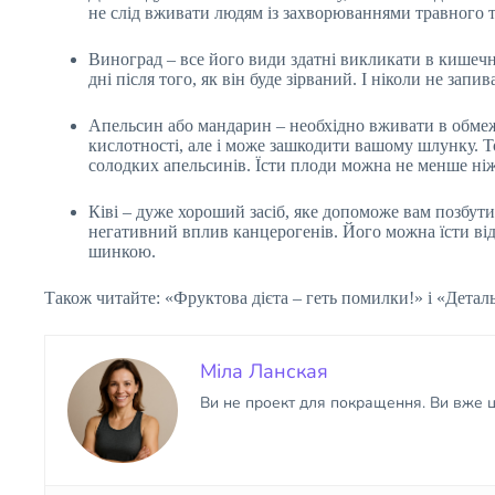
не слід вживати людям із захворюваннями травного т
Виноград – все його види здатні викликати в кишечн
дні після того, як він буде зірваний. І ніколи не запи
Апельсин або мандарин – необхідно вживати в обмежен
кислотності, але і може зашкодити вашому шлунку. 
солодких апельсинів. Їсти плоди можна не менше ніж
Ківі – дуже хороший засіб, яке допоможе вам позбут
негативний вплив канцерогенів. Його можна їсти від
шинкою.
Також читайте: «Фруктова дієта – геть помилки!» і «Детал
Міла Ланская
Ви не проект для покращення. Ви вже ці