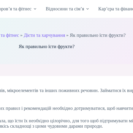
оров’я та фітнес
Відносини та сім’я
Кар’єра та фінан
 та фітнес
»
Дієти та харчування
»
Як правильно їсти фрукти?
Як правильно їсти фрукти?
лів, мікроелементів та інших поживних речовин. Займатися їх 
яких правил і рекомендацій необхідно дотримуватися, щоб навчит
ла, що їсти їх необхідно цілорічно, для того щоб підтримувати м
 якісь складнощі з цими чудовими дарами природи.