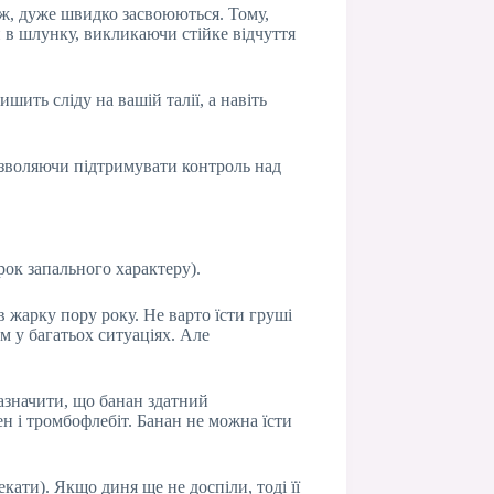
 ж, дуже швидко засвоюються. Тому,
и в шлунку, викликаючи стійке відчуття
шить сліду на вашій талії, а навіть
озволяючи підтримувати контроль над
рок запального характеру).
 жарку пору року. Не варто їсти груші
м у багатьох ситуаціях. Але
зазначити, що банан здатний
н і тромбофлебіт. Банан не можна їсти
екати). Якщо диня ще не доспіли, тоді її