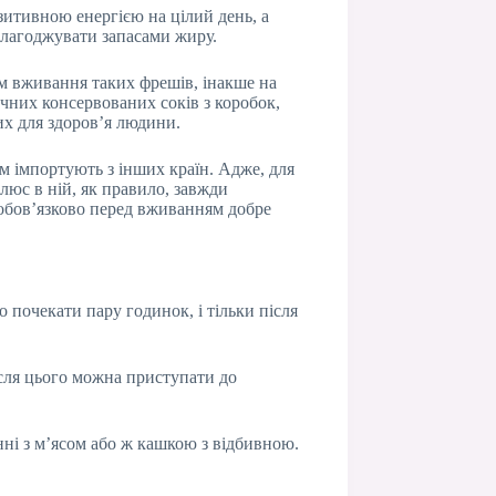
итивною енергією на цілий день, а
налагоджувати запасами жиру.
ом вживання таких фрешів, інакше на
ичних консервованих соків з коробок,
их для здоров’я людини.
ам імпортують з інших країн. Адже, для
люс в ній, як правило, завжди
 обов’язково перед вживанням добре
о почекати пару годинок, і тільки після
ісля цього можна приступати до
нні з м’ясом або ж кашкою з відбивною.