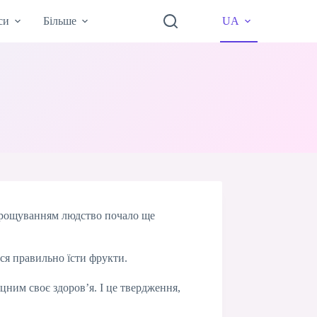
си
Більше
UA
вирощуванням людство почало ще
ися правильно їсти фрукти.
іцним своє здоров’я. І це твердження,