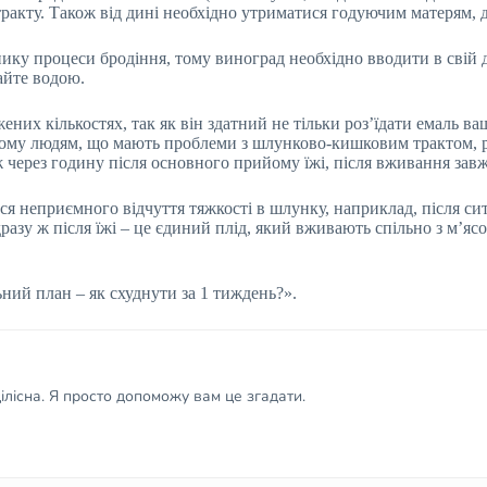
ракту. Також від дині необхідно утриматися годуючим матерям, д
ику процеси бродіння, тому виноград необхідно вводити в свій д
вайте водою.
их кількостях, так як він здатний не тільки роз’їдати емаль ва
Тому людям, що мають проблеми з шлунково-кишковим трактом, ра
 через годину після основного прийому їжі, після вживання зав
ися неприємного відчуття тяжкості в шлунку, наприклад, після с
разу ж після їжі – це єдиний плід, який вживають спільно з м’я
ьний план – як схуднути за 1 тиждень?».
лісна. Я просто допоможу вам це згадати.