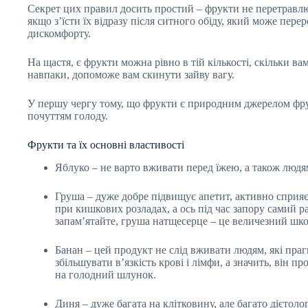
Секрет цих правил досить простий – фрукти не перетравлюю
якщо з’їсти їх відразу після ситного обіду, який може пе
дискомфорту.
На щастя, є фрукти можна рівно в тій кількості, скільки ва
навпаки, допоможе вам скинути зайву вагу.
У першу чергу тому, що фрукти є природним джерелом фрук
почуттям голоду.
Фрукти та їх основні властивості
Яблуко – не варто вживати перед їжею, а також людя
Груша – дуже добре підвищує апетит, активно сприяє
при кишкових розладах, а ось під час запору самий р
запам’ятайте, груша натщесерце – це величезний шкод
Банан – цей продукт не слід вживати людям, які праг
збільшувати в’язкість крові і лімфи, а значить, він
на голодний шлунок.
Диня – дуже багата на клітковину, але багато дієтолог