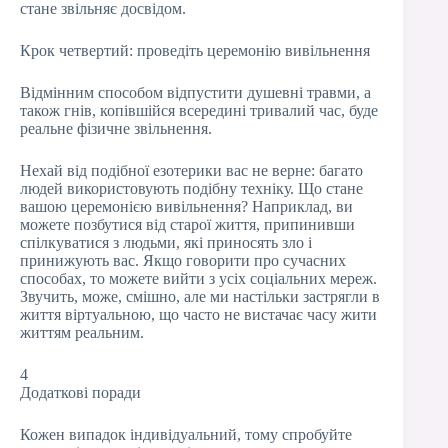
стане звільняє досвідом.
Крок четвертий: проведіть церемонію вивільнення
Відмінним способом відпустити душевні травми, а
також гнів, копівшійся всередині тривалий час, буде
реальне фізичне звільнення.
Нехай від подібної езотерики вас не верне: багато
людей використовують подібну техніку. Що стане
вашою церемонією вивільнення? Наприклад, ви
можете позбутися від старої життя, припинивши
спілкуватися з людьми, які приносять зло і
принижують вас. Якщо говорити про сучасних
способах, то можете вийти з усіх соціальних мереж.
Звучить, може, смішно, але ми настільки застрягли в
життя віртуальною, що часто не вистачає часу жити
життям реальним.
4
Додаткові поради
Кожен випадок індивідуальний, тому спробуйте