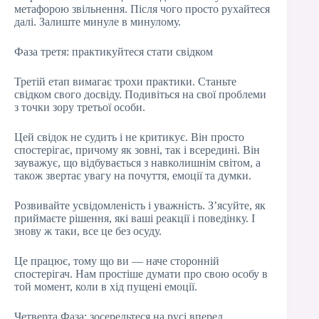
метафорою звільнення. Після чого просто рухайтеся
далі. Залиште минуле в минулому.
Фаза третя: практикуйтеся стати свідком
Третій етап вимагає трохи практики. Станьте
свідком свого досвіду. Подивіться на свої проблеми
з точки зору третьої особи.
Цей свідок не судить і не критикує. Він просто
спостерігає, причому як зовні, так і всередині. Він
зауважує, що відбувається з навколишнім світом, а
також звертає увагу на почуття, емоції та думки.
Розвивайте усвідомленість і уважність. З’ясуйте, як
приймаєте рішення, які ваші реакції і поведінку. І
знову ж таки, все це без осуду.
Це працює, тому що ви — наче сторонній
спостерігач. Нам простіше думати про свою особу в
той момент, коли в хід пущені емоції.
Четверта Фаза: зосередьтеся на русі вперед