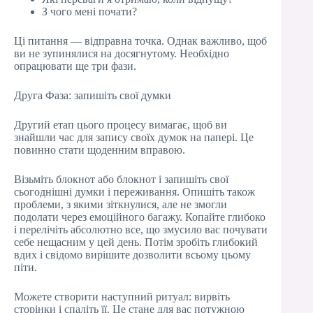
З чого мені почати?
Ці питання — відправна точка. Однак важливо, щоб
ви не зупинялися на досягнутому. Необхідно
опрацювати ще три фази.
Друга Фаза: запишіть свої думки
Другий етап цього процесу вимагає, щоб ви
знайшли час для запису своїх думок на папері. Це
повинно стати щоденним вправою.
Візьміть блокнот або блокнот і запишіть свої
сьогоднішні думки і переживання. Опишіть також
проблеми, з якими зіткнулися, але не змогли
подолати через емоційного багажу. Копайте глибоко
і перелічіть абсолютно все, що змусило вас почувати
себе нещасним у цей день. Потім зробіть глибокий
вдих і свідомо вирішите дозволити всьому цьому
піти.
Можете створити наступний ритуал: вирвіть
сторінки і спаліть її. Це стане для вас потужною