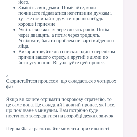
його.
Замініть свої думки. Помічайте, коли
починаєте піддаватися негативним думкам і
тут же починайте думати про що-небудь
хороше і приємне.
Уявіть своє життя через десять років. Потім
через двадцять, а потім через тридцять.
Усвідомте, багато проблем не варті виїденого
яйця.
Використовуйте два списки: один з переліком
причин вашого стресу, а другий з діями по
його усуненню. Візуалізуйте цей процес.
2
Скористайтеся процесом, що складається з чотирьох
фаз
Якщо ви хочете отримати покрокову стратегію, то
це саме вона. Це складний і довгий процес, як і все,
що пов’язане з минулим. Вам потрібно буде
поступово зосередитися на розробці деяких звичок.
Перша Фаза: распознайте моменти прихильності