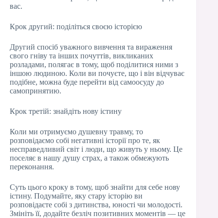
вас.
Крок другий: поділіться своєю історією
Другий спосіб уважного вивчення та вираження
свого гніву та інших почуттів, викликаних
розладами, полягає в тому, щоб поділитися ними з
іншою людиною. Коли ви почуєте, що і він відчуває
подібне, можна буде перейти від самоосуду до
самопринятию.
Крок третій: знайдіть нову істину
Коли ми отримуємо душевну травму, то
розповідаємо собі негативні історії про те, як
несправедливий світ і люди, що живуть у ньому. Це
поселяє в нашу душу страх, а також обмежують
переконання.
Суть цього кроку в тому, щоб знайти для себе нову
істину. Подумайте, яку стару історію ви
розповідаєте собі з дитинства, юності чи молодості.
Змініть її, додайте безліч позитивних моментів — це