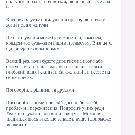
наступні поради і подивіться, що працює саме для
вас.
Використовуйте нагадування про те, що почали
жити новим життям
Це нагадування може бути монетою, каменем,
кільцем або будь-яким іншим предметом. Визначте,
що виберете своїм знаком.
Всякий раз, коли будете дивитися на нього або
стосуватися, він нагадає, що потрібно зробити
глибокий вдих і скинути багаж, який ви несете на
своїх плечах.
Поговоріть з рідними та друзями
Поговоріть з ними про свій досвід, боротьбі,
проблеми і переживання. Попросіть у них ради.
Уважно слухайте, що вони говорять. Можливо,
трапиться щось таке, що западе в душу і допоможе
звільнитися.