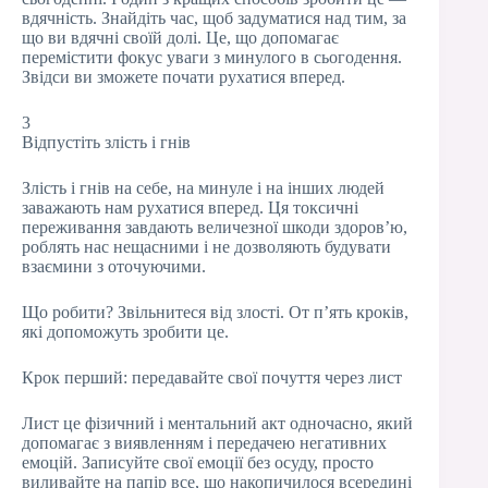
вдячність. Знайдіть час, щоб задуматися над тим, за
що ви вдячні своїй долі. Це, що допомагає
перемістити фокус уваги з минулого в сьогодення.
Звідси ви зможете почати рухатися вперед.
3
Відпустіть злість і гнів
Злість і гнів на себе, на минуле і на інших людей
заважають нам рухатися вперед. Ця токсичні
переживання завдають величезної шкоди здоров’ю,
роблять нас нещасними і не дозволяють будувати
взаємини з оточуючими.
Що робити? Звільнитеся від злості. От п’ять кроків,
які допоможуть зробити це.
Крок перший: передавайте свої почуття через лист
Лист це фізичний і ментальний акт одночасно, який
допомагає з виявленням і передачею негативних
емоцій. Записуйте свої емоції без осуду, просто
виливайте на папір все, що накопичилося всередині