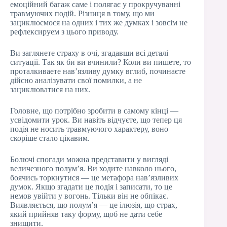
емоційний багаж саме і полягає у прокручуванні
травмуючих подій. Різниця в тому, що ми
зациклюємося на одних і тих же думках і зовсім не
рефлексируем з цього приводу.
Ви заглянете страху в очі, згадавши всі деталі
ситуації. Так як би ви вчинили? Коли ви пишете, то
проталкиваете нав’язливу думку вглиб, починаєте
дійсно аналізувати свої помилки, а не
зациклюватися на них.
Головне, що потрібно зробити в самому кінці —
усвідомити урок. Ви навіть відчуєте, що тепер ця
подія не носить травмуючого характеру, воно
скоріше стало цікавим.
Болючі спогади можна представити у вигляді
величезного полум’я. Ви ходите навколо нього,
боячись торкнутися — це метафора нав’язливих
думок. Якщо згадати це подія і записати, то це
немов увійти у вогонь. Тільки він не обпікає.
Виявляється, що полум’я — це ілюзія, що страх,
який прийняв таку форму, щоб не дати себе
знищити.