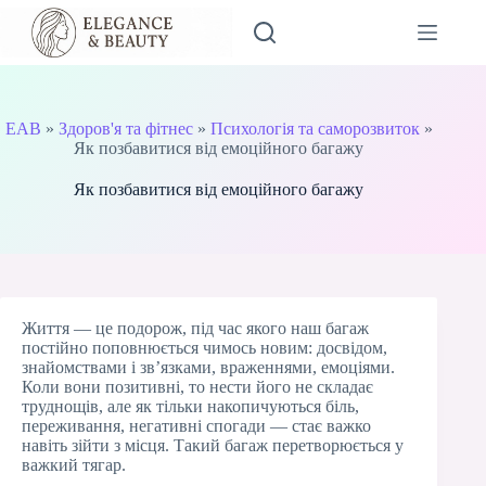
Перейти
до
вмісту
EAB
»
Здоров'я та фітнес
»
Психологія та саморозвиток
»
Як позбавитися від емоційного багажу
Як позбавитися від емоційного багажу
Життя — це подорож, під час якого наш багаж
постійно поповнюється чимось новим: досвідом,
знайомствами і зв’язками, враженнями, емоціями.
Коли вони позитивні, то нести його не складає
труднощів, але як тільки накопичуються біль,
переживання, негативні спогади — стає важко
навіть зійти з місця. Такий багаж перетворюється у
важкий тягар.