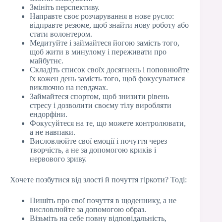
Змініть перспективу.
Направте своє розчарування в нове русло:
відправте резюме, щоб знайти нову роботу або
стати волонтером.
Медитуйте і займайтеся йогою замість того,
щоб жити в минулому і переживати про
майбутнє.
Складіть список своїх досягнень і поповнюйте
їх кожен день замість того, щоб фокусуватися
виключно на невдачах.
Займайтеся спортом, щоб знизити рівень
стресу і дозволити своєму тілу виробляти
ендорфіни.
Фокусуйтеся на те, що можете контролювати,
а не навпаки.
Висловлюйте свої емоції і почуття через
творчість, а не за допомогою криків і
нервового зриву.
Хочете позбутися від злості й почуття гіркоти? Тоді:
Пишіть про свої почуття в щоденнику, а не
висловлюйте за допомогою образ.
Візьміть на себе повну відповідальність,