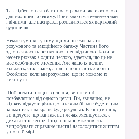
Так відбувається з багатьма страхами, які є основою
для емоційного багажу. Вони здаються величезними
і вічними, але насправді розпадаються як картковий
будиночок.
Немає сумнівів у тому, що ми несемо багато
розумового та емоційного багажу. Частина його
здається досить незначною і нешкідливою. Коли ви
несете рюкзак з одним цеглою, здається, що це не
має особливого значення. Але якщо їх велику
кількість, стає важко, а плечі починають хворіти.
Особливо, коли ми розуміємо, що не можемо їх
викинути.
Щоб почати процес зцілення, ви повинні
позбавлятися від одного цегли. Ви, звичайно, не
відразу відчуєте різницю, але чим більше будете цим
займатися, тим краще буде результат. В кінці кінців,
ви відчуєте, що вантаж на плечах зменшується, а
дихати стає легше. І тоді настане можливість
випробувати справжнє щастя і насолодитися життям
у повній мірі.