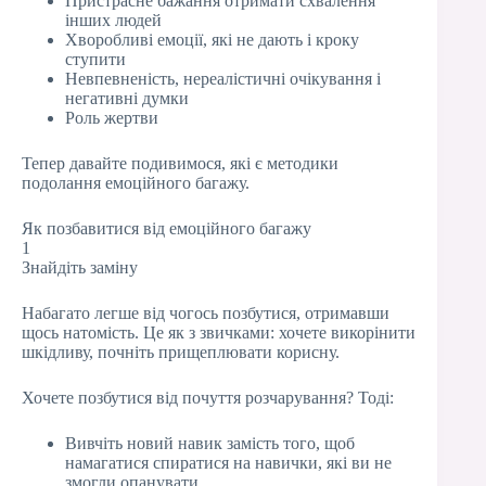
Пристрасне бажання отримати схвалення
інших людей
Хворобливі емоції, які не дають і кроку
ступити
Невпевненість, нереалістичні очікування і
негативні думки
Роль жертви
Тепер давайте подивимося, які є методики
подолання емоційного багажу.
Як позбавитися від емоційного багажу
1
Знайдіть заміну
Набагато легше від чогось позбутися, отримавши
щось натомість. Це як з звичками: хочете викорінити
шкідливу, почніть прищеплювати корисну.
Хочете позбутися від почуття розчарування? Тоді:
Вивчіть новий навик замість того, щоб
намагатися спиратися на навички, які ви не
змогли опанувати.