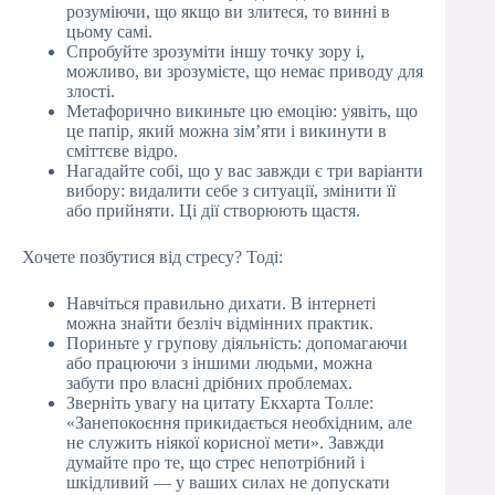
розуміючи, що якщо ви злитеся, то винні в
цьому самі.
Спробуйте зрозуміти іншу точку зору і,
можливо, ви зрозумієте, що немає приводу для
злості.
Метафорично викиньте цю емоцію: уявіть, що
це папір, який можна зім’яти і викинути в
сміттєве відро.
Нагадайте собі, що у вас завжди є три варіанти
вибору: видалити себе з ситуації, змінити її
або прийняти. Ці дії створюють щастя.
Хочете позбутися від стресу? Тоді:
Навчіться правильно дихати. В інтернеті
можна знайти безліч відмінних практик.
Пориньте у групову діяльність: допомагаючи
або працюючи з іншими людьми, можна
забути про власні дрібних проблемах.
Зверніть увагу на цитату Екхарта Толле:
«Занепокоєння прикидається необхідним, але
не служить ніякої корисної мети». Завжди
думайте про те, що стрес непотрібний і
шкідливий — у ваших силах не допускати