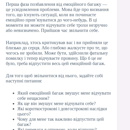
Перша фаза позбавлення від емоційного багажу —
це усвідомлення проблеми. Мова йде про визнання
того, що існують ситуації, коли ви починаєте
емоційно прив’язуватися до чого-небудь. В ці
моменти ви можете відчувати себе трохи незручно
або невизначено. Прийшов час звільнити себе.
Наприклад, хтось критикував вас і ви прийняли це
близько до серця. Або глибоко жалкуєте про те, що
чогось не зробили. Може бути, здійснили фатальну
помилку і тепер відчуваєте провину. Що б це не
було, треба відпустити весь цей емоційний багаж.
Для того щоб звільнитися від нього, задайте собі
наступні питання:
Який емоційний багаж змушує мене відчувати
себе нещасним?
Як ще він змушує мене відчувати себе?
Які короткострокові і довгострокові наслідки
цього?
Чому для мене так важливо відпустити цей
багаж?
Які переваги я отримаю, коли відпущу?