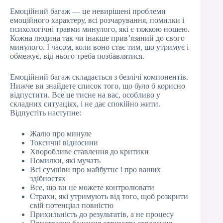
Емоційний багаж — це невирішені проблеми
емоційного характеру, всі розчарування, помилки і
психологічні травми минулого, які є тяжкою ношею.
Кожна людина так чи інакше прив’язаний до свого
минулого. І часом, коли воно стає тим, що утримує і
обмежує, від нього треба позбавлятися.
Емоційний багаж складається з безлічі компонентів.
Нижче ви знайдете список того, що було б корисно
відпустити. Все це тисне на вас, особливо у
складних ситуаціях, і не дає спокійно жити.
Відпустіть наступне:
Жалю про минуле
Токсичні відносини
Хворобливе ставлення до критики
Помилки, які мучать
Всі сумніви про майбутнє і про ваших
здібностях
Все, що ви не можете контролювати
Страхи, які утримують від того, щоб розкрити
свій потенціал повністю
Прихильність до результатів, а не процесу