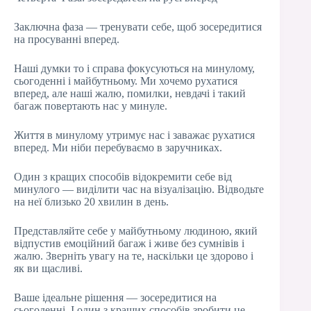
Заключна фаза — тренувати себе, щоб зосередитися
на просуванні вперед.
Наші думки то і справа фокусуються на минулому,
сьогоденні і майбутньому. Ми хочемо рухатися
вперед, але наші жалю, помилки, невдачі і такий
багаж повертають нас у минуле.
Життя в минулому утримує нас і заважає рухатися
вперед. Ми ніби перебуваємо в заручниках.
Один з кращих способів відокремити себе від
минулого — виділити час на візуалізацію. Відводьте
на неї близько 20 хвилин в день.
Представляйте себе у майбутньому людиною, який
відпустив емоційний багаж і живе без сумнівів і
жалю. Зверніть увагу на те, наскільки це здорово і
як ви щасливі.
Ваше ідеальне рішення — зосередитися на
сьогоденні. І один з кращих способів зробити це —