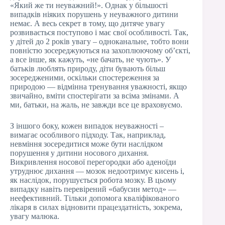
«Який же ти неуважний!». Однак у більшості
випадків ніяких порушень у неуважного дитини
немає. А весь секрет в тому, що дитяче увагу
розвивається поступово і має свої особливості. Так,
у дітей до 2 років увагу – одноканальне, тобто вони
повністю зосереджуються на захоплюючому об’єкті,
а все інше, як кажуть, «не бачать, не чують». У
батьків люблять природу, діти бувають більш
зосередженими, оскільки спостереження за
природою — відмінна тренування уважності, якщо
звичайно, вміти спостерігати за всіма змінами. А
ми, батьки, на жаль, не завжди все це враховуємо.
З іншого боку, кожен випадок неуважності –
вимагає особливого підходу. Так, наприклад,
невміння зосередитися може бути наслідком
порушення у дитини носового дихання.
Викривлення носової перегородки або аденоїди
утруднює дихання — мозок недоотримує кисень і,
як наслідок, порушується робота мозку. В цьому
випадку навіть перевірений «бабусин метод» —
неефективний. Тільки допомога кваліфікованого
лікаря в силах відновити працездатність, зокрема,
увагу малюка.