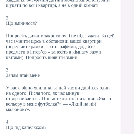
шукати по всій квартирі, а не в одній кімнаті.
2
Що змінилося?
Попросіть дитину закрити очі і не підглядати. За цей
час змінити щось в обстановці вашої квартири
(переставте рамки з фотографіями, додайте
предмети в інтер’єр – занесіть в кімнату вазу з
квітами). Попросіть виявити зміни.
3
Запам’ятай мене
У вас є рівно хвилина, за цей час ви дивіться один
на одного. Після того, як час минув –
отворачиваетесь. Поставте дитині питання: «Якого
кольору в мене футболка?» — «Який на ній
малюнок?».
4
Що під капелюхом?