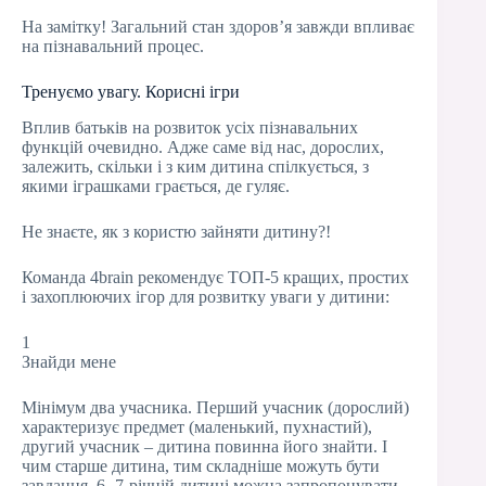
На замітку! Загальний стан здоров’я завжди впливає
на пізнавальний процес.
Тренуємо увагу. Корисні ігри
Вплив батьків на розвиток усіх пізнавальних
функцій очевидно. Адже саме від нас, дорослих,
залежить, скільки і з ким дитина спілкується, з
якими іграшками грається, де гуляє.
Не знаєте, як з користю зайняти дитину?!
Команда 4brain рекомендує ТОП-5 кращих, простих
і захоплюючих ігор для розвитку уваги у дитини:
1
Знайди мене
Мінімум два учасника. Перший учасник (дорослий)
характеризує предмет (маленький, пухнастий),
другий учасник – дитина повинна його знайти. І
чим старше дитина, тим складніше можуть бути
завдання. 6-,7-річній дитині можна запропонувати