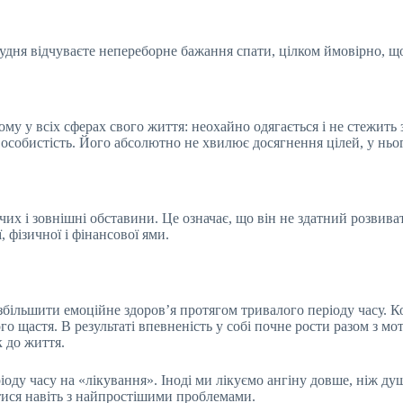
дня відчуваєте непереборне бажання спати, цілком ймовірно, що
ому у всіх сферах свого життя: неохайно одягається і не стежить
 особистість. Його абсолютно не хвилює досягнення цілей, у ньог
чих і зовнішні обставини. Це означає, що він не здатний розвива
, фізичної і фінансової ями.
більшити емоційне здоров’я протягом тривалого періоду часу. Ко
го щастя. В результаті впевненість у собі почне рости разом з м
к до життя.
оду часу на «лікування». Іноді ми лікуємо ангіну довше, ніж ду
лятися навіть з найпростішими проблемами.