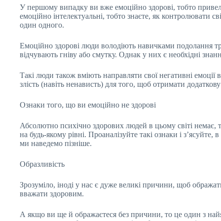
У першому випадку ви вже емоційно здорові, тобто привел
емоційно інтелектуальні, тобто знаєте, як контролювати сві
один одного.
Емоційно здорові люди володіють навичками подолання тру
відчувають гніву або смутку. Однак у них є необхідні зна
Такі люди також вміють направляти свої негативні емоції в
злість (навіть ненависть) для того, щоб отримати додатко
Ознаки того, що ви емоційно не здорові
Абсолютно психічно здорових людей в цьому світі немає, 
на будь-якому рівні. Проаналізуйте такі ознаки і з’ясуйте,
ми наведемо пізніше.
Образливість
Зрозуміло, іноді у нас є дуже великі причини, щоб обража
вважати здоровим.
А якщо ви ще й ображаєтеся без причини, то це один з най