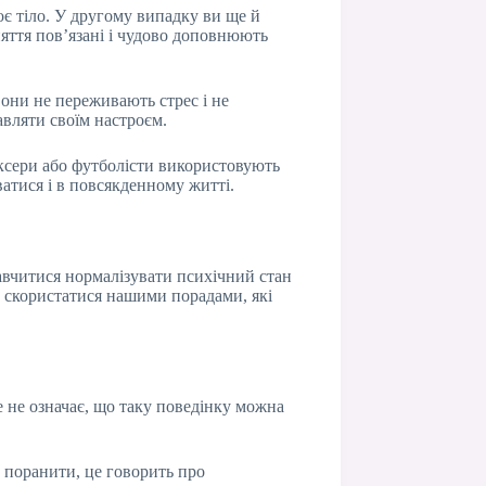
є тіло. У другому випадку ви ще й
оняття пов’язані і чудово доповнюють
они не переживають стрес і не
авляти своїм настроєм.
боксери або футболісти використовують
ватися і в повсякденному житті.
авчитися нормалізувати психічний стан
мо скористатися нашими порадами, які
е не означає, що таку поведінку можна
о поранити, це говорить про