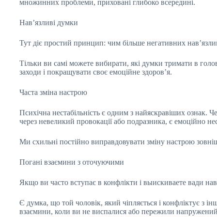
множинних проблеми, приховані глибоко всередині.
Нав’язливі думки
Тут діє простий принцип: чим більше негативних нав’язли
Тільки ви самі можете вибирати, які думки тримати в голов
заходи і покращувати своє емоційне здоров’я.
Часта зміна настрою
Психічна нестабільність є одним з найяскравіших ознак. Ч
через невеликий провокації або подразника, є емоційно не
Ми схильні постійно виправдовувати зміну настрою зовніш
Погані взаємини з оточуючими
Якщо ви часто вступає в конфлікти і выискиваете вади нав
Є думка, що той чоловік, який чіпляється і конфліктує з і
взаємини, коли ви не виспалися або пережили напружений