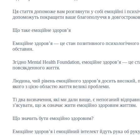
Ця стаття допоможе вам розглянути у собі емоційні і психі
допоможуть покращити ваше благополуччя в довгострокові
Що таке емоційне здоров’я
Емоційне здоров’я — це стан позитивного психологічного 
обставин.
Згідно Mental Health Foundation, емоційне здоров’я — це с
повсякденного життя.
Людина, чий рівень емоційного здоров’я досить високий, пр
якого з цією областю життя великі проблеми.
Ті два визначення, які ми дали вище, є непоганий відправ
з’ясувати, що ж означає жити емоційно здоровим життям.
Що значить бути емоційно здоровим?
Емоційне здоров’я і емоційний інтелект йдуть рука об руку.