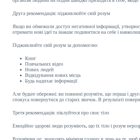
організм людини на подив швидко приходить в себе, якщо 
Друга рекомендація: підживлюйте свій розум
Якщо ви обмежили доступ негативної інформації, утворюєт
отримати нові ідеї та інакше подивитися на себе і навколиш
Підживлюйте свій розум за допомогою:
Книг
Повчальних відео
Нових людей
Відвідування нових місць
Будь надихає інформації
Але будьте обережні: ви повинні розуміти, що перша і дру
спокуса повернутися до старих звичок. В результаті повер
Третя рекомендація: піклуйтеся про своє тіло
Емоційно здорові люди розуміють, що їх тіло і розум нероз
Розуміючи це, знаходять мінімум годину в день на те, щоб 