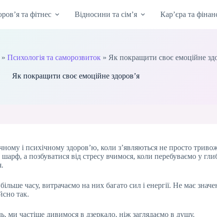
оров’я та фітнес
Відносини та сім’я
Кар’єра та фінан
»
Психологія та саморозвиток
»
Як покращити своє емоційне зд
Як покращити своє емоційне здоров’я
чному і психічному здоров’ю, коли з’являються не просто тривож
шарф, а позбуватися від стресу вчимося, коли перебуваємо у глиб
.
льше часу, витрачаємо на них багато сил і енергії. Не має значе
йсно так.
ь, ми частіше дивимося в дзеркало, ніж заглядаємо в душу.