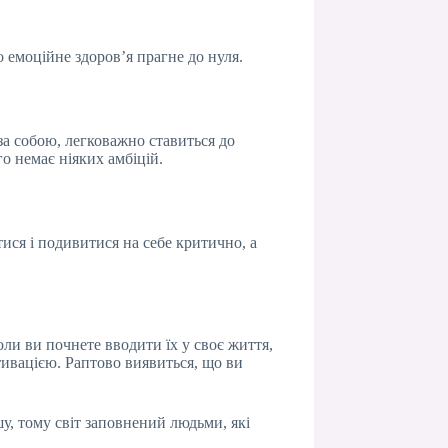
 емоційне здоров’я прагне до нуля.
 за собою, легковажно ставиться до
о немає ніяких амбіцій.
тися і подивитися на себе критично, а
ли ви почнете вводити їх у своє життя,
отивацією. Раптово виявиться, що ви
шу, тому світ заповнений людьми, які