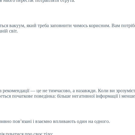
в нього перестає потрапляти отрута.
ься вакуум, який треба заповнити чимось корисним. Вам потрібн
ній світ.
га рекомендації — це не тимчасово, а назавжди. Коли ви зрозумі
неться початкове поведінка: більше негативної інформації і менш
ривно пов’язані і взаємно впливають один на одного.
піклуватися про своє тіло: