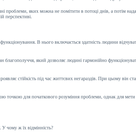
чні проблеми, яких можна не помітити в потоці днів, а потім нада
й перспективі.
функціонування. В нього включається здатність людини відчуват
тан благополуччя, який дозволяє людині гармонійно функціонуват
оявляє стійкість під час життєвих негараздів. При цьому він ста
ною точкою для початкового розуміння проблеми, однак для мети н
 У чому ж їх відмінність?