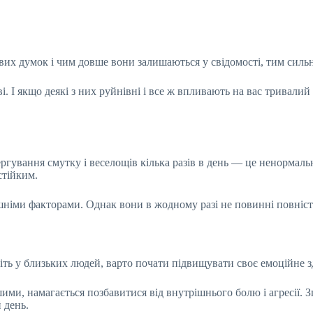
вих думок і чим довше вони залишаються у свідомості, тим силь
і. І якщо деякі з них руйнівні і все ж впливають на вас тривалий
ергування смутку і веселощів кілька разів в день — це ненормал
стійким.
німи факторами. Однак вони в жодному разі не повинні повніст
іть у близьких людей, варто почати підвищувати своє емоційне з
ншими, намагається позбавитися від внутрішнього болю і агресії. 
 день.