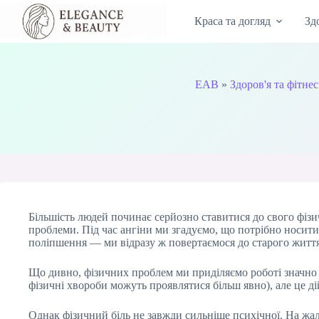
Перейти
до
Краса та догляд
Зд
вмісту
EAB
»
Здоров'я та фітнес
Більшість людей починає серйозно ставитися до свого фізи
проблеми. Під час ангіни ми згадуємо, що потрібно носити 
поліпшення — ми відразу ж повертаємося до старого життя
Що дивно, фізичних проблем ми приділяємо роботі значно бі
фізичні хвороби можуть проявлятися більш явно), але це ді
Однак фізичний біль не завжди сильніше психічної. На жал