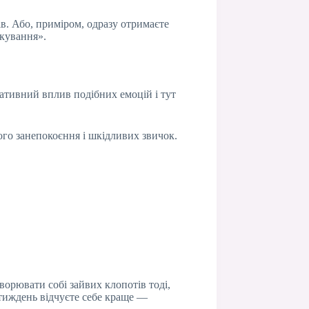
ів. Або, приміром, одразу отримаєте
ікування».
гативний вплив подібних емоцій і тут
ого занепокоєння і шкідливих звичок.
ворювати собі зайвих клопотів тоді,
 тиждень відчуєте себе краще —