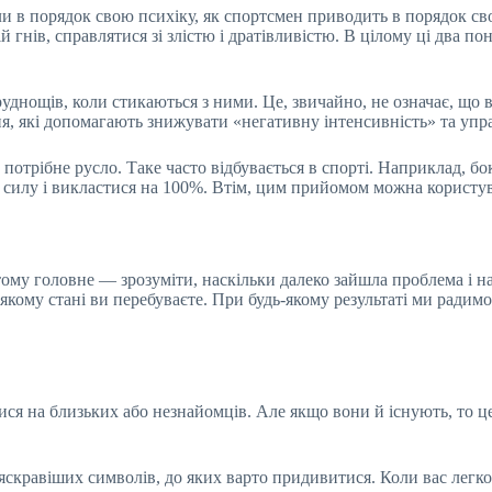
и в порядок свою психіку, як спортсмен приводить в порядок сво
й гнів, справлятися зі злістю і дратівливістю. В цілому ці два п
днощів, коли стикаються з ними. Це, звичайно, не означає, що в
ння, які допомагають знижувати «негативну інтенсивність» та упр
 потрібне русло. Таке часто відбувається в спорті. Наприклад, 
ву силу і викластися на 100%. Втім, цим прийомом можна користу
тому головне — зрозуміти, наскільки далеко зайшла проблема і н
 в якому стані ви перебуваєте. При будь-якому результаті ми ради
тися на близьких або незнайомців. Але якщо вони й існують, то ц
яскравіших символів, до яких варто придивитися. Коли вас легк