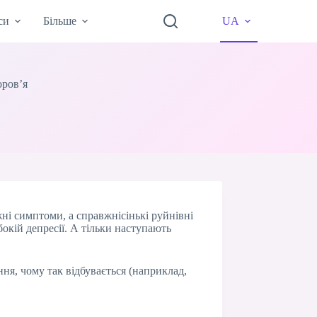
си
Більше
UA
оров’я
ні симптоми, а справжнісінькі руйнівні
окій депресії. А тільки наступають
ння, чому так відбувається (наприклад,