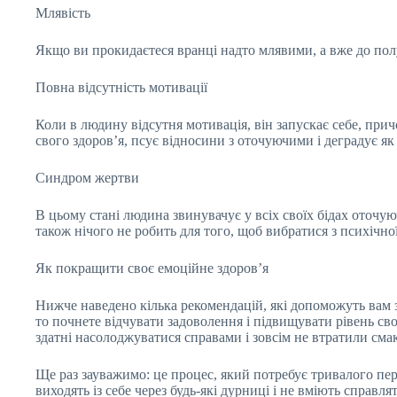
Млявість
Якщо ви прокидаєтеся вранці надто млявими, а вже до полу
Повна відсутність мотивації
Коли в людину відсутня мотивація, він запускає себе, прич
свого здоров’я, псує відносини з оточуючими і деградує як
Синдром жертви
В цьому стані людина звинувачує у всіх своїх бідах оточую
також нічого не робить для того, щоб вибратися з психічної
Як покращити своє емоційне здоров’я
Нижче наведено кілька рекомендацій, які допоможуть вам з
то почнете відчувати задоволення і підвищувати рівень сво
здатні насолоджуватися справами і зовсім не втратили сма
Ще раз зауважимо: це процес, який потребує тривалого пері
виходять із себе через будь-які дурниці і не вміють справ