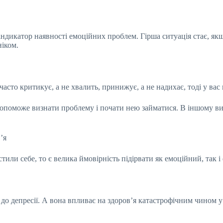
ндикатор наявності емоційних проблем. Гірша ситуація стає, якщ
ніком.
часто критикує, а не хвалить, принижує, а не надихає, тоді у вас
е допоможе визнати проблему і почати нею займатися. В іншому в
’я
или себе, то є велика ймовірність підірвати як емоційний, так і 
до депресії. А вона впливає на здоров’я катастрофічним чином у