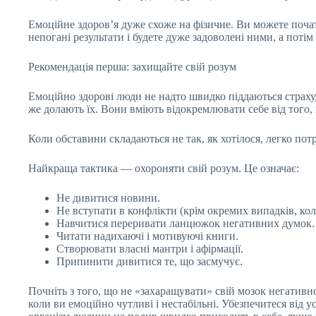
Емоційне здоров’я дуже схоже на фізичне. Ви можете почат
непогані результати і будете дуже задоволені ними, а поті
Рекомендація перша: захищайте свій розум
Емоційно здорові люди не надто швидко піддаються страху,
же долають їх. Вони вміють відокремлювати себе від того
Коли обставини складаються не так, як хотілося, легко по
Найкраща тактика — охороняти свій розум. Це означає:
Не дивитися новини.
Не вступати в конфлікти (крім окремих випадків, кол
Навчитися переривати ланцюжок негативних думок.
Читати надихаючі і мотивуючі книги.
Створювати власні мантри і афірмації.
Припинити дивитися те, що засмучує.
Почніть з того, що не «захаращувати» свій мозок негативно
коли ви емоційно чутливі і нестабільні. Убезпечитеся від 