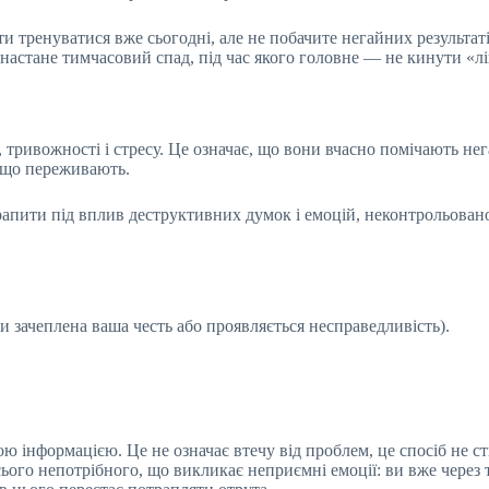
и тренуватися вже сьогодні, але не побачите негайних результат
м настане тимчасовий спад, під час якого головне — не кинути «л
 тривожності і стресу. Це означає, що вони вчасно помічають не
, що переживають.
трапити під вплив деструктивних думок і емоцій, неконтрольован
и зачеплена ваша честь або проявляється несправедливість).
ю інформацією. Це не означає втечу від проблем, це спосіб не ст
усього непотрібного, що викликає неприємні емоції: ви вже через