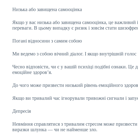
Низька або завищена самооцінка
Якщо у вас низька або завищена самооцінка, це важливий і
переваги. В цьому випадку є ризик і зовсім стати шизофре
Погані відносини з самим собою
Ми ведемо з собою вічний діалог. І якщо внутрішній голос 
Чесно відповісти, чи є у вашій психіці подібні ознаки. Ц
емоційне здоров’я.
До чого може призвести низький рівень емоційного здоров
Якщо ви тривалий час ігнорували тривожні сигнали і запуст
Депресія
Невміння справлятися з тривалим стресом може призвести 
виразки шлунка — чи не найменше зло.