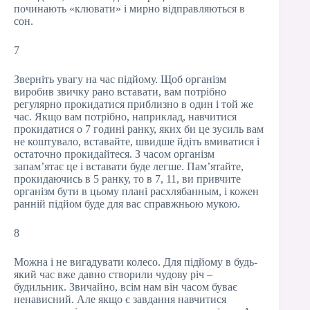
починають «клювати» і мирно відправляються в
сон.
7
Зверніть увагу на час підйому. Щоб організм
виробив звичку рано вставати, вам потрібно
регулярно прокидатися приблизно в один і той же
час. Якщо вам потрібно, наприклад, навчитися
прокидатися о 7 годині ранку, яких би це зусиль вам
не коштувало, вставайте, швидше йдіть вмиватися і
остаточно прокидайтеся. З часом організм
запам’ятає це і вставати буде легше. Пам’ятайте,
прокидаючись в 5 ранку, то в 7, 11, ви привчите
організм бути в цьому плані расхлябанным, і кожен
ранній підйом буде для вас справжньою мукою.
8
Можна і не вигадувати колесо. Для підйому в будь-
який час вже давно створили чудову річ –
будильник. Звичайно, всім нам він часом буває
ненависний. Але якщо є завдання навчитися