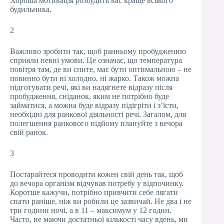
Хороша мотивація розбудить вас краще всякого
будильника.
2
Важливо зробити так, щоб ранньому пробудженню
сприяли певні умови. Це означає, що температура
повітря там, де ви спите, має бути оптимальною – не
повинно бути ні холодно, ні жарко. Також можна
підготувати речі, які ви надягнете відразу після
пробудження, сніданок, яким не потрібно буде
займатися, а можна буде відразу підігріти і з’їсти,
необхідні для ранкової діяльності речі. Загалом, для
полегшення ранкового підйому плануйте з вечора
свій ранок.
3
Постарайтеся проводити кожен свій день так, щоб
до вечора організм відчував потребу у відпочинку.
Коротше кажучи, потрібно привчити себе лягати
спати раніше, ніж ви робили це зазвичай. Не два і не
три години ночі, а в 11 – максимум у 12 годин.
Часто, не маючи достатньої кількості часу вдень, ми