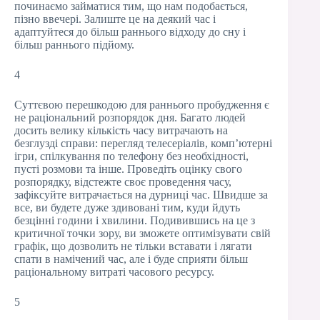
починаємо займатися тим, що нам подобається,
пізно ввечері. Залиште це на деякий час і
адаптуйтеся до більш раннього відходу до сну і
більш раннього підйому.
4
Суттєвою перешкодою для раннього пробудження є
не раціональний розпорядок дня. Багато людей
досить велику кількість часу витрачають на
безглузді справи: перегляд телесеріалів, комп’ютерні
ігри, спілкування по телефону без необхідності,
пусті розмови та інше. Проведіть оцінку свого
розпорядку, відстежте своє проведення часу,
зафіксуйте витрачається на дурниці час. Швидше за
все, ви будете дуже здивовані тим, куди йдуть
безцінні години і хвилини. Подивившись на це з
критичної точки зору, ви зможете оптимізувати свій
графік, що дозволить не тільки вставати і лягати
спати в намічений час, але і буде сприяти більш
раціональному витраті часового ресурсу.
5