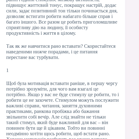
підвищує життєвий тонус, покращує настрій, додає
сили, задає позитивний тон тільки починається дня,
дозволяє встигати робити набагато більше справ і
багато іншого. Все разом це робить приголомшливе
сприятливу дію на людину, її особисту
продуктивність і життя в цілому.
Так як же навчитися рано вставати? Скористайтеся
наведеними нижче порадами, і це питання
перестане вас турбувати.
1
Щоб була мотивація вставати раніше, в першу чергу
потрібно зрозуміти, для чого вам взагалі це
потрібно. Якщо у вас не буде стимулу це робити, то і
робити це не захочете. Стимулом можуть послужити
важливі справи, читання, заняття духовними
практиками, ранкова пробіжка або бажання
звільнити собі вечір. Але слід знайти не тільки
такий стимул, який буде важливий для вас – він
повинен бути ще й цікавим. Тобто ви повинні
неодмінно хотіти щось робити, щоб встати рано.