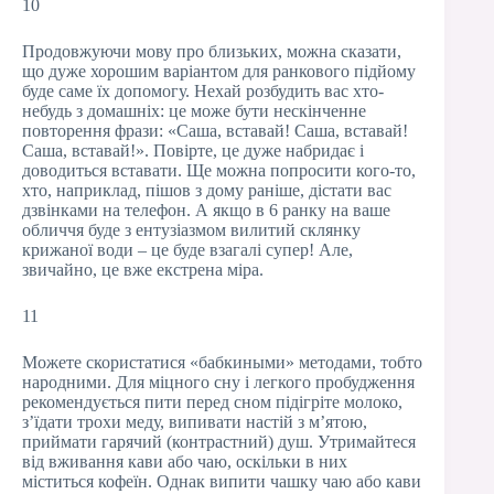
10
Продовжуючи мову про близьких, можна сказати,
що дуже хорошим варіантом для ранкового підйому
буде саме їх допомогу. Нехай розбудить вас хто-
небудь з домашніх: це може бути нескінченне
повторення фрази: «Саша, вставай! Саша, вставай!
Саша, вставай!». Повірте, це дуже набридає і
доводиться вставати. Ще можна попросити кого-то,
хто, наприклад, пішов з дому раніше, дістати вас
дзвінками на телефон. А якщо в 6 ранку на ваше
обличчя буде з ентузіазмом вилитий склянку
крижаної води – це буде взагалі супер! Але,
звичайно, це вже екстрена міра.
11
Можете скористатися «бабкиными» методами, тобто
народними. Для міцного сну і легкого пробудження
рекомендується пити перед сном підігріте молоко,
з’їдати трохи меду, випивати настій з м’ятою,
приймати гарячий (контрастний) душ. Утримайтеся
від вживання кави або чаю, оскільки в них
міститься кофеїн. Однак випити чашку чаю або кави