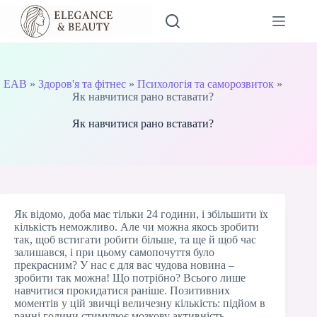
Перейти
до
вмісту
EAB
»
Здоров'я та фітнес
»
Психологія та саморозвиток
»
Як навчитися рано вставати?
Як навчитися рано вставати?
Як відомо, доба має тільки 24 години, і збільшити їх
кількість неможливо. Але чи можна якось зробити
так, щоб встигати робити більше, та ще й щоб час
залишався, і при цьому самопочуття було
прекрасним? У нас є для вас чудова новина –
зробити так можна! Що потрібно? Всього лише
навчитися прокидатися раніше. Позитивних
моментів у цій звичці величезну кількість: підйом в
ранні години стимулює мозкову активність,