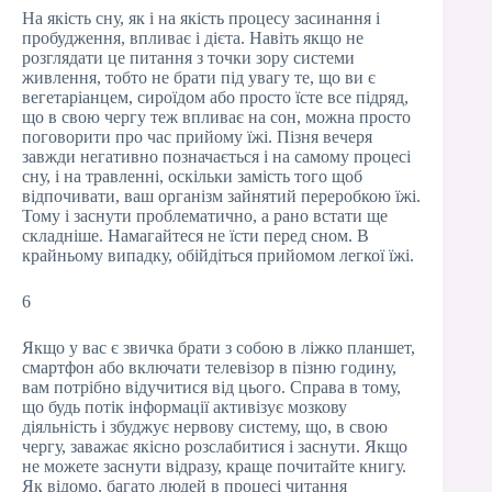
На якість сну, як і на якість процесу засинання і
пробудження, впливає і дієта. Навіть якщо не
розглядати це питання з точки зору системи
живлення, тобто не брати під увагу те, що ви є
вегетаріанцем, сироїдом або просто їсте все підряд,
що в свою чергу теж впливає на сон, можна просто
поговорити про час прийому їжі. Пізня вечеря
завжди негативно позначається і на самому процесі
сну, і на травленні, оскільки замість того щоб
відпочивати, ваш організм зайнятий переробкою їжі.
Тому і заснути проблематично, а рано встати ще
складніше. Намагайтеся не їсти перед сном. В
крайньому випадку, обійдіться прийомом легкої їжі.
6
Якщо у вас є звичка брати з собою в ліжко планшет,
смартфон або включати телевізор в пізню годину,
вам потрібно відучитися від цього. Справа в тому,
що будь потік інформації активізує мозкову
діяльність і збуджує нервову систему, що, в свою
чергу, заважає якісно розслабитися і заснути. Якщо
не можете заснути відразу, краще почитайте книгу.
Як відомо, багато людей в процесі читання