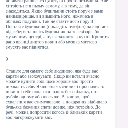
вставати раніше, то ця штука просто незамінна. Але
хитрість не в ньому самому, а в тому, де він
знаходиться. Якщо будильник стоїть поруч з вами,
найімовірніше, ви вимкніть його, ніжачись в
обіймах подушки. Так не ставте його поруч!
Поставте будильник (покладіть телефон) на відстані
від себе; встановіть будильник на телевізорі або
музичному центрі, а пульт залиште в кухні. Кричить
рано вранці диктор новин або музика миттєво
змусять вас піднятися.
9
Станьте для самого себе людиною, яка буде вас
карати або заохочувати. Якщо ви встали вчасно,
можете купити собі щось хороше або просто
похваліть себе. Якщо «накосячили» і проспали, то
повинні себе покарати: ранок без сніданку, сто
рублів одному або щось ще. Важливо, щоб
схвалення вас стимулювало, а покарання відбивало
будь-яке бажання спати довше, ніж потрібно. До
речі, можна попросити когось із близьких карати
або нагороджувати вас.