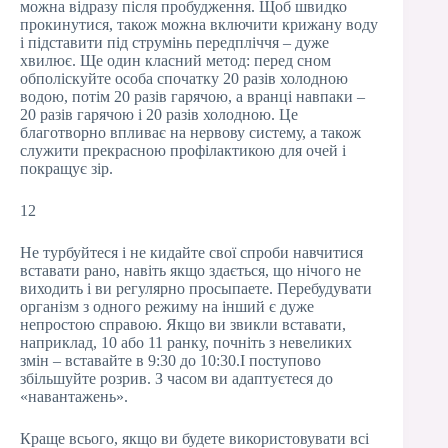
можна відразу після пробудження. Щоб швидко
прокинутися, також можна включити крижану воду
і підставити під струмінь передпліччя – дуже
хвилює. Ще один класний метод: перед сном
обполіскуйте особа спочатку 20 разів холодною
водою, потім 20 разів гарячою, а вранці навпаки –
20 разів гарячою і 20 разів холодною. Це
благотворно впливає на нервову систему, а також
служити прекрасною профілактикою для очей і
покращує зір.
12
Не турбуйтеся і не кидайте свої спроби навчитися
вставати рано, навіть якщо здається, що нічого не
виходить і ви регулярно просыпаете. Перебудувати
організм з одного режиму на інший є дуже
непростою справою. Якщо ви звикли вставати,
наприклад, 10 або 11 ранку, почніть з невеликих
змін – вставайте в 9:30 до 10:30.І поступово
збільшуйте розрив. З часом ви адаптуєтеся до
«навантажень».
Краще всього, якщо ви будете використовувати всі