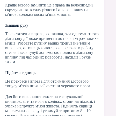
Краще всього замінити це вправа на велосипедні
скручування, в силу різного їхнього впливу на
м’язові волокна косих м’язів живота.
Змішані руху
Така статична вправа, як планка, з-за одноманітного
діапазону дії може призвести до появи «громіздких»
м’язів. Розбавте рутину ваших тренувань таким
вправою, як танець живота, яке включає в роботу
стегна і весь тулуб допомогою повного діапазону
впливу, під час різних поворотів, нахилів і рухів
тазом.
Підйоми сідниць
Це прекрасна вправа для отримання здорового
тонусу м’язів нижньої частини черевного преса.
Для його виконання ляжте на тренувальний
килимок, зігніть ноги в колінах, стопи на підлозі, і
злегка напружте м’язи живота. Підніміть сідниці
максимально вгору і утримуйте протягом 8 – 10
секунд. Поверніться у вихідне положення і