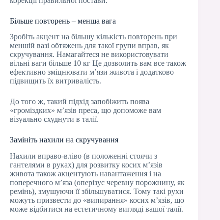
корекції правильної постави.
Більше повторень – менша вага
Зробіть акцент на більшу кількість повторень при
меншій вазі обтяжень для такої групи вправ, як
скручування. Намагайтеся не використовувати
вільні ваги більше 10 кг Це дозволить вам все також
ефективно зміцнювати м’язи живота і додатково
підвищить їх витривалість.
До того ж, такий підхід запобіжить поява
«громіздких» м’язів преса, що допоможе вам
візуально схуднути в талії.
Замініть нахили на скручування
Нахили вправо-вліво (в положенні стоячи з
гантелями в руках) для розвитку косих м’язів
живота також акцентують навантаження і на
поперечного м’яза (оперізує черевну порожнину, як
ремінь), змушуючи її збільшуватися. Тому такі рухи
можуть призвести до «випирання» косих м’язів, що
може відбитися на естетичному вигляді вашої талії.