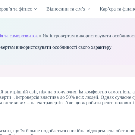
оров’я та фітнес
Відносини та сім’я
Кар’єра та фінан
ія та саморозвиток
»
Як інтровертам використовувати особливост
овертам використовувати особливості свого характеру
й внутрішній світ, ніж на оточуючих. Їм комфортно самотність, а
ерти», інтроверсія властива до 50% всіх людей. Однак сучасне 
а впливових – на екстравертів. Але що ж робити решті половині 
азати, що їм більше подобається спокійна відокремлена обстановка