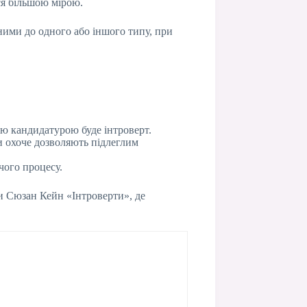
ся більшою мірою.
ьними до одного або іншого типу, при
ою кандидатурою буде інтроверт.
и охоче дозволяють підлеглим
чого процесу.
ги Сюзан Кейн «Інтроверти», де