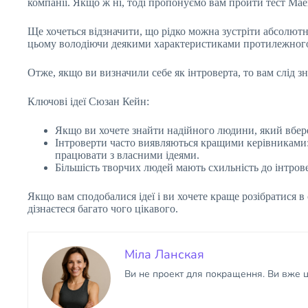
компанії. Якщо ж ні, тоді пропонуємо вам пройти тест Мае
Ще хочеться відзначити, що рідко можна зустріти абсолютн
цьому володіючи деякими характеристиками протилежного
Отже, якщо ви визначили себе як інтроверта, то вам слід зн
Ключові ідеї Сюзан Кейн:
Якщо ви хочете знайти надійного людини, який вбере
Інтроверти часто виявляються кращими керівниками: 
працювати з власними ідеями.
Більшість творчих людей мають схильність до інтрове
Якщо вам сподобалися ідеї і ви хочете краще розібратися 
дізнаєтеся багато чого цікавого.
Міла Ланская
Ви не проект для покращення. Ви вже ці