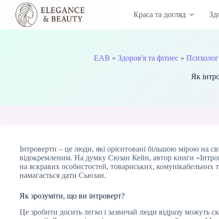
Перейти
до
Краса та догляд
Зд
вмісту
EAB
»
Здоров'я та фітнес
»
Психолог
Як інтр
Інтроверти – це люди, які орієнтовані більшою мірою на сві
відокремленим. На думку Сюзан Кейн, автор книги «Інтров
на яскравих особистостей, товариських, комунікабельних т
намагається дати Сьюзан.
Як зрозуміти, що ви інтроверт?
Це зробити досить легко і зазвичай люди відразу можуть ск