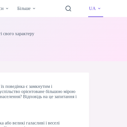
си
Більше
UA
і свого характеру
 їх поведінка є замкнутим і
суспільство орієнтоване більшою мірою
населення? Відповідь на це запитання і
 або великі галасливі і веселі