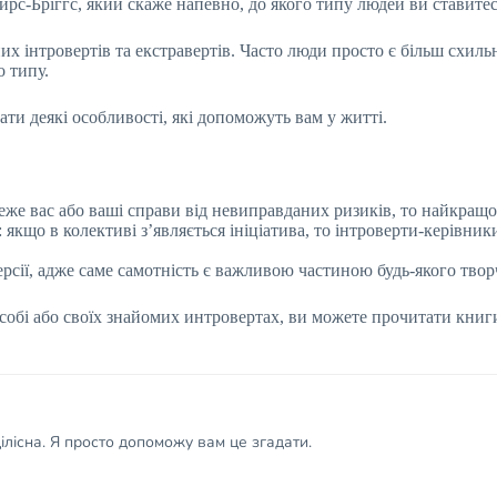
йрс-Бріггс, який скаже напевно, до якого типу людей ви ставите
их інтровертів та екстравертів. Часто люди просто є більш схил
 типу.
ати деякі особливості, які допоможуть вам у житті.
же вас або ваші справи від невиправданих ризиків, то найкращ
якщо в колективі з’являється ініціатива, то інтроверти-керівник
рсії, адже саме самотність є важливою частиною будь-якого твор
в собі або своїх знайомих интровертах, ви можете прочитати кни
лісна. Я просто допоможу вам це згадати.