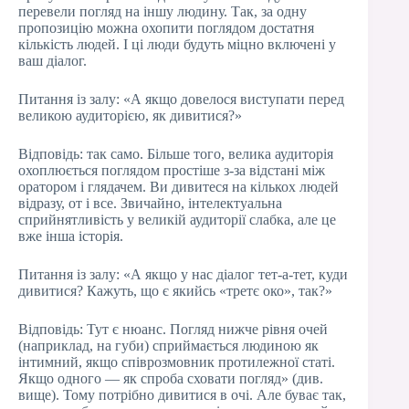
перевели погляд на іншу людину. Так, за одну
пропозицію можна охопити поглядом достатня
кількість людей. І ці люди будуть міцно включені у
ваш діалог.
Питання із залу: «А якщо довелося виступати перед
великою аудиторією, як дивитися?»
Відповідь: так само. Більше того, велика аудиторія
охоплюється поглядом простіше з-за відстані між
оратором і глядачем. Ви дивитеся на кількох людей
відразу, от і все. Звичайно, інтелектуальна
сприйнятливість у великій аудиторії слабка, але це
вже інша історія.
Питання із залу: «А якщо у нас діалог тет-а-тет, куди
дивитися? Кажуть, що є якийсь «третє око», так?»
Відповідь: Тут є нюанс. Погляд нижче рівня очей
(наприклад, на губи) сприймається людиною як
інтимний, якщо співрозмовник протилежної статі.
Якщо одного — як спроба сховати погляд» (див.
вище). Тому потрібно дивитися в очі. Але буває так,