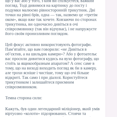
що у вас або у того, з ким ви спілкуєтеся, важкий
погляд. Тоді дивимося на картинку до посту і
подумки малюємо рівносторонній трикутник. Дві
точки на рівні брів, одна — так, назвемо це «третім
оком», якщо вже так хочете. Ковзаючи по сторонах
трикутника, ви одночасно дивіться в очі
співрозмовнику (так він відчуває), і не напружуєте
його своїм пронизливим поглядом.
Цей фокус активно використовують фотографи.
Пам’ятайте, що вам говорили: «не Дивіться в
об’єктив, а на шильдик камери»? Або у фотоательє
вас просили дивитися кудись на вухо фотографу, що
стоїть за ящикообразным апаратом? А сенс саме в
тому, що на виході виходить погляд як би в камеру,
але трохи ясніше і чистіше, тому що очі більше
відкриті. Так само і при діалозі. Користуйтеся
трикутником і залишайтеся приємним
співрозмовником.
Темна сторона сили:
Кажуть, був один легендарний міліціонер, який умів
віртуозно «колоти» підозрюваних. Стоячи та