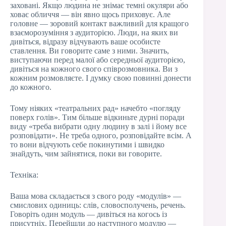
заховані. Якщо людина не знімає темні окуляри або
ховає обличчя — він явно щось приховує. Але
головне — зоровий контакт важливий для кращого
взаєморозуміння з аудиторією. Люди, на яких ви
дивіться, відразу відчувають ваше особисте
ставлення. Ви говорите саме з ними. Значить,
виступаючи перед малої або середньої аудиторією,
дивіться на кожного свого співрозмовника. Ви з
кожним розмовляєте. І думку свою повинні донести
до кожного.
Тому ніяких «театральних рад» начебто «погляду
поверх голів». Тим більше відкиньте дурні поради
виду «треба вибрати одну людину в залі і йому все
розповідати». Не треба одного, розповідайте всім. А
то вони відчують себе покинутими і швидко
знайдуть, чим зайнятися, поки ви говорите.
Техніка:
Ваша мова складається з свого роду «модулів» —
смислових одиниць: слів, словосполучень, речень.
Говоріть один модуль — дивіться на когось із
присутніх. Перейшли до наступного модулю —