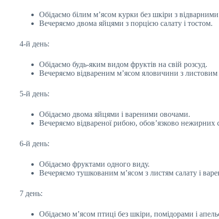
Обідаємо білим м’ясом курки без шкіри з відварними
Вечеряємо двома яйцями з порцією салату і тостом.
4-й день:
Обідаємо будь-яким видом фруктів на свій розсуд.
Вечеряємо відвареним м’ясом яловичини з листовим 
5-й день:
Обідаємо двома яйцями і вареними овочами.
Вечеряємо відвареної рибою, обов’язково нежирних с
6-й день:
Обідаємо фруктами одного виду.
Вечеряємо тушкованим м’ясом з листям салату і вар
7 день:
Обідаємо м’ясом птиці без шкіри, помідорами і апел