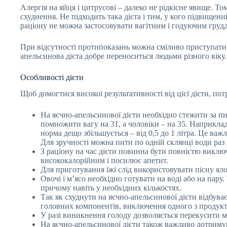
Алергія на яйця і цитрусові – далеко не рідкісне явище. Т
схуднення. Не підходить така дієта і тим, у кого підвище
раціону не можна застосовувати вагітним і годуючим груд
При відсутності протипоказань можна сміливо приступати д
апельсинова дієта добре переноситься людьми різного віку
Особливості дієти
Щоб домогтися високої результативності від цієї дієти, по
На яєчно-апельсинової дієти необхідно стежити за п
помножити вагу на 31, а чоловіки – на 35. Наприклад
норма дещо збільшується – від 0,5 до 1 літра. Це ва
Для зручності можна пити по одній склянці води раз в
З раціону на час дієти повинна бути повністю виключе
висококалорійним і посилює апетит.
Для приготування їжі слід використовувати пісну яло
Овочі і м’ясо необхідно готувати на воді або на пару.
причому навіть у необхідних кількостях.
Так як схуднути на яєчно-апельсинової дієти відбуває
головних компонентів, виключення одного з продукт
У разі виникнення голоду дозволяється перекусити мо
На яєчно-апельсинової дієти також важливо дотримув