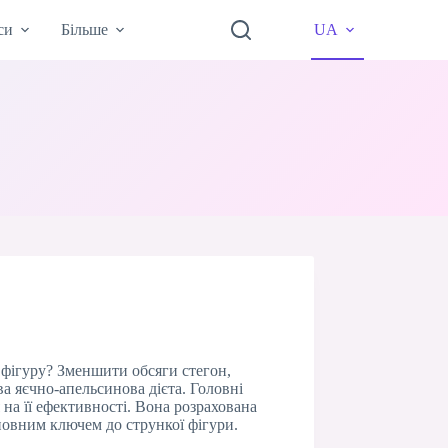
си
Більше
UA
 фігуру? Зменшити обсяги стегон,
 яєчно-апельсинова дієта. Головні
 на її ефективності. Вона розрахована
сновним ключем до стрункої фігури.