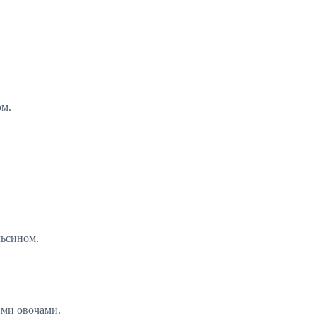
ом.
льсином.
ими овочами.