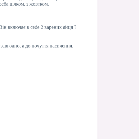
реба цілком, з жовтком.
Він включає в себе 2 варених яйця ?
 завгодно, а до почуття насичення.