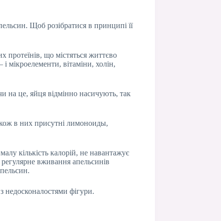
пельсин. Щоб розібратися в принципі її
х протеїнів, що містяться життєво
і мікроелементи, вітаміни, холін,
и на це, яйця відмінно насичують, так
Також в них присутні лимоноиды,
малу кількість калорій, не навантажує
о регулярне вживання апельсинів
пельсин.
з недосконалостями фігури.