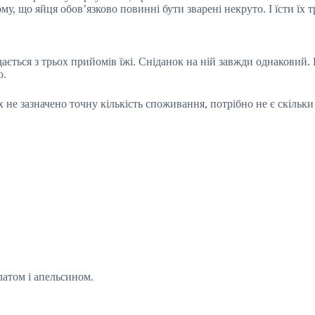
му, що яйця обов’язково повинні бути зварені некруто. І їсти їх т
ається з трьох прийомів їжі. Сніданок на ній завжди однаковий. 
ю.
 не зазначено точну кількість споживання, потрібно не є скільки
латом і апельсином.