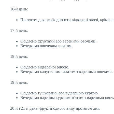
16-й день:
Протягом дня необхідно їсти відварені овочі, крім ка
17-й день:
Обідаємо фруктами або вареними овочами.
Вечеряємо овочевим салатом.
18-й день:
Обідаємо відвареної рибою.
Вечеряємо капустяним салатом з вареними овочами.
19-й день:
Обідаємо тушкованої або відварною куркою.
Вечеряємо вареним курячим м’ясом з вареними овоч
20-й і 21-й день: фрукти одного виду протягом дня.