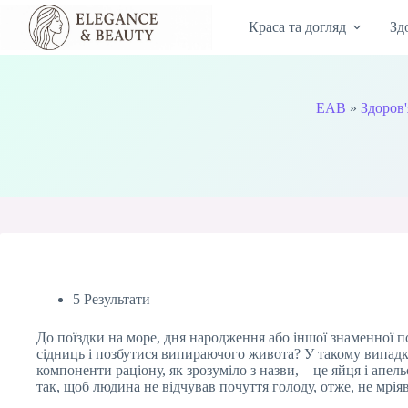
Перейти
до
Краса та догляд
Зд
вмісту
EAB
»
Здоров'
5 Результати
До поїздки на море, дня народження або іншої знаменної п
сідниць і позбутися випираючого живота? У такому випадк
компоненти раціону, як зрозуміло з назви, – це яйця і апел
так, щоб людина не відчував почуття голоду, отже, не мрі