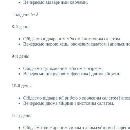
Вечеряємо відварними овочами.
Тиждень № 2
8-й день:
Обідаємо відвареним м’ясом і листовим салатом.
Вечеряємо парою яєць, овочевим салатом і апельсин
9-й день:
Обідаємо тушкованим м’ясом з огірком.
Вечеряємо цитрусовим фруктом і двома яйцями.
10-й день:
Обідаємо відвареної рибою з овочевим салатом і апе
Вечеряємо двома яйцями і листовим салатом.
11-й день:
Обідаємо знежиреним сиром з двома яйцями і варен