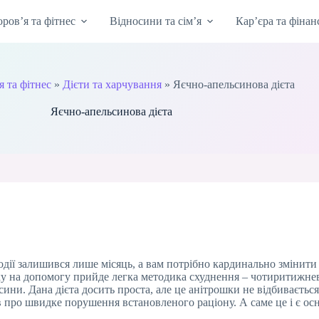
оров’я та фітнес
Відносини та сім’я
Кар’єра та фінан
я та фітнес
»
Дієти та харчування
»
Яєчно-апельсинова дієта
Яєчно-апельсинова дієта
одії залишився лише місяць, а вам потрібно кардинально змінити
у на допомогу прийде легка методика схуднення – чотиритижнева
ьсини. Дана дієта досить проста, але це анітрошки не відбивається
яв про швидке порушення встановленого раціону. А саме це і є о