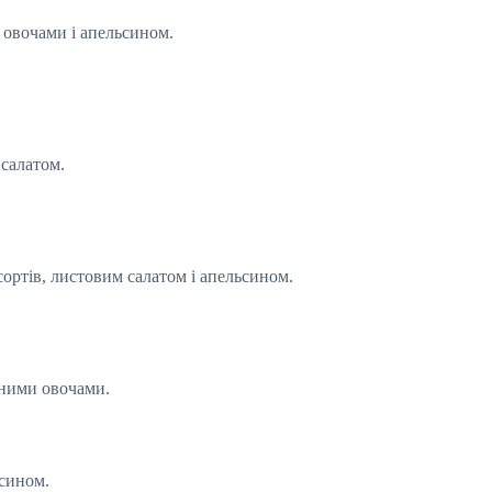
 овочами і апельсином.
салатом.
ортів, листовим салатом і апельсином.
еними овочами.
ьсином.