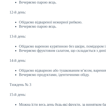
Вечеряємо парою яєць.
12-й день:
Обідаємо відвареної нежирної рибкою.
Вечеряємо парою яєць.
13-й день:
Обідаємо вареною курятиною без шкіри, помідором 
Вечеряємо фруктовим салатом, що складається з дині,
14-й день:
Обідаємо відварною або тушкованим м’ясом, вареним
Вечеряємо продуктами, ідентичними обіду.
Тиждень № 3
15-й день:
Можна їсти весь день будь-які фрукти, за винятком бан