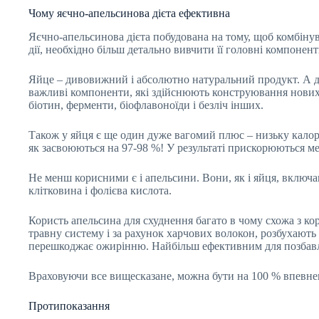
Чому яєчно-апельсинова дієта ефективна
Яєчно-апельсинова дієта побудована на тому, щоб комбінув
дії, необхідно більш детально вивчити її головні компонент
Яйце – дивовижний і абсолютно натуральний продукт. А ди
важливі компоненти, які здійснюють конструювання нових т
біотин, ферменти, біофлавоноїди і безліч інших.
Також у яйця є ще один дуже вагомий плюс – низьку калорі
як засвоюються на 97-98 %! У результаті прискорюються ме
Не менш корисними є і апельсини. Вони, як і яйця, включа
клітковина і фолієва кислота.
Користь апельсина для схуднення багато в чому схожа з ко
травну систему і за рахунок харчових волокон, розбухают
перешкоджає ожирінню. Найбільш ефективним для позбавле
Враховуючи все вищесказане, можна бути на 100 % впевне
Протипоказання