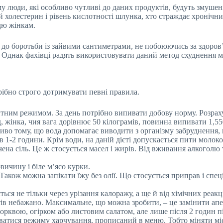
ому люди, які особливо чутливі до даних продуктів, будуть змушен
ний холестерин і рівень кислотності шлунка, хто страждає хроніч
дю жінкам.
о боротьби із зайвими сантиметрами, не побоюючись за здоров’я,
. Однак фахівці радять використовувати даний метод схуднення ма
трібно строго дотримувати певні правила.
итним режимом. За день потрібно випивати добову норму. Розраху
, жінка, чия вага дорівнює 50 кілограмів, повинна випивати 1,55
жливо тому, що вода допомагає виводити з організму забруднення,
 1-2 години. Крім води, на даній дієті допускається пити молоко,
на сіль. Це ж стосується масел і жирів. Від вживання алкоголю т
вичину і біле м’ясо курки.
 Також можна запікати їжу без олії. Що стосується приправ і спеці
ться не тільки через урізання калоражу, а ще й від хімічних реа
ів небажано. Максимальне, що можна зробити, – це замінити апе
рквою, огірком або листовим салатом, але лише після 2 годин пі
атися режиму харчування, прописаний в меню. Тобто міняти місц