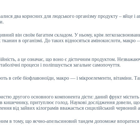
алися два корисних для людського організму продукту – яйце і а
и.
вний він своїм багатим складом. У ньому, крім легкозасвоювани
канин в організмі. До таких відносяться амінокислоти, макро — 
йність, а це означає, що воно є дієтичним продуктом. Незважаюч
таболічні процеси і поліпшується загальне самопочуття.
ють в себе біофлавоноїди, макро — і мікроелементи, вітаміни. 
ристю другого основного компонента дієти: даний фрукт містить 
ь в кишечнику, притуплює голод. Наукові дослідження довели, щ
ння від зайвих кілограмів вважається сицилійський червоний а
ним в тому, що яєчно-апельсиновий тандем допоможе впоратися 