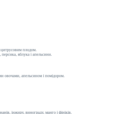
і цитрусовим плодом.
 персика, яблука і апельсини.
и овочами, апельсином і помідором.
анів, інжиру, винограду, манго і фініків.