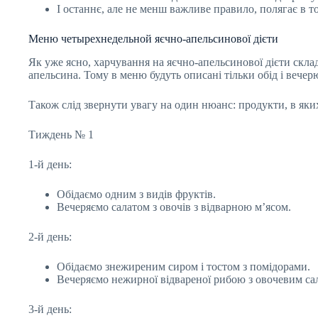
І останнє, але не менш важливе правило, полягає в то
Меню четырехнедельной яєчно-апельсинової дієти
Як уже ясно, харчування на яєчно-апельсинової дієти склад
апельсина. Тому в меню будуть описані тільки обід і вечер
Також слід звернути увагу на один нюанс: продукти, в яких
Тиждень № 1
1-й день:
Обідаємо одним з видів фруктів.
Вечеряємо салатом з овочів з відварною м’ясом.
2-й день:
Обідаємо знежиреним сиром і тостом з помідорами.
Вечеряємо нежирної відвареної рибою з овочевим са
3-й день: