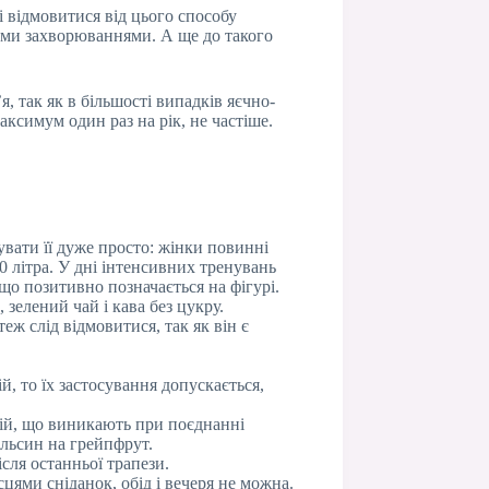
і відмовитися від цього способу
ними захворюваннями. А ще до такого
 так як в більшості випадків яєчно-
ксимум один раз на рік, не частіше.
вати її дуже просто: жінки повинні
0 літра. У дні інтенсивних тренувань
 що позитивно позначається на фігурі.
 зелений чай і кава без цукру.
еж слід відмовитися, так як він є
й, то їх застосування допускається,
кцій, що виникають при поєднанні
льсин на грейпфрут.
сля останньої трапези.
ями сніданок, обід і вечеря не можна.