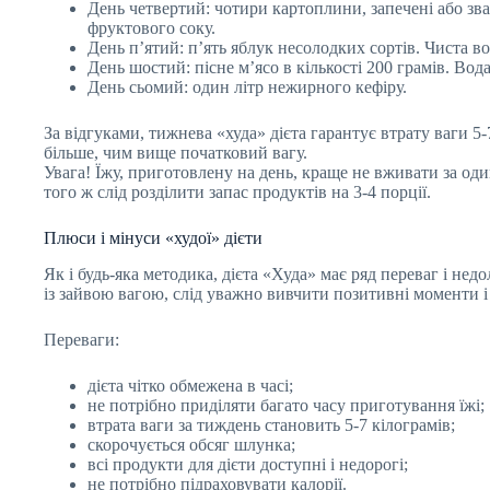
День четвертий: чотири картоплини, запечені або зв
фруктового соку.
День п’ятий: п’ять яблук несолодких сортів. Чиста во
День шостий: пісне м’ясо в кількості 200 грамів. Вод
День сьомий: один літр нежирного кефіру.
За відгуками, тижнева «худа» дієта гарантує втрату ваги 5
більше, чим вище початковий вагу.
Увага! Їжу, приготовлену на день, краще не вживати за од
того ж слід розділити запас продуктів на 3-4 порції.
Плюси і мінуси «худої» дієти
Як і будь-яка методика, дієта «Худа» має ряд переваг і не
із зайвою вагою, слід уважно вивчити позитивні моменти 
Переваги:
дієта чітко обмежена в часі;
не потрібно приділяти багато часу приготування їжі;
втрата ваги за тиждень становить 5-7 кілограмів;
скорочується обсяг шлунка;
всі продукти для дієти доступні і недорогі;
не потрібно підраховувати калорії.