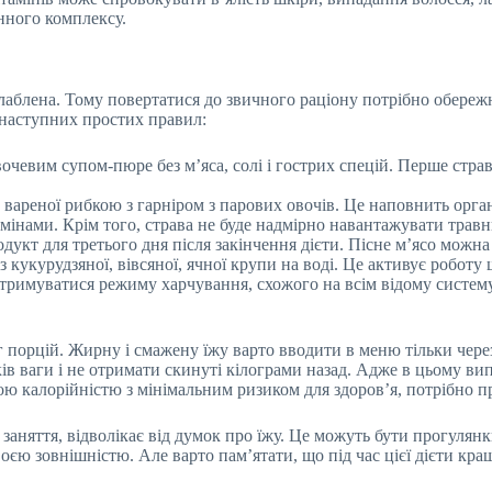
нного комплексу.
слаблена. Тому повертатися до звичного раціону потрібно обережн
 наступних простих правил:
чевим супом-пюре без м’яса, солі і гострих спецій. Перше страву
 вареної рибкою з гарніром з парових овочів. Це наповнить орган
мінами. Крім того, страва не буде надмірно навантажувати травн
укт для третього дня після закінчення дієти. Пісне м’ясо можн
 кукурудзяної, вівсяної, ячної крупи на воді. Це активує робот
отримуватися режиму харчування, схожого на всім відому систему 
г порцій. Жирну і смажену їжу варто вводити в меню тільки чере
в ваги і не отримати скинуті кілограми назад. Адже в цьому вип
ою калорійністю з мінімальним ризиком для здоров’я, потрібно пр
заняття, відволікає від думок про їжу. Це можуть бути прогулянки,
оєю зовнішністю. Але варто пам’ятати, що під час цієї дієти кр