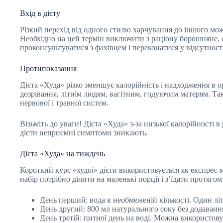
Вхід в дієту
Різкий перехід від одного стилю харчування до іншого може
Необхідно на цей термін виключити з раціону борошняне, с
проконсультуватися з фахівцем і переконатися у відсутнос
Протипоказання
Дієта «Худа» різко зменшує калорійність і надходження в о
дозрівання, літнім людям, вагітним, годуючим матерям. Т
нервової і травної систем.
Візьміть до уваги! Дієта «Худа» з-за низької калорійності 
дієти неприємні симптоми зникають.
Дієта «Худа» на тиждень
Короткий курс «худої» дієти використовується як експрес
набір потрібно ділити на маленькі порції і з’їдати протягом
День перший: вода в необмеженій кількості. Один літ
День другий: 800 мл натурального соку без додаванн
День третій: питної день на воді. Можна використову