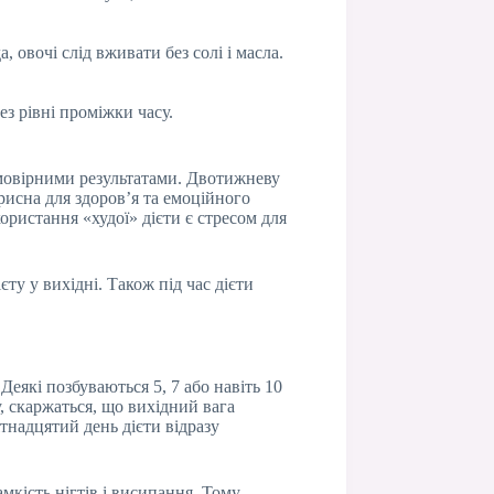
 овочі слід вживати без солі і масла.
ез рівні проміжки часу.
еймовірними результатами. Двотижневу
орисна для здоров’я та емоційного
ористання «худої» дієти є стресом для
ту у вихідні. Також під час дієти
 Деякі позбуваються 5, 7 або навіть 10
у, скаржаться, що вихідний вага
тнадцятий день дієти відразу
амкість нігтів і висипання. Тому