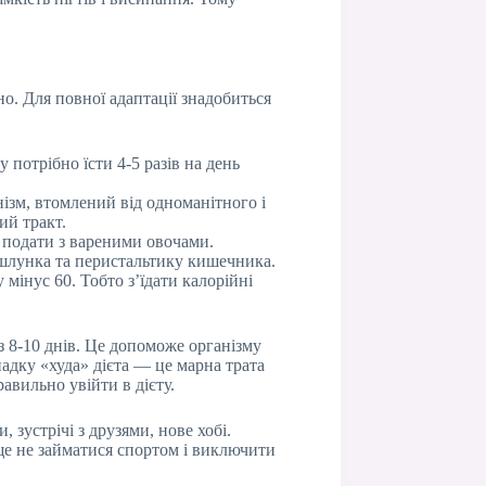
о. Для повної адаптації знадобиться
 потрібно їсти 4-5 разів на день
ізм, втомлений від одноманітного і
ий тракт.
а подати з вареними овочами.
у шлунка та перистальтику кишечника.
мінус 60. Тобто з’їдати калорійні
з 8-10 днів. Це допоможе організму
адку «худа» дієта — це марна трата
авильно увійти в дієту.
 зустрічі з друзями, нове хобі.
аще не займатися спортом і виключити