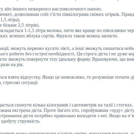
гурту або іншого нежирного кисломолочного напою.
ет, дозволивши собі з’їсти півкілограма свіжих огірків. Правда,
,5 літра).
більше 2,5 літрів).
кладається 1-1,5 літра молока, пити яке краще по півсклянки чер
ких зелених яблука сортів. Фрукти також можна запекти.
станції, можуть нервово кусати лікті, а інші зможуть пишатися н
го робити без гострої необхідності. Ця строга дієта і не дуже к
ієти зможуть повернути тілу ідеальну форму. Враховуючи, що вик
рази на рік.
ся взяти відпустку. Якщо це неможливо, то розумніше почати діє
 стресові ситуації.
ться скинути кілька кілограмів і сантиметрів на талії і стегнах.
ована екстрена дієта. Проте багато хто, спробувавши «худу» дієт
отримання дієти потрібно правильно виходити з неї. Якщо на п’я
здобуту стрункість.
ітамінів може спровокувати в’ялість шкіри, випадання волосся, л