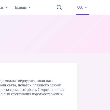
си
Більше
UA
жди можна звернутися, коли вага
коли свята, початок пляжного сезону
про екстремальні дієти. Скориставшись
айбільш ефективних короткострокових