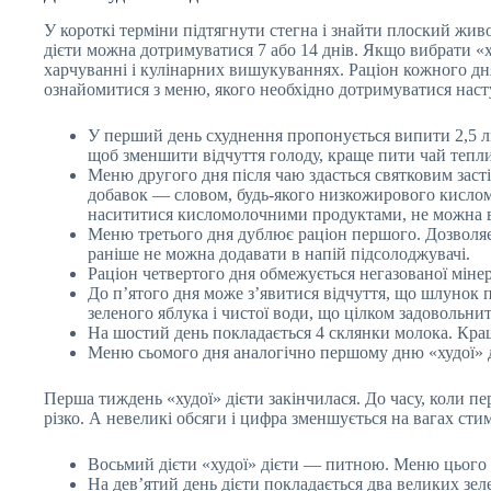
У короткі терміни підтягнути стегна і знайти плоский жи
дієти можна дотримуватися 7 або 14 днів. Якщо вибрати «ху
харчуванні і кулінарних вишукуваннях. Раціон кожного дня 
ознайомитися з меню, якого необхідно дотримуватися насту
У перший день схуднення пропонується випити 2,5 лі
щоб зменшити відчуття голоду, краще пити чай тепл
Меню другого дня після чаю здасться святковим заст
добавок — словом, будь-якого низкожирового кислом
насититися кисломолочними продуктами, не можна в
Меню третього дня дублює раціон першого. Дозволяєт
раніше не можна додавати в напій підсолоджувачі.
Раціон четвертого дня обмежується негазованої мінер
До п’ятого дня може з’явитися відчуття, що шлунок п
зеленого яблука і чистої води, що цілком задовольнит
На шостий день покладається 4 склянки молока. Кра
Меню сьомого дня аналогічно першому дню «худої» д
Перша тиждень «худої» дієти закінчилася. До часу, коли пе
різко. А невеликі обсяги і цифра зменшується на вагах ст
Восьмий дієти «худої» дієти — питною. Меню цього д
На дев’ятий день дієти покладається два великих зе