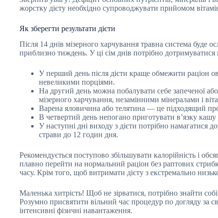
жорстку дієту необхідно супроводжувати прийомом вітамі
Як зберегти результати дієти
Після 14 днів мізерного харчування травна система буде о
приблизно тиждень. У ці сім днів потрібно дотримуватися
У перший день після дієти краще обмежити раціон ово
невеликими порціями.
На другий день можна побалувати себе запеченої або
мізерного харчування, незамінними мінералами і віта
Варена яловичина або телятина — це підходящий прод
В четвертий день непогано приготувати в’язку кашу з
У наступні дні виходу з дієти потрібно намагатися д
страви до 12 годин дня.
Рекомендується поступово збільшувати калорійність і обся
плавно перейти на нормальний раціон без раптових стрибкі
часу. Крім того, щоб витримати дієту з екстремально низьк
Маленька хитрість! Щоб не зірватися, потрібно знайти собі 
Розумно присвятити вільний час процедур по догляду за св
інтенсивні фізичні навантаження.