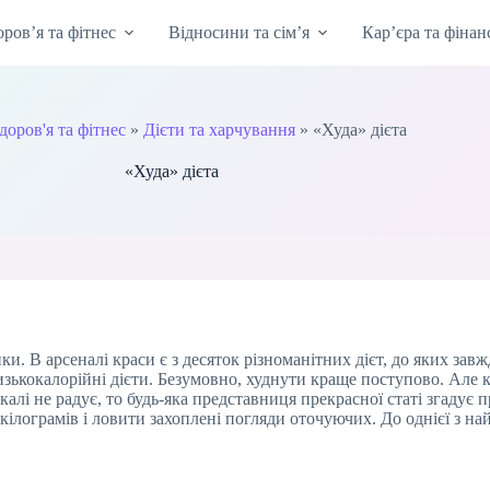
оров’я та фітнес
Відносини та сім’я
Кар’єра та фінан
доров'я та фітнес
»
Дієти та харчування
»
«Худа» дієта
«Худа» дієта
и. В арсеналі краси є з десяток різноманітних дієт, до яких зав
зькокалорійні дієти. Безумовно, худнути краще поступово. Але 
калі не радує, то будь-яка представниця прекрасної статі згадує 
кілограмів і ловити захоплені погляди оточуючих. До однієї з н