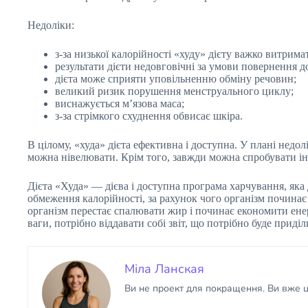
Недоліки:
з-за низької калорійності «худу» дієту важко витрима
результати дієти недовговічні за умови повернення 
дієта може сприяти уповільненню обміну речовин;
великий ризик порушення менструального циклу;
виснажується м’язова маса;
з-за стрімкого схуднення обвисає шкіра.
В цілому, «худа» дієта ефективна і доступна. У плані недо
можна нівелювати. Крім того, завжди можна спробувати інші
Дієта «Худа» — дієва і доступна програма харчування, яка
обмеження калорійності, за рахунок чого організм починає
організм перестає спалювати жир і починає економити ене
ваги, потрібно віддавати собі звіт, що потрібно буде приділ
Міла Ланская
Ви не проект для покращення. Ви вже ці