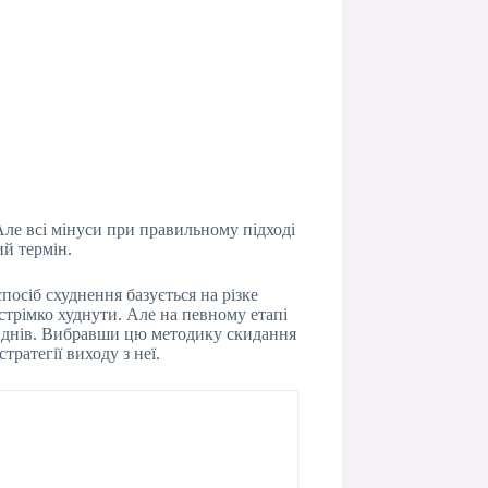
 Але всі мінуси при правильному підході
ий термін.
осіб схуднення базується на різке
стрімко худнути. Але на певному етапі
20 днів. Вибравши цю методику скидання
тратегії виходу з неї.