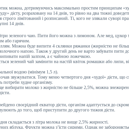
вотик можна, дотримуючись максимально простим принципам «худо
ду» дієту, розраховану на 14 днів, то рівно на два тижні доведе
строго лімітований і розписаний. Ті, кого не злякали суворі пра
пні 14 днів.
три зеленого чаю. Пити його можна з лимоном. Але мед, цукор т
им або гарячим.
іллям. Можна буде випити 4 склянки ряжанки (жирністю не більше
олочного напою. Також у другий день не варто забувати пити до
ипивати напій залпом, а є чайною ложечкою.
ься зелений чай замінити на настій квіток ромашки або липи, ві
альної водою (мінімум 1,5 л).
очав звужуватися. Тому меню четвертого дня «худої» дієти, що с
ь потреби худне організму.
ще вибирати молоко з жирністю не більше 2,5%, можна знежирен
ієти.
рейдено своєрідний екватор дієти, організм адаптується до скром
имулюють до того, щоб приступити до другого тижня дієти.
ня складається з літра молока не вище 2,5% жирності.
лених яблука. Фрукти можна з’їсти сирими. Однак не забороняєть