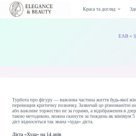
Перейти
до
Краса та догляд
Зд
вмісту
EAB
»
З
Турбота про фігуру — важлива частина життя будь-якої жінк
перевищив критичну позначку. Зазвичай це різноманітні ни
або важливе торжество не за горами, а відображення в дзер
такою методикою, можна скинути за тиждень як мінімум 5 
дієт відноситься так звана «худа» дієта.
Дієта «Худа» на 14 днів