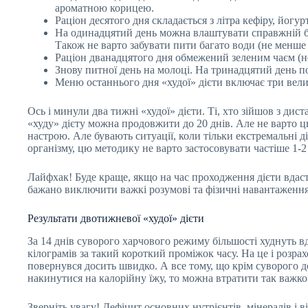
ароматною корицею.
Раціон десятого дня складається з літра кефіру, йо
На одинадцятий день можна влаштувати справжній бенк
Також не варто забувати пити багато води (не менше 1
Раціон дванадцятого дня обмежений зеленим чаєм (не 
Знову питної день на молоці. На тринадцятий день по
Меню останнього дня «худої» дієти включає три вели
Ось і минули два тижні «худої» дієти. Ті, хто зійшов з ди
«худу» дієту можна продовжити до 20 днів. Але не варто цьо
настрою. Але бувають ситуації, коли тільки екстремальні д
організму, цю методику не варто застосовувати частіше 1-2 
Лайфхак! Буде краще, якщо на час проходження дієти вдасть
бажано виключити важкі розумові та фізичні навантаження,
Результати двотижневої «худої» дієти
За 14 днів суворого харчового режиму більшості худнуть вдає
кілограмів за такий короткий проміжок часу. На це і розрах
повернувся досить швидко. А все тому, що крім суворого д
накинутися на калорійну їжу, то можна втратити так важко 
Зверніть увагу! Дефіцит основних нутрієнтів, мінералів і в