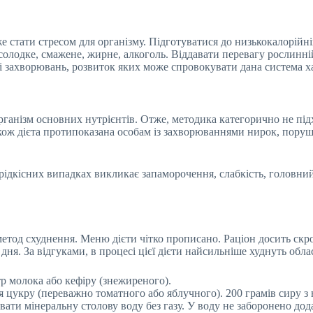
 стати стресом для організму. Підготуватися до низькокалорійні
олодке, смажене, жирне, алкоголь. Віддавати перевагу рослинній
ті захворювань, розвиток яких може спровокувати дана система х
рганізм основних нутрієнтів. Отже, методика категорично не підх
акож дієта протипоказана особам із захворюваннями нирок, пору
в рідкісних випадках викликає запаморочення, слабкість, головний 
-метод схуднення. Меню дієти чітко прописано. Раціон досить с
 дня. За відгуками, в процесі цієї дієти найсильніше худнуть обла
р молока або кефіру (знежиреного).
я цукру (переважно томатного або яблучного). 200 грамів сиру 
вати мінеральну столову воду без газу. У воду не заборонено до