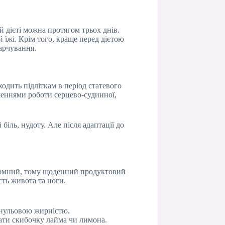
й дієті можна протягом трьох днів.
 їжі. Крім того, краще перед дієтою
арчування.
одить підліткам в період статевого
шеннями роботи серцево-судинної,
біль, нудоту. Але після адаптації до
кромний, тому щоденний продуктовий
сть живота та ноги.
з нульовою жирністю.
дати скибочку лайма чи лимона.