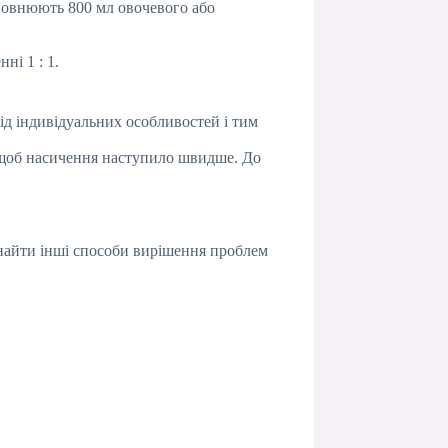
оповнюють 800 мл овочевого або
ні 1 : 1.
від індивідуальних особливостей і тим
у, щоб насичення наступило швидше. До
 знайти інші способи вирішення проблем