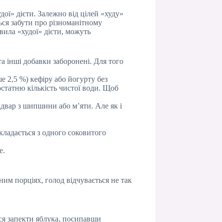
ї» дієти. Залежно від цілей «худу»
ться забути про різноманітному
вила «худої» дієти, можуть
а інші добавки заборонені. Для того
 2,5 %) кефіру або йогурту без
статню кількість чистої води. Щоб
двар з шипшини або м’яти. Але як і
кладається з одного соковитого
е.
ним порціях, голод відчувається не так
ся запекти яблука, посипавши