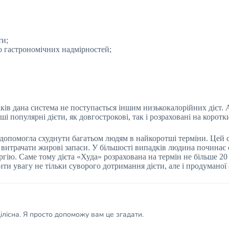
ти;
до гастрономічних надмірностей;
ліків дана система не поступається іншим низькокалорійних дієт.
 популярні дієти, як довгострокові, так і розраховані на коротк
 допомогла схуднути багатьом людям в найкоротші терміни. Цей сп
 витрачати жирові запаси. У більшості випадків людина починає 
ргію. Саме тому дієта «Худа» розрахована на термін не більше 
ити увагу не тільки суворого дотримання дієти, але і продуманої с
лісна. Я просто допоможу вам це згадати.