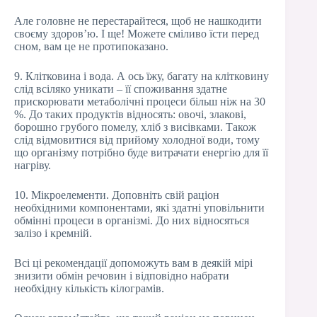
Але головне не перестарайтеся, щоб не нашкодити
своєму здоров’ю. І ще! Можете сміливо їсти перед
сном, вам це не протипоказано.
9. Клітковина і вода. А ось їжу, багату на клітковину
слід всіляко уникати – її споживання здатне
прискорювати метаболічні процеси більш ніж на 30
%. До таких продуктів відносять: овочі, злакові,
борошно грубого помелу, хліб з висівками. Також
слід відмовитися від прийому холодної води, тому
що організму потрібно буде витрачати енергію для її
нагріву.
10. Мікроелементи. Доповніть свій раціон
необхідними компонентами, які здатні уповільнити
обмінні процеси в організмі. До них відносяться
залізо і кремній.
Всі ці рекомендації допоможуть вам в деякій мірі
знизити обмін речовин і відповідно набрати
необхідну кількість кілограмів.