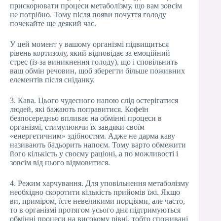
прискорювати процеси метаболізму, що вам зовсім
не потрібно. Тому після появи почуття голоду
почекайте ще деякий час.
У цей момент у вашому організмі підвищиться
рівень кортизолу, який відповідає за емоційний
стрес (із-за виникнення голоду), що і сповільнить
ваш обмін речовин, щоб зберегти більше поживних
елементів після сніданку.
3. Кава. Цього чудесного напою слід остерігатися
людей, які бажають поправитися. Кофеїн
безпосередньо впливає на обмінні процеси в
організмі, стимулюючи їх завдяки своїм
«енергетичним» здібностям. Адже не дарма каву
називають бадьорить напоєм. Тому варто обмежити
його кількість у своєму раціоні, а по можливості і
зовсім від нього відмовитися.
4. Режим харчування. Для уповільнення метаболізму
необхідно скоротити кількість прийомів їжі. Якщо
ви, приміром, їсте невеликими порціями, але часто,
то в організмі протягом усього дня підтримуються
обмінні процеси на високому рівні, тобто споживані