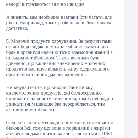
калорії витрачаються значно швидше.
А значить, вам необхідно навпаки їсти багато, але
рідко. Наприклад, трьох разів на день буде цілком
достатньо.
5. Молочні продукти харчування. За результатами
останніх досліджень можна сміливо сказати, що
брак в організмі кальцію тісно взаємопов’язаний з
низьким метаболізмом. Також вченими було
доведено, що вживання знежирених молочних
продуктів зменшує кількість жиру одержуваного
організмом з інших джерел живлення.
Не забувайте і те, що використання в їжу
кисломолочних продуктів, які безпосередньо
впливають на роботу кишечника, також необхідно
уникати (чим швидше їжа переробляється, тим
активніше метаболізм).
6. Білки і спеції. Необхідно обмежити споживання
білкової їжі, тому що вона в порівнянні з жирами
або вуглеводами значно важче засвоюється в ШКТ