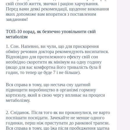
свій спосіб життя, звички і раціон харчування.
Перед вами деякі рекомендації, щоденне виконання
яких допоможе вам впоратися з поставленим
завданням!
ТОП-10 порад, як безпечно уповільнити свій
метаболізм
1. Сон. Напевно, ви чули, що для прискорення
обміну речовин доктора рекомендують висипатися.
Відповідно для протилежного ефекту свій сон
необхідно скоротити як мінімум на одну годину
(якщо для вас комфортна його тривалість була 8
годин, то тепер це буде 7 і не більше).
Вся справа в тому, що нестача сну здатний
підвищити виробництво в організмі гормону
кортизолу, який в свою чергу впливає на процеси
метаболізму.
2. Сніданок. Після того як ви прокинулися, не варто
поспішати поснідати. Зачекайте не менше одного
годинки, перш ніж приступати до ранкової трапези.
Вся справа в тому, що їжа після пробудження здатна