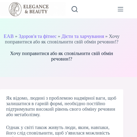
Перейти
до
вмісту
EAB
»
Здоров'я та фітнес
»
Дієти та харчування
»
Хочу
поправитися або як сповільнити свій обмін речовин!?
Хочу поправитися або як сповільнити свій обмін
речовин!?
Як відомо, людині з проблемою надмірної ваги, щоб
залишатися в гарній формі, необхідно постійно
підтримувати високий рівень свого обміну речовин
або метаболізму.
Однак у світі також живуть люди, яким, навпаки,
його слід сповільнити, щоб з’явилася можливість