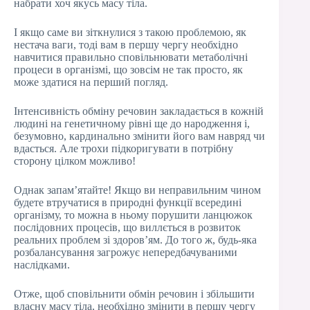
набрати хоч якусь масу тіла.
І якщо саме ви зіткнулися з такою проблемою, як
нестача ваги, тоді вам в першу чергу необхідно
навчитися правильно сповільнювати метаболічні
процеси в організмі, що зовсім не так просто, як
може здатися на перший погляд.
Інтенсивність обміну речовин закладається в кожній
людині на генетичному рівні ще до народження і,
безумовно, кардинально змінити його вам навряд чи
вдасться. Але трохи підкоригувати в потрібну
сторону цілком можливо!
Однак запам’ятайте! Якщо ви неправильним чином
будете втручатися в природні функції всередині
організму, то можна в ньому порушити ланцюжок
послідовних процесів, що виллється в розвиток
реальних проблем зі здоров’ям. До того ж, будь-яка
розбалансування загрожує непередбачуваними
наслідками.
Отже, щоб сповільнити обмін речовин і збільшити
власну масу тіла, необхідно змінити в першу чергу