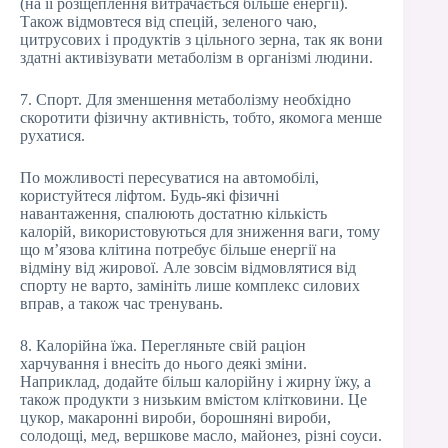
(на її розщеплення витрачається більше енергії).
Також відмовтеся від спецій, зеленого чаю,
цитрусових і продуктів з цільного зерна, так як вони
здатні активізувати метаболізм в організмі людини.
7. Спорт. Для зменшення метаболізму необхідно
скоротити фізичну активність, тобто, якомога менше
рухатися.
По можливості пересуватися на автомобілі,
користуйтеся ліфтом. Будь-які фізичні
навантаження, спалюють достатню кількість
калорій, використовуються для зниження ваги, тому
що м’язова клітина потребує більше енергії на
відміну від жирової. Але зовсім відмовлятися від
спорту не варто, замініть лише комплекс силових
вправ, а також час тренувань.
8. Калорійна їжа. Перегляньте свій раціон
харчування і внесіть до нього деякі зміни.
Наприклад, додайте більш калорійну і жирну їжу, а
також продукти з низьким вмістом клітковини. Це
цукор, макаронні вироби, борошняні вироби,
солодощі, мед, вершкове масло, майонез, різні соуси.