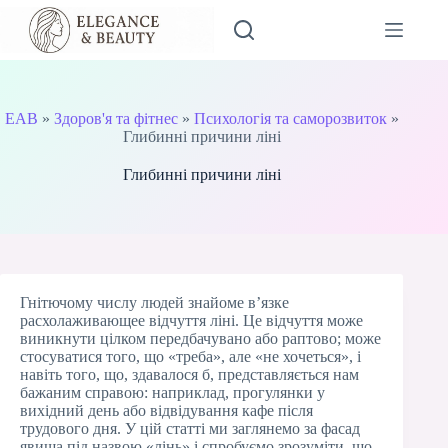
Перейти
до
вмісту
EAB
»
Здоров'я та фітнес
»
Психологія та саморозвиток
»
Глибинні причини ліні
Глибинні причини ліні
Гнітючому числу людей знайоме в’язке
расхолаживающее відчуття ліні. Це відчуття може
виникнути цілком передбачувано або раптово; може
стосуватися того, що «треба», але «не хочеться», і
навіть того, що, здавалося б, представляється нам
бажаним справою: наприклад, прогулянки у
вихідний день або відвідування кафе після
трудового дня. У цій статті ми заглянемо за фасад
явища під назвою «лінь» і спробуємо зрозуміти, що