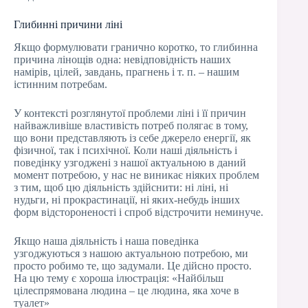
Глибинні причини ліні
Якщо формулювати гранично коротко, то глибинна
причина лінощів одна: невідповідність наших
намірів, цілей, завдань, прагнень і т. п. – нашим
істинним потребам.
У контексті розглянутої проблеми ліні і її причин
найважливіше властивість потреб полягає в тому,
що вони представляють із себе джерело енергії, як
фізичної, так і психічної. Коли наші діяльність і
поведінку узгоджені з нашої актуальною в даний
момент потребою, у нас не виникає ніяких проблем
з тим, щоб цю діяльність здійснити: ні ліні, ні
нудьги, ні прокрастинації, ні яких-небудь інших
форм відстороненості і спроб відстрочити неминуче.
Якщо наша діяльність і наша поведінка
узгоджуються з нашою актуальною потребою, ми
просто робимо те, що задумали. Це дійсно просто.
На цю тему є хороша ілюстрація: «Найбільш
цілеспрямована людина – це людина, яка хоче в
туалет»