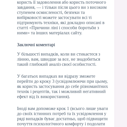
користь її задоволення або користь поточного
завдання, — і тільки після цього ви з високим
ступенем осмисленості, безпеки та
вибірковості можете застосувати всі ті
підтримують техніки, які докладно описані в
статті «Причини ліні і способи боротьби з
ними» та інших матеріалах сайту.
Заключні коментарі
У більшості випадків, коли ви стикаєтеся з
лінню, вам, швидше за все, не знадобиться
такий глибокий аналіз своєї особистості.
У багатьох випадках ви відразу зможете
перейти до кроку 3 (усвідомлюючи при цьому,
як користь застосування до себе різноманітних
технік і рецептів, так і можливий негативний
ефект від їх використання).
Іноді вам допоможе крок 1 (всього лише уваги
до своїх істинних потреб та їх усвідомлення у
ряді випадків буває достатньо, щоб підвищити
почуття психологічного комфорту і подолати