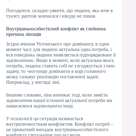
Погодьтеся, складно уявити, що людина, яка хоче в
туалет, раптом заленился і нікуди не пішов.
Внутрішньоособистісний конфлікт як глибинна
причина лінощів
Згідно вчення Ухтомського про домінанту, в один
момент часу для людини актуальна одна потреба, і
вся поведінка людини виявляється підпорядковане її
задоволенню. Якщо в момент, коли актуальна якась
потреба, людина ставить собі не узгоджується з нею
задачу, то «вогнище домінанти в корі головного
мозку гальмує реалізацію поставленої задачі.
Наприклад, у вигляді ліні.
Іншими словами, лінь виникає тоді, коли замість
задоволення нашої істинної актуальної потреби ми
намагаємося задовольнити іншу.
У психології ця ситуація називається
внутриличностным конфліктом. Конфлікт потреб –
це приватний випадок внутрішньоособистісного
конфлікту (детальніше про всі види