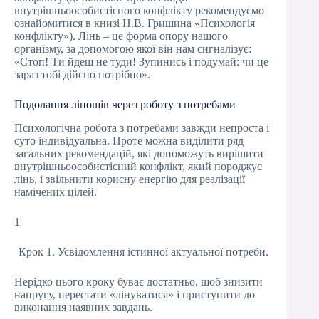
внутрішньоособистісного конфлікту рекомендуємо
ознайомитися в книзі Н.В. Гришина «Психологія
конфлікту»). Лінь – це форма опору нашого
організму, за допомогою якої він нам сигналізує:
«Стоп! Ти йдеш не туди! Зупинись і подумай: чи це
зараз тобі дійсно потрібно».
Подолання лінощів через роботу з потребами
Психологічна робота з потребами завжди непроста і
суто індивідуальна. Проте можна виділити ряд
загальних рекомендацій, які допоможуть вирішити
внутрішньоособистісний конфлікт, який породжує
лінь, і звільнити корисну енергію для реалізації
намічених цілей.
1
Крок 1. Усвідомлення істинної актуальної потреби.
Нерідко цього кроку буває достатньо, щоб знизити
напругу, перестати «лінуватися» і приступити до
виконання наявних завдань.