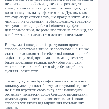
перераховані проблеми, адже якщо розглядати
кожну з описаних явищ окремо, то очевидно, що
вони знижують нашу ефективність. Думаю, мало
хто буде сперечатися з тим, що краще в житті мати
чіткі цілі, не страждати перфекціонізмом, грамотно
чергувати періоди роботи і відпочинку, бути
цілеспрямованим, не розмінюватися на дрібниці, але
в той же час не намагатися осягнути неосяжне.
В результаті поверхневої трактування причин ліні,
способи боротьби з лінню, запропоновані в тій же
статті, представляють із себе деякі приватні спроби
задіяти силу волі, прийоми тайм-менеджменту,
бихевиоральные техніки, щоб «обдурити свій
мозок» і все-таки добитися від себе потрібного
зусилля і результату.
Такий підхід може бути ефективним в окремому
випадку, але при постійному застосуванні здатний
не тільки втратити свою силу, але і нашкодити
організму, призвести до ще більшого виснаження,
демотивированности і появи все нових і нових
способів ухилятися від вирішення поставлених
завдань.