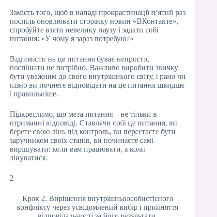
Замість того, щоб в нападі прокрастинації п’ятий раз
поспіль оновлювати сторінку новин «ВКонтакте»,
спробуйте взяти невелику паузу і задати собі
питання: «У чому я зараз потребую?»
Відповісти на це питання буває непросто,
поспішати не потрібно. Важливо виробити звичку
бути уважним до свого внутрішнього світу, і рано чи
пізно ви почнете відповідати на це питання швидше
і правильніше.
Підкреслимо, що мета питання – не тільки в
отриманні відповіді. Ставлячи собі це питання, ви
берете свою лінь під контроль, ви перестаєте бути
заручником своїх станів, ви починаєте самі
вирішувати: коли вам працювати, а коли –
лінуватися.
2
Крок 2. Вирішення внутрішньоособистісного
конфлікту через усвідомлений вибір і прийняття
відповідальності за його результати.