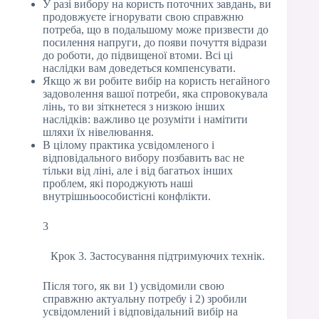
У разі вибору на користь поточних завдань, ви
продовжуєте ігнорувати свою справжню
потреба, що в подальшому може призвести до
посилення напруги, до появи почуття відрази
до роботи, до підвищеної втоми. Всі ці
наслідки вам доведеться компенсувати.
Якщо ж ви робите вибір на користь негайного
задоволення вашої потреби, яка спровокувала
лінь, то ви зіткнетеся з низкою інших
наслідків: важливо це розуміти і намітити
шляхи їх нівелювання.
В цілому практика усвідомленого і
відповідального вибору позбавить вас не
тільки від ліні, але і від багатьох інших
проблем, які породжують наші
внутрішньоособистісні конфлікти.
3
Крок 3. Застосування підтримуючих технік.
Після того, як ви 1) усвідомили свою
справжню актуальну потребу і 2) зробили
усвідомлений і відповідальний вибір на