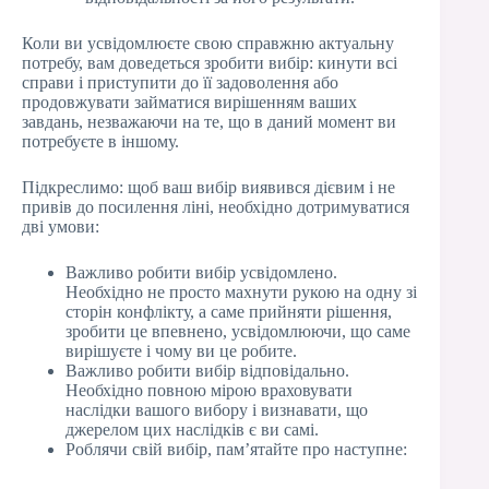
Коли ви усвідомлюєте свою справжню актуальну
потребу, вам доведеться зробити вибір: кинути всі
справи і приступити до її задоволення або
продовжувати займатися вирішенням ваших
завдань, незважаючи на те, що в даний момент ви
потребуєте в іншому.
Підкреслимо: щоб ваш вибір виявився дієвим і не
привів до посилення ліні, необхідно дотримуватися
дві умови:
Важливо робити вибір усвідомлено.
Необхідно не просто махнути рукою на одну зі
сторін конфлікту, а саме прийняти рішення,
зробити це впевнено, усвідомлюючи, що саме
вирішуєте і чому ви це робите.
Важливо робити вибір відповідально.
Необхідно повною мірою враховувати
наслідки вашого вибору і визнавати, що
джерелом цих наслідків є ви самі.
Роблячи свій вибір, пам’ятайте про наступне: