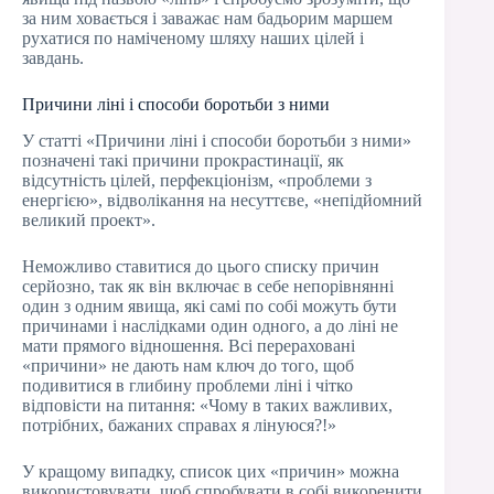
за ним ховається і заважає нам бадьорим маршем
рухатися по наміченому шляху наших цілей і
завдань.
Причини ліні і способи боротьби з ними
У статті «Причини ліні і способи боротьби з ними»
позначені такі причини прокрастинації, як
відсутність цілей, перфекціонізм, «проблеми з
енергією», відволікання на несуттєве, «непідйомний
великий проект».
Неможливо ставитися до цього списку причин
серйозно, так як він включає в себе непорівнянні
один з одним явища, які самі по собі можуть бути
причинами і наслідками один одного, а до ліні не
мати прямого відношення. Всі перераховані
«причини» не дають нам ключ до того, щоб
подивитися в глибину проблеми ліні і чітко
відповісти на питання: «Чому в таких важливих,
потрібних, бажаних справах я лінуюся?!»
У кращому випадку, список цих «причин» можна
використовувати, щоб спробувати в собі викоренити