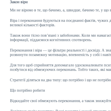
Закон віри
Ми не віримо в те, що бачимо, а, швидше, бачимо те, у що 
Віра і переконання будуються на поєднанні фактів, чужих 
великої кількості факторів.
Також вони тісно пов’язані з забобонами. Коли ми намагає
інформації, піддаємося когнітивних спотворень.
Переконання і віра — це фільтри реальності і досвіду. А 
розвинути позамежну мотивацію, впевненість у собі і наві
Для того щоб сприйняття допомагало удосконалювати психі
позбутися від обмежуючих переконань. Тобто таких, які м
Стратегії діляться на два типу: що потрібно і що не потріб
Що потрібно робити
Відкидайте свої обмежують переконання, а також знижуйте