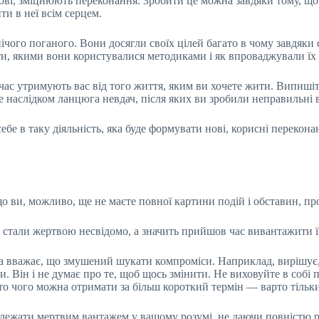
 нові, зміцнюють переконання. Зробити це можна завдяки тому, що
и в неї всім серцем.
ого поганого. Вони досягли своїх цілей багато в чому завдяки 
ти, якими вони користувалися методиками і як впроваджували їх
ас утримують вас від того життя, яким ви хочете жити. Випишіть
е наслідком ланцюга невдач, після яких ви зробили неправильні 
ебе в таку діяльність, яка буде формувати нові, корисні перекона
 ви, можливо, ще не маєте повної картини подій і обставин, про
тали жертвою несвідомо, а значить прийшов час вивантажити їх 
ина вважає, що змушений шукати компроміси. Наприклад, вирішу
. Він і не думає про те, щоб щось змінити. Не виховуйте в собі 
то чого можна отримати за більш короткий термін — варто тільк
ь лежати мертвим вантажем у вашому розумі, не даючи повністю 