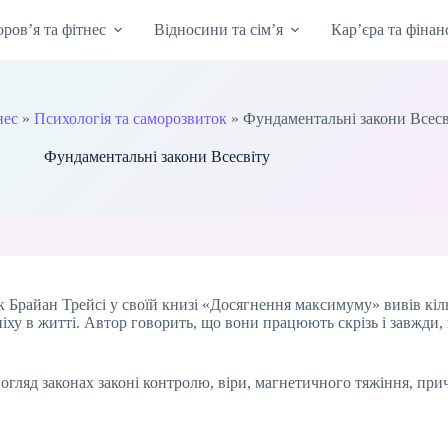
оров’я та фітнес
Відносини та сім’я
Кар’єра та фінан
нес
»
Психологія та саморозвиток
»
Фундаментальні закони Всесв
Фундаментальні закони Всесвіту
Брайан Трейсі у своїй книзі «Досягнення максимуму» вивів кіль
піху в житті. Автор говорить, що вони працюють скрізь і завжди,
гляд законах законі контролю, віри, магнетичного тяжіння, прич