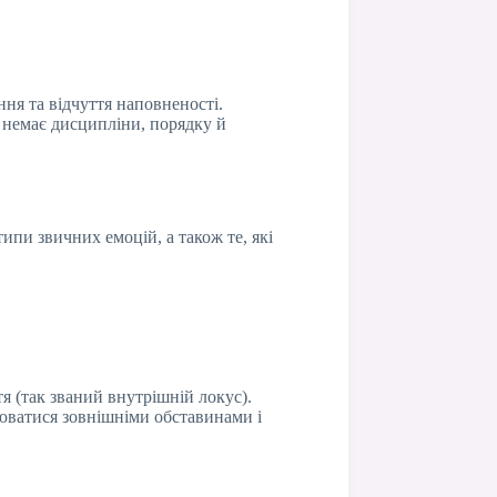
ня та відчуття наповненості.
у немає дисципліни, порядку й
ипи звичних емоцій, а також те, які
я (так званий внутрішній локус).
люватися зовнішніми обставинами і