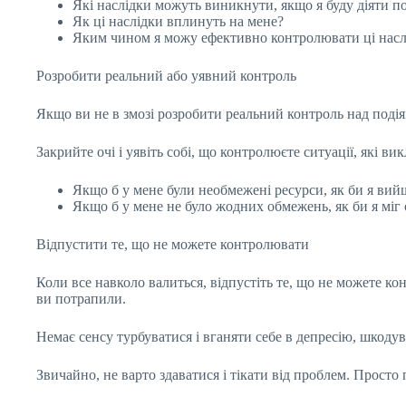
Які наслідки можуть виникнути, якщо я буду діяти 
Як ці наслідки вплинуть на мене?
Яким чином я можу ефективно контролювати ці насл
Розробити реальний або уявний контроль
Якщо ви не в змозі розробити реальний контроль над подія
Закрийте очі і уявіть собі, що контролюєте ситуації, які 
Якщо б у мене були необмежені ресурси, як би я вий
Якщо б у мене не було жодних обмежень, як би я міг
Відпустити те, що не можете контролювати
Коли все навколо валиться, відпустіть те, що не можете ко
ви потрапили.
Немає сенсу турбуватися і вганяти себе в депресію, шкодув
Звичайно, не варто здаватися і тікати від проблем. Просто