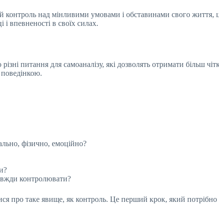
й контроль над мінливими умовами і обставинами свого життя,
 і впевненості в своїх силах.
 різні питання для самоаналізу, які дозволять отримати більш чі
 поведінкою.
ально, фізично, емоційно?
и?
завжди контролювати?
ся про таке явище, як контроль. Це перший крок, який потрібно 