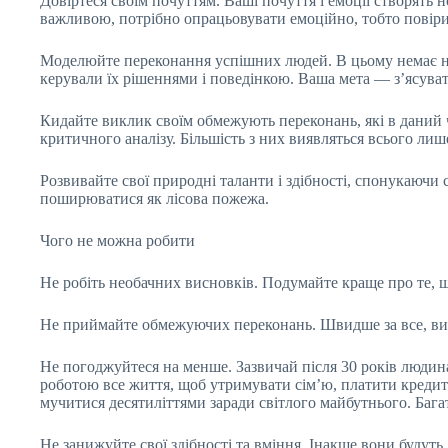
Довіртеся своїм почуттям. Ваші почуття і емоції створять
важливою, потрібно опрацьовувати емоційно, тобто повірит
Моделюйте переконання успішних людей. В цьому немає ніч
керували їх рішеннями і поведінкою. Ваша мета — з’ясува
Кидайте виклик своїм обмежують переконань, які в даний ч
критичного аналізу. Більшість з них виявляться всього лиш
Розвивайте свої природні таланти і здібності, спонукаючи с
поширюватися як лісова пожежа.
Чого не можна робити
Не робіть необачних висновків. Подумайте краще про те, що
Не приймайте обмежуючих переконань. Швидше за все, ви с
Не погоджуйтеся на менше. Зазвичай після 30 років люд
роботою все життя, щоб утримувати сім’ю, платити кредити
мучитися десятиліттями заради світлого майбутнього. Бага
Не занижуйте свої здібності та вміння. Інакше вони будут