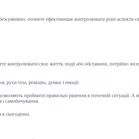
, безсумнівно, почнете ефективніше контролювати різні аспекти с
ете контролювати своє життя, події або обставини, потрібно зос
 рухи тіла, реакцію, думки і емоції.
і дозволяють приймати правильні рішення в поточній ситуації. 
я і самобичування.
 в сьогоденні.