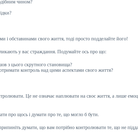
подібним чином?
ідки?
ми і обставинами свого життя, тоді просто подделайте його!
викликають у вас страждання. Подумайте ось про що:
шов з цього скрутного становища?
 отримати контроль над цими аспектами свого життя?
нтролювати. Це не означає наплювати на своє життя, а лише емоці
ати про щось і думати про те, що могло б бути.
 припиніть думати, що вам потрібно контролювати те, що не підда