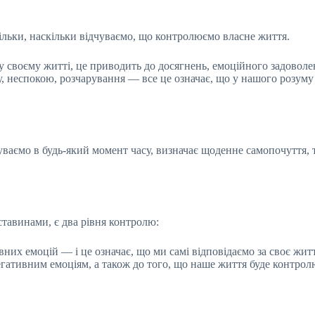
ільки, наскільки відчуваємо, що контролюємо власне життя.
 своєму житті, це приводить до досягнень, емоційного задоволен
су, неспокою, розчарування — все це означає, що у нашого розум
ваємо в будь-який момент часу, визначає щоденне самопочуття, т
тавинами, є два рівня контролю:
их емоцій — і це означає, що ми самі відповідаємо за своє житт
гативним емоціям, а також до того, що наше життя буде контро