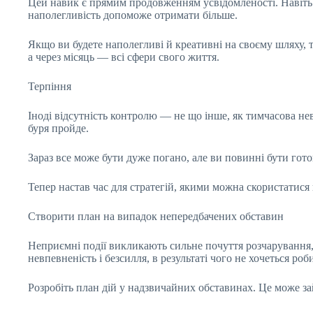
Цей навик є прямим продовженням усвідомленості. Навіть
наполегливість допоможе отримати більше.
Якщо ви будете наполегливі й креативні на своєму шляху, то
а через місяць — всі сфери свого життя.
Терпіння
Іноді відсутність контролю — не що інше, як тимчасова нев
буря пройде.
Зараз все може бути дуже погано, але ви повинні бути гот
Тепер настав час для стратегій, якими можна скористатися 
Створити план на випадок непередбачених обставин
Неприємні події викликають сильне почуття розчарування,
невпевненість і безсилля, в результаті чого не хочеться роб
Розробіть план дій у надзвичайних обставинах. Це може за