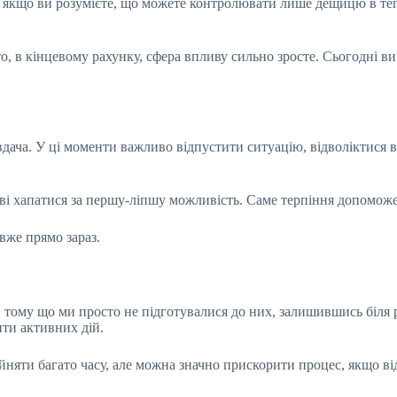
 якщо ви розумієте, що можете контролювати лише дещицю в те
, в кінцевому рахунку, сфера впливу сильно зросте. Сьогодні ви к
дача. У ці моменти важливо відпустити ситуацію, відволіктися ві
ові хапатися за першу-ліпшу можливість. Саме терпіння допоможе
вже прямо зараз.
 тому що ми просто не підготувалися до них, залишившись біля 
ити активних дій.
йняти багато часу, але можна значно прискорити процес, якщо ві