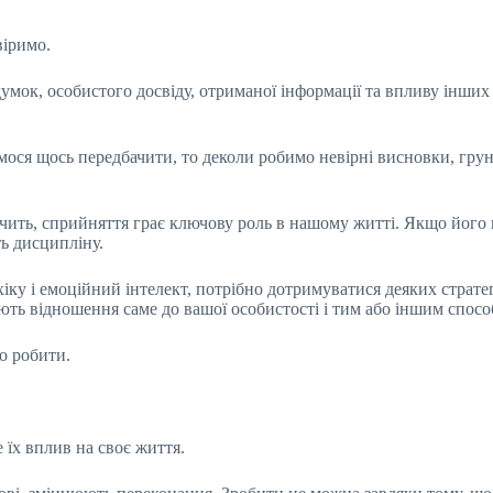
віримо.
думок, особистого досвіду, отриманої інформації та впливу інших
мося щось передбачити, то деколи робимо невірні висновки, гру
значить, сприйняття грає ключову роль в нашому житті. Якщо йог
ть дисципліну.
ку і емоційний інтелект, потрібно дотримуватися деяких страте
ають відношення саме до вашої особистості і тим або іншим спос
но робити.
 їх вплив на своє життя.