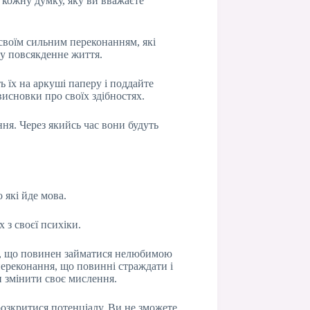
 кожну думку, яку ви вважаєте
своїм сильним переконанням, які
 у повсякденне життя.
 їх на аркуші паперу і поддайте
висновки про своїх здібностях.
ння. Через якийсь час вони будуть
 які йде мова.
з своєї психіки.
є, що повинен займатися нелюбимою
переконання, що повинні страждати і
и змінити своє мислення.
розкритися потенціалу. Ви не зможете