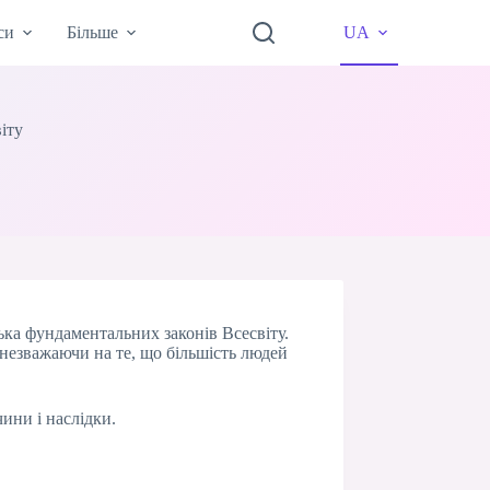
си
Більше
UA
іту
ка фундаментальних законів Всесвіту.
 незважаючи на те, що більшість людей
ини і наслідки.