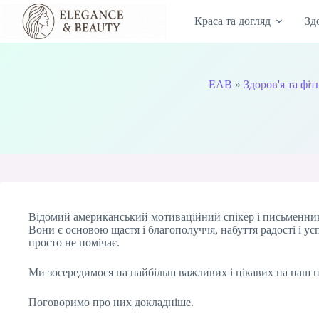
Перейти
до
Краса та догляд
Зд
вмісту
EAB
»
Здоров'я та фіт
Відомий американський мотиваційний спікер і письменник 
Вони є основою щастя і благополуччя, набуття радості і ус
просто не помічає.
Ми зосередимося на найбільш важливих і цікавих на наш по
Поговоримо про них докладніше.