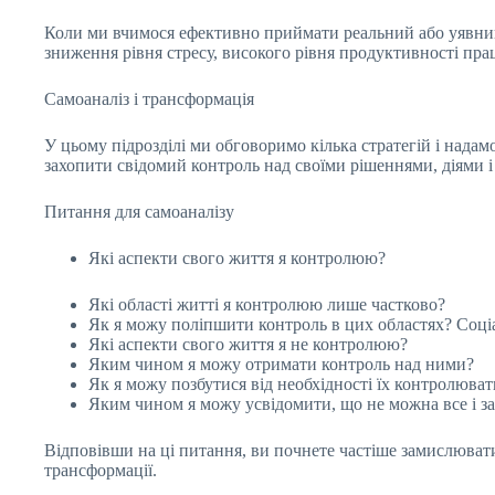
Коли ми вчимося ефективно приймати реальний або уявни
зниження рівня стресу, високого рівня продуктивності праці
Самоаналіз і трансформація
У цьому підрозділі ми обговоримо кілька стратегій і надамо
захопити свідомий контроль над своїми рішеннями, діями і
Питання для самоаналізу
Які аспекти свого життя я контролюю?
Які області житті я контролюю лише частково?
Як я можу поліпшити контроль в цих областях? Соці
Які аспекти свого життя я не контролюю?
Яким чином я можу отримати контроль над ними?
Як я можу позбутися від необхідності їх контролюват
Яким чином я можу усвідомити, що не можна все і 
Відповівши на ці питання, ви почнете частіше замислювати
трансформації.