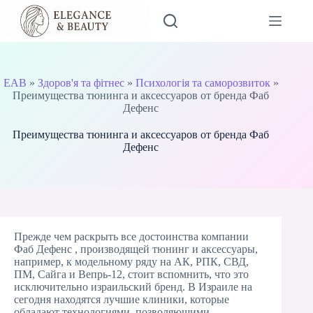
Перейти
до
вмісту
EAB
»
Здоров'я та фітнес
»
Психологія та саморозвиток
»
Преимущества тюнинга и аксессуаров от бренда Фаб
Дефенс
Преимущества тюнинга и аксессуаров от бренда Фаб
Дефенс
Прежде чем раскрыть все достоинства компании
Фаб Дефенс , производящей тюнинг и аксессуары,
например, к модельному ряду на АК, РПК, СВД,
ПМ, Сайга и Вепрь-12, стоит вспомнить, что это
исключительно израильский бренд. В Израиле на
сегодня находятся лучшие клиники, которые
обладают технологиями, позволяющими