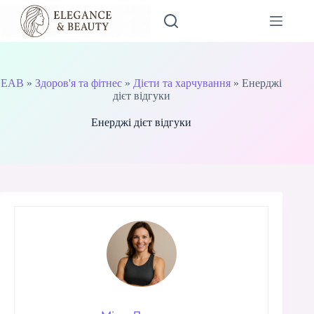
Перейти
до
вмісту
EAB
»
Здоров'я та фітнес
»
Дієти та харчування
»
Енерджі
дієт відгуки
Енерджі дієт відгуки