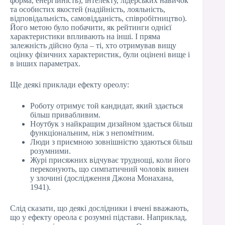
форма, енергійність), інтелекту, лідерських навичок
та особистих якостей (надійність, лояльність,
відповідальність, самовідданість, співробітництво).
Його метою було побачити, як рейтинги однієї
характеристики впливають на інші. І пряма
залежність дійсно була – ті, хто отримував вищу
оцінку фізичних характеристик, були оцінені вище і
в інших параметрах.
Ще деякі приклади ефекту ореолу:
Роботу отримує той кандидат, який здається
більш привабливим.
Ноутбук з найкращим дизайном здається більш
функціональним, ніж з непомітним.
Люди з приємною зовнішністю здаються більш
розумними.
Журі присяжних відчуває труднощі, коли його
переконують, що симпатичний чоловік винен
у злочині (дослідження Джона Монахана,
1941).
Слід сказати, що деякі дослідники і вчені вважають,
що у ефекту ореола є розумні підстави. Наприклад,