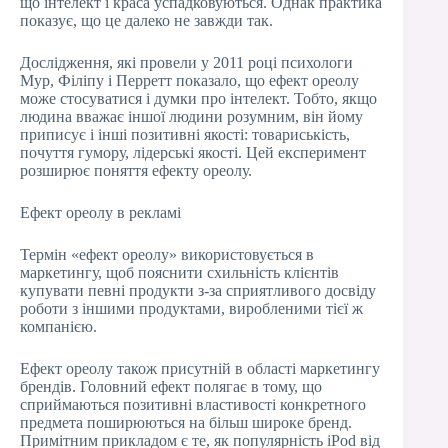
що інтелект і краса успадковуються. Однак практика
показує, що це далеко не завжди так.
Дослідження, які провели у 2011 році психологи
Мур, Філіпу і Перретт показало, що ефект ореолу
може стосуватися і думки про інтелект. Тобто, якщо
людина вважає іншої людини розумним, він йому
приписує і інші позитивні якості: товариськість,
почуття гумору, лідерські якості. Цей експеримент
розширює поняття ефекту ореолу.
Ефект ореолу в рекламі
Термін «ефект ореолу» використовується в
маркетингу, щоб пояснити схильність клієнтів
купувати певні продукти з-за сприятливого досвіду
роботи з іншими продуктами, виробленими тієї ж
компанією.
Ефект ореолу також присутній в області маркетингу
брендів. Головний ефект полягає в тому, що
сприймаються позитивні властивості конкретного
предмета поширюються на більш широке бренд.
Примітним прикладом є те, як популярність iPod від