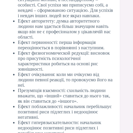
особисті. Свої успіхи ми приписуємо собі, а
невдачі – сформованою ситуацією. Для успіхів
і невдач інших людей все якраз навпаки.
Ефект авторитету: думка авторитетного
людини нам здається більш значущим навіть
якщо він не є професіоналом у цікавлячій нас
області.
Ефект первинності: перша інформація
переоцінюється в порівнянні з наступним.
Ефект физиогномической редукції: висновок
про присутність психологічної
характеристики робиться на основі рис
зовнішності.
Ефект очікування: коли ми очікуємо від
людини певної реакції, то провокуємо його на
неї.
Презумпція взаємності: схильність людини
вважати, що «інший» ставиться до нього так,
як він ставиться до «іншого».
Ефект поблажливості: начальник перебільшує
позитивні риси підлеглих і недооцінює
негативні.
Ефект гипервзыскательности: начальник
недооцінює позитивні риси підлеглих і