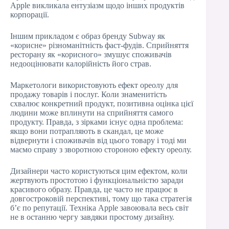
Apple викликала ентузіазм щодо інших продуктів
корпорації.
Іншим прикладом є образ бренду Subway як
«корисне» різноманітність фаст-фудів. Сприйняття
ресторану як «корисного» змушує споживачів
недооцінювати калорійність його страв.
Маркетологи використовують ефект ореолу для
продажу товарів і послуг. Коли знаменитість
схвалює конкретний продукт, позитивна оцінка цієї
людини може вплинути на сприйняття самого
продукту. Правда, з зірками існує одна проблема:
якщо вони потрапляють в скандал, це може
відвернути і споживачів від цього товару і тоді ми
маємо справу з зворотною стороною ефекту ореолу.
Дизайнери часто користуються цим ефектом, коли
жертвують простотою і функціональністю заради
красивого образу. Правда, це часто не працює в
довгостроковій перспективі, тому що така стратегія
б’є по репутації. Техніка Apple завоювала весь світ
не в останню чергу завдяки простому дизайну.