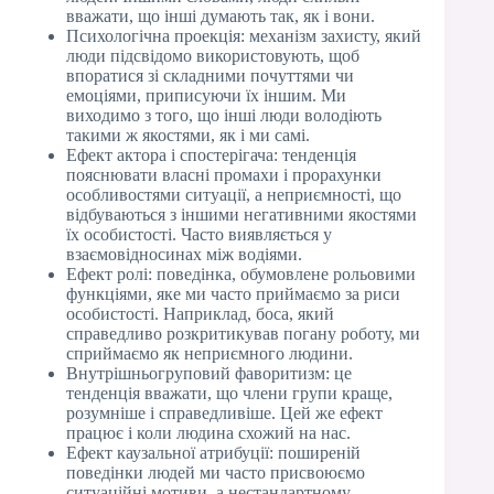
вважати, що інші думають так, як і вони.
Психологічна проекція: механізм захисту, який
люди підсвідомо використовують, щоб
впоратися зі складними почуттями чи
емоціями, приписуючи їх іншим. Ми
виходимо з того, що інші люди володіють
такими ж якостями, як і ми самі.
Ефект актора і спостерігача: тенденція
пояснювати власні промахи і прорахунки
особливостями ситуації, а неприємності, що
відбуваються з іншими негативними якостями
їх особистості. Часто виявляється у
взаємовідносинах між водіями.
Ефект ролі: поведінка, обумовлене рольовими
функціями, яке ми часто приймаємо за риси
особистості. Наприклад, боса, який
справедливо розкритикував погану роботу, ми
сприймаємо як неприємного людини.
Внутрішньогруповий фаворитизм: це
тенденція вважати, що члени групи краще,
розумніше і справедливіше. Цей же ефект
працює і коли людина схожий на нас.
Ефект каузальної атрибуції: поширеній
поведінки людей ми часто присвоюємо
ситуаційні мотиви, а нестандартному –