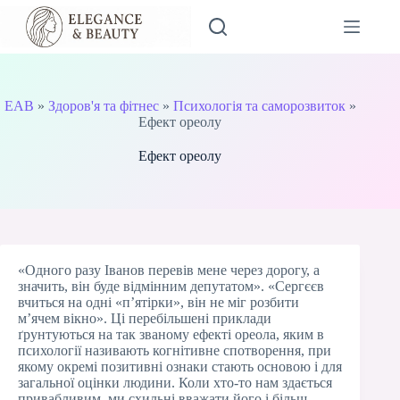
Перейти
до
вмісту
EAB
»
Здоров'я та фітнес
»
Психологія та саморозвиток
»
Ефект ореолу
Ефект ореолу
«Одного разу Іванов перевів мене через дорогу, а
значить, він буде відмінним депутатом». «Сергєєв
вчиться на одні «п’ятірки», він не міг розбити
м’ячем вікно». Ці перебільшені приклади
ґрунтуються на так званому ефекті ореола, яким в
психології називають когнітивне спотворення, при
якому окремі позитивні ознаки стають основою і для
загальної оцінки людини. Коли хто-то нам здається
привабливим, ми схильні вважати його і більш