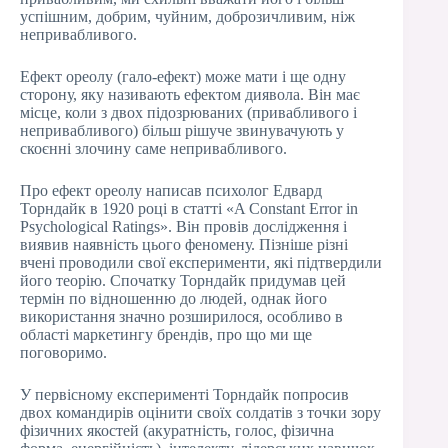
успішним, добрим, чуйним, доброзичливим, ніж
непривабливого.
Ефект ореолу (гало-ефект) може мати і ще одну
сторону, яку називають ефектом диявола. Він має
місце, коли з двох підозрюваних (привабливого і
непривабливого) більш рішуче звинувачують у
скоєнні злочину саме непривабливого.
Про ефект ореолу написав психолог Едвард
Торндайк в 1920 році в статті «A Constant Error in
Psychological Ratings». Він провів дослідження і
виявив наявність цього феномену. Пізніше різні
вчені проводили свої експерименти, які підтвердили
його теорію. Спочатку Торндайк придумав цей
термін по відношенню до людей, однак його
використання значно розширилося, особливо в
області маркетингу брендів, про що ми ще
поговоримо.
У первісному експерименті Торндайк попросив
двох командирів оцінити своїх солдатів з точки зору
фізичних якостей (акуратність, голос, фізична