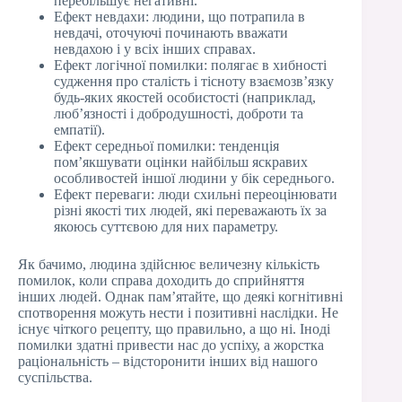
перебільшує негативні.
Ефект невдахи: людини, що потрапила в
невдачі, оточуючі починають вважати
невдахою і у всіх інших справах.
Ефект логічної помилки: полягає в хибності
судження про сталість і тісноту взаємозв’язку
будь-яких якостей особистості (наприклад,
люб’язності і добродушності, доброти та
емпатії).
Ефект середньої помилки: тенденція
пом’якшувати оцінки найбільш яскравих
особливостей іншої людини у бік середнього.
Ефект переваги: люди схильні переоцінювати
різні якості тих людей, які переважають їх за
якоюсь суттєвою для них параметру.
Як бачимо, людина здійснює величезну кількість
помилок, коли справа доходить до сприйняття
інших людей. Однак пам’ятайте, що деякі когнітивні
спотворення можуть нести і позитивні наслідки. Не
існує чіткого рецепту, що правильно, а що ні. Іноді
помилки здатні привести нас до успіху, а жорстка
раціональність – відсторонити інших від нашого
суспільства.