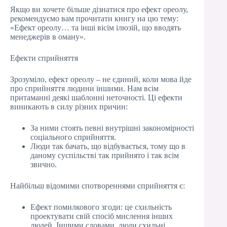
Якщо ви хочете більше дізнатися про ефект ореолу,
рекомендуємо вам прочитати книгу на цю тему:
«Ефект ореолу… та інші вісім ілюзій, що вводять
менеджерів в оману».
Ефекти сприйняття
Зрозуміло, ефект ореолу – не єдиний, коли мова йде
про сприйняття людини іншими. Нам всім
притаманні деякі шаблонні неточності. Ці ефекти
виникають в силу різних причин:
За ними стоять певні внутрішні закономірності
соціального сприйняття.
Люди так бачать, що відбувається, тому що в
даному суспільстві так прийнято і так всім
звично.
Найбільш відомими спотвореннями сприйняття є:
Ефект помилкового згоди: це схильність
проектувати свій спосіб мислення інших
людей. Іншими словами, люди схильні