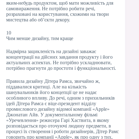
яким-небудь продуктом, щоб мати можливість для
самовираження. Не потрібно робити речі,
розраховані на користування, схожими на твори
мистецтва або об’єкти декору.
10
Чим менше дизайну, тим краще
Надмірна зацикленість на дизайні заважає
концентрації на дійсних завдання продукту і його
актуальних аспектах. Не потрібно ускладнювати,
потрібно прагнути до простоти і функціональності.
Правила дизайну Дітера Рамса, звичайно ж,
піддавалися критиці. Але на кількість
шанувальників його концепції це не надає
особливого впливу. До речі, одним з прихильників
ідей Дітера Рамса є віце-президент відділу
промислового дизайну відомої компанії «Apple»
Джонатан Айв. У документальному фільмі
«Уречевлення» режисера Гарі Хаствита, в якому
розповідається про оточуючі людину предмети, в
процесі їх створення і роботи дизайнерів, Дітер Рамс
говорить про компанії «Apple», як про одну з тих,