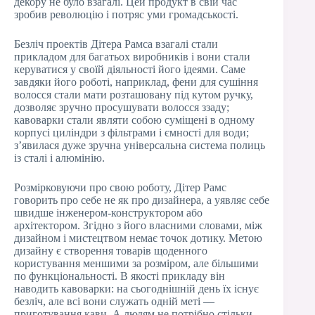
декору не було взагалі. Цей продукт в свій час
зробив революцію і потряс уми громадськості.
Безліч проектів Дітера Рамса взагалі стали
прикладом для багатьох виробників і вони стали
керуватися у своїй діяльності його ідеями. Саме
завдяки його роботі, наприклад, фени для сушіння
волосся стали мати розташовану під кутом ручку,
дозволяє зручно просушувати волосся ззаду;
кавоварки стали являти собою суміщені в одному
корпусі циліндри з фільтрами і ємності для води;
з’явилася дуже зручна універсальна система полиць
із сталі і алюмінію.
Розмірковуючи про свою роботу, Дітер Рамс
говорить про себе не як про дизайнера, а уявляє себе
швидше інженером-конструктором або
архітектором. Згідно з його власними словами, між
дизайном і мистецтвом немає точок дотику. Метою
дизайну є створення товарів щоденного
користування меншими за розміром, але більшими
по функціональності. В якості прикладу він
наводить кавоварки: на сьогоднішній день їх існує
безліч, але всі вони служать одній меті —
приготування кави. А людям не потрібно стільки