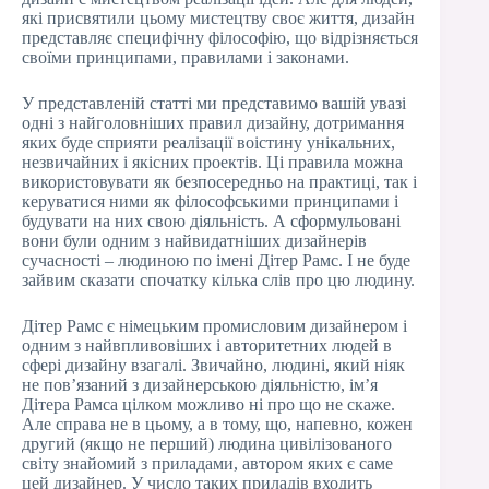
які присвятили цьому мистецтву своє життя, дизайн
представляє специфічну філософію, що відрізняється
своїми принципами, правилами і законами.
У представленій статті ми представимо вашій увазі
одні з найголовніших правил дизайну, дотримання
яких буде сприяти реалізації воістину унікальних,
незвичайних і якісних проектів. Ці правила можна
використовувати як безпосередньо на практиці, так і
керуватися ними як філософськими принципами і
будувати на них свою діяльність. А сформульовані
вони були одним з найвидатніших дизайнерів
сучасності – людиною по імені Дітер Рамс. І не буде
зайвим сказати спочатку кілька слів про цю людину.
Дітер Рамс є німецьким промисловим дизайнером і
одним з найвпливовіших і авторитетних людей в
сфері дизайну взагалі. Звичайно, людині, який ніяк
не пов’язаний з дизайнерською діяльністю, ім’я
Дітера Рамса цілком можливо ні про що не скаже.
Але справа не в цьому, а в тому, що, напевно, кожен
другий (якщо не перший) людина цивілізованого
світу знайомий з приладами, автором яких є саме
цей дизайнер. У число таких приладів входить