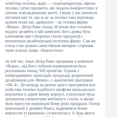
побутова техніка, аудіо — і відеоапаратура, офісна
техніка і різні предмети, які людина використовує в
своєму повсякденному житті. І якщо у вас виникло
питання про те, що ж це за техніка така відповідь
цілком може вас здивувати – це техніка фірми
«Braun». Дітер Рамс понад 30 років був головою
відділу дизайну в цій компанії: його думка була
ключовим при створенні стилю продукції і
визначення дизайнерської політики фірми. Сам же
стиль став цілком самостійним явищем і отримав
свою власну назву «браунстиль».
За той час, поки Дітер Рамс працював в компанії
«Braun», під його чуйним керівництвом було
реалізовано понад 500 проектів. Одним з
найяскравіших прикладів продукції, розробленої
дизайнером для «Braun», є нашумілий програвач
«SK-4». До виходу на ринок цього програвача вся
побутова техніка подібного профілю проводилася
виключно в дерев’яному корпусі, а візуально була
доповнена елементами меблевого стилю, в якому
були присутні відповідні йому різні прикраси. Плеєр
виконаний у дизайні Рамса, відрізнявся білим
корпусом та кришкою з плексигласу. А будь-якого