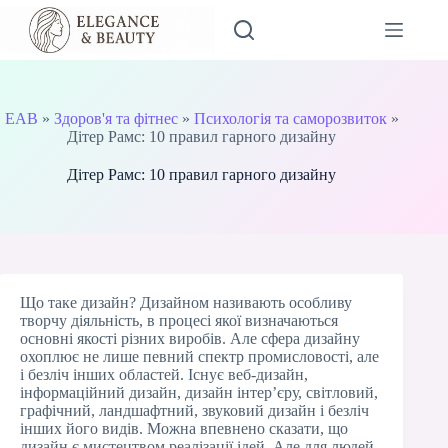
Перейти
до
вмісту
EAB
»
Здоров'я та фітнес
»
Психологія та саморозвиток
»
Дітер Рамс: 10 правил гарного дизайну
Дітер Рамс: 10 правил гарного дизайну
Що таке дизайн? Дизайном називають особливу
творчу діяльність, в процесі якої визначаються
основні якості різних виробів. Але сфера дизайну
охоплює не лише певний спектр промисловості, але
і безліч інших областей. Існує веб-дизайн,
інформаційний дизайн, дизайн інтер’єру, світловий,
графічний, ландшафтний, звуковий дизайн і безліч
інших його видів. Можна впевнено сказати, що
дизайн є мистецтвом реалізації ідей. Але для людей,