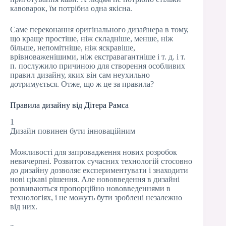
кавоварок, їм потрібна одна якісна.
Саме переконання оригінального дизайнера в тому,
що краще простіше, ніж складніше, менше, ніж
більше, непомітніше, ніж яскравіше,
врівноваженішими, ніж екстравагантніше і т. д. і т.
п. послужило причиною для створення особливих
правил дизайну, яких він сам неухильно
дотримується. Отже, що ж це за правила?
Правила дизайну від Дітера Рамса
1
Дизайн повинен бути інноваційним
Можливості для запровадження нових розробок
невичерпні. Розвиток сучасних технологій стосовно
до дизайну дозволяє експериментувати і знаходити
нові цікаві рішення. Але нововведення в дизайні
розвиваються пропорційно нововведеннями в
технологіях, і не можуть бути зроблені незалежно
від них.