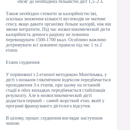
обсяг до необхідних більшістю дієт 1,5–2 л.
Також необхідно стежити за калорійністю їжі,
оскільки зниження кількості вуглеводів не матиме
сенсу, якщо давати організму більше калорій, ніж він
зможе витратити. Під час низкогликемической дієти
калорійність денного раціону не повинна
перевищувати 1500-1700 ккал. Особливо важливо
дотримувати всі зазначені правила під час 1 та 2
етапи.
Етапи схуднення
У порівнянні з 2-етапної методикою Монтіньяка, у
дієті з низьким глікемічним індексом передбачається
проходження 3-х етапів, при цьому на останній
стадії в обох випадках передбачається стабілізація
результату. Але в низкогликемической дієті
додається перший – самий жорсткий етап, який у
програмі французького дієтолога відсутня.
В цілому, процес схуднення виглядає наступним
чином: