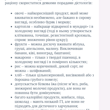
раціону скористатися деякими порадами дієтологів:
овочі – найкорисніший продукт, який може
вживатися необмежено, але бажано в сирому
вигляді, особливо буряк і моркву;
картопля – найкраще відвареної в мундирі» і в
холодному вигляді (тоді в ньому утворюється
клітковина, точніше, резистентний крохмаль,
сприяє зниженню рівня цукру);
фрукти – можна досхочу вживати яблука,
груші, апельсини, малину. Виключивши
банани, ківі, виноград, баштанні;
макарони – тільки з твердої пшениці, в
холодному вигляді і в помірних кількостях;
рис – можна коричневий, дикий сорт, не
можна – шліфований;
хліб – тільки цільнозерновий, висівковий або з
борошна грубого помелу;
допускається білкова їжа (пісне м’ясо, риба,
знежирені молочні продукти), але вона не
повинна бути домінуючою;
багато калорійні продукти, ковбаси, піца,
шоколад – мають низький ГІ, але вони не
підходять для дієтичного харчування;