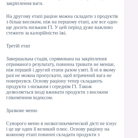
закріплення ваги.
На другому етапі раціон можна складати з продуктів
з більш високим, ніж на першому етапі, але все одно
ще досить низьким ГІ. У цей період дуже важливо
стежити за калорійністю їжі.
Третій етап
Завершальна стадія, спрямована на закріплення
отриманого результату, повинна тривати не менше,
ніж перший і другий етапи разом узяті. Її ні в якому
разі не можна пропускати, щоб втрачений вага не
повернувся. Основу раціону тепер складають
продукти з низьким і середнім ГІ. Також
дозволяється іноді вживати продукти з високим
глікемічним індексом.
Зразкове меню
Суворого меню в низкогликемической дієті не існує
і це ще один її великий плюс. Основу раціону на
кожному етапі повинні складати продукти з