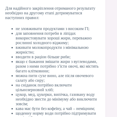
Для надійного закріплення отриманого результату
необхідно на другому етапі дотримуватися
наступних правил:
не зловживати продуктами з високим ГІ;
для заповнення потреби в ліпідах
використовувати хороші жири, переважно
рослинні холодного віджиму;
вживати молокопродукти з мінімальною
жирністю;
вводити в раціон більше риби;
якщо є бажання змішати жири з вуглеводами,
разом з ними потрібно з’їсти овочі, які містять
багато клітковини;
можна пити сухе вино, але після овочевого
салату або сиру;
на сніданок потрібно включати
цільнозерновий хліб;
цукор, мед, цукерки, випічка, газовану воду
необхідно звести до мінімуму або виключити
зовсім;
кава має бути без кофеїну, а чай – неміцним;
щоденну норму води потрібно підтримувати