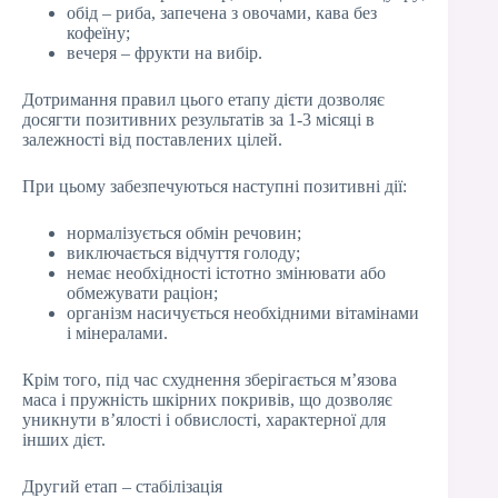
обід – риба, запечена з овочами, кава без
кофеїну;
вечеря – фрукти на вибір.
Дотримання правил цього етапу дієти дозволяє
досягти позитивних результатів за 1-3 місяці в
залежності від поставлених цілей.
При цьому забезпечуються наступні позитивні дії:
нормалізується обмін речовин;
виключається відчуття голоду;
немає необхідності істотно змінювати або
обмежувати раціон;
організм насичується необхідними вітамінами
і мінералами.
Крім того, під час схуднення зберігається м’язова
маса і пружність шкірних покривів, що дозволяє
уникнути в’ялості і обвислості, характерної для
інших дієт.
Другий етап – стабілізація