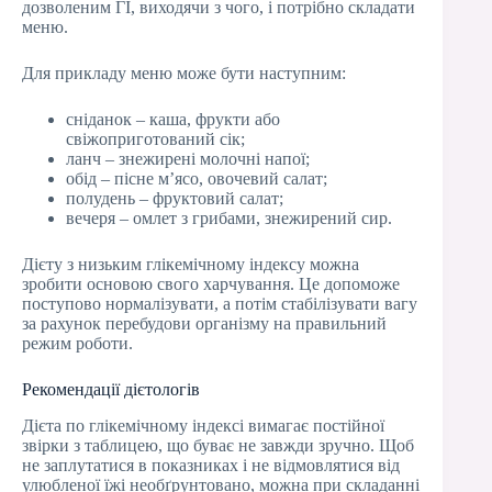
дозволеним ГІ, виходячи з чого, і потрібно складати
меню.
Для прикладу меню може бути наступним:
сніданок – каша, фрукти або
свіжоприготований сік;
ланч – знежирені молочні напої;
обід – пісне м’ясо, овочевий салат;
полудень – фруктовий салат;
вечеря – омлет з грибами, знежирений сир.
Дієту з низьким глікемічному індексу можна
зробити основою свого харчування. Це допоможе
поступово нормалізувати, а потім стабілізувати вагу
за рахунок перебудови організму на правильний
режим роботи.
Рекомендації дієтологів
Дієта по глікемічному індексі вимагає постійної
звірки з таблицею, що буває не завжди зручно. Щоб
не заплутатися в показниках і не відмовлятися від
улюбленої їжі необґрунтовано, можна при складанні