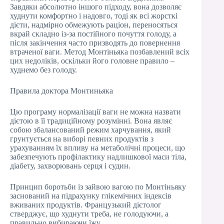
Завдяки абсолютно іншого підходу, вона дозволяє
худнути комфортно і надовго, тоді як всі жорсткі
дієти, надмірно обмежують раціон, переносяться
вкрай складно із-за постійного почуття голоду, а
після закінчення часто призводять до повернення
втраченої ваги. Метод Монтіньяка позбавлений всіх
цих недоліків, оскільки його головне правило –
худнемо без голоду.
Правила доктора Монтиньяка
Цю програму нормалізації ваги не можна назвати
дієтою в її традиційному розумінні. Вона являє
собою збалансований режим харчування, який
грунтується на виборі певних продуктів з
урахуванням їх впливу на метаболічні процеси, що
забезпечують профілактику надлишкової маси тіла,
діабету, захворювань серця і судин.
Принцип боротьби із зайвою вагою по Монтіньяку
заснований на підрахунку глікемічних індексів
вживаних продуктів. Французький дієтолог
стверджує, що худнути треба, не голодуючи, а
правильно вибираючи їжу.