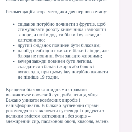
Рекомендації автора методики для першого етапу:
сніданок потрібно починати з фруктів, щоб
стимулювати роботу кишечника і запобігти
запори, а потім додати білки і вуглеводи з
клітковиною;
другий сніданок повинен бути білковим;
на обід необхідно вживати білки і ліпіди, але
блюда не повинні бути занадто жирними;
вечеря завжди повинен бути легким,
складатися з білків і жирів або білків і
вуглеводів, при цьому їжу потрібно вживати
не пізніше 19 годин.
Кращими білково-липидными стравами
вважаються: овочевий суп, риба, птиця, яйця.
Бажано уникати ковбасних виробів і
напівфабрикатів. В білково-вуглеводні страви
рекомендується включати вуглеводні продукти з
великим вмістом клітковини і без жирів –
знежирений сир, пасльонові овочі, квасоля, зелень.