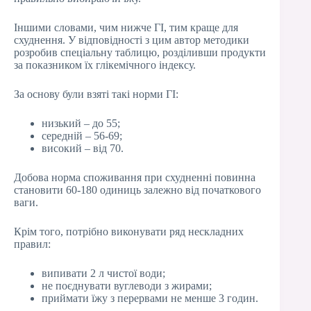
Іншими словами, чим нижче ГІ, тим краще для
схуднення. У відповідності з цим автор методики
розробив спеціальну таблицю, розділивши продукти
за показником їх глікемічного індексу.
За основу були взяті такі норми ГІ:
низький – до 55;
середній – 56-69;
високий – від 70.
Добова норма споживання при схудненні повинна
становити 60-180 одиниць залежно від початкового
ваги.
Крім того, потрібно виконувати ряд нескладних
правил:
випивати 2 л чистої води;
не поєднувати вуглеводи з жирами;
приймати їжу з перервами не менше 3 годин.