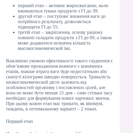
перший етап – активне жиросжигание, коли
вживаються тільки продукти з ГІ до 39;
другий етап – поступове зниження ваги до
потрібного результату, дозволяється
підвищити ГІ до 55;
третій етап – закріплення, основу раціону
повинні складати продукти з ГІ до 69, а також
може додаватися незначна кількість
высокогликемической їжі.
Важливою умовою ефективності такого схуднення є
обов’язкове проходження кожного з зазначених
етапів, інакше втрата ваги буде недостатньою або
скинуті кілограми швидко повернуться. Тривалість
низкогликемической дієти залежить від
особливостей організму і поставлених цілей, але
вона не може бути менше 21 дня – саме стільки часу
необхідно для формування нових харчових звичок.
При цьому кожен етап має тривати, як мінімум,
тиждень, в оптимальному варіанті – 2 тижні.
Перший етап