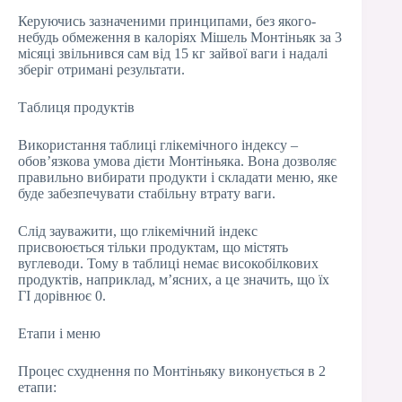
Керуючись зазначеними принципами, без якого-
небудь обмеження в калоріях Мішель Монтіньяк за 3
місяці звільнився сам від 15 кг зайвої ваги і надалі
зберіг отримані результати.
Таблиця продуктів
Використання таблиці глікемічного індексу –
обов’язкова умова дієти Монтіньяка. Вона дозволяє
правильно вибирати продукти і складати меню, яке
буде забезпечувати стабільну втрату ваги.
Слід зауважити, що глікемічний індекс
присвоюється тільки продуктам, що містять
вуглеводи. Тому в таблиці немає високобілкових
продуктів, наприклад, м’ясних, а це значить, що їх
ГІ дорівнює 0.
Етапи і меню
Процес схуднення по Монтіньяку виконується в 2
етапи: