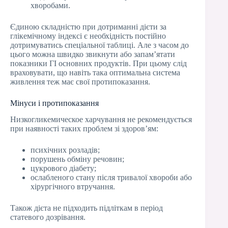
хворобами.
Єдиною складністю при дотриманні дієти за
глікемічному індексі є необхідність постійно
дотримуватись спеціальної таблиці. Але з часом до
цього можна швидко звикнути або запам’ятати
показники ГІ основних продуктів. При цьому слід
враховувати, що навіть така оптимальна система
живлення теж має свої протипоказання.
Мінуси і протипоказання
Низкогликемическое харчування не рекомендується
при наявності таких проблем зі здоров’ям:
психічних розладів;
порушень обміну речовин;
цукрового діабету;
ослабленого стану після тривалої хвороби або
хірургічного втручання.
Також дієта не підходить підліткам в період
статевого дозрівання.