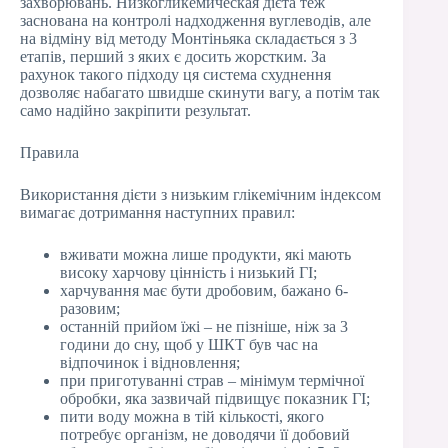
захворювань. Низкогликемическая дієта теж
заснована на контролі надходження вуглеводів, але
на відміну від методу Монтіньяка складається з 3
етапів, перший з яких є досить жорстким. За
рахунок такого підходу ця система схуднення
дозволяє набагато швидше скинути вагу, а потім так
само надійно закріпити результат.
Правила
Використання дієти з низьким глікемічним індексом
вимагає дотримання наступних правил:
вживати можна лише продукти, які мають
високу харчову цінність і низький ГІ;
харчування має бути дробовим, бажано 6-
разовим;
останній прийом їжі – не пізніше, ніж за 3
години до сну, щоб у ШКТ був час на
відпочинок і відновлення;
при приготуванні страв – мінімум термічної
обробки, яка зазвичай підвищує показник ГІ;
пити воду можна в тій кількості, якого
потребує організм, не доводячи її добовий