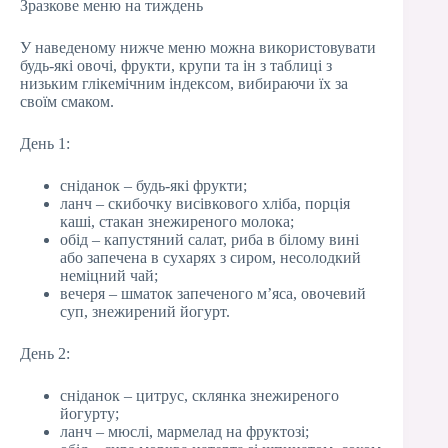
Зразкове меню на тиждень
У наведеному нижче меню можна використовувати
будь-які овочі, фрукти, крупи та ін з таблиці з
низьким глікемічним індексом, вибираючи їх за
своїм смаком.
День 1:
сніданок – будь-які фрукти;
ланч – скибочку висівкового хліба, порція
каші, стакан знежиреного молока;
обід – капустяний салат, риба в білому вині
або запечена в сухарях з сиром, несолодкий
неміцний чай;
вечеря – шматок запеченого м’яса, овочевий
суп, знежирений йогурт.
День 2:
сніданок – цитрус, склянка знежиреного
йогурту;
ланч – мюслі, мармелад на фруктозі;