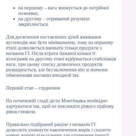
на першому – вага знижується до потрібної
позначки;
на другому – отриманий результат
закріплюється.
Для досягнення поставлених цілей вживання
вуглеводів має бути мінімальним, тому на першому
етапі дозволяється вживати тільки продукти з
низьким ГІ. Після втрати бажаної кількості
кілограмів на другому етапі відбувається стабілізація
ваги, при цьому списку дозволених продуктів
розширюється, але без включення або зі значним
обмеженням високоуглеводной їжі.
Перший етап – схуднення
На початковій стадії дієти Монтіньяка необхідно
харчуватися так, щоб не викликати різкого підйому
рівня глюкози.
Правильно підібраний раціон з низьким ГІ
дозволить уникнути накопичення жирів і спалити
наявні жирові відкладення для отримання енергії.