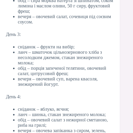
обід – сира морква натерта зі шпинатом, соком
лимона і маслом оливи, 50 г сиру, фруктовий
фреш;
вечеря – овочевий салат, сочевиця під соєвим
соусом.
День 3:
сніданок – фрукти на вибір;
ланч – шматочок цільнозернового хліба з
несолодким джемом, стакан знежиреного
молока;
обід – порція запеченої телятини, овочевий
салат, цитрусовий фреш;
вечеря – овочевий суп, варена квасоля,
знежирений йогурт.
День 4:
сніданок – яблуко, яєчня;
ланч – шинка, стакан знежиреного молока;
обід – овочевий салат з нежирної сметаною,
риба на грилі;
вечеря – овочева запіканка з сиром, зелень,