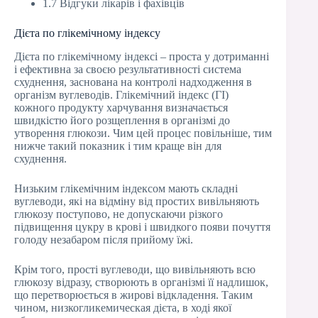
1.7 Відгуки лікарів і фахівців
Дієта по глікемічному індексу
Дієта по глікемічному індексі – проста у дотриманні
і ефективна за своєю результативності система
схуднення, заснована на контролі надходження в
організм вуглеводів. Глікемічний індекс (ГІ)
кожного продукту харчування визначається
швидкістю його розщеплення в організмі до
утворення глюкози. Чим цей процес повільніше, тим
нижче такий показник і тим краще він для
схуднення.
Низьким глікемічним індексом мають складні
вуглеводи, які на відміну від простих вивільняють
глюкозу поступово, не допускаючи різкого
підвищення цукру в крові і швидкого появи почуття
голоду незабаром після прийому їжі.
Крім того, прості вуглеводи, що вивільняють всю
глюкозу відразу, створюють в організмі її надлишок,
що перетворюється в жирові відкладення. Таким
чином, низкогликемическая дієта, в ході якої