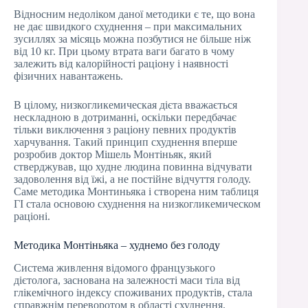
Відносним недоліком даної методики є те, що вона
не дає швидкого схуднення – при максимальних
зусиллях за місяць можна позбутися не більше ніж
від 10 кг. При цьому втрата ваги багато в чому
залежить від калорійності раціону і наявності
фізичних навантажень.
В цілому, низкогликемическая дієта вважається
нескладною в дотриманні, оскільки передбачає
тільки виключення з раціону певних продуктів
харчування. Такий принцип схуднення вперше
розробив доктор Мішель Монтіньяк, який
стверджував, що худне людина повинна відчувати
задоволення від їжі, а не постійне відчуття голоду.
Саме методика Монтиньяка і створена ним таблиця
ГІ стала основою схуднення на низкогликемическом
раціоні.
Методика Монтіньяка – худнемо без голоду
Система живлення відомого французького
дієтолога, заснована на залежності маси тіла від
глікемічного індексу споживаних продуктів, стала
справжнім переворотом в області схуднення.