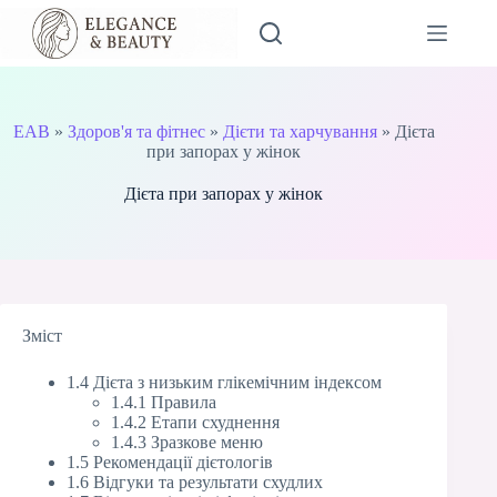
Перейти
до
вмісту
EAB
»
Здоров'я та фітнес
»
Дієти та харчування
»
Дієта
при запорах у жінок
Дієта при запорах у жінок
Зміст
1.4 Дієта з низьким глікемічним індексом
1.4.1 Правила
1.4.2 Етапи схуднення
1.4.3 Зразкове меню
1.5 Рекомендації дієтологів
1.6 Відгуки та результати схудлих