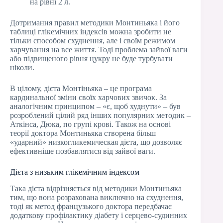
на рівні 2 л.
Дотримання правил методики Монтиньяка і його
таблиці глікемічних індексів можна зробити не
тільки способом схуднення, але і своїм режимом
харчування на все життя. Тоді проблема зайвої ваги
або підвищеного рівня цукру не буде турбувати
ніколи.
В цілому, дієта Монтіньяка – це програма
кардинальної зміни своїх харчових звичок. За
аналогічним принципом – «є, щоб худнути» – був
розроблений цілий ряд інших популярних методик –
Аткінса, Дюка, по групі крові. Також на основі
теорії доктора Монтиньяка створена більш
«ударний» низкогликемическая дієта, що дозволяє
ефективніше позбавлятися від зайвої ваги.
Дієта з низьким глікемічним індексом
Така дієта відрізняється від методики Монтиньяка
тим, що вона розрахована виключно на схуднення,
тоді як метод французького доктора передбачає
додаткову профілактику діабету і серцево-судинних