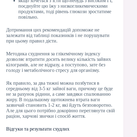
якщо хочеться з’їсти що-небудь з високим ГІ,
поєднуйте цю їжу з низкогликемическими
продуктами, тоді рівень глюкози зростатиме
повільно.
Дотримання цих рекомендацій допоможе не
залежати від таблиці показників і не порушувати
при цьому правил дієти.
Методика схуднення за глікемічному індексу
дозволяє втратити досить велику кількість зайвих
кілограмів, але не відразу, а поступово, зате без
голоду і метаболічного стресу для організму.
Як правило, за два тижні можна позбутися в
середньому від 3-5 кг зайвої ваги, причому це буде
не за рахунок рідини, а саме завдяки спалюванню
жиру. В подальшому щотижнева втрата ваги
зазвичай становить 1-2 кг, які йдуть безповоротно.
Але для цього потрібно докорінно переглянути свій
раціон, харчові звички і спосіб життя.
Відгуки та результати схудлих