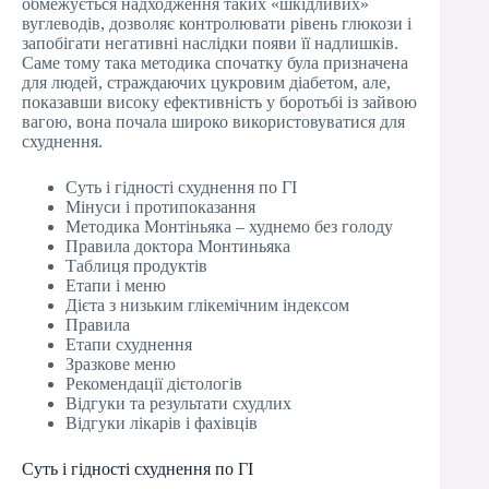
обмежується надходження таких «шкідливих»
вуглеводів, дозволяє контролювати рівень глюкози і
запобігати негативні наслідки появи її надлишків.
Саме тому така методика спочатку була призначена
для людей, страждаючих цукровим діабетом, але,
показавши високу ефективність у боротьбі із зайвою
вагою, вона почала широко використовуватися для
схуднення.
Суть і гідності схуднення по ГІ
Мінуси і протипоказання
Методика Монтіньяка – худнемо без голоду
Правила доктора Монтиньяка
Таблиця продуктів
Етапи і меню
Дієта з низьким глікемічним індексом
Правила
Етапи схуднення
Зразкове меню
Рекомендації дієтологів
Відгуки та результати схудлих
Відгуки лікарів і фахівців
Суть і гідності схуднення по ГІ