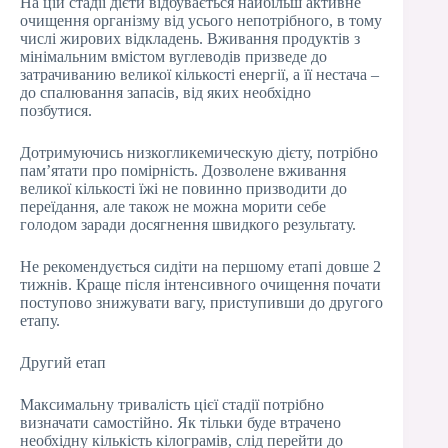
На цій стадії дієти відбувається найбільш активне
очищення організму від усього непотрібного, в тому
числі жирових відкладень. Вживання продуктів з
мінімальним вмістом вуглеводів призведе до
затрачиванию великої кількості енергії, а її нестача –
до спалювання запасів, від яких необхідно
позбутися.
Дотримуючись низкогликемическую дієту, потрібно
пам’ятати про помірність. Дозволене вживання
великої кількості їжі не повинно призводити до
переїдання, але також не можна морити себе
голодом заради досягнення швидкого результату.
Не рекомендується сидіти на першому етапі довше 2
тижнів. Краще після інтенсивного очищення почати
поступово знижувати вагу, приступивши до другого
етапу.
Другий етап
Максимальну тривалість цієї стадії потрібно
визначати самостійно. Як тільки буде втрачено
необхідну кількість кілограмів, слід перейти до