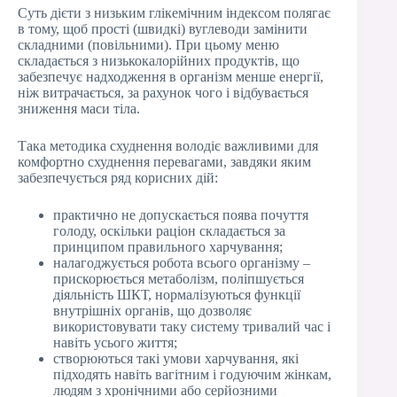
Суть дієти з низьким глікемічним індексом полягає
в тому, щоб прості (швидкі) вуглеводи замінити
складними (повільними). При цьому меню
складається з низькокалорійних продуктів, що
забезпечує надходження в організм менше енергії,
ніж витрачається, за рахунок чого і відбувається
зниження маси тіла.
Така методика схуднення володіє важливими для
комфортно схуднення перевагами, завдяки яким
забезпечується ряд корисних дій:
практично не допускається поява почуття
голоду, оскільки раціон складається за
принципом правильного харчування;
налагоджується робота всього організму –
прискорюється метаболізм, поліпшується
діяльність ШКТ, нормалізуються функції
внутрішніх органів, що дозволяє
використовувати таку систему тривалий час і
навіть усього життя;
створюються такі умови харчування, які
підходять навіть вагітним і годуючим жінкам,
людям з хронічними або серйозними