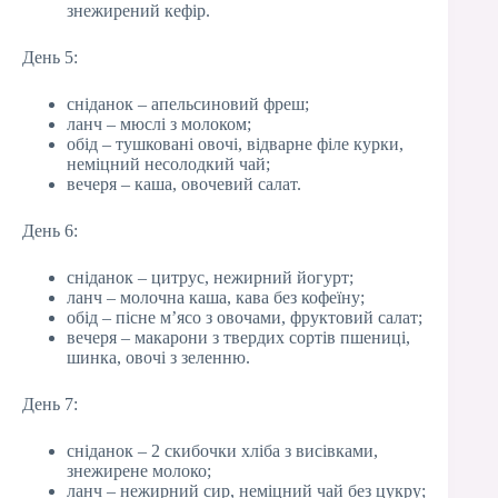
знежирений кефір.
День 5:
сніданок – апельсиновий фреш;
ланч – мюслі з молоком;
обід – тушковані овочі, відварне філе курки,
неміцний несолодкий чай;
вечеря – каша, овочевий салат.
День 6:
сніданок – цитрус, нежирний йогурт;
ланч – молочна каша, кава без кофеїну;
обід – пісне м’ясо з овочами, фруктовий салат;
вечеря – макарони з твердих сортів пшениці,
шинка, овочі з зеленню.
День 7:
сніданок – 2 скибочки хліба з висівками,
знежирене молоко;
ланч – нежирний сир, неміцний чай без цукру;