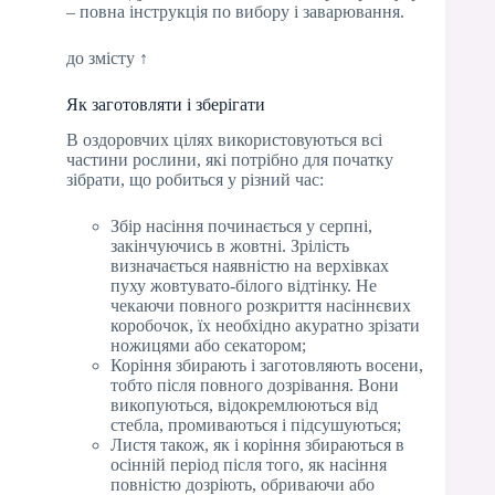
– повна інструкція по вибору і заварювання.
до змісту ↑
Як заготовляти і зберігати
В оздоровчих цілях використовуються всі
частини рослини, які потрібно для початку
зібрати, що робиться у різний час:
Збір насіння починається у серпні,
закінчуючись в жовтні. Зрілість
визначається наявністю на верхівках
пуху жовтувато-білого відтінку. Не
чекаючи повного розкриття насіннєвих
коробочок, їх необхідно акуратно зрізати
ножицями або секатором;
Коріння збирають і заготовляють восени,
тобто після повного дозрівання. Вони
викопуються, відокремлюються від
стебла, промиваються і підсушуються;
Листя також, як і коріння збираються в
осінній період після того, як насіння
повністю дозріють, обриваючи або