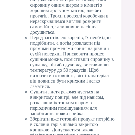
сировину одним шаром в кімнаті з
хорошим доступом кисню, але без
протягів. Трохи просохлі коробочки в
нераскрывшемся вигляді розкрити
самостійно, залишивши насіння
досушиться.
Перед заготівлею коренів, їх необхідно
подрібнити, а потім розкласти під
прямими променями сонця на рівній і
сухій поверхні. Прискорити процес
сушіння можна, помістивши сировину в
сушарку, піч або духовку, виставивши
температуру до 50 градусів. Щоб
визначити готовність, зігніть матеріал —
він повинен бути крихким і легко
ламатися.
Сушити листя рекомендується на
відкритому повітрі, але під навісом,
розклавши їх тонким шаром з
періодичним помішуванням для
запобігання появи грибка.
Зберігати вже готовий продукт потрібно
в скляній тарі з щільно закритою
кришкою. Допускається також