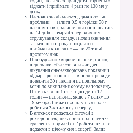
годин, після чого процідити, гарненько
віджати і приймати 4 рази по 130 мл у
день;
Настоянкою лікуються дерматологічні
проблеми — залити 0,5 л горілки 50 г
насіння трави, залишивши настоюватися
на 14 днів в темряві з періодичним
струшуванням складу. Після закінчення
зазначеного строку процідити і
приймати крапельно — по 20 тричі
протягом дня;
При будь-якої хвороби печінки, нирок,
підшлункової залози, а також для
лікування онкозахворювань показаний
відвар з розторопші — в поллитре води
поварити 30 г насіння на повільному
вогні до википання об’єму наполовину.
Пити склад по 1 ст. л. щогодини 12
годин — наприклад, якщо з 7 ранку до
19 вечора 3 тижні поспіль, після чого
робиться 2-х тижневу перерву;
В аптеках продається фіточай з
розторопшею, що сприяє поліпшенню
травлення, нормалізації роботи печінки,
надаючи в цілому сил і енергії. Залив