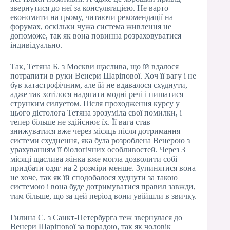
звернутися до неї за консультацією. Не варто
економити на цьому, читаючи рекомендації на
форумах, оскільки чужа система живлення не
допоможе, так як вона повинна розраховуватися
індивідуально.
Так, Тетяна Б. з Москви щаслива, що їй вдалося
потрапити в руки Венери Шаріпової. Хоч її вагу і не
був катастрофічним, але їй не вдавалося схуднути,
адже так хотілося надягати модні речі і пишатися
струнким силуетом. Після проходження курсу у
цього дієтолога Тетяна зрозуміла свої помилки, і
тепер більше не здійснює їх. Її вага став
знижуватися вже через місяць після дотримання
системи схуднення, яка була розроблена Венерою з
урахуванням її біологічних особливостей. Через 3
місяці щаслива жінка вже могла дозволити собі
придбати одяг на 2 розміри менше. Зупинятися вона
не хоче, так як їй сподобалося худнути за такою
системою і вона буде дотримуватися правил завжди,
тим більше, що за цей період вони увійшли в звичку.
Гилина С. з Санкт-Петербурга теж звернулася до
Венери Шаріпової за порадою, так як чоловік