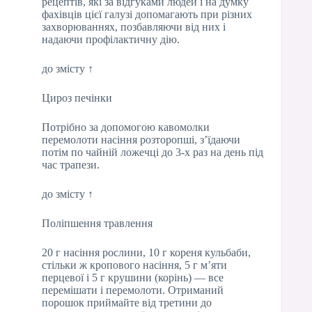
рецептів, які за відгуками людей і на думку
фахівців цієї галузі допомагають при різних
захворюваннях, позбавляючи від них і
надаючи профілактичну дію.
до змісту ↑
Цироз печінки
Потрібно за допомогою кавомолки
перемолоти насіння розторопші, з’їдаючи
потім по чайній ложечці до 3-х раз на день під
час трапези.
до змісту ↑
Поліпшення травлення
20 г насіння рослини, 10 г кореня кульбаби,
стільки ж кропового насіння, 5 г м’яти
перцевої і 5 г крушини (корінь) — все
перемішати і перемолоти. Отриманий
порошок приймайте від третини до