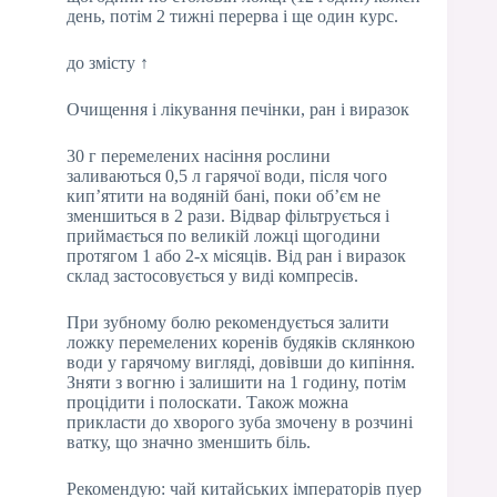
день, потім 2 тижні перерва і ще один курс.
до змісту ↑
Очищення і лікування печінки, ран і виразок
30 г перемелених насіння рослини
заливаються 0,5 л гарячої води, після чого
кип’ятити на водяній бані, поки об’єм не
зменшиться в 2 рази. Відвар фільтрується і
приймається по великій ложці щогодини
протягом 1 або 2-х місяців. Від ран і виразок
склад застосовується у виді компресів.
При зубному болю рекомендується залити
ложку перемелених коренів будяків склянкою
води у гарячому вигляді, довівши до кипіння.
Зняти з вогню і залишити на 1 годину, потім
процідити і полоскати. Також можна
прикласти до хворого зуба змочену в розчині
ватку, що значно зменшить біль.
Рекомендую: чай китайських імператорів пуер