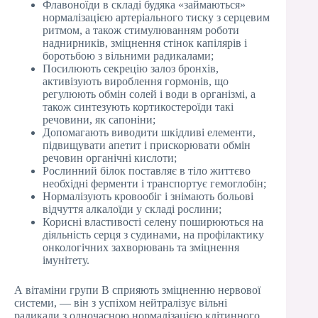
Флавоноїди в складі будяка «займаються»
нормалізацією артеріального тиску з серцевим
ритмом, а також стимулюванням роботи
наднирників, зміцнення стінок капілярів і
боротьбою з вільними радикалами;
Посилюють секрецію залоз бронхів,
активізують вироблення гормонів, що
регулюють обмін солей і води в організмі, а
також синтезують кортикостероїди такі
речовини, як сапоніни;
Допомагають виводити шкідливі елементи,
підвищувати апетит і прискорювати обмін
речовин органічні кислоти;
Рослинний білок поставляє в тіло життєво
необхідні ферменти і транспортує гемоглобін;
Нормалізують кровообіг і знімають больові
відчуття алкалоїди у складі рослини;
Корисні властивості селену поширюються на
діяльність серця з судинами, на профілактику
онкологічних захворювань та зміцнення
імунітету.
А вітаміни групи В сприяють зміцненню нервової
системи, — він з успіхом нейтралізує вільні
радикали з одночасною нормалізацією клітинного