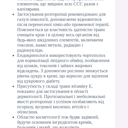
елементом, що зміцнює всю ССС разом з
капілярами.
Застосування розторопші рекомендовано для
галузі онкології, допомагаючи відновитися
після перенесеної хіміо-або променевої терапії.
Пояснюється це властивість здатністю трави
очищати кров і в цілому весь організм від
будь-яких шкідливих елементів, включаючи
токсини, важкі метали, радіацію і
радіонукліди.
Ендокринологи використовують чортополох
для нормалізації ліпідного обміну, позбавлення
від шлаків, токсинів і зайвих жирових
відкладень. З допомогою рослини знижується
рівень цукру в крові, що корисно для зцілення
від цукрового діабету.
Присутність у складі трави вітаміну Е,
показано для застосування в області
дерматології. Протизапальні і знеболювальні
якості розторопші з успіхом позбавляють від
псоріазу, вугрової висипки, вітіліго і
облисіння.
Областю косметології теж будяк задіяний,
будучи основним інгредієнтом кремів,
бальзамів і мазей, що володіють