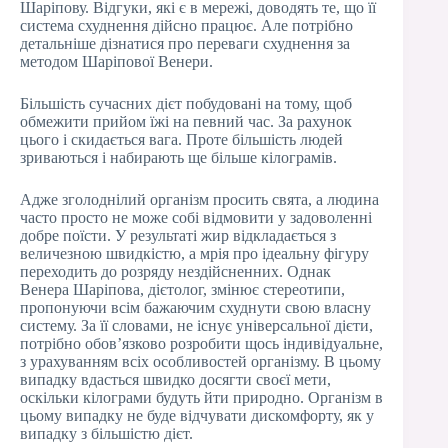
Шаріпову. Відгуки, які є в мережі, доводять те, що її
система схуднення дійсно працює. Але потрібно
детальніше дізнатися про переваги схуднення за
методом Шаріпової Венери.
Більшість сучасних дієт побудовані на тому, щоб
обмежити прийом їжі на певний час. За рахунок
цього і скидається вага. Проте більшість людей
зриваються і набирають ще більше кілограмів.
Адже зголоднілий організм просить свята, а людина
часто просто не може собі відмовити у задоволенні
добре поїсти. У результаті жир відкладається з
величезною швидкістю, а мрія про ідеальну фігуру
переходить до розряду нездійсненних. Однак
Венера Шаріпова, дієтолог, змінює стереотипи,
пропонуючи всім бажаючим схуднути свою власну
систему. За її словами, не існує універсальної дієти,
потрібно обов’язково розробити щось індивідуальне,
з урахуванням всіх особливостей організму. В цьому
випадку вдасться швидко досягти своєї мети,
оскільки кілограми будуть йти природно. Організм в
цьому випадку не буде відчувати дискомфорту, як у
випадку з більшістю дієт.