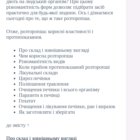
діють на людський організм? При цьому
різноманітність форм дозволяє підібрати засіб
практично для будь-якої людини. Ось і дізнаємося
сьогодні про те, що ж таке розторопша.
Отже, розторопша: корисні властивості і
протипоказання.
Про склад і зовнішньому вигляді
Чим корисна розторопша
Різноманітність видів
Коли прийом протипоказаний розторопші
Лікувальні склади
Цироз печінки
Поліпшення травлення
Очищення печінки і всього організму
Паразити в печінці
Гепатит
Очищення і лікування печінки, ран і виразок
Як заготовляти і зберігати
до змісту ↑
Про склад і зовнішньому вигляді