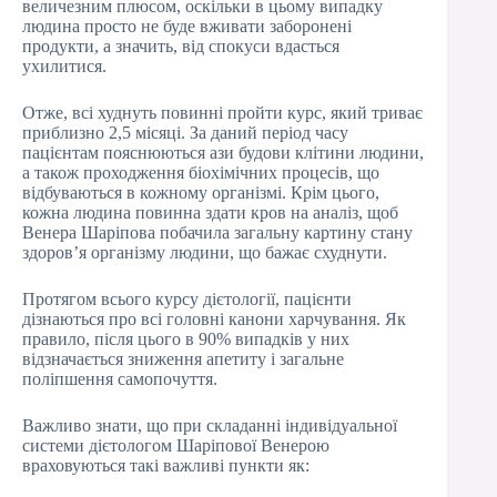
величезним плюсом, оскільки в цьому випадку
людина просто не буде вживати заборонені
продукти, а значить, від спокуси вдасться
ухилитися.
Отже, всі худнуть повинні пройти курс, який триває
приблизно 2,5 місяці. За даний період часу
пацієнтам пояснюються ази будови клітини людини,
а також проходження біохімічних процесів, що
відбуваються в кожному організмі. Крім цього,
кожна людина повинна здати кров на аналіз, щоб
Венера Шаріпова побачила загальну картину стану
здоров’я організму людини, що бажає схуднути.
Протягом всього курсу дієтології, пацієнти
дізнаються про всі головні канони харчування. Як
правило, після цього в 90% випадків у них
відзначається зниження апетиту і загальне
поліпшення самопочуття.
Важливо знати, що при складанні індивідуальної
системи дієтологом Шаріпової Венерою
враховуються такі важливі пункти як: