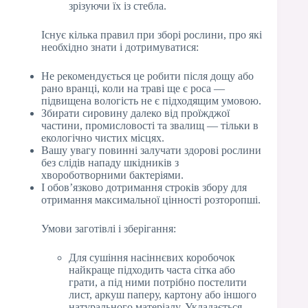
зрізуючи їх із стебла.
Існує кілька правил при зборі рослини, про які
необхідно знати і дотримуватися:
Не рекомендується це робити після дощу або
рано вранці, коли на траві ще є роса —
підвищена вологість не є підходящим умовою.
Збирати сировину далеко від проїжджої
частини, промисловості та звалищ — тільки в
екологічно чистих місцях.
Вашу увагу повинні залучати здорові рослини
без слідів нападу шкідників з
хвороботворними бактеріями.
І обов’язково дотримання строків збору для
отримання максимальної цінності розторопші.
Умови заготівлі і зберігання:
Для сушіння насіннєвих коробочок
найкраще підходить часта сітка або
грати, а під ними потрібно постелити
лист, аркуш паперу, картону або іншого
натурального матеріалу. Укладається