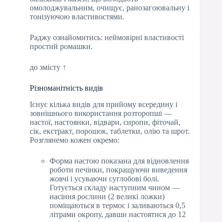
омолоджувальним, очищує, ранозагоювальну і
тонізуючою властивостями.
Раджу ознайомитись: неймовірні властивості
простий ромашки.
до змісту ↑
Різноманітність видів
Існує кілька видів для прийому всередину і
зовнішнього використання розторопші —
настої, настоянки, відвари, сиропи, фіточай,
сік, екстракт, порошок, таблетки, олію та шрот.
Розглянемо кожен окремо:
Форма настою показана для відновлення
роботи печінки, покращуючи виведення
жовчі і усуваючи суглобові болі.
Готується складу наступним чином —
насіння рослини (2 великі ложки)
поміщаються в термос і заливаються 0,5
літрами окропу, давши настоятися до 12