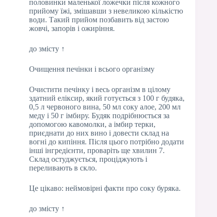
половинки маленької ложечки після кожного
прийому їжі, змішавши з невеликою кількістю
води. Такий прийом позбавить від застою
жовчі, запорів і ожиріння.
до змісту ↑
Очищення печінки і всього організму
Очистити печінку і весь організм в цілому
здатний еліксир, який готується з 100 г будяка,
0,5 л червоного вина, 50 мл соку алое, 200 мл
меду і 50 г імбиру. Будяк подрібнюється за
допомогою кавомолки, а імбир терки,
приєднати до них вино і довести склад на
вогні до кипіння. Після цього потрібно додати
інші інгредієнти, проваріть ще хвилин 7.
Склад остуджується, проціджують і
переливають в скло.
Це цікаво: неймовірні факти про соку буряка.
до змісту ↑