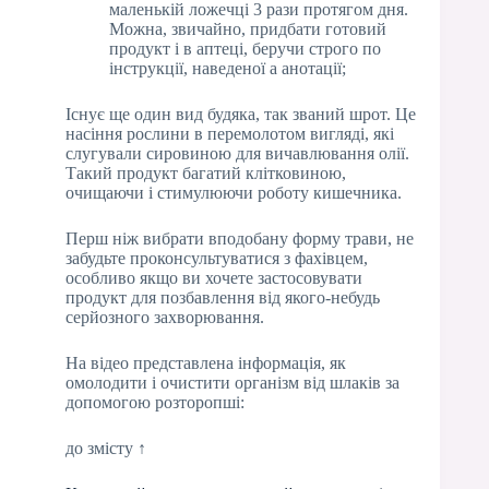
маленькій ложечці 3 рази протягом дня.
Можна, звичайно, придбати готовий
продукт і в аптеці, беручи строго по
інструкції, наведеної а анотації;
Існує ще один вид будяка, так званий шрот. Це
насіння рослини в перемолотом вигляді, які
слугували сировиною для вичавлювання олії.
Такий продукт багатий клітковиною,
очищаючи і стимулюючи роботу кишечника.
Перш ніж вибрати вподобану форму трави, не
забудьте проконсультуватися з фахівцем,
особливо якщо ви хочете застосовувати
продукт для позбавлення від якого-небудь
серйозного захворювання.
На відео представлена інформація, як
омолодити і очистити організм від шлаків за
допомогою розторопші:
до змісту ↑