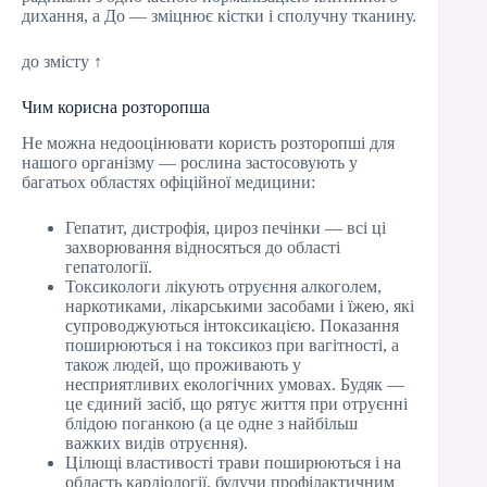
дихання, а До — зміцнює кістки і сполучну тканину.
до змісту ↑
Чим корисна розторопша
Не можна недооцінювати користь розторопші для
нашого організму — рослина застосовують у
багатьох областях офіційної медицини:
Гепатит, дистрофія, цироз печінки — всі ці
захворювання відносяться до області
гепатології.
Токсикологи лікують отруєння алкоголем,
наркотиками, лікарськими засобами і їжею, які
супроводжуються інтоксикацією. Показання
поширюються і на токсикоз при вагітності, а
також людей, що проживають у
несприятливих екологічних умовах. Будяк —
це єдиний засіб, що рятує життя при отруєнні
блідою поганкою (а це одне з найбільш
важких видів отруєння).
Цілющі властивості трави поширюються і на
область кардіології, будучи профілактичним