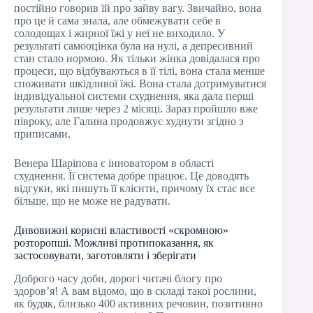
постійно говорив їй про зайву вагу. Звичайно, вона
про це й сама знала, але обмежувати себе в
солодощах і жирної їжі у неї не виходило. У
результаті самооцінка була на нулі, а депресивний
стан стало нормою. Як тільки жінка довідалася про
процеси, що відбуваються в її тілі, вона стала менше
споживати шкідливої їжі. Вона стала дотримуватися
індивідуальної системи схуднення, яка дала перші
результати лише через 2 місяці. Зараз пройшло вже
півроку, але Галина продовжує худнути згідно з
приписами.
Венера Шаріпова є інноватором в області
схуднення. Її система добре працює. Це доводять
відгуки, які пишуть її клієнти, причому їх стає все
більше, що не може не радувати.
Дивовижні корисні властивості «скромною»
розторопші. Можливі протипоказання, як
застосовувати, заготовляти і зберігати
Доброго часу доби, дорогі читачі блогу про
здоров’я! А вам відомо, що в складі такої рослини,
як будяк, близько 400 активних речовин, позитивно