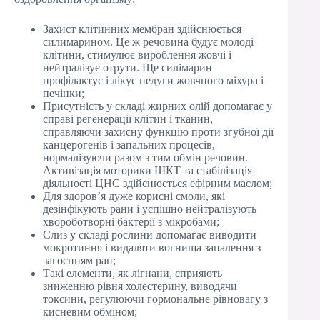
Захист клітинних мембран здійснюється
силимарином. Це ж речовина будує молоді
клітини, стимулює вироблення жовчі і
нейтралізує отрути. Ще силімарин
профілактує і лікує недуги жовчного міхура і
печінки;
Присутність у складі жирних олій допомагає у
справі регенерації клітин і тканин,
справляючи захисну функцію проти згубної дії
канцерогенів і запальних процесів,
нормалізуючи разом з тим обмін речовин.
Активізація моторики ШКТ та стабілізація
діяльності ЦНС здійснюється ефірним маслом;
Для здоров’я дуже корисні смоли, які
дезінфікують рани і успішно нейтралізують
хвороботворні бактерії з мікробами;
Слиз у складі рослини допомагає виводити
мокротиння і видаляти вогнища запалення з
загоєнням ран;
Такі елементи, як лігнани, сприяють
зниженню рівня холестерину, виводячи
токсини, регулюючи гормональне рівновагу з
кисневим обміном;