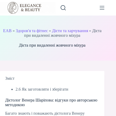
Перейти
до
вмісту
EAB
»
Здоров'я та фітнес
»
Дієти та харчування
»
Дієта
при видаленні жовчного міхура
Дієта при видаленні жовчного міхура
Зміст
2.6 Як заготовляти і зберігати
Дієтолог Венера Шаріпова: відгуки про авторською
методикою
Багато знають і поважають дієтолога Венеру