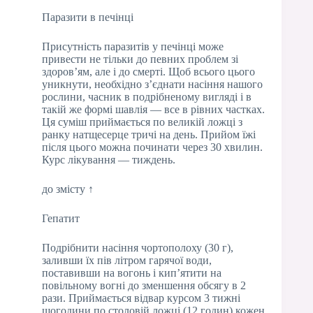
Паразити в печінці
Присутність паразитів у печінці може
привести не тільки до певних проблем зі
здоров’ям, але і до смерті. Щоб всього цього
уникнути, необхідно з’єднати насіння нашого
рослини, часник в подрібненому вигляді і в
такій же формі шавлія — все в рівних частках.
Ця суміш приймається по великій ложці з
ранку натщесерце тричі на день. Прийом їжі
після цього можна починати через 30 хвилин.
Курс лікування — тиждень.
до змісту ↑
Гепатит
Подрібнити насіння чортополоху (30 г),
заливши їх пів літром гарячої води,
поставивши на вогонь і кип’ятити на
повільному вогні до зменшення обсягу в 2
рази. Приймається відвар курсом 3 тижні
щогодини по столовій ложці (12 годин) кожен