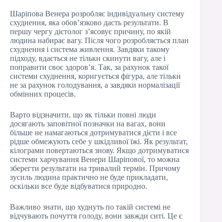
Шаріпова Венера розробляє індивідуальну систему
схуднення, яка обов’язково дасть результати. В
першу чергу дієтолог з’ясовує причину, по якій
людина набирає вагу. Після чого розробляється план
схуднення і система живлення. Завдяки такому
підходу, вдається не тільки скинути вагу, але і
поправити своє здоров’я. Так, за рахунок такої
системи схуднення, коригується фігура, але тільки
не за рахунок голодування, а завдяки нормалізації
обмінних процесів.
Варто відзначити, що як тільки повні люди
досягають заповітної позначки на вагах, вони
більше не намагаються дотримуватися дієти і все
рідше обмежують себе у шкідливої їжі. Як результат,
кілограми повертаються знову. Якщо дотримуватися
системи харчування Венери Шаріпової, то можна
зберегти результати на тривалий термін. Причому
зусиль людина практично не буде прикладати,
оскільки все буде відбуватися природно.
Важливо знати, що худнуть по такій системі не
відчувають почуття голоду, вони завжди ситі. Це є