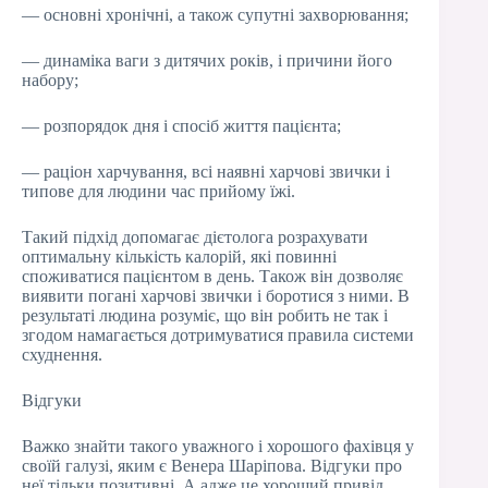
— основні хронічні, а також супутні захворювання;
— динаміка ваги з дитячих років, і причини його
набору;
— розпорядок дня і спосіб життя пацієнта;
— раціон харчування, всі наявні харчові звички і
типове для людини час прийому їжі.
Такий підхід допомагає дієтолога розрахувати
оптимальну кількість калорій, які повинні
споживатися пацієнтом в день. Також він дозволяє
виявити погані харчові звички і боротися з ними. В
результаті людина розуміє, що він робить не так і
згодом намагається дотримуватися правила системи
схуднення.
Відгуки
Важко знайти такого уважного і хорошого фахівця у
своїй галузі, яким є Венера Шаріпова. Відгуки про
неї тільки позитивні. А адже це хороший привід