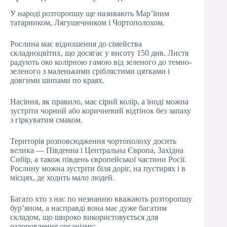
У народі розторопшу ще називають Мар’їним
татарником, Лягушечником і Чортополохом.
Рослина має відношення до сімейства
складноцвітих, що досягає у висоту 150 див. Листя
радують око колірною гамою від зеленого до темно-
зеленого з маленькими сріблястими цятками і
довгими шипами по краях.
Насіння, як правило, має сірий колір, а іноді можна
зустріти чорний або коричневий відтінок без запаху
з гіркуватим смаком.
Територія розповсюдження чортополоху досить
велика — Південна і Центральна Європа, Західна
Сибір, а також південь європейської частини Росії.
Рослину можна зустріти біля доріг, на пустирях і в
місцях, де ходить мало людей.
Багато хто з нас по незнанню вважають розторопшу
бур’яном, а насправді вона має дуже багатим
складом, що широко використовується для
оздоровлення організму: