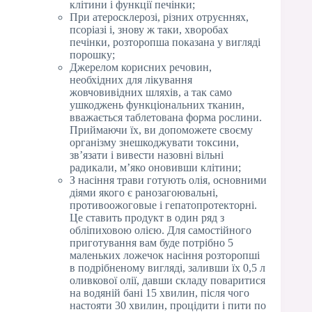
клітини і функції печінки;
При атеросклерозі, різних отруєннях,
псоріазі і, знову ж таки, хворобах
печінки, розторопша показана у вигляді
порошку;
Джерелом корисних речовин,
необхідних для лікування
жовчовивідних шляхів, а так само
ушкоджень функціональних тканин,
вважається таблетована форма рослини.
Приймаючи їх, ви допоможете своєму
організму знешкоджувати токсини,
зв’язати і вивести назовні вільні
радикали, м’яко оновивши клітини;
З насіння трави готують олія, основними
діями якого є ранозагоювальні,
противоожоговые і гепатопротекторні.
Це ставить продукт в один ряд з
обліпиховою олією. Для самостійного
приготування вам буде потрібно 5
маленьких ложечок насіння розторопші
в подрібненому вигляді, заливши їх 0,5 л
оливкової олії, давши складу поваритися
на водяній бані 15 хвилин, після чого
настояти 30 хвилин, процідити і пити по