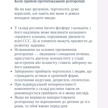
Коли прийом протипоказаний розторопші
Як ви вже зрозуміли, чортополох дуже
корисний, але навіть він може в деяких
випадках завдати шкоди:
У складі рослини багато фосфору з кальцієм, і
його надлишок може викликати кальциноз
серцевого клапана, порушивши діяльність
всієї ССС. Ці ж елементи можуть призвести до
розвитку задишки.
Незважаючи на основне призначення
розторопші — лікування і очищення печінки,
присутність діагнозу холециститу у стадії
загострення або холангіту ставить заборону на
його вживання.
Заборонено приймати чортополох і людям, що
страждають астмою в хронічній формі,
психічними недугами, депресією, епілепсією.
При індивідуальній непереносимості
компонентів у складі рослини також не
рекомендується приймати ні в якому вигляді.
Якщо ви вирішили використовувати
розторопшу по відношенню до дитини до 4-х
років, то обов’язково перед цим