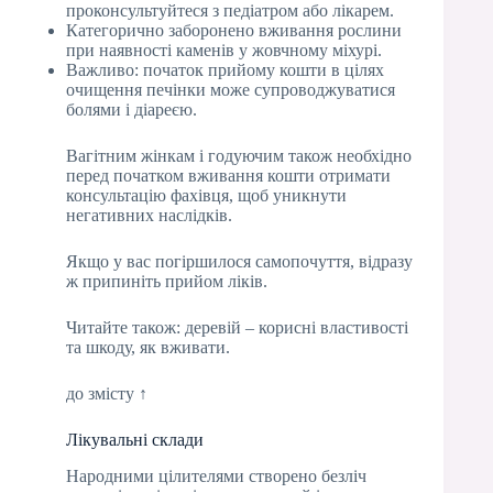
проконсультуйтеся з педіатром або лікарем.
Категорично заборонено вживання рослини
при наявності каменів у жовчному міхурі.
Важливо: початок прийому кошти в цілях
очищення печінки може супроводжуватися
болями і діареєю.
Вагітним жінкам і годуючим також необхідно
перед початком вживання кошти отримати
консультацію фахівця, щоб уникнути
негативних наслідків.
Якщо у вас погіршилося самопочуття, відразу
ж припиніть прийом ліків.
Читайте також: деревій – корисні властивості
та шкоду, як вживати.
до змісту ↑
Лікувальні склади
Народними цілителями створено безліч