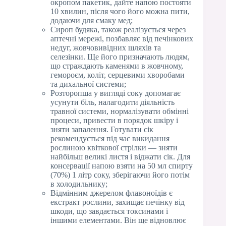
окропом пакетик, дайте напою постояти
10 хвилин, після чого його можна пити,
додаючи для смаку мед;
Сироп будяка, також реалізується через
аптечні мережі, позбавляє від печінкових
недуг, жовчовивідних шляхів та
селезінки. Ще його призначають людям,
що страждають каменями в жовчному,
гемороєм, коліт, серцевими хворобами
та дихальної системи;
Розторопша у вигляді соку допомагає
усунути біль, налагодити діяльність
травної системи, нормалізувати обмінні
процеси, привести в порядок шкіру і
зняти запалення. Готувати сік
рекомендується під час викидання
рослиною квіткової стрілки — зняти
найбільш великі листя і віджати сік. Для
консервації напою взяти на 50 мл спирту
(70%) 1 літр соку, зберігаючи його потім
в холодильнику;
Відмінним джерелом флавоноїдів є
екстракт рослини, захищає печінку від
шкоди, що завдається токсинами і
іншими елементами. Він ще відновлює