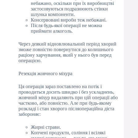
небажано, оскільки при їх виробництві
застосовуються подразнюють стінки
шлунка компоненти.
Консервовані вироби теж небажані.
Після будь-якої операції не можна
приймати алкоголь.
Через деякий відновлювальний період хворий
зможе повністю повернутися до колишнього
раціону харчування, який у нього був перед
операцією.
Резекція жовчного міхура
Ця операція зараз поставлено на потік і
проводиться досить швидко і без ускладнень,
жовчний міхур видаляють при цій операції або
частково, або повністю. Але при будь-якому
розкладі і стан хворого післяопераційна дієта
забороняє:
Жирні страви.
Копчені продукти, соління і всілякі