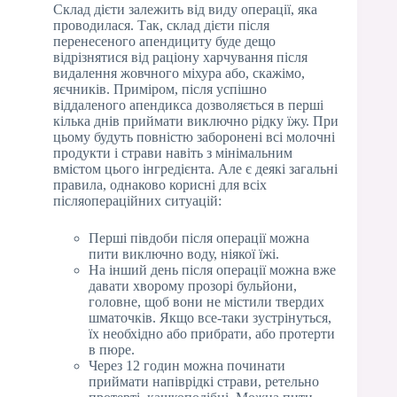
Склад дієти залежить від виду операції, яка
проводилася. Так, склад дієти після
перенесеного апендициту буде дещо
відрізнятися від раціону харчування після
видалення жовчного міхура або, скажімо,
яєчників. Приміром, після успішно
віддаленого апендикса дозволяється в перші
кілька днів приймати виключно рідку їжу. При
цьому будуть повністю заборонені всі молочні
продукти і страви навіть з мінімальним
вмістом цього інгредієнта. Але є деякі загальні
правила, однаково корисні для всіх
післяопераційних ситуацій:
Перші півдоби після операції можна
пити виключно воду, ніякої їжі.
На інший день після операції можна вже
давати хворому прозорі бульйони,
головне, щоб вони не містили твердих
шматочків. Якщо все-таки зустрінуться,
їх необхідно або прибрати, або протерти
в пюре.
Через 12 годин можна починати
приймати напіврідкі страви, ретельно