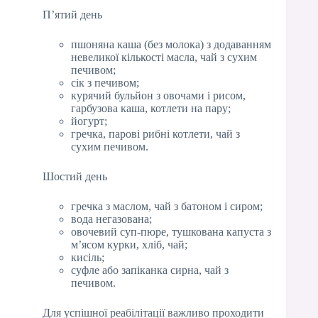
П’ятий день
пшоняна каша (без молока) з додаванням
невеликої кількості масла, чай з сухим
печивом;
сік з печивом;
курячий бульйон з овочами і рисом,
гарбузова каша, котлети на пару;
йогурт;
гречка, парові рибні котлети, чай з
сухим печивом.
Шостий день
гречка з маслом, чай з батоном і сиром;
вода негазована;
овочевий суп-пюре, тушкована капуста з
м’ясом курки, хліб, чай;
кисіль;
суфле або запіканка сирна, чай з
печивом.
Для успішної реабілітації важливо проходити