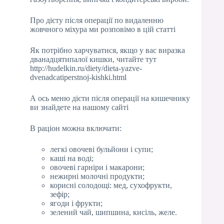
Про дієту після операції по видаленню
жовчного міхура ми розповімо в цій статті
Як потрібно харчуватися, якщо у вас виразка
дванадцятипалої кишки, читайте тут
http://hudelkin.ru/diety/dieta-yazve-
dvenadcatiperstnoj-kishki.html
А ось меню дієти після операції на кишечнику
ви знайдете на нашому сайті
В раціон можна включати:
легкі овочеві бульйони і супи;
каші на воді;
овочеві гарніри і макарони;
нежирні молочні продукти;
корисні солодощі: мед, сухофрукти,
зефір;
ягоди і фрукти;
зелений чай, шипшина, кисіль, желе.