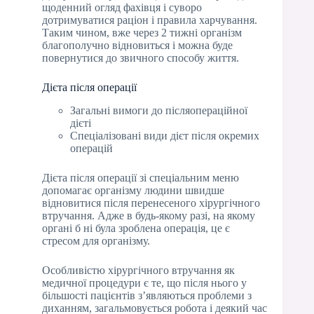
щоденний огляд фахівця і суворо
дотримуватися раціон і правила харчування.
Таким чином, вже через 2 тижні організм
благополучно відновиться і можна буде
повернутися до звичного способу життя.
Дієта після операції
Загальні вимоги до післяопераційної
дієті
Спеціалізовані види дієт після окремих
операцій
Дієта після операції зі спеціальним меню
допомагає організму людини швидше
відновитися після перенесеного хірургічного
втручання. Адже в будь-якому разі, на якому
органі б ні була зроблена операція, це є
стресом для організму.
Особливістю хірургічного втручання як
медичної процедури є те, що після нього у
більшості пацієнтів з’являються проблеми з
диханням, загальмовується робота і деякий час