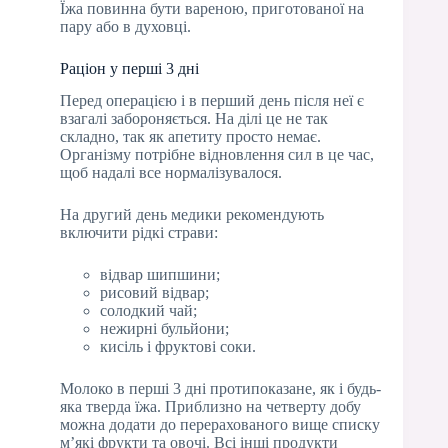
Їжа повинна бути вареною, приготованої на
пару або в духовці.
Раціон у перші 3 дні
Перед операцією і в перший день після неї є
взагалі забороняється. На ділі це не так
складно, так як апетиту просто немає.
Організму потрібне відновлення сил в це час,
щоб надалі все нормалізувалося.
На другий день медики рекомендують
включити рідкі страви:
відвар шипшини;
рисовий відвар;
солодкий чай;
нежирні бульйони;
кисіль і фруктові соки.
Молоко в перші 3 дні протипоказане, як і будь-
яка тверда їжа. Приблизно на четверту добу
можна додати до перерахованого вище списку
м’які фрукти та овочі. Всі інші продукти