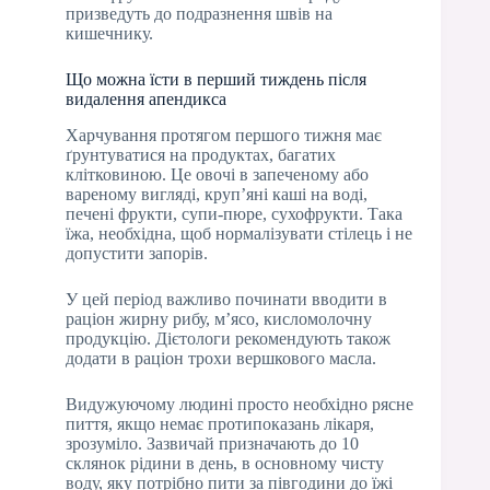
призведуть до подразнення швів на
кишечнику.
Що можна їсти в перший тиждень після
видалення апендикса
Харчування протягом першого тижня має
ґрунтуватися на продуктах, багатих
клітковиною. Це овочі в запеченому або
вареному вигляді, круп’яні каші на воді,
печені фрукти, супи-пюре, сухофрукти. Така
їжа, необхідна, щоб нормалізувати стілець і не
допустити запорів.
У цей період важливо починати вводити в
раціон жирну рибу, м’ясо, кисломолочну
продукцію. Дієтологи рекомендують також
додати в раціон трохи вершкового масла.
Видужуючому людині просто необхідно рясне
пиття, якщо немає протипоказань лікаря,
зрозуміло. Зазвичай призначають до 10
склянок рідини в день, в основному чисту
воду, яку потрібно пити за півгодини до їжі