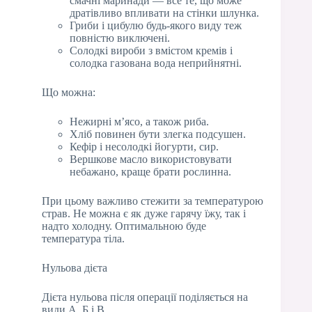
смачні маринади — все те, що може
дратівливо впливати на стінки шлунка.
Гриби і цибулю будь-якого виду теж
повністю виключені.
Солодкі вироби з вмістом кремів і
солодка газована вода неприйнятні.
Що можна:
Нежирні м’ясо, а також риба.
Хліб повинен бути злегка подсушен.
Кефір і несолодкі йогурти, сир.
Вершкове масло використовувати
небажано, краще брати рослинна.
При цьому важливо стежити за температурою
страв. Не можна є як дуже гарячу їжу, так і
надто холодну. Оптимальною буде
температура тіла.
Нульова дієта
Дієта нульова після операції поділяється на
види А, Б і В.