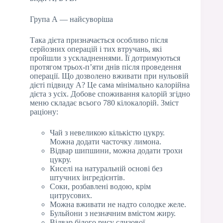
Група А — найсуворіша
Така дієта призначається особливо після
серйозних операцій і тих втручань, які
пройшли з ускладненнями. Її дотримуються
протягом трьох-п’яти днів після проведення
операції. Що дозволено вживати при нульовій
дієті підвиду А? Це сама мінімально калорійна
дієта з усіх. Добове споживання калорій згідно
меню складає всього 780 кілокалорій. Зміст
раціону:
Чай з невеликою кількістю цукру.
Можна додати часточку лимона.
Відвар шипшини, можна додати трохи
цукру.
Киселі на натуральній основі без
штучних інгредієнтів.
Соки, розбавлені водою, крім
цитрусових.
Можна вживати не надто солодке желе.
Бульйони з незначним вмістом жиру.
Відвар білого рису слизової