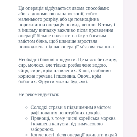
Ця операція відбувається двома способами:
або за допомогою лапароскопії, тобто
маленького розрізу, або це повноцінна
порожнинна операція по видаленню. В тому і
в іншому випадку важливо після проведення
операції більше налягати на їжу з багатим
вмістом білка, щоб швидше заростала
пошкоджена під час операції м’язова тканина.
Необхідні білкові продукти. Це м’ясо без жиру,
сир, молоко, але тільки розбавлене водою,
яйця, сири, крім плавлених. Каші, особливо
корисна гречана і пшоняна. Овочі, крім
бобових. Фрукти можна будь-які.
Не рекомендується:
Солодкі страви з підвищеним вмістом
рафінованих непотрібних цукрів.
Прянощі, в тому числі корейська морква
і квашена капуста під тимчасовою
забороною.
Копченості після операції вживати вкрай