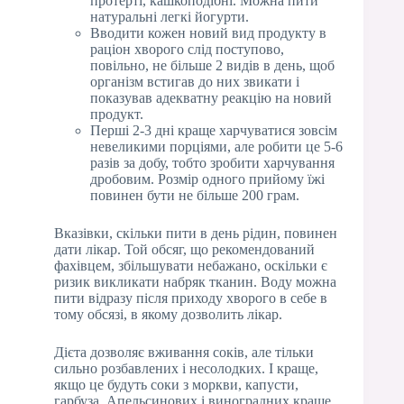
протерті, кашкоподібні. Можна пити
натуральні легкі йогурти.
Вводити кожен новий вид продукту в
раціон хворого слід поступово,
повільно, не більше 2 видів в день, щоб
організм встигав до них звикати і
показував адекватну реакцію на новий
продукт.
Перші 2-3 дні краще харчуватися зовсім
невеликими порціями, але робити це 5-6
разів за добу, тобто зробити харчування
дробовим. Розмір одного прийому їжі
повинен бути не більше 200 грам.
Вказівки, скільки пити в день рідин, повинен
дати лікар. Той обсяг, що рекомендований
фахівцем, збільшувати небажано, оскільки є
ризик викликати набряк тканин. Воду можна
пити відразу після приходу хворого в себе в
тому обсязі, в якому дозволить лікар.
Дієта дозволяє вживання соків, але тільки
сильно розбавлених і несолодких. І краще,
якщо це будуть соки з моркви, капусти,
гарбуза. Апельсинових і виноградних краще