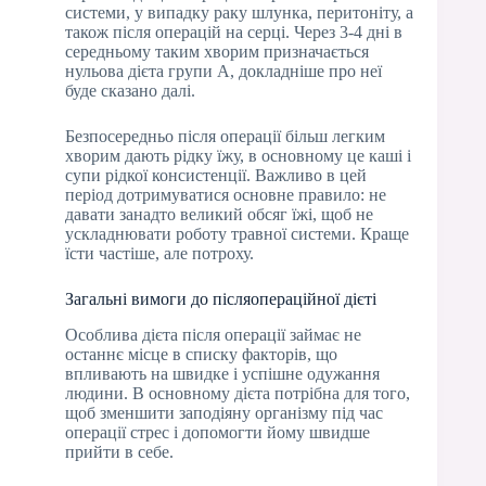
системи, у випадку раку шлунка, перитоніту, а
також після операцій на серці. Через 3-4 дні в
середньому таким хворим призначається
нульова дієта групи А, докладніше про неї
буде сказано далі.
Безпосередньо після операції більш легким
хворим дають рідку їжу, в основному це каші і
супи рідкої консистенції. Важливо в цей
період дотримуватися основне правило: не
давати занадто великий обсяг їжі, щоб не
ускладнювати роботу травної системи. Краще
їсти частіше, але потроху.
Загальні вимоги до післяопераційної дієті
Особлива дієта після операції займає не
останнє місце в списку факторів, що
впливають на швидке і успішне одужання
людини. В основному дієта потрібна для того,
щоб зменшити заподіяну організму під час
операції стрес і допомогти йому швидше
прийти в себе.