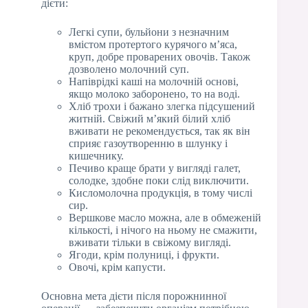
дієти:
Легкі супи, бульйони з незначним
вмістом протертого курячого м’яса,
круп, добре проварених овочів. Також
дозволено молочний суп.
Напіврідкі каші на молочній основі,
якщо молоко заборонено, то на воді.
Хліб трохи і бажано злегка підсушений
житній. Свіжий м’який білий хліб
вживати не рекомендується, так як він
сприяє газоутворенню в шлунку і
кишечнику.
Печиво краще брати у вигляді галет,
солодке, здобне поки слід виключити.
Кисломолочна продукція, в тому числі
сир.
Вершкове масло можна, але в обмеженій
кількості, і нічого на ньому не смажити,
вживати тільки в свіжому вигляді.
Ягоди, крім полуниці, і фрукти.
Овочі, крім капусти.
Основна мета дієти після порожнинної