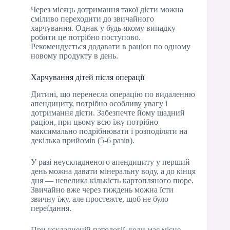
Через місяць дотримання такої дієти можна
сміливо переходити до звичайного
харчування. Однак у будь-якому випадку
робити це потрібно поступово.
Рекомендується додавати в раціон по одному
новому продукту в день.
Харчування дітей після операції
Дитині, що перенесла операцію по видаленню
апендициту, потрібно особливу увагу і
дотримання дієти. Забезпечте йому щадний
раціон, при цьому всю їжу потрібно
максимально подрібнювати і розподіляти на
декілька прийомів (5-6 разів).
У разі неускладненого апендициту у перший
день можна давати мінеральну воду, а до кінця
дня — невелика кількість картопляного пюре.
Звичайно вже через тиждень можна їсти
звичну їжу, але простежте, щоб не було
переїдання.
При ускладненій патології, коли має місце