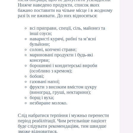
Нижче наведено продукти, список яких
бажано поставити на чільне місце і в жодному
разі їх не вживати. До них відносяться:
всі приправи, спеції, сіль, майонез та
інші соуси;
наваристі курячі, рибні та м’ясні
бульйони;
солоні, копчені страви;
мариновані продукти і будь-які
консерви;
борошняні і кондитерські вироби
(особливо з кремом);
бобові;
газовані напої;
фрукти з високим вмістом цукру
(виноград, груші, нектарини);
борщ і вуха;
незбиране молоко.
Слід набратися терпіння і мужньо перенести
період реабілітації. Чим ретельніше пацієнт
буде слідувати рекомендаціям, тим швидше
зможе відновитися.