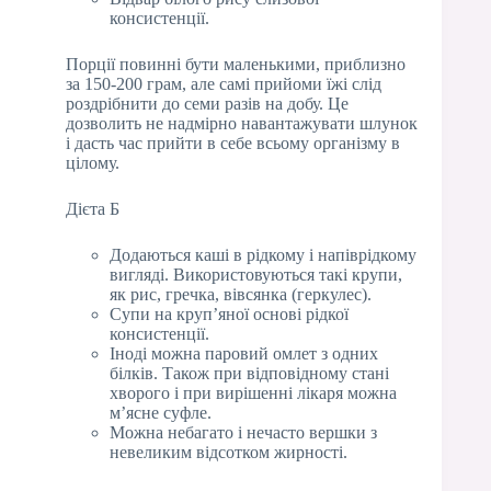
консистенції.
Порції повинні бути маленькими, приблизно
за 150-200 грам, але самі прийоми їжі слід
роздрібнити до семи разів на добу. Це
дозволить не надмірно навантажувати шлунок
і дасть час прийти в себе всьому організму в
цілому.
Дієта Б
Додаються каші в рідкому і напіврідкому
вигляді. Використовуються такі крупи,
як рис, гречка, вівсянка (геркулес).
Супи на круп’яної основі рідкої
консистенції.
Іноді можна паровий омлет з одних
білків. Також при відповідному стані
хворого і при вирішенні лікаря можна
м’ясне суфле.
Можна небагато і нечасто вершки з
невеликим відсотком жирності.