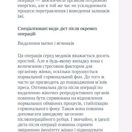
операції — забезпечити організм потрібною
енергією, але в той же час не ускладнювати
процеси перетравлення і виведення залишків
їжі.
Спеціалізовані види дієт після окремих
операцій
Видалення матки і яєчників
Ця операція серед медиків вважається досить
простий. Але в будь-якому випадку вона є
величезним стресовим фактором для
організму жінки, оскільки порушується
нормальний гормональний фон. До того ж
часто це призводить до пошкодження м’язів
преса. Оптимальна дієта після операції по
видаленню жіночих репродуктивних органів
повинна бути спрямована на відновлення
нормальних обмінних процесів, стабілізацію
гормонального фону. Також вона повинна
допомагати швидкому загоєнню
післяопераційного рубця. І звичайно, в ідеалі
дієта після операції повинна сприяти
зміцненню імунітету жінки і підвищувати