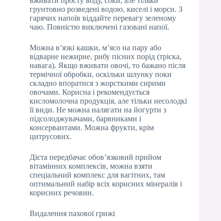
вживати просту воду, соки, але тільки
грунтовно розведені водою, киселі і морси. З
гарячих напоїв віддайте перевагу зеленому
чаю. Повністю виключені газовані напої.
Можна в’язкі кашки, м’ясо на пару або
відварне нежирне, рибу пісних порід (тріска,
навага). Якщо вживати овочі, то бажано після
термічної обробки, оскільки шлунку поки
складно впоратися з жорсткими сирими
овочами. Корисна і рекомендується
кисломолочна продукція, але тільки несолодкі
її види. Не можна налягати на йогурти з
підсолоджувачами, барвниками і
консервантами. Можна фрукти, крім
цитрусових.
Дієта передбачає обов’язковий прийом
вітамінних комплексів, можна взяти
спеціальний комплекс для вагітних, там
оптимальний набір всіх корисних мінералів і
корисних речовин.
Видалення пахової грижі