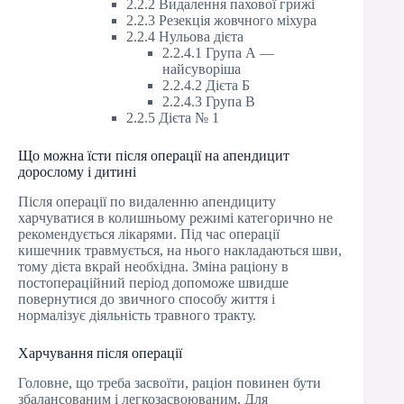
2.2.2 Видалення пахової грижі
2.2.3 Резекція жовчного міхура
2.2.4 Нульова дієта
2.2.4.1 Група А —
найсуворіша
2.2.4.2 Дієта Б
2.2.4.3 Група В
2.2.5 Дієта № 1
Що можна їсти після операції на апендицит
дорослому і дитині
Після операції по видаленню апендициту
харчуватися в колишньому режимі категорично не
рекомендується лікарями. Під час операції
кишечник травмується, на нього накладаються шви,
тому дієта вкрай необхідна. Зміна раціону в
постопераційний період допоможе швидше
повернутися до звичного способу життя і
нормалізує діяльність травного тракту.
Харчування після операції
Головне, що треба засвоїти, раціон повинен бути
збалансованим і легкозасвоюваним. Для