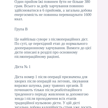
Один прийом їжі повинен бути не більше 380
грам. Всього за добу харчування повинно
здійснюватися в 6 прийомів, а загальна добова
енергоємність не повинна перевищувати 1600
ккал.
Група В
Це найбільш суворе з післяопераційних дієт.
По суті, це перехідний етап до нормального
дооперационному харчування. Вимоги до цієї
дієти описані в розділі про основному
післяопераційному раціоні.
Дієта № 1
Дієта номер 1 після операції призначена для
хворих після операцій на легенях, лікування
виразки шлунка, раку травних органів. Її
починають тільки після реабілітаційного
триденного періоду живлення за допомогою
зонда і після проходження всіх етапів
традиційної нульовою дієти. У цій дієті
загальна добова калорійність страв уже досить