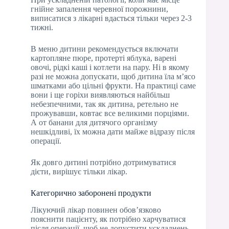
гнійне запалення черевної порожнини,
виписатися з лікарні вдасться тільки через 2-3
тижні.
В меню дитини рекомендується включати
картопляне пюре, протерті яблука, варені
овочі, рідкі каші і котлети на пару. Ні в якому
разі не можна допускати, щоб дитина їла м’ясо
шматками або цільні фрукти. На практиці саме
вони і ще горіхи виявляються найбільш
небезпечними, так як дитина, ретельно не
прожувавши, ковтає все великими порціями.
А от банани для дитячого організму
нешкідливі, їх можна дати майже відразу після
операції.
Як довго дитині потрібно дотримуватися
дієти, вирішує тільки лікар.
Категорично заборонені продукти
Лікуючий лікар повинен обов’язково
пояснити пацієнту, як потрібно харчуватися
після операції, щоб не допустити ускладнень.