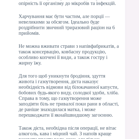
опірність її організму до мікробів та інфекцій.
Харчування має бути частим, але порції —
невеликими за обсягом. Ідеально буде
роздрібнити звичний триразовий раціон на 6
прийомів.
Не можна вживати страви з напівфабрикатів, а
також консервацію, ковбасну продукцію,
особливо копчені її види, а також гостру і
жирну їжу.
Для того щоб уникнути бродіння, здуття
живота і газоутворення, дієта наказує
необхідність відмови від білокачанної капусти,
бобових будь-якого виду, солодкої здоби, хліба.
Справа в тому, що газоутворення може
заподіяти біль не тривалої поки рани в області,
де раніше знаходилася матка, і може
перешкоджати її якнайшвидшому загоєнню.
Також дієта, необхідна після операції, не вітає
алкоголь, кава і міцний чай. З напоїв краще