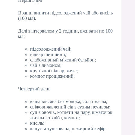
Перші 3 дні
Вранці випити підсолоджений чай або кисіль
(100 мл).
Далі з інтервалом у 2 години, вживати по 100
мл:
підсолоджений чай;
відвар шипшини;
слабожирный м’ясний бульйон;
чай з лимоном;
круп’яної відвар, желе;
компот проціджений.
Четвертий день
каша вівсяна без молока, солі і масла;
свіжовичавлений сік з сухим печивом;
суп з овочів, котлети на пару, шматочок
житнього хліба, компот;
кисіль;
капуста тушкована, нежирний кефір.