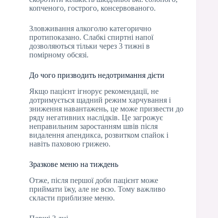
копченого, гострого, консервованого.
Зловживання алкоголю категорично
протипоказано. Слабкі спиртні напої
дозволяються тільки через 3 тижні в
помірному обсязі.
До чого призводить недотримання дієти
Якщо пацієнт ігнорує рекомендації, не
дотримується щадний режим харчування і
зниження навантажень, це може призвести до
ряду негативних наслідків. Це загрожує
неправильним заростанням швів після
видалення апендикса, розвитком спайок і
навіть паховою грижею.
Зразкове меню на тиждень
Отже, після першої доби пацієнт може
приймати їжу, але не всю. Тому важливо
скласти приблизне меню.