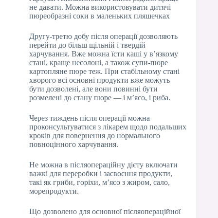
не давати. Можна використовувати дитячі
пюреобразні соки в маленьких пляшечках
Другу-третю добу після операції дозволяють
перейти до більш щільній і твердій
харчування. Вже можна їсти каші у в’язкому
стані, краще несолоні, а також супи-пюре
картопляне пюре теж. При стабільному стані
хворого всі основні продукти вже можуть
бути дозволені, але вони повинні бути
розмелені до стану пюре — і м’ясо, і риба.
Через тиждень після операції можна
проконсультуватися з лікарем щодо подальших
кроків для повернення до нормального
повноцінного харчування.
Не можна в післяопераційну дієту включати
важкі для переробки і засвоєння продукти,
такі як гриби, горіхи, м’ясо з жиром, сало,
морепродукти.
Що дозволено для основної післяопераційної