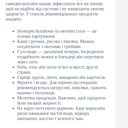
самодисципліни краще зафіксувати все на папері,
щоб не відійти від системи і не нашкодити своєму
здоров’ю. У список рекомендованих продуктів
входять:
Нежирні бульйони та овочеві супи — це
основа харчування.
Каші: гречана, рисова і вівсяна. Можна
поєднувати з овочами і грибами.
Суп-пюре — ідеальний вечерю. Інгредієнти
подрібнити можна в блендері або перетерти
через сито.
Риба, птах або пісне м’ясо в якості другої
страви.
Гарнір: крупи, овочі, макарони або картопля.
Фрукти і ягоди. Для перенесли операцію
рекомендуються цитрусові, персики, гранати,
малина і полуниця.
Молочна продукція. Важливо, щоб продукти
були низької жирності.
Не варто нехтувати рідиною. Буде корисним
рясне вживання чистої води, відвару
шипшини, киселю і зеленого чаю.