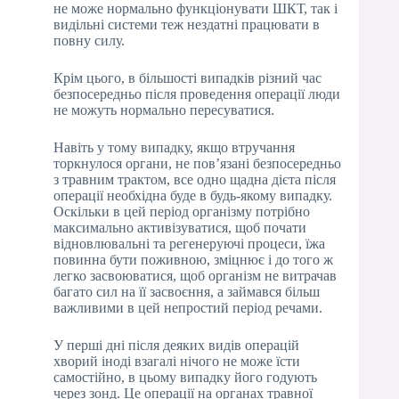
не може нормально функціонувати ШКТ, так і
видільні системи теж нездатні працювати в
повну силу.
Крім цього, в більшості випадків різний час
безпосередньо після проведення операції люди
не можуть нормально пересуватися.
Навіть у тому випадку, якщо втручання
торкнулося органи, не пов’язані безпосередньо
з травним трактом, все одно щадна дієта після
операції необхідна буде в будь-якому випадку.
Оскільки в цей період організму потрібно
максимально активізуватися, щоб почати
відновлювальні та регенеруючі процеси, їжа
повинна бути поживною, зміцнює і до того ж
легко засвоюватися, щоб організм не витрачав
багато сил на її засвоєння, а займався більш
важливими в цей непростий період речами.
У перші дні після деяких видів операцій
хворий іноді взагалі нічого не може їсти
самостійно, в цьому випадку його годують
через зонд. Це операції на органах травної