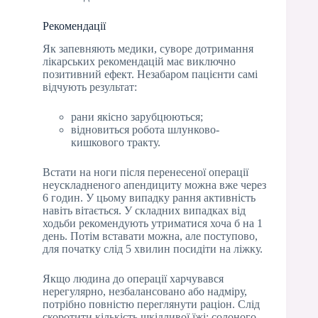
Рекомендації
Як запевняють медики, суворе дотримання
лікарських рекомендацій має виключно
позитивний ефект. Незабаром пацієнти самі
відчують результат:
рани якісно зарубцюються;
відновиться робота шлунково-
кишкового тракту.
Встати на ноги після перенесеної операції
неускладненого апендициту можна вже через
6 годин. У цьому випадку рання активність
навіть вітається. У складних випадках від
ходьби рекомендують утриматися хоча б на 1
день. Потім вставати можна, але поступово,
для початку слід 5 хвилин посидіти на ліжку.
Якщо людина до операції харчувався
нерегулярно, незбалансовано або надміру,
потрібно повністю переглянути раціон. Слід
скоротити кількість шкідливої їжі: солоного,