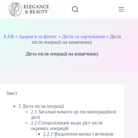
Перейти
до
вмісту
EAB
»
Здоров'я та фітнес
»
Дієти та харчування
»
Дієта
після операції на кишечнику
Дієта після операції на кишечнику
Зміст
2 Дієта після операції
2.1 Загальні вимоги до післяопераційної
дієті
2.2 Спеціалізовані види дієт після
окремих операцій
2.2.1 Видалення матки і яєчників