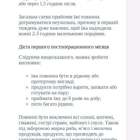
або через 1,5 години після.
Загальна схема прийомів їжі повинна
дотримуватися неухильно, причому в перший
тиждень дуже важливо, щоб їжа надходила
кожні 2-3 години маленькими порціями.
Дієта першого постоперационного місяця
Слідуючи вищесказаного, можна зробити
висновки:
їжа повинна бути в рідкому або
протертому вигляді;
продукти потрібно варити, запікати або
готувати на пару;
приймати їжу до 6 разів на добу;
пити багато рідини.
Повинні бути виключені всі солоні, копчені,
смажені, гострі страви, майонез і соуси. Також
під забороною жирна риба, м’ясо і молочна
продукція, продукти, що призводять до
газоутворення, випічка і кондитерські вироби.