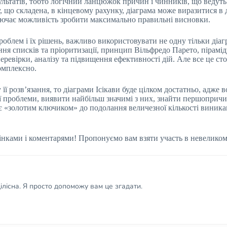
льтатів, тобто логічний ланцюжок причин і чинників, що ведут
 що складена, в кінцевому рахунку, діаграма може виразитися в 
лючає можливість зробити максимально правильні висновки.
лем і їх рішень, важливо використовувати не одну тільки діагр
ня списків та пріоритизації, принцип Вільфредо Парето, пірамі
перевірки, аналізу та підвищення ефективності дій. Але все це с
омплексно.
ї розв’язання, то діаграми Ісікави буде цілком достатньо, адже 
проблеми, виявити найбільш значимі з них, знайти першопричину
 є «золотим ключиком» до подолання величезної кількості виника
інками і коментарями! Пропонуємо вам взяти участь в невеликом
лісна. Я просто допоможу вам це згадати.