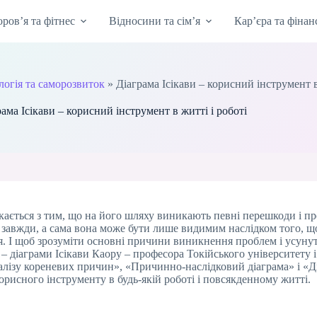
оров’я та фітнес
Відносини та сім’я
Кар’єра та фінан
огія та саморозвиток
»
Діаграма Ісікави – корисний інструмент в
ама Ісікави – корисний інструмент в житті і роботі
тикається з тим, що на його шляху виникають певні перешкоди і
е завжди, а сама вона може бути лише видимим наслідком того, щ
ся. І щоб зрозуміти основні причини виникнення проблем і усуну
 діаграми Ісікави Каору – професора Токійського університету і
налізу кореневих причин», «Причинно-наслідковий діаграма» і «Ді
рисного інструменту в будь-якій роботі і повсякденному житті.