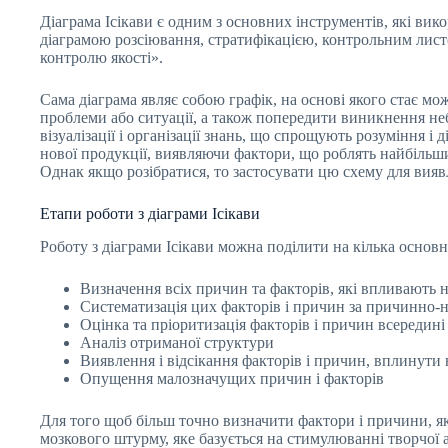
Діаграма Ісікави є одним з основних інструментів, які вик
діаграмою розсіювання, стратифікацією, контрольним лист
контролю якості».
Сама діаграма являє собою графік, на основі якого стає мо
проблеми або ситуації, а також попередити виникнення неб
візуалізації і організації знань, що спрощують розуміння і
нової продукції, виявляючи фактори, що роблять найбільши
Однак якщо розібратися, то застосувати цю схему для вияв
Етапи роботи з діаграми Ісікави
Роботу з діаграми Ісікави можна поділити на кілька основн
Визначення всіх причин та факторів, які впливають н
Систематизація цих факторів і причин за причинно-н
Оцінка та пріоритизація факторів і причин всередині 
Аналіз отриманої структури
Виявлення і відсікання факторів і причин, вплинути
Опущення малозначущих причин і факторів
Для того щоб більш точно визначити фактори і причини, я
мозкового штурму, яке базується на стимулюванні творчої а