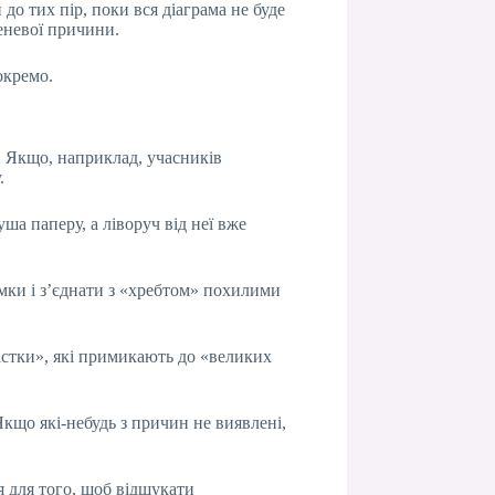
до тих пір, поки вся діаграма не буде
еневої причини.
окремо.
. Якщо, наприклад, учасників
.
ша паперу, а ліворуч від неї вже
амки і з’єднати з «хребтом» похилими
кістки», які примикають до «великих
Якщо які-небудь з причин не виявлені,
я для того, щоб відшукати