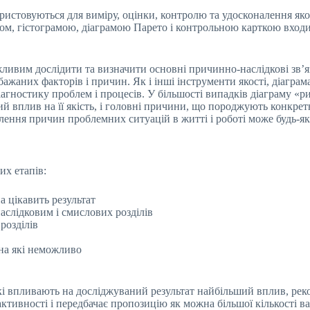
ористовуються для виміру, оцінки, контролю та удосконалення яко
ом, гістограмою, діаграмою Парето і контрольною карткою входи
жливим дослідити та визначити основні причинно-наслідкові зв’яз
ажаних факторів і причин. Як і інші інструменти якості, діаграм
 діагностику проблем і процесів. У більшості випадків діаграму «р
й вплив на її якість, і головні причини, що породжують конкрет
лення причин проблемних ситуацій в житті і роботі може будь-я
их етапів:
а цікавить результат
аслідковим і смислових розділів
розділів
 на які неможливо
кі впливають на досліджуваний результат найбільший вплив, ре
ктивності і передбачає пропозицію як можна більшої кількості ва