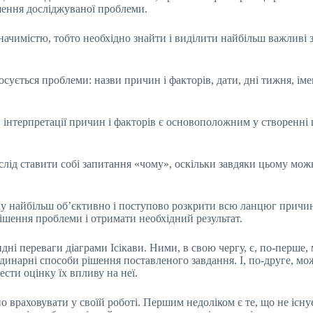
ення досліджуваної проблеми.
начимістю, тобто необхідно знайти і виділити найбільш важливі
сується проблеми: назви причин і факторів, дати, дні тижня, ім
 інтерпретації причин і факторів є основоположним у створенні 
слід ставити собі запитання «чому», оскільки завдяки цьому мож
найбільш об’єктивно і поступово розкрити всю ланцюг причинно
ішення проблеми і отримати необхідний результат.
і переваги діаграми Ісікави. Ними, в свою чергу, є, по-перше, 
динарні способи рішення поставленого завдання. І, по-друге, мож
сти оцінку їх впливу на неї.
дно враховувати у своїй роботі. Першим недоліком є те, що не існ