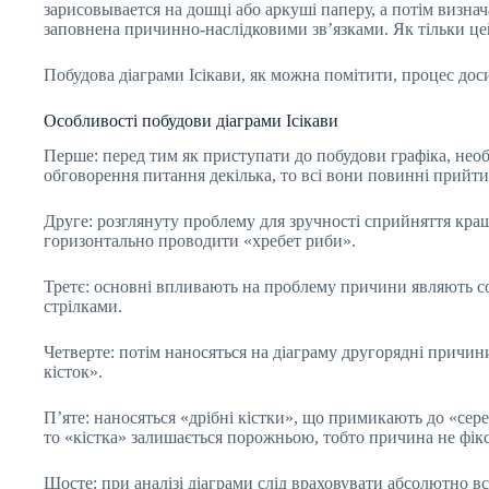
зарисовывается на дошці або аркуші паперу, а потім визнач
заповнена причинно-наслідковими зв’язками. Як тільки цей
Побудова діаграми Ісікави, як можна помітити, процес доси
Особливості побудови діаграми Ісікави
Перше: перед тим як приступати до побудови графіка, нео
обговорення питання декілька, то всі вони повинні прийти 
Друге: розглянуту проблему для зручності сприйняття краще
горизонтально проводити «хребет риби».
Третє: основні впливають на проблему причини являють соб
стрілками.
Четверте: потім наносяться на діаграму другорядні причини
кісток».
П’яте: наносяться «дрібні кістки», що примикають до «сер
то «кістка» залишається порожньою, тобто причина не фіксу
Шосте: при аналізі діаграми слід враховувати абсолютно в