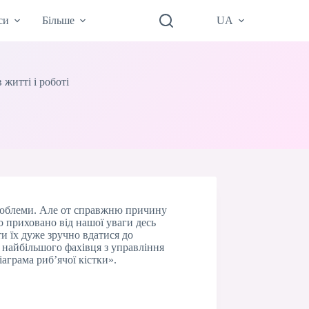
си
Більше
UA
 житті і роботі
 проблеми. Але от справжню причину
о приховано від нашої уваги десь
ти їх дуже зручно вдатися до
 найбільшого фахівця з управління
аграма риб’ячої кістки».