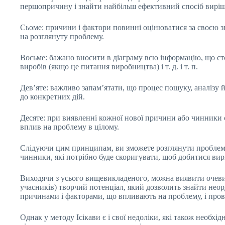
першопричину і знайти найбільш ефективний спосіб виріш
Сьоме: причини і фактори повинні оцінюватися за своєю з
на розглянуту проблему.
Восьме: бажано вносити в діаграму всю інформацію, що сто
виробів (якщо це питання виробництва) і т. д. і т. п.
Дев’яте: важливо запам’ятати, що процес пошуку, аналізу й
до конкретних дій.
Десяте: при виявленні кожної нової причини або чинники 
вплив на проблему в цілому.
Слідуючи цим принципам, ви зможете розглянути проблему 
чинники, які потрібно буде скоригувати, щоб добитися вир
Виходячи з усього вищевикладеного, можна виявити очевидн
учасників) творчий потенціал, який дозволить знайти неор
причинами і факторами, що впливають на проблему, і прове
Однак у методу Ісікави є і свої недоліки, які також необхі