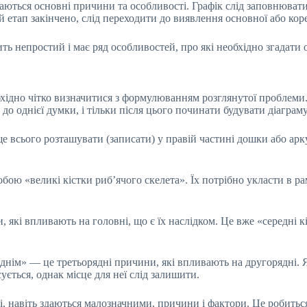
аються основні причини та особливості. Графік слід заповнювати 
 етап закінчено, слід переходити до виявлення основної або кор
ть непростий і має ряд особливостей, про які необхідно згадати 
бхідно чітко визначитися з формулюванням розглянутої проблеми
до однієї думки, і тільки після цього починати будувати діаграму
 всього розташувати (записати) у правій частині дошки або арку
ою «великі кістки риб’ячого скелета». Їх потрібно укласти в р
, які впливають на головні, що є їх наслідком. Це вже «середні 
еднім» — це третьорядні причини, які впливають на другорядні. 
ється, однак місце для неї слід залишити.
сі, навіть здаються малозначними, причини і фактори. Це робитьс