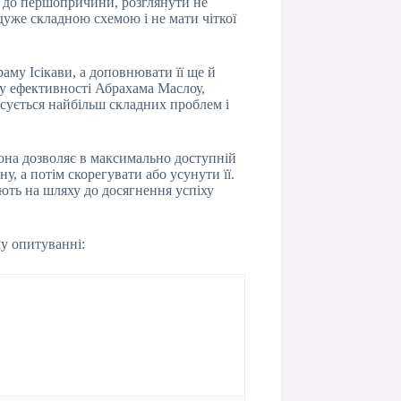
ь до першопричини, розглянути не
дуже складною схемою і не мати чіткої
аму Ісікави, а доповнювати її ще й
ду ефективності Абрахама Маслоу,
тосується найбільш складних проблем і
вона дозволяє в максимально доступній
, а потім скорегувати або усунути її.
ють на шляху до досягнення успіху
у опитуванні: