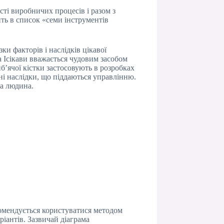
сті виробничих процесів і разом з
ть в список «семи інструментів
ки факторів і наслідків цікавої
а Ісікави вважається чудовим засобом
иб’ячої кістки застосовують в розробках
ні наслідки, що піддаються управлінню.
ка людина.
комендується користуватися методом
ріантів. Зазвичай діаграма