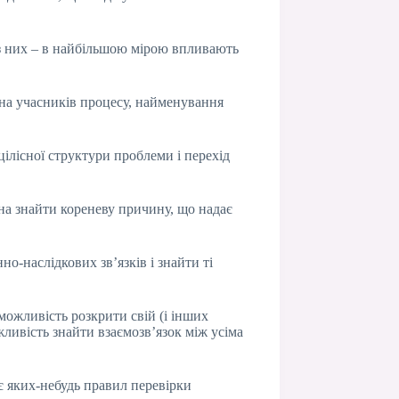
 з них – в найбільшою мірою впливають
ена учасників процесу, найменування
цілісної структури проблеми і перехід
на знайти кореневу причину, що надає
-наслідкових зв’язків і знайти ті
можливість розкрити свій (і інших
ливість знайти взаємозв’язок між усіма
ує яких-небудь правил перевірки