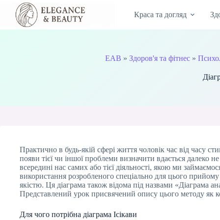
Перейти
до
Краса та догляд
Зд
вмісту
EAB
»
Здоров'я та фітнес
»
Психол
Діагр
Практично в будь-якій сфері життя чоловік час від часу с
появи тієї чи іншої проблеми визначити вдається далеко н
всередині нас самих або тієї діяльності, якою ми займаємо
використання розробленого спеціально для цього прийому –
якістю. Ця діаграма також відома під назвами «Діаграма а
Представлений урок присвячений опису цього методу як ко
Для чого потрібна діаграма Ісікави