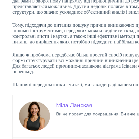
діаграми в зворотному напрямку від першопричини до резу
представляється можливим. Другий недолік полягає в тому,
структури, що значно ускладнює об’єктивний аналіз і вик
Тому, підходячи до питання пошуку причин виникаючих проб
іншими інструментами, серед яких можна виділити складан
контрольні листи і картки, а також інші ефективні методи 
питань, до вирішення яких потрібно підходити найбільш к
Якщо ж проблема передбачає більш простий спосіб пошуку ї
формі структурувати всі можливі причини виникнення цієї 
Для багатьох людей причинно-наслідкова діаграма Ісікави
перешкод.
Шановні передплатники і читачі, ми завжди раді вашим оц
Міла Ланская
Ви не проект для покращення. Ви вже ці