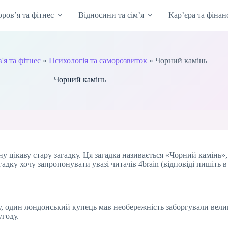
оров’я та фітнес
Відносини та сім’я
Кар’єра та фінан
'я та фітнес
»
Психологія та саморозвиток
»
Чорний камінь
Чорний камінь
 цікаву стару загадку. Ця загадка називається «Чорний камінь»,
адку хочу запропонувати увазі читачів 4brain (відповіді пишіть в
му, один лондонський купець мав необережність заборгували вел
угоду.