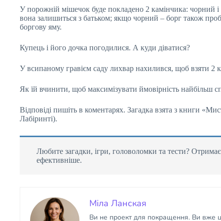
У порожній мішечок буде покладено 2 камінчика: чорний і 
вона залишиться з батьком; якщо чорний – борг також проба
боргову яму.
Купець і його дочка погодилися. А куди діватися?
У всипаному гравієм саду лихвар нахилився, щоб взяти 2 к
Як їй вчинити, щоб максимізувати ймовірність найбільш сп
Відповіді пишіть в коментарях. Загадка взята з книги «Ми
Лабіринті).
Любите загадки, ігри, головоломки та тести? Отримає
ефективніше.
Міла Ланская
Ви не проект для покращення. Ви вже ці