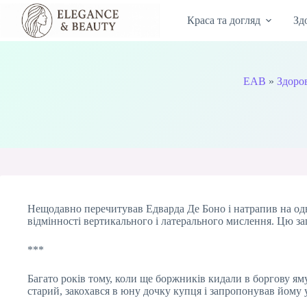
Перейти
до
Краса та догляд
Зд
вмісту
EAB
»
Здоров
Нещодавно перечитував Едварда Де Боно і натрапив на одну
відмінності вертикального і латерального мислення. Цю заг
***
Багато років тому, коли ще боржників кидали в боргову я
старий, закохався в юну дочку купця і запропонував йому 