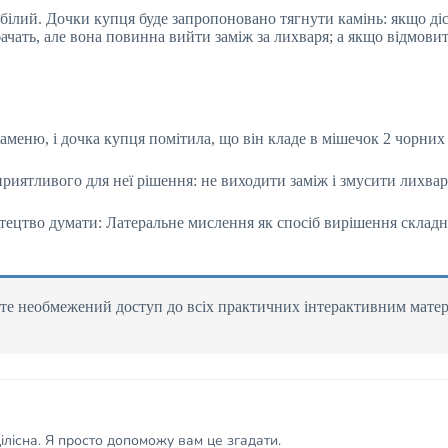
білий. Дочки купця буде запропоновано тягнути камінь: якщо діст
чать, але вона повинна вийти заміж за лихваря; а якщо відмовить
аменю, і дочка купця помітила, що він кладе в мішечок 2 чорних
риятливого для неї рішення: не виходити заміж і змусити лихвар
стецтво думати: Латеральне мислення як спосіб вирішення складн
те необмежений доступ до всіх практичних інтерактивним матері
лісна. Я просто допоможу вам це згадати.