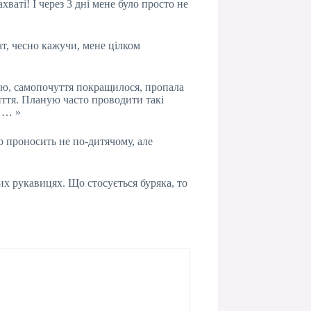
хваті! І через 3 дні мене було просто не
т, чесно кажучи, мене цілком
шою, самопочуття покращилося, пропала
життя. Планую часто проводити такі
! … »
о проносить не по-дитячому, але
х рукавицях. Що стосується буряка, то