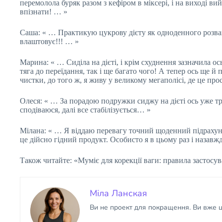
перемолола буряк разом з кефіром в міксері, і на виході вий
впізнати! … »
Саша: « … Практикую цукрову дієту як одноденного розва
влаштовує!!! … »
Марина: « … Сиділа на дієті, і крім схуднення зазначила 
тяга до переїдання, так і ще багато чого! А тепер ось ще 
чистки, до того ж, я живу у великому мегаполісі, де це про
Олеся: « … За порадою подружки сиджу на дієті ось уже тр
сподіваюся, далі все стабілізується… »
Мілана: « … Я віддаю перевагу точний щоденний підрахуно
це дійсно гідний продукт. Особисто я в цьому раз і назавж
Також читайте: «Муміє для корекції ваги: правила застосув
Міла Ланская
Ви не проект для покращення. Ви вже ці