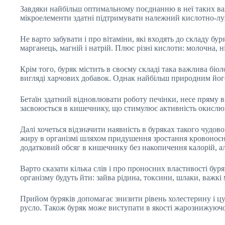
Завдяки найбільш оптимальному поєднанню в неї таких важли
мікроелементи здатні підтримувати належний кислотно-лужн
Не варто забувати і про вітаміни, які входять до складу буря
марганець, магній і натрій. Плюс різні кислоти: молочна, 
Крім того, буряк містить в своєму складі така важлива біо
вигляді харчових добавок. Однак найбільш природним його
Бетаїн здатний відновлювати роботу печінки, несе пряму ві
засвоюється в кишечнику, що стимулює активність окислюв
Далі хочеться відзначити наявність в буряках такого чуд
жиру в організмі шляхом придушення зростання кровоносних
додатковий обсяг в кишечнику без накопичення калорій, ал
Варто сказати кілька слів і про проносних властивості бур
організму будуть йти: зайва рідина, токсини, шлаки, важк
Прийом буряків допомагає знизити рівень холестерину і цу
русло. Також буряк може виступати в якості жарознижуючог