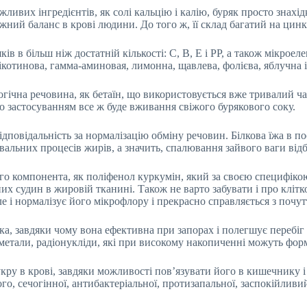
вих інгредієнтів, як солі кальцію і калію, буряк просто знахідк
ий баланс в крові людини. До того ж, її склад багатий на цинк і
ків в більш ніж достатній кількості: С, В, Е і РР, а також мікроел
нікотинова, гамма-аминовая, лимонна, щавлева, фолієва, яблучна 
логічна речовина, як бетаїн, що використовується вже тривалий ч
 застосуванням все ж буде вживання свіжого бурякового соку.
дповідальність за нормалізацію обміну речовин. Білкова їжа в по
альних процесів жирів, а значить, спалювання зайвого ваги відб
ового компонента, як поліфенол куркумін, який за своєю специф
 судин в жировій тканині. Також не варто забувати і про клітко
е і нормалізує його мікрофлору і прекрасно справляється з почут
яка, завдяки чому вона ефективна при запорах і полегшує перебі
і метали, радіонукліди, які при високому накопиченні можуть фор
кру в крові, завдяки можливості пов’язувати його в кишечнику і
о, сечогінної, антибактеріальної, протизапальної, заспокійливий