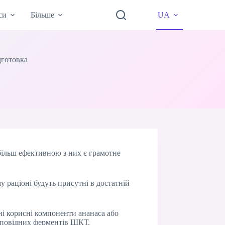
си
Більше
UA
дготовка
йбільш ефективною з них є грамотне
 раціоні будуть присутні в достатній
ні корисні компоненти ананаса або
ідповідних ферментів ШКТ.