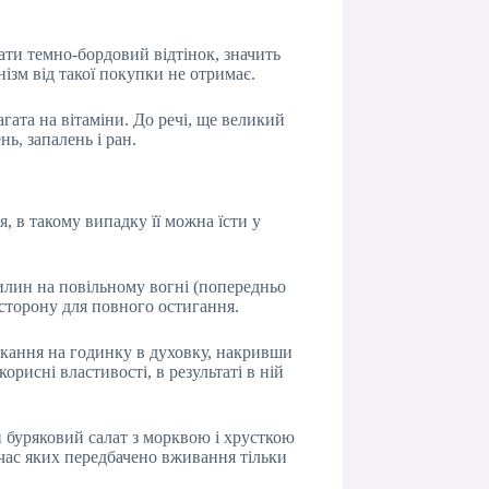
ати темно-бордовий відтінок, значить
нізм від такої покупки не отримає.
гата на вітаміни. До речі, ще великий
ь, запалень і ран.
, в такому випадку її можна їсти у
вилин на повільному вогні (попередньо
 сторону для повного остигання.
ікання на годинку в духовку, накривши
рисні властивості, в результаті в ній
 буряковий салат з морквою і хрусткою
 час яких передбачено вживання тільки