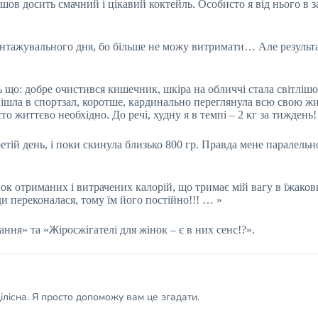
шов досить смачний і цікавий коктейль. Особисто я від нього в за
нтажувального дня, бо більше не можу витримати… Але результа
ось що: добре очистився кишечник, шкіра на обличчі стала світлі
й пішла в спортзал, коротше, кардинально переглянула всю свою 
сто життєво необхідно. До речі, худну я в темпі – 2 кг за тиждень
етій день, і поки скинула близько 800 гр. Правда мене паралельн
к отриманих і витрачених калорій, що тримає мій вагу в їжакови
ди переконалася, тому їм його постійно!!! … »
ання» та «Жіросжігателі для жінок – є в них сенс!?».
лісна. Я просто допоможу вам це згадати.