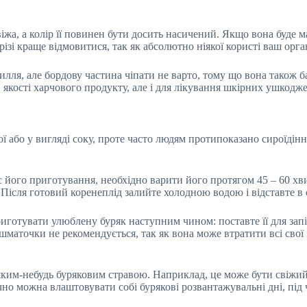
іжа, а колір її повинен бути досить насичений. Якщо вона буде м
різі краще відмовитися, так як абсолютно ніякої користі ваш орга
лля, але бордову частина чіпати не варто, тому що вона також ба
 якості харчового продукту, але і для лікування шкірних ушкоджен
 або у вигляді соку, проте часто людям протипоказано сироїдіння
с його приготування, необхідно варити його протягом 45 – 60 х
Після готовий коренеплід залийте холодною водою і відставте в
готувати улюблену буряк наступним чином: поставте її для зап
маточки не рекомендується, так як вона може втратити всі свої ко
яким-небудь буряковим стравою. Наприклад, це може бути свіжий
чно можна влаштовувати собі бурякові розвантажувальні дні, під