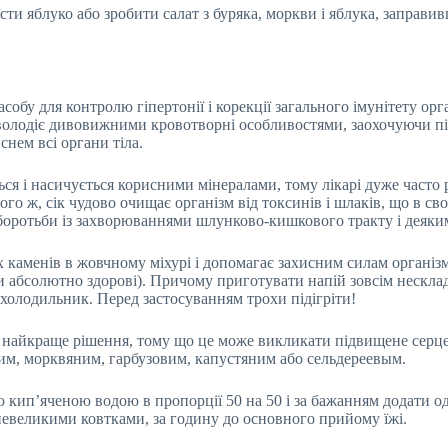
їсти яблуко або зробити салат з буряка, моркви і яблука, заправ
собу для контролю гіпертонії і корекції загального імунітету орг
 володіє дивовижними кровотворні особливостями, заохочуючи 
снем всі органи тіла.
ся і насичується корисними мінералами, тому лікарі дуже часто
того ж, сік чудово очищає організм від токсинів і шлаків, що в с
я боротьби із захворюваннями шлунково-кишкового тракту і деяки
 каменів в жовчному міхурі і допомагає захисним силам організ
и абсолютно здорові). Причому приготувати напій зовсім нескла
 холодильник. Перед застосуванням трохи підігріти!
е найкраще рішення, тому що це може викликати підвищене серц
им, морквяним, гарбузовим, капустяним або сельдереевым.
 кип’яченою водою в пропорції 50 на 50 і за бажанням додати о
 невеликими ковтками, за годину до основного прийому їжі.