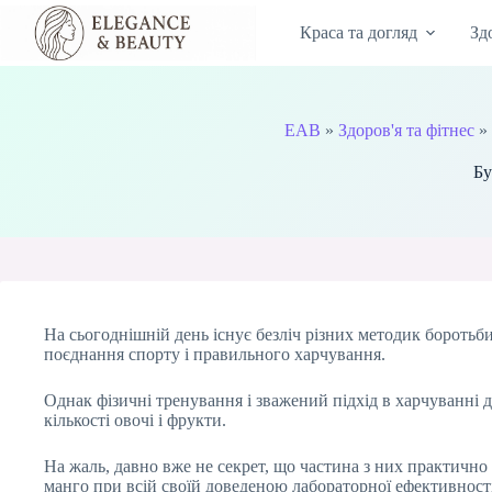
Перейти
до
Краса та догляд
Зд
вмісту
EAB
»
Здоров'я та фітнес
»
Бу
На сьогоднішній день існує безліч різних методик боротьб
поєднання спорту і правильного харчування.
Однак фізичні тренування і зважений підхід в харчуванні 
кількості овочі і фрукти.
На жаль, давно вже не секрет, що частина з них практично
манго при всій своїй доведеною лабораторної ефективност