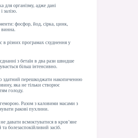
а для організму, адже дані
 залізо.
ементи: фосфор, йод, сірка, цинк,
і винна.
ас в різних програмах схуднення у
єднанні з бетаїн в два рази швидше
увається більш інтенсивно.
ікою здатний перешкоджати накопиченню
вину, яка не тільки створює
тям голоду.
г геморою. Разом з каловими масами з
мувати ракові пухлини.
 не давати всмоктуватися в кров’яне
 та болезаспокійливий засіб.