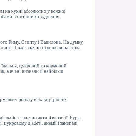
тем на кухні абсолютно у кожної
собами в питаннях схуднення.
ього Риму, Єгипту і Вавилона. На думку
листя. І вже значно пізніше вона стала
: їдальня, цукровий та кормовий.
, а вчені визнали її найбільш
рмальну роботу всіх внутрішніх
яльність, значно активізуючи її. Буряк
цукровому діабеті, анемії і занепаді