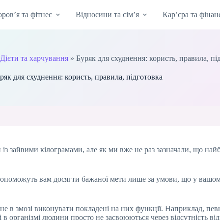
оров’я та фітнес
Відносини та сім’я
Кар’єра та фінан
Дієти та харчування
»
Буряк для схуднення: користь, правила, пі
ряк для схуднення: користь, правила, підготовка
и із зайвими кілограмами, але як ми вже не раз зазначали, що на
допоможуть вам досягти бажаної мети лише за умови, що у вашому
 не в змозі виконувати покладені на них функції. Наприклад, пев
і в організмі людини просто не засвоюються через відсутність в