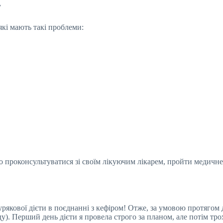
у
які мають такі проблеми:
но проконсультуватися зі своїм лікуючим лікарем, пройти медичне 
кової дієти в поєднанні з кефіром! Отже, за умовою протягом дня
у). Перший день дієти я провела строго за планом, але потім тро