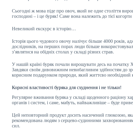
Сьогодні ж мова піде про овоч, який не одне століття виро
господині – і це буряк! Саме вона належить до тієї когорт
Невеликий екскурс в історію…
Історія цього чудового овочу налічує більше 4000 років, 
дослідників, на перших порах люди більше використовували 
з’являтися на обідніх столах у складі різних страв.
У нашій країні буряк почали вирощувати десь на початку XIV
Завдяки своїм дивовижним невибагливим здібностям до зрос
корисним подарунком природи, який життєво необхідний 
Корисні властивості буряка для схуднення і не тільки!
Регулярне вживання буряка у складі щоденного раціону ха
органів і систем, і саме, мабуть, найважливіше – буде прив
Цей неповторний продукт досить насичений глюкозою, яка з
рекомендована людям з серцево-судинними захворюваннями, п
сил.