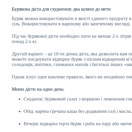
Бурякова дієта для схуднення: два шляхи до мети
Буряк можна використовувати в якості єдиного продукту в с
сіль. Використовувати в вареному або запеченому вигляді
Під час бурякової дієти необхідно пити не менше 2-х літрів
понад 2-х кг.
Другий варіант – це 10-ти денна дієта, яка дозволить вам 
можете поєднувати відварну буряк з пісним відвареним м’
солодощів, випічки, газованих напоїв і багатьох інших «ш
Однак існує одне важливе правило, якого ви неодмінно по
Меню дієти на один день:
Сніданок: буряковий салат з морквою і лимонним соко
Обід: варена гречана каша без додавання солі і масла
Вечеря: відварна терта буряк і риба на пару або овоче