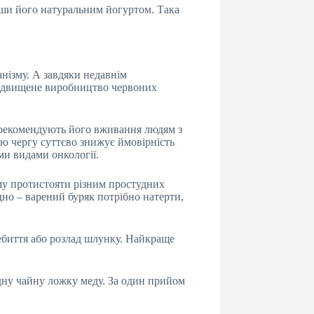
ивши його натуральним йогуртом. Така
анізму. А завдяки недавнім
підвищене виробництво червоних
 рекомендують його вживання людям з
вою чергу суттєво знижує ймовірність
ми видами онкології.
му протистояти різним простудних
дно – варений буряк потрібно натерти,
ебиття або розлад шлунку. Найкраще
дну чайну ложку меду. За один прийом