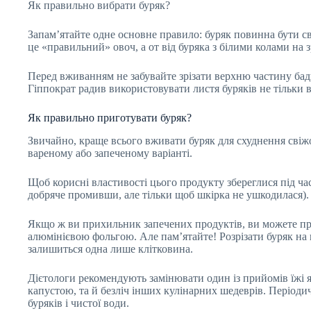
Як правильно вибрати буряк?
Запам’ятайте одне основне правило: буряк повинна бути св
це «правильний» овоч, а от від буряка з білими колами на з
Перед вживанням не забувайте зрізати верхню частину бади
Гіппократ радив використовувати листя буряків не тільки в
Як правильно приготувати буряк?
Звичайно, краще всього вживати буряк для схуднення свіжої
вареному або запеченому варіанті.
Щоб корисні властивості цього продукту збереглися під ча
добряче промивши, але тільки щоб шкірка не ушкодилася). 
Якщо ж ви прихильник запечених продуктів, ви можете при
алюмінієвою фольгою. Але пам’ятайте! Розрізати буряк на ш
залишиться одна лише клітковина.
Дієтологи рекомендують замінювати один із прийомів їжі 
капустою, та й безліч інших кулінарних шедеврів. Періоди
буряків і чистої води.