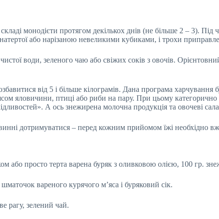
кладі монодієти протягом декількох днів (не більше 2 – 3). Під 
, натертої або нарізаною невеликими кубиками, і трохи приправ
 чистої води, зеленого чаю або свіжих соків з овочів. Орієнтовн
позбавитися від 5 і більше кілограмів. Дана програма харчування 
ясом яловичини, птиці або риби на пару. При цьому категорично
кідливостей». А ось знежирена молочна продукція та овочеві сала
винні дотримуватися – перед кожним прийомом їжі необхідно вжи
м або просто терта варена буряк з оливковою олією, 100 гр. зне
, шматочок вареного курячого м’яса і буряковий сік.
ве рагу, зелений чай.