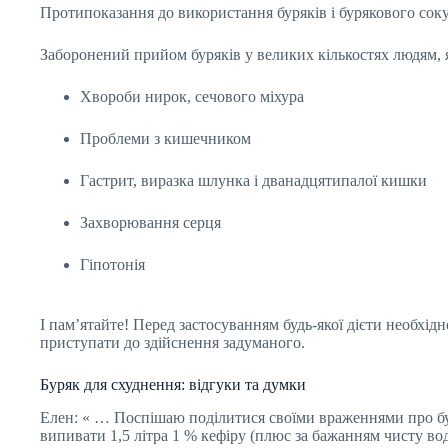
Протипоказання до використання буряків і бурякового сок
Заборонений прийом буряків у великих кількостях людям, 
Хвороби нирок, сечового міхура
Проблеми з кишечником
Гастрит, виразка шлунка і дванадцятипалої кишки
Захворювання серця
Гіпотонія
І пам’ятайте! Перед застосуванням будь-якої дієти необхід
приступати до здійснення задуманого.
Буряк для схуднення: відгуки та думки
Елен: « … Поспішаю поділитися своїми враженнями про буря
випивати 1,5 літра 1 % кефіру (плюс за бажанням чисту вод