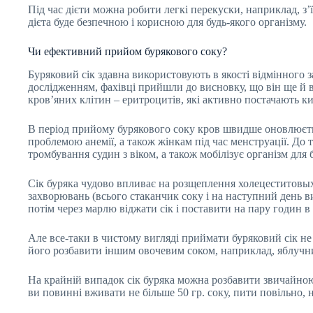
Під час дієти можна робити легкі перекуски, наприклад, з’
дієта буде безпечною і корисною для будь-якого організму.
Чи ефективний прийом бурякового соку?
Буряковий сік здавна використовують в якості відмінного за
дослідженням, фахівці прийшли до висновку, що він ще й
кров’яних клітин – еритроцитів, які активно постачають ки
В період прийому бурякового соку кров швидше оновлюєть
проблемою анемії, а також жінкам під час менструації. До 
тромбування судин з віком, а також мобілізує організм дл
Сік буряка чудово впливає на розщеплення холецеститовых
захворювань (всього стаканчик соку і на наступний день в
потім через марлю віджати сік і поставити на пару годин в
Але все-таки в чистому вигляді приймати буряковий сік н
його розбавити іншим овочевим соком, наприклад, яблучн
На крайній випадок сік буряка можна розбавити звичайною
ви повинні вживати не більше 50 гр. соку, пити повільно,