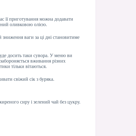
час її приготування можна додавати
лений оливковою олією.
ий зниження ваги за ці дні становитиме
буде досить таки сувора. У меню ви
 забороняється вживання різних
тики тільки вітаються.
вати свіжий сік з буряка.
жиреного сиру і зелений чай без цукру.