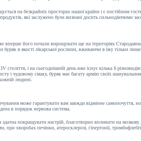
щується на безкрайніх просторах нашої країни і є постійним гос
и продуктів, які заслужено були визнані досить сильнодіючими за
адже вперше його почали вирощувати ще на територіях Стародавн
буряк в якості лікарської рослини, вживаючи в їжу тільки лише 
 століття, і на сьогоднішній день вже існує кілька її різновидів
ту і чудовому смаку, буряк має багату армію своїх шанувальників
кожній людині.
рчування може гарантувати вам завжди відмінне самопочуття, но
едена в порядок нервова система.
датна покращувати настрій, благотворно впливати на мозкову ді
ри хворобах печінки, атеросклерозі, гіпертонії, тромбофлебіті, 