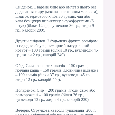
Сніданок. 1 варене яйце або омлет з нього без
додавання жиру (можна з нежирним молоком),
шматок зернового хліба 30 грамів, чай або
кава без цукру вприкуску з сухофруктами (5
штук) (білки 14 гр., вуглеводи 36 гр., жири 9
гр., калорій 280).
Другий сніданок. 2 будь-яких фрукта розміром
із середнє яблуко, нежирний натуральний
йогурт – 100 грамів (білки 10 гр., вуглеводи 45
гр., жири 2 гр., калорій 240).
Обід. Салат зі свіжих овочів – 150 грамів,
гречана каша – 150 грамів, яловичина відварна
– 100 грамів (білки 37 гр., вуглеводи 45 гр.,
жири 12 гр., калорій 440).
Полуденок. Сир – 200 грамів, ягоди свіжі або
розморожені – 100 грамів (білки 36 гр.,
вуглеводи 13 гр., жири 4 гр., калорій 230).
Вечерю. Стручкова квасоля тушкована -200 г,
кальмари відварені або приготовані на пару