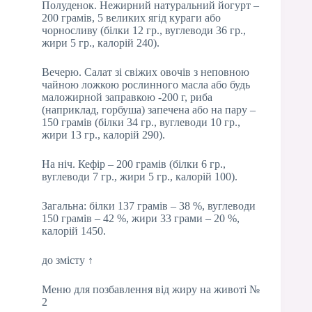
Полуденок. Нежирний натуральний йогурт –
200 грамів, 5 великих ягід кураги або
чорносливу (білки 12 гр., вуглеводи 36 гр.,
жири 5 гр., калорій 240).
Вечерю. Салат зі свіжих овочів з неповною
чайною ложкою рослинного масла або будь
маложирной заправкою -200 г, риба
(наприклад, горбуша) запечена або на пару –
150 грамів (білки 34 гр., вуглеводи 10 гр.,
жири 13 гр., калорій 290).
На ніч. Кефір – 200 грамів (білки 6 гр.,
вуглеводи 7 гр., жири 5 гр., калорій 100).
Загальна: білки 137 грамів – 38 %, вуглеводи
150 грамів – 42 %, жири 33 грами – 20 %,
калорій 1450.
до змісту ↑
Меню для позбавлення від жиру на животі №
2