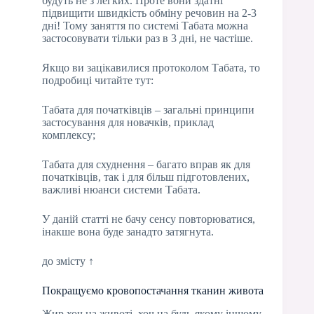
будуть не з легких. Проте вони здатні
підвищити швидкість обміну речовин на 2-3
дні! Тому заняття по системі Табата можна
застосовувати тільки раз в 3 дні, не частіше.
Якщо ви зацікавилися протоколом Табата, то
подробиці читайте тут:
Табата для початківців – загальні принципи
застосування для новачків, приклад
комплексу;
Табата для схуднення – багато вправ як для
початківців, так і для більш підготовлених,
важливі нюанси системи Табата.
У даній статті не бачу сенсу повторюватися,
інакше вона буде занадто затягнута.
до змісту ↑
Покращуємо кровопостачання тканин живота
Жир хоч на животі, хоч на будь-якому іншому