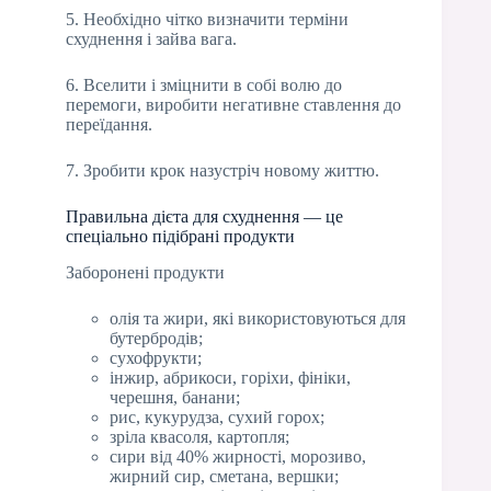
5. Необхідно чітко визначити терміни
схуднення і зайва вага.
6. Вселити і зміцнити в собі волю до
перемоги, виробити негативне ставлення до
переїдання.
7. Зробити крок назустріч новому життю.
Правильна дієта для схуднення — це
спеціально підібрані продукти
Заборонені продукти
олія та жири, які використовуються для
бутербродів;
сухофрукти;
інжир, абрикоси, горіхи, фініки,
черешня, банани;
рис, кукурудза, сухий горох;
зріла квасоля, картопля;
сири від 40% жирності, морозиво,
жирний сир, сметана, вершки;