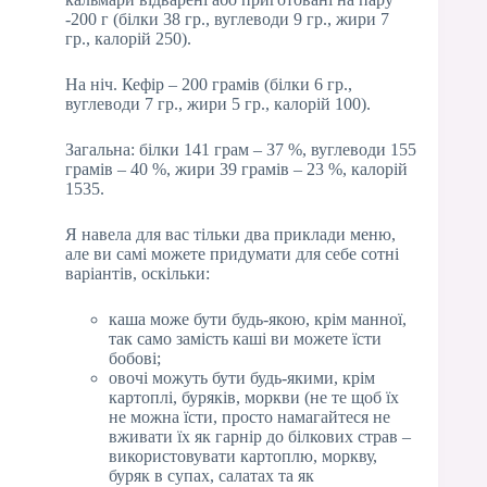
-200 г (білки 38 гр., вуглеводи 9 гр., жири 7
гр., калорій 250).
На ніч. Кефір – 200 грамів (білки 6 гр.,
вуглеводи 7 гр., жири 5 гр., калорій 100).
Загальна: білки 141 грам – 37 %, вуглеводи 155
грамів – 40 %, жири 39 грамів – 23 %, калорій
1535.
Я навела для вас тільки два приклади меню,
але ви самі можете придумати для себе сотні
варіантів, оскільки:
каша може бути будь-якою, крім манної,
так само замість каші ви можете їсти
бобові;
овочі можуть бути будь-якими, крім
картоплі, буряків, моркви (не те щоб їх
не можна їсти, просто намагайтеся не
вживати їх як гарнір до білкових страв –
використовувати картоплю, моркву,
буряк в супах, салатах та як