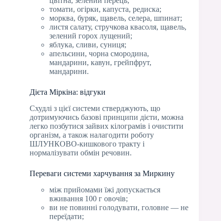
цвітна, зелений перець;
томати, огірки, капуста, редиска;
морква, буряк, щавель, селера, шпинат;
листя салату, стручкова квасоля, щавель,
зелений горох лущений;
яблука, сливи, суниця;
апельсини, чорна смородина,
мандарини, кавун, грейпфрут,
мандарини.
Дієта Міркіна: відгуки
Схудлі з цієї системи стверджують, що
дотримуючись базові принципи дієти, можна
легко позбутися зайвих кілограмів і очистити
організм, а також налагодити роботу
ШЛУНКОВО-кишкового тракту і
нормалізувати обмін речовин.
Переваги системи харчування за Миркину
між прийомами їжі допускається
вживання 100 г овочів;
ви не повинні голодувати, головне — не
переїдати;