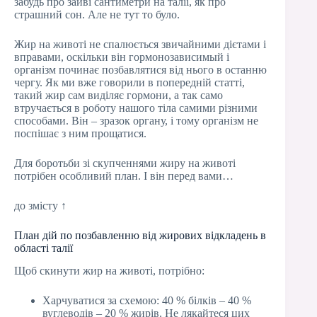
забудь про зайві сантиметри на талії, як про
страшний сон. Але не тут то було.
Жир на животі не спалюється звичайними дієтами і
вправами, оскільки він гормонозависимый і
організм починає позбавлятися від нього в останню
чергу. Як ми вже говорили в попередній статті,
такий жир сам виділяє гормони, а так само
втручається в роботу нашого тіла самими різними
способами. Він – зразок органу, і тому організм не
поспішає з ним прощатися.
Для боротьби зі скупченнями жиру на животі
потрібен особливий план. І він перед вами…
до змісту ↑
План дій по позбавленню від жирових відкладень в
області талії
Щоб скинути жир на животі, потрібно:
Харчуватися за схемою: 40 % білків – 40 %
вуглеводів – 20 % жирів. Не лякайтеся цих