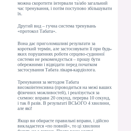
можна скоротити інтервали та/або загальний
час тренування, і потім поступово збільшувати
їх.
Другий вид – гучна система тренувань
«протокол Табата».
Вона дає приголомшливі результати за
короткий термін, але застосовувати її при будь-
яких порушеннях роботи серцево-судинної
системи не рекомендується – прошу бути
обережними і відвідати перед початком
застосування Табата лікаря-кардіолога.
Тренування за методом Табата
високоінтенсивна (проводиться на межі ваших
фізичних можливостей), і реалізується за
схемою: вправи 20 секунд, перерва 10 секунд,
і так 8 разів. В результаті ВСЬОГО 4 хвилини,
але які!
Якщо ви обираєте правильні вправи, і дійсно
викладаєтеся «по повній», то ці хвилини