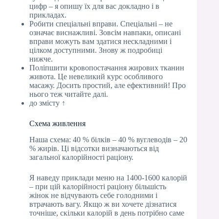
цифр – я опишу їх для вас докладно і в
прикладах.
Робити спеціальні вправи. Спеціальні – не
означає виснажливі. Зовсім навпаки, описані
вправи можуть вам здатися нескладними і
цілком доступними. Знову ж подробиці
нижче.
Поліпшити кровопостачання жирових тканин
живота. Це невеликий курс особливого
масажу. Досить простий, але ефективний! Про
нього теж читайте далі.
до змісту ↑
Схема живлення
Наша схема: 40 % білків – 40 % вуглеводів – 20
% жирів. Ці відсотки визначаються від
загальної калорійності раціону.
Я наведу приклади меню на 1400-1600 калорій
– при цій калорійності раціону більшість
жінок не відчувають себе голодними і
втрачають вагу. Якщо ж ви хочете дізнатися
точніше, скільки калорій в день потрібно саме