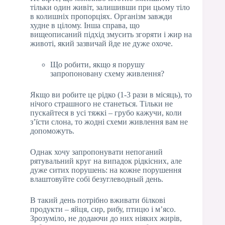
тільки один живіт, залишивши при цьому тіло
в колишніх пропорціях. Організм завжди
худне в цілому. Інша справа, що
вищеописаний підхід змусить згоряти і жир на
животі, який зазвичай йде не дуже охоче.
Що робити, якщо я порушу
запропоновану схему живлення?
Якщо ви робите це рідко (1-3 рази в місяць), то
нічого страшного не станеться. Тільки не
пускайтеся в усі тяжкі – грубо кажучи, коли
з’їсти слона, то жодні схеми живлення вам не
допоможуть.
Однак хочу запропонувати непоганий
рятувальний круг на випадок рідкісних, але
дуже ситих порушень: на кожне порушення
влаштовуйте собі безуглеводный день.
В такий день потрібно вживати білкові
продукти – яйця, сир, рибу, птицю і м’ясо.
Зрозуміло, не додаючи до них ніяких жирів,