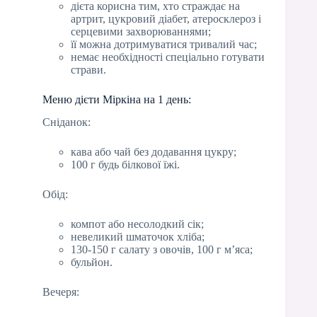
дієта корисна тим, хто страждає на
артрит, цукровий діабет, атеросклероз і
серцевими захворюваннями;
її можна дотримуватися тривалий час;
немає необхідності спеціально готувати
страви.
Меню дієти Міркіна на 1 день:
Сніданок:
кава або чай без додавання цукру;
100 г будь білкової їжі.
Обід:
компот або несолодкий сік;
невеликий шматочок хліба;
130-150 г салату з овочів, 100 г м’яса;
бульйон.
Вечеря: