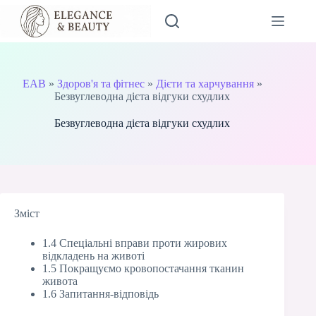
Перейти
до
вмісту
EAB
»
Здоров'я та фітнес
»
Дієти та харчування
»
Безвуглеводна дієта відгуки схудлих
Безвуглеводна дієта відгуки схудлих
Зміст
1.4 Спеціальні вправи проти жирових
відкладень на животі
1.5 Покращуємо кровопостачання тканин
живота
1.6 Запитання-відповідь