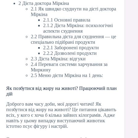
2 Дієта доктора Міркіна
2.1 Як швидко схуднути на дієті доктора
Міркіна
2.1.1 Основні правила
2.1.2 Дієта Міркіна: психологічні
аспекти схуднення
2.2 Правильна дієта для схуднення — це
спеціально підібрані продукти
2.2.1 Заборонені продукти
2.2.2 Дозволені продукти
2.3 Дієта Міркіна: відгуки
2.4 Переваги системи харчування за
Миркину
2.5 Меню дієти Міркіна на 1 день:
Як позбутися від жиру на животі? Працюючий план
дій
Доброго вам часу доби, мої дорогі читачі! Як
позбутися від жиру на животі? Це питання цікавить
всіх, у кого є хоча б кілька зайвих кілограмів. Адже
навіть у цьому випадку виступаючий животик
істотно псує фігуру і настрій.