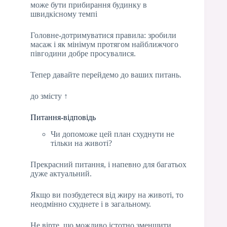
може бути прибирання будинку в
швидкісному темпі
Головне-дотримуватися правила: зробили
масаж і як мінімум протягом найближчого
півгодини добре просувалися.
Тепер давайте перейдемо до ваших питань.
до змісту ↑
Питання-відповідь
Чи допоможе цей план схуднути не
тільки на животі?
Прекрасний питання, і напевно для багатьох
дуже актуальний.
Якщо ви позбудетеся від жиру на животі, то
неодмінно схуднете і в загальному.
Не вірте, що можливо істотно зменшити