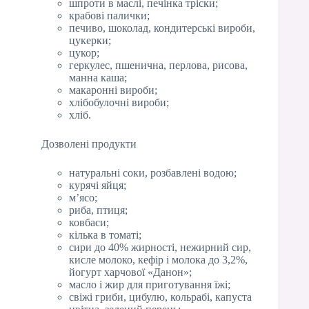
шпроти в маслі, печінка тріски;
крабові палички;
печиво, шоколад, кондитерські вироби,
цукерки;
цукор;
геркулес, пшенична, перлова, рисова,
манна каша;
макаронні вироби;
хлібобулочні вироби;
хліб.
Дозволені продукти
натуральні соки, розбавлені водою;
курячі яйця;
м’ясо;
риба, птиця;
ковбаси;
кілька в томаті;
сири до 40% жирності, нежирний сир,
кисле молоко, кефір і молока до 3,2%,
йогурт харчової «Данон»;
масло і жир для приготування їжі;
свіжі гриби, цибулю, кольрабі, капуста