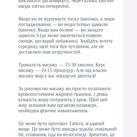
викликати дискомфорту. Через кілька хвилин
шкіра злегка почервоніє.
Якщо ви не відчуваєте тиску баночки, а лише
погладжування — ви недостатньо здавили
баночку. Якщо вам боляче — ви занадто
здавили її (це може закінчитися появою
синців, що вкрай небажано). Знайдіть золоту
середину, щоб тиск був чутливим, але не
доставляло вам незручностей.
Тривалість масажу — 15-30 хвилин. Курс
масажу — 10-15 процедур. Але від власне
масажу жир у вас нікуди не дінеться!
За допомогою масажу ви просто поліпшити
кровопостачання жирової тканини, і деяка
кількість жиру потрапить у кров. Щоб цей
жир залишив ваш організм назавжди,
необхідна фізичне навантаження.
Це може бути протокол Табата, згаданий
вище. Це може бути швидка ходьба, повільний
біг, плавання, їзда на велосипеді. Зрештою, це