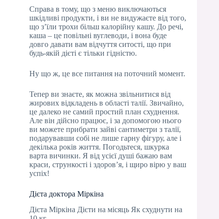
Справа в тому, що з меню виключаються
шкідливі продукти, і ви не видужаєте від того,
що з’їли трохи більш калорійну кашу. До речі,
каша – це повільні вуглеводи, і вона буде
довго давати вам відчуття ситості, що при
будь-якій дієті є тільки гідністю.
Ну що ж, це все питання на поточний момент.
Тепер ви знаєте, як можна звільнитися від
жирових відкладень в області талії. Звичайно,
це далеко не самий простий план схуднення.
Але він дійсно працює, і за допомогою нього
ви можете прибрати зайві сантиметри з талії,
подарувавши собі не лише гарну фігуру, але і
декілька років життя. Погодьтеся, шкурка
варта вичинки. Я від усієї душі бажаю вам
краси, стрункості і здоров’я, і щиро вірю у ваш
успіх!
Дієта доктора Міркіна
Дієта Міркіна Дієти на місяць Як схуднути на
10 кг