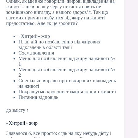
Однак, як ми вже говорили, жирові відкладення на
животі – це в першу чергу питання навіть не
зовнішнього вигляду, а нашого здоров’я. Так що
вагомих причин позбутися від жиру на животі
предостатньо. Але як це зробити?
«Хитрий» жир
План дій по позбавленню від жирових
відкладень в області талії
Схема живлення
Меню для позбавлення від жиру на животі №
1
Меню для позбавлення від жиру на животі №
2
Спеціальні вправи проти жирових відкладень
на животі
Покращуємо кровопостачання тканин живота
Питання-відповідь
до змісту ↑
«Хитрий» жир
Здавалося б, все просто: сядь на яку-небудь дієту і