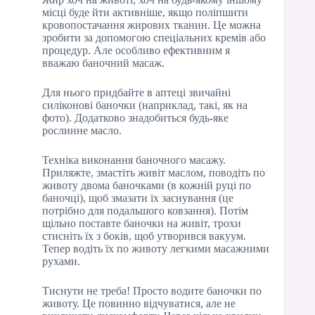
місці буде йти активніше, якщо поліпшити
кровопостачання жирових тканин. Це можна
зробити за допомогою спеціальних кремів або
процедур. Але особливо ефективним я
вважаю баночний масаж.
Для нього придбайте в аптеці звичайні
силіконові баночки (наприклад, такі, як на
фото). Додатково знадобиться будь-яке
рослинне масло.
Техніка виконання баночного масажу.
Приляжте, змастіть живіт маслом, поводіть по
животу двома баночками (в кожній руці по
баночці), щоб змазати їх заснування (це
потрібно для подальшого ковзання). Потім
щільно поставте баночки на живіт, трохи
стисніть їх з боків, щоб утворився вакуум.
Тепер водіть їх по животу легкими масажними
рухами.
Тиснути не треба! Просто водите баночки по
животу. Це повинно відчуватися, але не