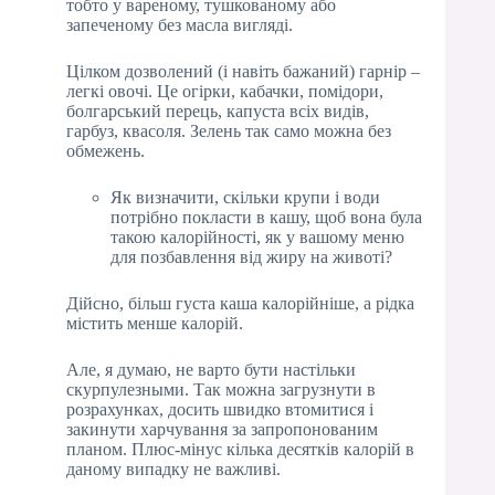
тобто у вареному, тушкованому або
запеченому без масла вигляді.
Цілком дозволений (і навіть бажаний) гарнір –
легкі овочі. Це огірки, кабачки, помідори,
болгарський перець, капуста всіх видів,
гарбуз, квасоля. Зелень так само можна без
обмежень.
Як визначити, скільки крупи і води
потрібно покласти в кашу, щоб вона була
такою калорійності, як у вашому меню
для позбавлення від жиру на животі?
Дійсно, більш густа каша калорійніше, а рідка
містить менше калорій.
Але, я думаю, не варто бути настільки
скурпулезными. Так можна загрузнути в
розрахунках, досить швидко втомитися і
закинути харчування за запропонованим
планом. Плюс-мінус кілька десятків калорій в
даному випадку не важливі.