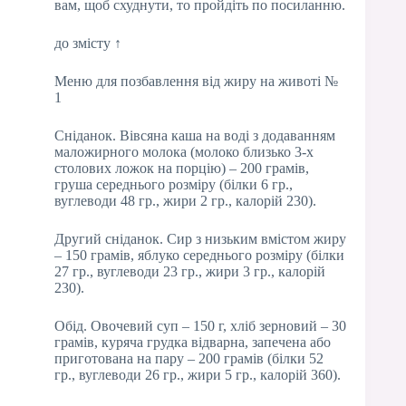
вам, щоб схуднути, то пройдіть по посиланню.
до змісту ↑
Меню для позбавлення від жиру на животі №
1
Сніданок. Вівсяна каша на воді з додаванням
маложирного молока (молоко близько 3-х
столових ложок на порцію) – 200 грамів,
груша середнього розміру (білки 6 гр.,
вуглеводи 48 гр., жири 2 гр., калорій 230).
Другий сніданок. Сир з низьким вмістом жиру
– 150 грамів, яблуко середнього розміру (білки
27 гр., вуглеводи 23 гр., жири 3 гр., калорій
230).
Обід. Овочевий суп – 150 г, хліб зерновий – 30
грамів, куряча грудка відварна, запечена або
приготована на пару – 200 грамів (білки 52
гр., вуглеводи 26 гр., жири 5 гр., калорій 360).