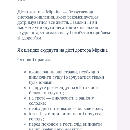
Дієта доктора Міркіна — безвуглеводна
система живлення, якою рекомендується
дотримуватися все життя. Завдяки їй ви
зможете уникнути негативних наслідків
схуднення, утримати вагу і позбутися проблем
зі здоров’ям.
Як швидко схуднути на дієті доктора Міркіна
Основні правила
вживаючи перші страви, необхідно
виключити гущу і харчуватися тільки
бульйонами;
на друге рекомендується їсти чисті
білкові продукти;
на третє — виключити з раціону
солодке;
необхідно пити якомога більше води;
їсти тільки при виникненні почуття
голоду;
перед походом в гості слід випивати
чашку кефіру або йогурту;