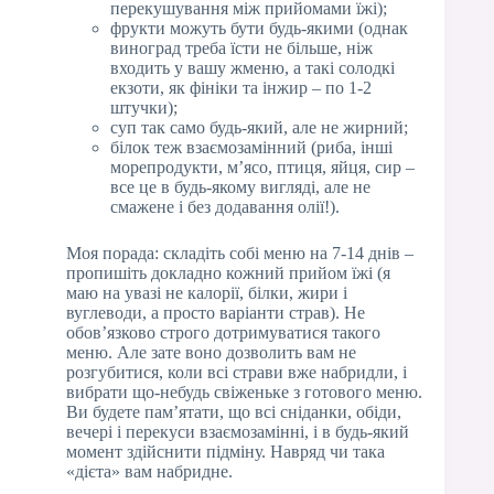
перекушування між прийомами їжі);
фрукти можуть бути будь-якими (однак
виноград треба їсти не більше, ніж
входить у вашу жменю, а такі солодкі
екзоти, як фініки та інжир – по 1-2
штучки);
суп так само будь-який, але не жирний;
білок теж взаємозамінний (риба, інші
морепродукти, м’ясо, птиця, яйця, сир –
все це в будь-якому вигляді, але не
смажене і без додавання олії!).
Моя порада: складіть собі меню на 7-14 днів –
пропишіть докладно кожний прийом їжі (я
маю на увазі не калорії, білки, жири і
вуглеводи, а просто варіанти страв). Не
обов’язково строго дотримуватися такого
меню. Але зате воно дозволить вам не
розгубитися, коли всі страви вже набридли, і
вибрати що-небудь свіженьке з готового меню.
Ви будете пам’ятати, що всі сніданки, обіди,
вечері і перекуси взаємозамінні, і в будь-який
момент здійснити підміну. Навряд чи така
«дієта» вам набридне.