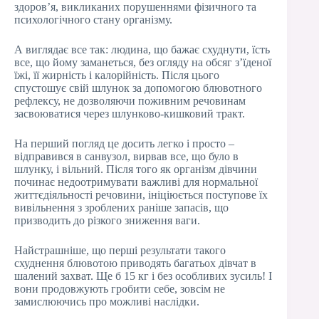
здоров’я, викликаних порушеннями фізичного та
психологічного стану організму.
А виглядає все так: людина, що бажає схуднути, їсть
все, що йому заманеться, без огляду на обсяг з’їденої
їжі, її жирність і калорійність. Після цього
спустошує свій шлунок за допомогою блювотного
рефлексу, не дозволяючи поживним речовинам
засвоюватися через шлунково-кишковий тракт.
На перший погляд це досить легко і просто –
відправився в санвузол, вирвав все, що було в
шлунку, і вільний. Після того як організм дівчини
починає недоотримувати важливі для нормальної
життєдіяльності речовини, ініціюється поступове їх
вивільнення з зроблених раніше запасів, що
призводить до різкого зниження ваги.
Найстрашніше, що перші результати такого
схуднення блювотою приводять багатьох дівчат в
шалений захват. Ще б 15 кг і без особливих зусиль! І
вони продовжують гробити себе, зовсім не
замислюючись про можливі наслідки.