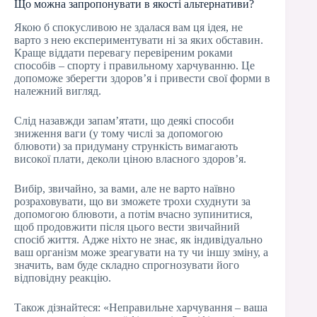
Що можна запропонувати в якості альтернативи?
Якою б спокусливою не здалася вам ця ідея, не
варто з нею експериментувати ні за яких обставин.
Краще віддати перевагу перевіреним роками
способів – спорту і правильному харчуванню. Це
допоможе зберегти здоров’я і привести свої форми в
належний вигляд.
Слід назавжди запам’ятати, що деякі способи
зниження ваги (у тому числі за допомогою
блювоти) за придуману стрункість вимагають
високої плати, деколи ціною власного здоров’я.
Вибір, звичайно, за вами, але не варто наївно
розраховувати, що ви зможете трохи схуднути за
допомогою блювоти, а потім вчасно зупинитися,
щоб продовжити після цього вести звичайний
спосіб життя. Адже ніхто не знає, як індивідуально
ваш організм може зреагувати на ту чи іншу зміну, а
значить, вам буде складно спрогнозувати його
відповідну реакцію.
Також дізнайтеся: «Неправильне харчування – ваша