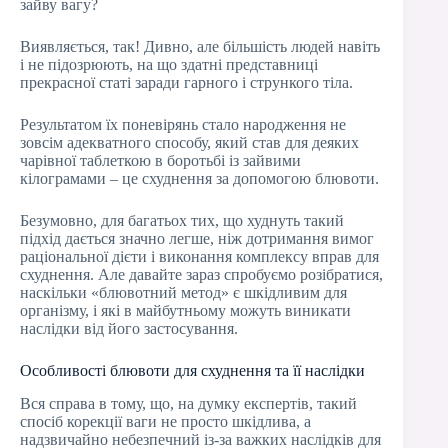
зайву вагу?
Виявляється, так! Дивно, але більшість людей навіть
і не підозрюють, на що здатні представниці
прекрасної статі заради гарного і стрункого тіла.
Результатом їх поневірянь стало народження не
зовсім адекватного способу, який став для деяких
чарівної таблеткою в боротьбі із зайвими
кілограмами – це схуднення за допомогою блювоти.
Безумовно, для багатьох тих, що худнуть такий
підхід дається значно легше, ніж дотримання вимог
раціональної дієти і виконання комплексу вправ для
схуднення. Але давайте зараз спробуємо розібратися,
наскільки «блювотний метод» є шкідливим для
організму, і які в майбутньому можуть виникати
наслідки від його застосування.
Особливості блювоти для схуднення та її наслідки
Вся справа в тому, що, на думку експертів, такий
спосіб корекції ваги не просто шкідлива, а
надзвичайно небезпечний із-за важких наслідків для