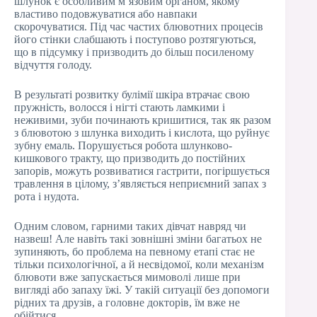
шлунок є особливим м’язовим органом, якому
властиво подовжуватися або навпаки
скорочуватися. Під час частих блювотних процесів
його стінки слабшають і поступово розтягуються,
що в підсумку і призводить до більш посиленому
відчуття голоду.
В результаті розвитку булімії шкіра втрачає свою
пружність, волосся і нігті стають ламкими і
неживими, зуби починають кришитися, так як разом
з блювотою з шлунка виходить і кислота, що руйнує
зубну емаль. Порушується робота шлунково-
кишкового тракту, що призводить до постійних
запорів, можуть розвиватися гастрити, погіршується
травлення в цілому, з’являється неприємний запах з
рота і нудота.
Одним словом, гарними таких дівчат навряд чи
назвеш! Але навіть такі зовнішні зміни багатьох не
зупиняють, бо проблема на певному етапі стає не
тільки психологічної, а й несвідомої, коли механізм
блювоти вже запускається мимоволі лише при
вигляді або запаху їжі. У такій ситуації без допомоги
рідних та друзів, а головне докторів, їм вже не
обійтися.