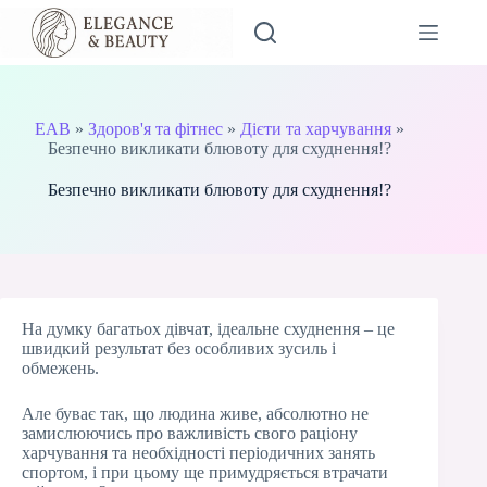
Перейти
до
вмісту
EAB
»
Здоров'я та фітнес
»
Дієти та харчування
»
Безпечно викликати блювоту для схуднення!?
Безпечно викликати блювоту для схуднення!?
На думку багатьох дівчат, ідеальне схуднення – це
швидкий результат без особливих зусиль і
обмежень.
Але буває так, що людина живе, абсолютно не
замислюючись про важливість свого раціону
харчування та необхідності періодичних занять
спортом, і при цьому ще примудряється втрачати