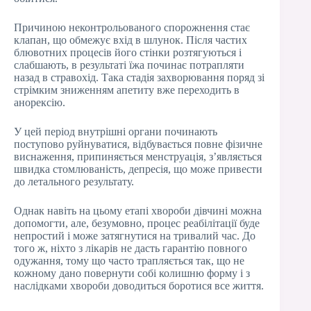
Причиною неконтрольованого спорожнення стає
клапан, що обмежує вхід в шлунок. Після частих
блювотних процесів його стінки розтягуються і
слабшають, в результаті їжа починає потрапляти
назад в стравохід. Така стадія захворювання поряд зі
стрімким зниженням апетиту вже переходить в
анорексію.
У цей період внутрішні органи починають
поступово руйнуватися, відбувається повне фізичне
виснаження, припиняється менструація, з’являється
швидка стомлюваність, депресія, що може привести
до летального результату.
Однак навіть на цьому етапі хвороби дівчині можна
допомогти, але, безумовно, процес реабілітації буде
непростий і може затягнутися на тривалий час. До
того ж, ніхто з лікарів не дасть гарантію повного
одужання, тому що часто трапляється так, що не
кожному дано повернути собі колишню форму і з
наслідками хвороби доводиться боротися все життя.