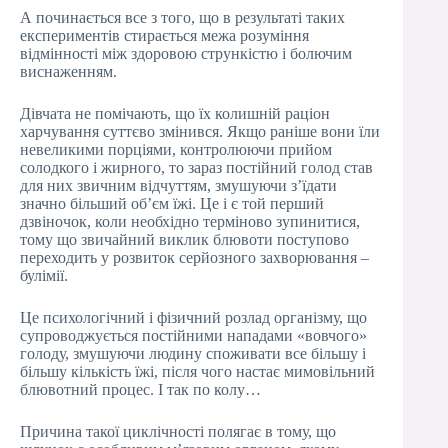
А починається все з того, що в результаті таких
експериментів стирається межа розуміння
відмінності між здоровою стрункістю і болючим
виснаженням.
Дівчата не помічають, що їх колишній раціон
харчування суттєво змінився. Якщо раніше вони їли
невеликими порціями, контролюючи прийом
солодкого і жирного, то зараз постійний голод став
для них звичним відчуттям, змушуючи з’їдати
значно більший об’єм їжі. Це і є той перший
дзвіночок, коли необхідно терміново зупинитися,
тому що звичайний виклик блювоти поступово
переходить у розвиток серйозного захворювання –
булімії.
Це психологічний і фізичний розлад організму, що
супроводжується постійними нападами «вовчого»
голоду, змушуючи людину споживати все більшу і
більшу кількість їжі, після чого настає мимовільний
блювотний процес. І так по колу…
Причина такої циклічності полягає в тому, що