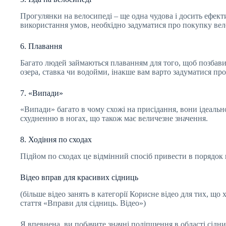
Прогулянки на велосипеді – ще одна чудова і досить ефект
використання умов, необхідно задуматися про покупку велот
6. Плавання
Багато людей займаються плаванням для того, щоб позбавити
озера, ставка чи водойми, інакше вам варто задуматися пр
7. «Випади»
«Випади» багато в чому схожі на присідання, вони ідеально
схудненню в ногах, що також має величезне значення.
8. Ходіння по сходах
Підйом по сходах це відмінний спосіб привести в порядок в
Відео вправ для красивих сідниць
(більше відео занять в категорії Корисне відео для тих, що 
стаття «Вправи для сідниць. Відео»)
Я впевнена, ви побачите значні поліпшення в області сідн