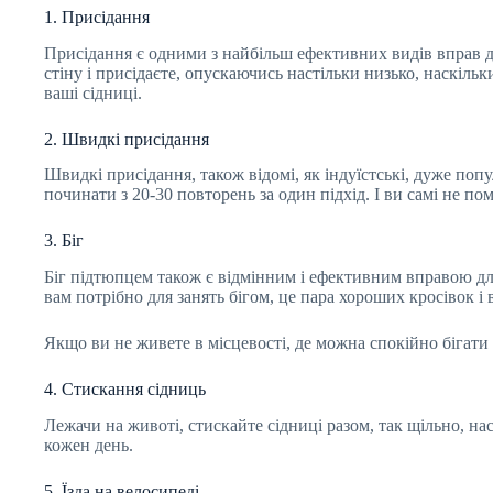
1. Присідання
Присідання є одними з найбільш ефективних видів вправ дл
стіну і присідаєте, опускаючись настільки низько, наскіл
ваші сідниці.
2. Швидкі присідання
Швидкі присідання, також відомі, як індуїстські, дуже по
починати з 20-30 повторень за один підхід. І ви самі не по
3. Біг
Біг підтюпцем також є відмінним і ефективним вправою для с
вам потрібно для занять бігом, це пара хороших кросівок і
Якщо ви не живете в місцевості, де можна спокійно бігати
4. Стискання сідниць
Лежачи на животі, стискайте сідниці разом, так щільно, 
кожен день.
5. Їзда на велосипеді