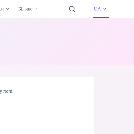
си
Більше
UA
у попі.