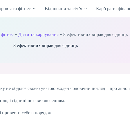
оров’я та фітнес
Відносини та сім’я
Кар’єра та фінан
 фітнес
»
Дієти та харчування
»
8 ефективних вправ для сідниць
8 ефективних вправ для сідниць
яку не обділяє своєю увагою жоден чоловічий погляд – про жіноч
тіло, і сідниці не є виключенням.
і привести себе в порядок.