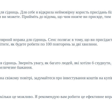
я сідниць. Для себе я відкрила неймовірну користь присідань бі
ьки ви можете. Прийміть до відома, що чим нижче ви присяде, ти
пулярний вправа для сідниць. Сенс полягає в тому, що ви присіда
мітите, як будете робити по 100 повторень за дві хвилини.
ідниць. Зверніть увагу, як багато людей, які хотіли б схуднути,
 величезне бажання.
 на свіжому повітрі, задумайтеся про інвестування коштів на куп
наскільки це можливо. Я рекомендую вам робити це ефективне впр