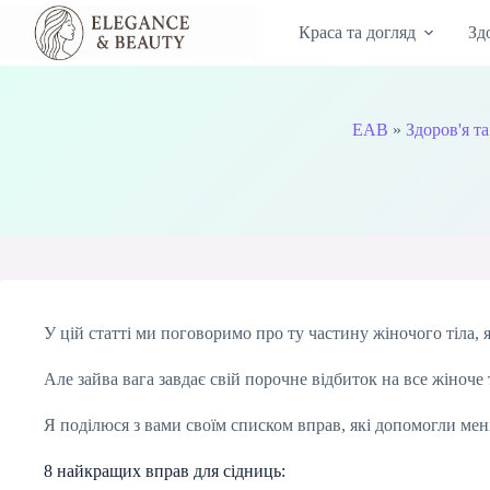
Перейти
до
Краса та догляд
Зд
вмісту
EAB
»
Здоров'я та
У цій статті ми поговоримо про ту частину жіночого тіла, 
Але зайва вага завдає свій порочне відбиток на все жіноче 
Я поділюся з вами своїм списком вправ, які допомогли мен
8 найкращих вправ для сідниць: