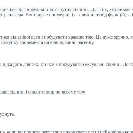
ивна ідея для побудови підтягнутих сідниць. Для тих, хто не має
ренажера. Вони дуже популярні, і в залежності від функцій, які 
ся від зайвої ваги і побудувати красиве тіло. Це дуже зручно, я
о покупку абонемента на відвідування басейну.
 підходять для тих, хто хоче побудувати сексуальні сідниці. До т
аші сідниці і спалити жир по всьому тілу.
худнуть,
иць, коли ви почнете регулярно виконувати всі ці неймовірно кор