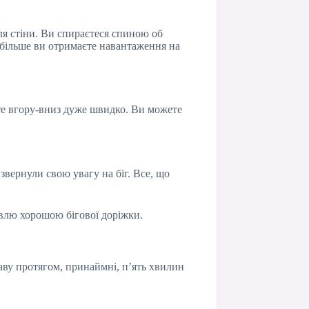
ля стіни. Ви спираєтеся спиною об
м більше ви отримаєте навантаження на
єте вгору-вниз дуже швидко. Ви можете
 звернули свою увагу на біг. Все, що
івлю хорошою бігової доріжки.
аву протягом, принаймні, п’ять хвилин