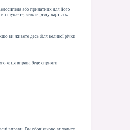
 велосипеда або придатних для його
ви шукаєте, мають різну вартість.
кщо ви живете десь біля великої річки,
ого ж ця вправа буде сприяти
исні вправи. Ви обов’язково видалите