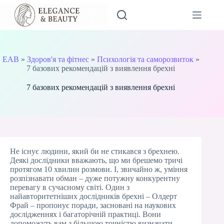
Перейти
до
вмісту
EAB
»
Здоров'я та фітнес
»
Психологія та саморозвиток
»
7 базових рекомендацій з виявлення брехні
7 базових рекомендацій з виявлення брехні
Не існує людини, який би не стикався з брехнею.
Деякі дослідники вважають, що ми брешемо тричі
протягом 10 хвилин розмови. І, звичайно ж, уміння
розпізнавати обман – дуже потужну конкурентну
перевагу в сучасному світі. Один з
найавторитетніших дослідників брехні – Олдерт
Фрай – пропонує поради, засновані на наукових
дослідженнях і багаторічній практиці. Вони
допоможуть вам з більшою точністю визначати