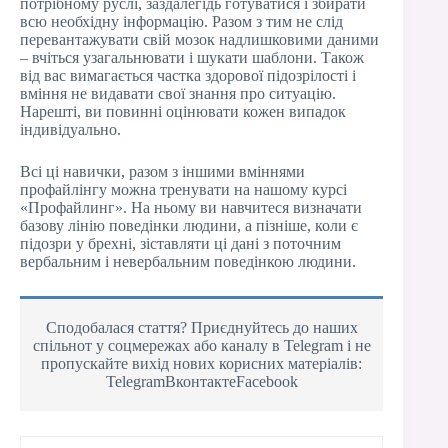
потрібному руслі, заздалегідь готуватися і збирати
всю необхідну інформацію. Разом з тим не слід
перевантажувати свій мозок надлишковими даними
– вчіться узагальнювати і шукати шаблони. Також
від вас вимагається частка здорової підозрілості і
вміння не видавати свої знання про ситуацію.
Нарешті, ви повинні оцінювати кожен випадок
індивідуально.
Всі ці навички, разом з іншими вміннями
профайлінгу можна тренувати на нашому курсі
«Профайлинг». На ньому ви навчитеся визначати
базову лінію поведінки людини, а пізніше, коли є
підозри у брехні, зіставляти ці дані з поточним
вербальним і невербальним поведінкою людини.
Сподобалася стаття? Приєднуйтесь до наших
спільнот у соцмережах або каналу в Telegram і не
пропускайте вихід нових корисних матеріалів:
TelegramВконтактеFacebook