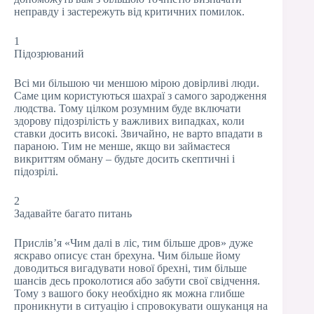
неправду і застережуть від критичних помилок.
1
Підозрюваний
Всі ми більшою чи меншою мірою довірливі люди.
Саме цим користуються шахраї з самого зародження
людства. Тому цілком розумним буде включати
здорову підозрілість у важливих випадках, коли
ставки досить високі. Звичайно, не варто впадати в
параною. Тим не менше, якщо ви займаєтеся
викриттям обману – будьте досить скептичні і
підозрілі.
2
Задавайте багато питань
Прислів’я «Чим далі в ліс, тим більше дров» дуже
яскраво описує стан брехуна. Чим більше йому
доводиться вигадувати нової брехні, тим більше
шансів десь проколотися або забути свої свідчення.
Тому з вашого боку необхідно як можна глибше
проникнути в ситуацію і спровокувати ошуканця на