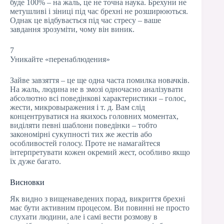
буде 100% – на жаль, це не точна наука. Брехуни не
метушливі і зіниці під час брехні не розширюються.
Однак це відбувається під час стресу – ваше
завдання зрозуміти, чому він виник.
7
Уникайте «перенаблюдения»
Зайве завзяття – це ще одна часта помилка новачків.
На жаль, людина не в змозі одночасно аналізувати
абсолютно всі поведінкові характеристики – голос,
жести, микровыражения і т. д. Вам слід
концентруватися на якихось головних моментах,
виділяти певні шаблони поведінки – тобто
закономірні сукупності тих же жестів або
особливостей голосу. Проте не намагайтеся
інтерпретувати кожен окремий жест, особливо якщо
їх дуже багато.
Висновки
Як видно з вищенаведених порад, викриття брехні
має бути активним процесом. Ви повинні не просто
слухати людини, але і самі вести розмову в