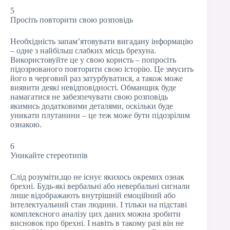
5
Просіть повторити свою розповідь
Необхідність запам’ятовувати вигадану інформацію
– одне з найбільш слабких місць брехуна.
Використовуйте це у свою користь – попросіть
підозрюваного повторити свою історію. Це змусить
його в черговий раз затурбуватися, а також може
виявити деякі невідповідності. Обманщик буде
намагатися не забезпечувати свою розповідь
якимись додатковими деталями, оскільки буде
уникати плутанини – це теж може бути підозрілим
ознакою.
6
Уникайте стереотипів
Слід розуміти,що не існує якихось окремих ознак
брехні. Будь-які вербальні або невербальні сигнали
лише відображають внутрішній емоційний або
інтелектуальний стан людини. І тільки на підставі
комплексного аналізу цих даних можна зробити
висновок про брехні. І навіть в такому разі він не