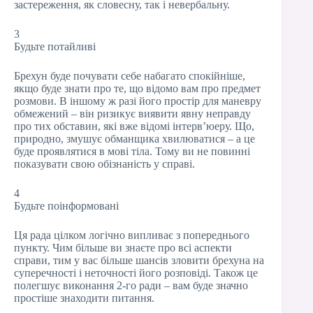
застереження, як словесну, так і невербальну.
3
Будьте потайливі
Брехун буде почувати себе набагато спокійніше,
якщо буде знати про те, що відомо вам про предмет
розмови. В іншому ж разі його простір для маневру
обмежений – він ризикує виявити явну неправду
про тих обставин, які вже відомі інтерв’юеру. Що,
природно, змушує обманщика хвилюватися – а це
буде проявлятися в мові тіла. Тому ви не повинні
показувати свою обізнаність у справі.
4
Будьте поінформовані
Ця рада цілком логічно випливає з попереднього
пункту. Чим більше ви знаєте про всі аспекти
справи, тим у вас більше шансів зловити брехуна на
суперечності і неточності його розповіді. Також це
полегшує виконання 2-го ради – вам буде значно
простіше знаходити питання.