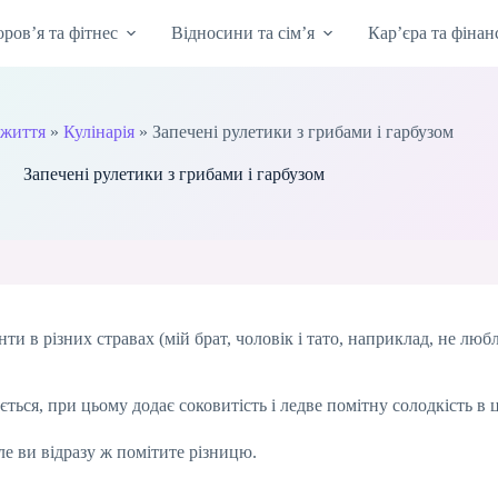
оров’я та фітнес
Відносини та сім’я
Кар’єра та фінан
 життя
»
Кулінарія
»
Запечені рулетики з грибами і гарбузом
Запечені рулетики з грибами і гарбузом
и в різних стравах (мій брат, чоловік і тато, наприклад, не любл
ється, при цьому додає соковитість і ледве помітну солодкість в 
ле ви відразу ж помітите різницю.