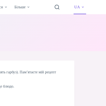
си
Більше
UA
ять гарбуз). Пам’ятаєте мій рецепт
це блюдо.