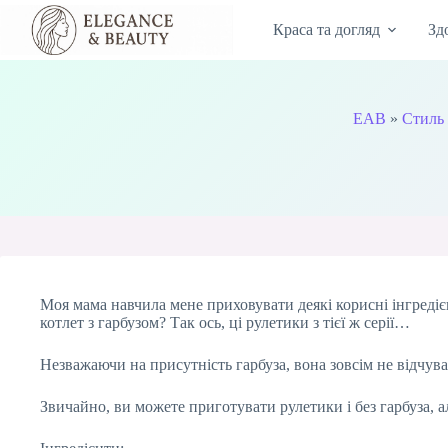
Перейти
до
Краса та догляд
Зд
вмісту
EAB
»
Стиль
Моя мама навчила мене приховувати деякі корисні інгредієнт
котлет з гарбузом? Так ось, ці рулетики з тієї ж серії…
Незважаючи на присутність гарбуза, вона зовсім не відчува
Звичайно, ви можете приготувати рулетики і без гарбуза, а