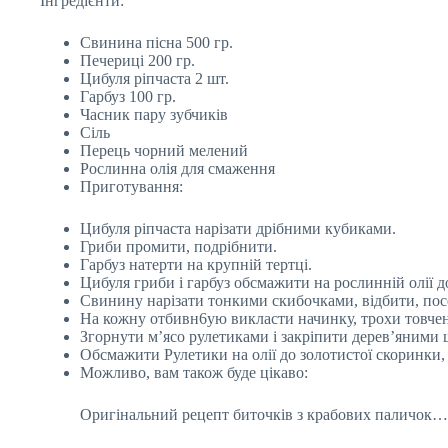
Інгредієнти:
Свинина пісна 500 гр.
Печериці 200 гр.
Цибуля ріпчаста 2 шт.
Гарбуз 100 гр.
Часник пару зубчиків
Сіль
Перець чорний мелений
Рослинна олія для смаження
Приготування:
Цибуля ріпчаста нарізати дрібними кубиками.
Гриби промити, подрібнити.
Гарбуз натерти на крупній тертці.
Цибуля гриби і гарбуз обсмажити на рослинній олії д
Свинину нарізати тонкими скибочками, відбити, пос
На кожну отбивн6ую викласти начинку, трохи товчен
Згорнути м’ясо рулетиками і закріпити дерев’яними
Обсмажити Рулетики на олії до золотистої скоринки, 
Можливо, вам також буде цікаво:
Оригінальний рецепт биточків з крабових паличок…