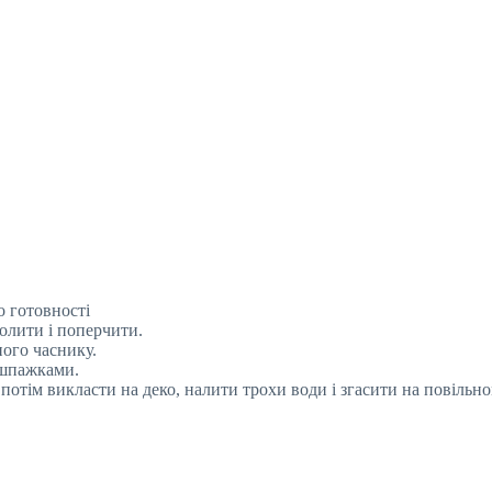
о готовності
олити і поперчити.
ого часнику.
 шпажками.
потім викласти на деко, налити трохи води і згасити на повільно