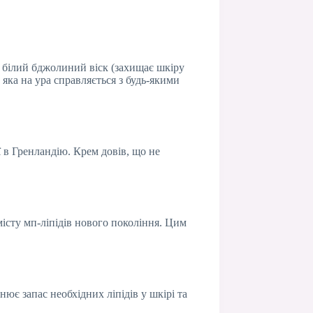
ь білий бджолиний віск (захищає шкіру
 яка на ура справляється з будь-якими
 в Гренландію. Крем довів, що не
істу мп-ліпідів нового покоління. Цим
ює запас необхідних ліпідів у шкірі та