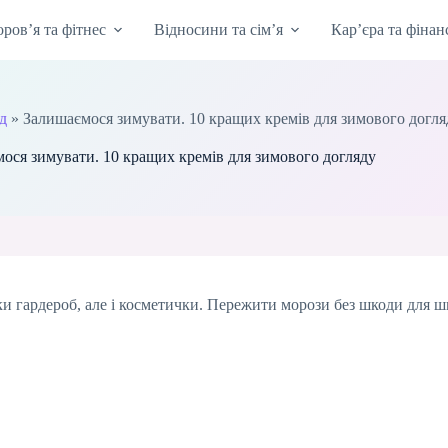
оров’я та фітнес
Відносини та сім’я
Кар’єра та фінан
яд
»
Залишаємося зимувати. 10 кращих кремів для зимового догля
ося зимувати. 10 кращих кремів для зимового догляду
ки гардероб, але і косметички. Пережити морози без шкоди для 