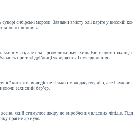
уворі сибірські морози. Завдяки вмісту олії каріте у високій ко
 зовнішніх впливів.
ки в місті, але і на гірськолижному схилі. Він надійно захищає 
уючись про такі дрібниці як лущення і почервоніння.
чної кислоти, володіє не тільки омолоджуючу дію, але і чудово 
цнюючи захисний бар’єр.
ена, який стимулює шкіру до вироблення власних ліпідів. Гідне 
ику прагне до нуля.