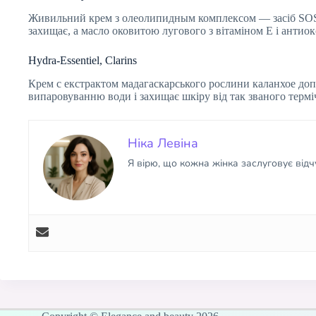
Живильний крем з олеолипидным комплексом — засіб SOS д
захищає, а масло оковитою лугового з вітаміном E і анти
Hydra-Essentiel, Clarins
Крем c екстрактом мадагаскарського рослини каланхое допо
випаровуванню води і захищає шкіру від так званого термі
Ніка Левіна
Я вірю, що кожна жінка заслуговує від