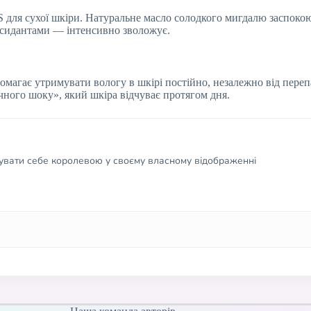
ля сухої шкіри. Натуральне масло солодкого мигдалю заспокою
оксидантами — інтенсивно зволожує.
магає утримувати вологу в шкірі постійно, незалежно від перепа
чного шоку», який шкіра відчуває протягом дня.
чувати себе королевою у своєму власному відображенні