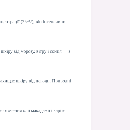
нцентрації (25%!), він інтенсивно
шкіру від морозу, вітру і сонця — з
захищає шкіру від негоди. Природні
оточення олії макадамії і каріте