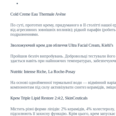
Cold Creme Eau Thermale Avène
По суті, прототип крему, придуманого в II столітті нашої
від агресивних зовнішніх впливів); рідкий парафін (робить
подразненнями.
Зволожуючий крем для обличчя Ultra Facial Cream, Kiehl’s
Пройшов безліч випробувань. Добровольці тестували його 
здається навіть при найнижчих температурах, забезпечуюч
Nutritic Intense Riche, La Roche-Posay
На основі однойменної термальної води — відмінний варіан
компонентам під силу активізувати синтез керамідів, зміц
Крем Triple Lipid Restore 2:4:2, SkinCeuticals
Містить різні форми ліпідів: 2% керамідів, 4% холестерол
підсилюють її захисну функцію. Крім цього, крем запускає