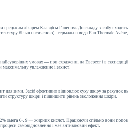
 ери грецьким лікарем Клавдієм Галеном. До складу засобу входит
 текстуру більш насиченою) і термальна вода Eau Thermale Avène,
найсуворіших умовах — при сходженні на Еверест і в експедиції
и максимальну увлаждение і захист!
т для зими. Засіб ефективно відновлює суху шкіру за рахунок вм
нити структуру шкіри і підвищити рівень зволоження шкіри.
у, 2% омега 6-, 9 — жирних кислот. Працюючи спільно вони поповн
 процеси самовідновлення і має антивіковий ефект.