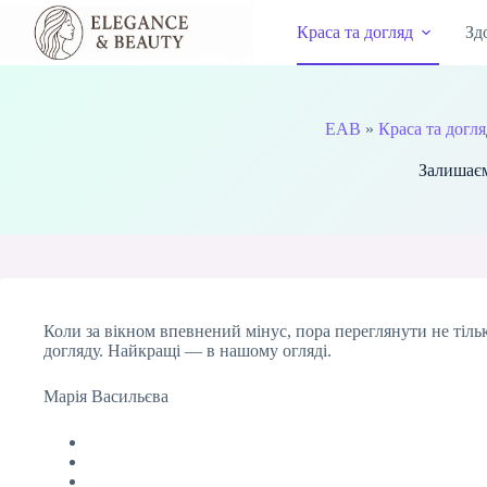
Перейти
до
Краса та догляд
Зд
вмісту
EAB
»
Краса та догл
Залишаєм
Коли за вікном впевнений мінус, пора переглянути не тіль
догляду. Найкращі — в нашому огляді.
Марія Васильєва