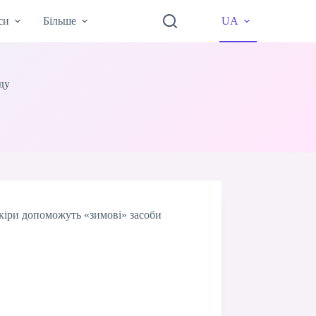
си
Більше
UA
ду
шкіри допоможуть «зимові» засоби