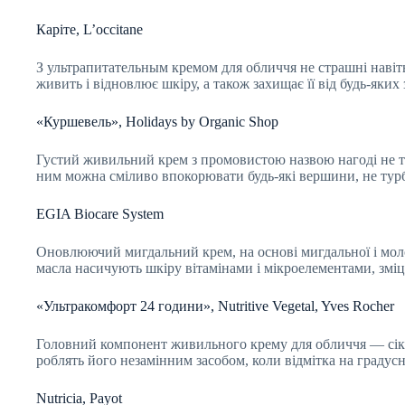
Каріте, L’occitane
З ультрапитательным кремом для обличчя не страшні навіть с
живить і відновлює шкіру, а також захищає її від будь-яких
«Куршевель», Holidays by Organic Shop
Густий живильний крем з промовистою назвою нагоді не тіль
ним можна сміливо впокорювати будь-які вершини, не турб
EGIA Biocare System
Оновлюючий мигдальний крем, на основі мигдальної і моло
масла насичують шкіру вітамінами і мікроелементами, змі
«Ультракомфорт 24 години», Nutritive Vegetal, Yves Rocher
Головний компонент живильного крему для обличчя — сік яс
роблять його незамінним засобом, коли відмітка на градусн
Nutricia, Payot