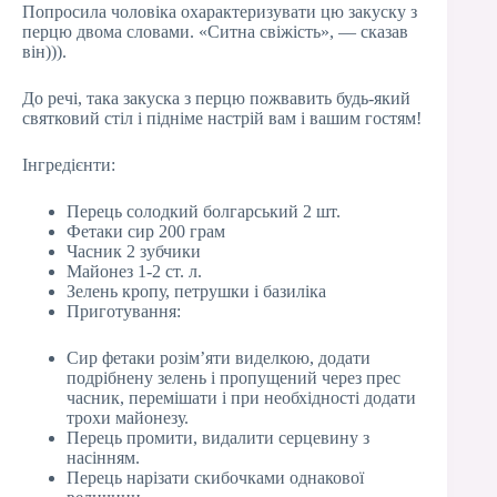
Попросила чоловіка охарактеризувати цю закуску з
перцю двома словами. «Ситна свіжість», — сказав
він))).
До речі, така закуска з перцю пожвавить будь-який
святковий стіл і підніме настрій вам і вашим гостям!
Інгредієнти:
Перець солодкий болгарський 2 шт.
Фетаки сир 200 грам
Часник 2 зубчики
Майонез 1-2 ст. л.
Зелень кропу, петрушки і базиліка
Приготування:
Сир фетаки розім’яти виделкою, додати
подрібнену зелень і пропущений через прес
часник, перемішати і при необхідності додати
трохи майонезу.
Перець промити, видалити серцевину з
насінням.
Перець нарізати скибочками однакової