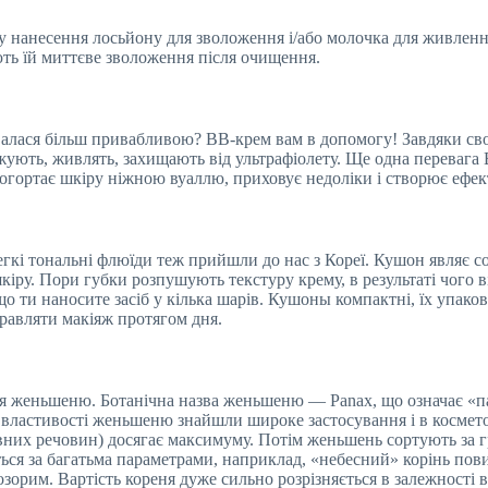
пу нанесення лосьйону для зволоження і/або молочка для живлен
ють їй миттєве зволоження після очищення.
валася більш привабливою? BB-крем вам в допомогу! Завдяки св
жують, живлять, захищають від ультрафіолету. Ще одна перевага
а огортає шкіру ніжною вуаллю, приховує недоліки і створює ефе
егкі тональні флюїди теж прийшли до нас з Кореї. Кушон являє
кіру. Пори губки розпушують текстуру крему, в результаті чого 
кщо ти наносите засіб у кілька шарів. Кушоны компактні, їх упак
равляти макіяж протягом дня.
я женьшеню. Ботанічна назва женьшеню — Panax, що означає «па
 властивості женьшеню знайшли широке застосування і в космето
активних речовин) досягає максимуму. Потім женьшень сортують за
ється за багатьма параметрами, наприклад, «небесний» корінь пов
озорим. Вартість кореня дуже сильно розрізняється в залежності 