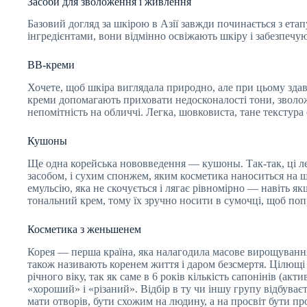
Засоби для зволоження і живлення
Базовий догляд за шкірою в Азії завжди починається з ета
інгредієнтами, вони відмінно освіжають шкіру і забезпечу
BB-креми
Хочете, щоб шкіра виглядала природно, але при цьому зда
креми допомагають приховати недосконалості тони, зволо
непомітність на обличчі. Легка, шовковиста, тане текстур
Кушоны
Ще одна корейська нововведення — кушоны. Так-так, ці л
засобом, і сухим спонжем, яким косметика наноситься на ш
емульсію, яка не скочується і лягає рівномірно — навіть я
тональний крем, тому їх зручно носити в сумочці, щоб поп
Косметика з женьшенем
Корея — перша країна, яка налагодила масове вирощуванн
також називають коренем життя і даром безсмертя. Цілющі
річного віку, так як саме в 6 років кількість сапонінів (
«хороший» і «різаний». Відбір в ту чи іншу групу відбува
мати отворів, бути схожим на людину, а на просвіт бути пр