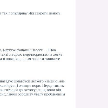
а так популярна? Які секрети знають
ві, матуючі тональні засоби… Щоб
нтакті з водою перетворюється в легке
 її поверхні, після чого ти змиваєте
 нагадує шматочок легкого каменю, але
сфолиирует і очищає пори. Перед тим як
нж готовий до застосування, коли він
, приділяючи особливу увагу проблемним