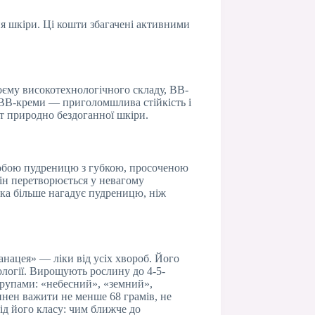
ня шкіри. Ці кошти збагачені активними
оєму високотехнологічного складу, BB-
 BB-креми — приголомшлива стійкість і
кт природно бездоганної шкіри.
 собою пудреницю з губкою, просоченою
він перетворюється у невагому
овка більше нагадує пудреницю, ніж
нацея» — ліки від усіх хвороб. Його
логії. Вирощують рослину до 4-5-
 групами: «небесний», «земний»,
инен важити не менше 68 грамів, не
від його класу: чим ближче до