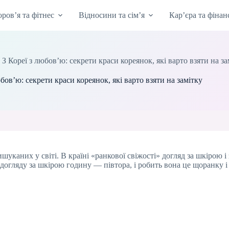
оров’я та фітнес
Відносини та сім’я
Кар’єра та фінан
»
З Кореї з любов’ю: секрети краси кореянок, які варто взяти на за
юбов’ю: секрети краси кореянок, які варто взяти на замітку
каних у світі. В країні «ранкової свіжості» догляд за шкірою і 
 догляду за шкірою годину — півтора, і робить вона це щоранку і