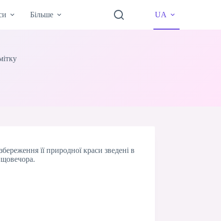
си
Більше
UA
мітку
збереження її природної краси зведені в
 щовечора.