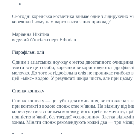
Сьогодні корейська косметика займає одне з лідируючих мі
кореянки і чому нам варто взяти з них приклад?
Маріанна Нікітіна
ведучий б’юті-експерт Erborian
Гідрофільні олії
Одним з азіатських ноу-хау є метод двоетапного очищення 
змити все це з особи, кореянки використовують гідрофільні
молочко. До того ж гідрофільна олія не проникає глибоко в 
цей «мікс» водою. У результаті шкіра чиста, але при цьому
Спонж конняку
Спонж конняку — це губка для вмивання, виготовлена з к
при контакті з водою спонж стає м’яким. На відміну від ін
користуватися спонжем конняку, його треба намочити, щоб в
повністю м’який, без твердої «серцевини». Злегка відіжмі
зонам. Міняти спонж рекомендують кожні два — три місяці