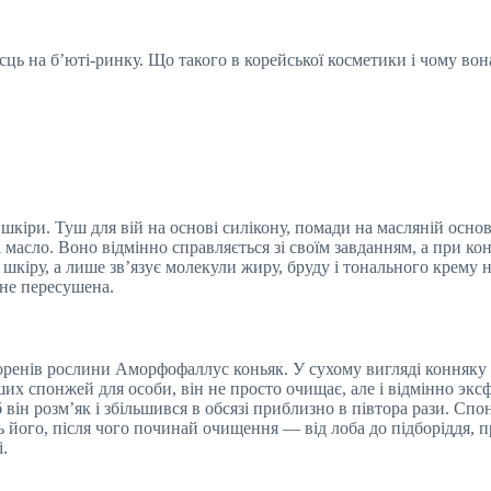
сць на б’юті-ринку. Що такого в корейської косметики і чому вон
шкіри. Туш для вій на основі силікону, помади на масляній осно
 масло. Воно відмінно справляється зі своїм завданням, а при ко
шкіру, а лише зв’язує молекули жиру, бруду і тонального крему на
 не пересушена.
оренів рослини Аморфофаллус коньяк. У сухому вигляді конняку
ших спонжей для особи, він не просто очищає, але і відмінно эк
ін розм’як і збільшився в обсязі приблизно в півтора рази. Спо
ть його, після чого починай очищення — від лоба до підборіддя
.