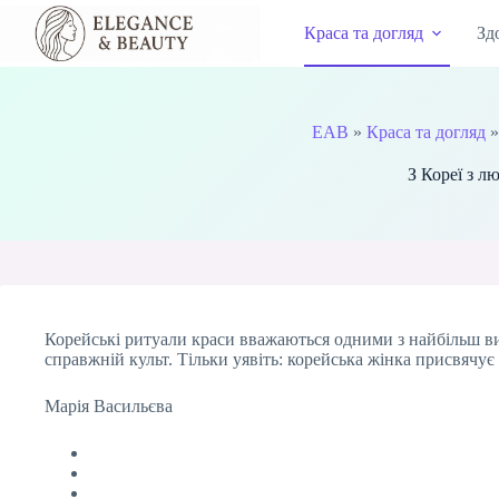
Перейти
до
Краса та догляд
Зд
вмісту
EAB
»
Краса та догляд
З Кореї з л
Корейські ритуали краси вважаються одними з найбільш вишу
справжній культ. Тільки уявіть: корейська жінка присвячує
Марія Васильєва