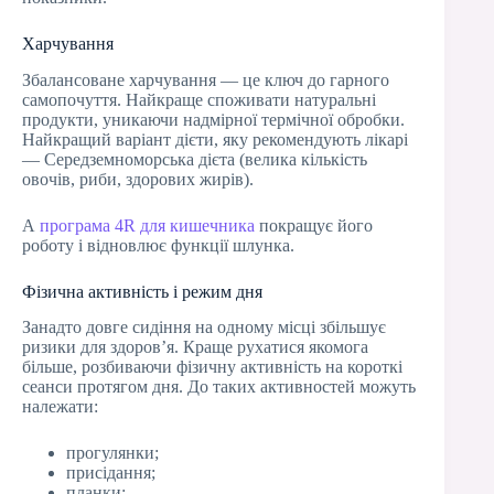
Харчування
Збалансоване харчування — це ключ до гарного
самопочуття. Найкраще споживати натуральні
продукти, уникаючи надмірної термічної обробки.
Найкращий варіант дієти, яку рекомендують лікарі
— Середземноморська дієта (велика кількість
овочів, риби, здорових жирів).
А
програма 4R для кишечника
покращує його
роботу і відновлює функції шлунка.
Фізична активність і режим дня
Занадто довге сидіння на одному місці збільшує
ризики для здоров’я. Краще рухатися якомога
більше, розбиваючи фізичну активність на короткі
сеанси протягом дня. До таких активностей можуть
належати:
прогулянки;
присідання;
планки;