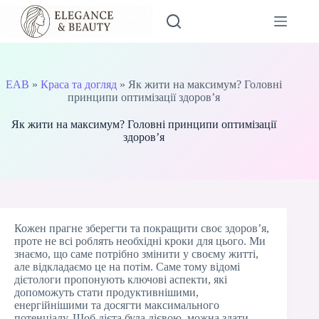
Перейти
до
вмісту
EAB
»
Краса та догляд
»
Як жити на максимум? Головні
принципи оптимізації здоров’я
Як жити на максимум? Головні принципи оптимізації
здоров’я
Кожен прагне зберегти та покращити своє здоров’я,
проте не всі роблять необхідні кроки для цього. Ми
знаємо, що саме потрібно змінити у своєму житті,
але відкладаємо це на потім. Саме тому відомі
дієтологи пропонують ключові аспекти, які
допоможуть стати продуктивнішими,
енергійнішими та досягти максимального
потенціалу. Щоб дієта була дієвою, можна здати