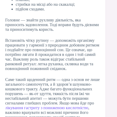
стрибки на місці або на скакалці;
підйом сходами.
Головне — знайти рухливу діяльність, яка
приносить задоволення. Тоді вправи будуть дієвими
та приноситимуть користь.
Встановіть чітку рутину — допоможіть організму
працювати у гармонії з природним добовим ритмом
і подбайте про повноцінний сон. Це означає, що
потрібно лягати й прокидатися в один і той самий
час. Важливу роль також відіграє стабільний
ранковий ритуал: легка руханка, склянка води та
повноцінний поживний сніданок.
Саме такий щоденний ритм — одна з основ не лише
загального самопочуття, а й здоров’я шлунково-
кишкового тракту. Адже багато функціональних
порушень — як-от здуття, тяжкість після їжі чи
нестабільний апетит — можуть бути першими
сигналами глибших проблем. Якщо мова йде про
лікування гастриту з пониженою кислотністю
,
важливо врахувати всі можливі причини його