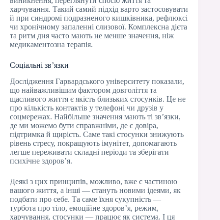
виникнення, переглянути спосіб життя та
харчування. Такий самий підхід варто застосовувати
й при синдромі подразненого кишківника, рефлюксі
чи хронічному запаленні слизової. Комплексна дієта
та ритм дня часто мають не менше значення, ніж
медикаментозна терапія.
Соціальні зв’язки
Дослідження Гарвардського університету показали,
що найважливішим фактором довголіття та
щасливого життя є якість близьких стосунків. Це не
про кількість контактів у телефоні чи друзів у
соцмережах. Найбільше значення мають ті зв’язки,
де ми можемо бути справжніми, де є довіра,
підтримка й щирість. Саме такі стосунки знижують
рівень стресу, покращують імунітет, допомагають
легше переживати складні періоди та зберігати
психічне здоровʼя.
Деякі з цих принципів, можливо, вже є частиною
вашого життя, а інші — стануть новими ідеями, як
подбати про себе. Та саме їхня сукупність —
турбота про тіло, емоційне здоров’я, режим,
харчування, стосунки — працює як система. І ця