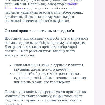
певні аналізи. Наприклад, лабораторія
Nordic
Laboratories
спеціалізується на забезпеченні
пацієнтів надійними результатами лабораторних
досліджень. Після цього лікар може надати
правильні рекомендації своїм пацієнтам.
Основні принципи оптимального здоров’я
Щоб дізнатися, як зміни у способі життя впливають
на ваше здоров’я, необхідно відстежувати прогрес.
Для цього варто також провести лабораторні
аналізи. Лікарі рекомендують впершу чергу
звернути увагу на:
Рівні вітаміну D, який підтримує імунітет і
важливий для загального здоров’я.
Ліпопротеїні (a), що є маркером серцево-
судинних ризиків і більш точним показником,
ніж рівень загального холестерину.
Також є можливість використовувати пристрої для
моніторингу стану організму, які фіксують якість
сну, частоту серцевих скорочень та інші важливі
показники.