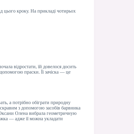
ід цього кроку. На прикладі чотирьох
я почала відростати, їй довелося досить
 допомогою праски. Її зачіска — це
ать, а потрібно обіграти природну
яскравим з допомогою засобів барвника
я Оксани Олена вибрала геометричную
ижка — адже її можна укладати