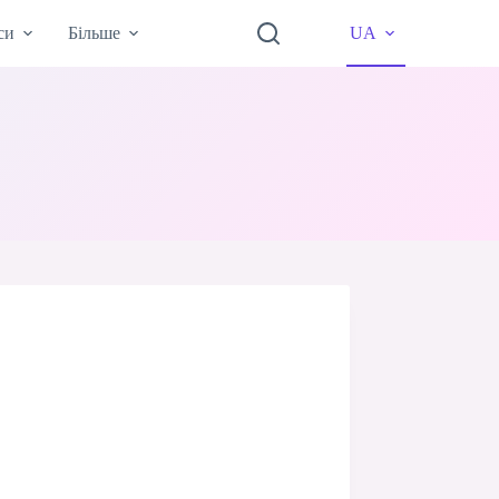
си
Більше
UA