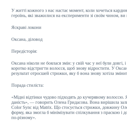
У житті кожного з нас настає момент, коли хочеться карди
героїнь, які зважилися на експерименти зі своїм чином, ви
Яскраві локони
Оксана, діловод
Передісторія:
Оксана ніколи не боялася змін: у свій час у неї були довгі, і
коротко відстригти волосся, щоб знову відростити. У Оксан
результат отросшей стрижки, яку б вона знову хотіла зміни
Порада стиліста:
«Мідні відтінки чудово підходять до кучерявому волоссю. 
даність», — говорить Олена Гридасова. Вона вирішила зал
Color Sync від Matrix. Що стосується стрижки, довжину О
форму, яка змогла б мінімізувати спілкування з праскою 
по‑різному».