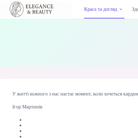
Перейти
до
Краса та догляд
Зд
вмісту
У житті кожного з нас настає момент, коли хочеться карди
Ігор Мартинів