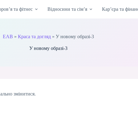
оров’я та фітнес
Відносини та сім’я
Кар’єра та фінан
EAB
»
Краса та догляд
»
У новому образі-3
У новому образі-3
нально змінитися.