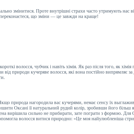
нально змінитися. Проте внутрішні страхи часто утримують нас в
 переконаєтеся, що зміни — це завжди на краще!
 короткі волосся, чубчик і навіть хімія. Як раз після того, як хімі
и від природи кучеряве волосся, які вона постійно випрямляє за
ти.
Якщо природа нагородила вас кучерями, немає сенсу їх выглажив
ишити Оксані її натуральний рудий колір, зробивши його більш 
лена вирішила сильно не прибирати, зате пограти з формою. Дл
і допомогла волосся витися природно: «Це моя найулюбленіша стр