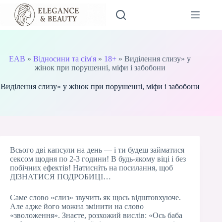
Перейти
до
вмісту
EAB
»
Відносини та сім'я
»
18+
»
Виділення слизу» у
жінок при порушенні, міфи і забобони
Виділення слизу» у жінок при порушенні, міфи і забобони
Всього дві капсули на день — і ти будеш займатися
сексом щодня по 2-3 години! В будь-якому віці і без
побічних ефектів! Натисніть на посилання, щоб
ДІЗНАТИСЯ ПОДРОБИЦІ…
Саме слово «слиз» звучить як щось відштовхуюче.
Але адже його можна змінити на слово
«зволоження». Знаєте, розхожий вислів: «Ось баба