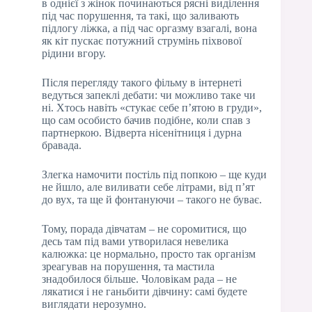
в однієї з жінок починаються рясні виділення
під час порушення, та такі, що заливають
підлогу ліжка, а під час оргазму взагалі, вона
як кіт пускає потужний струмінь піхвової
рідини вгору.
Після перегляду такого фільму в інтернеті
ведуться запеклі дебати: чи можливо таке чи
ні. Хтось навіть «стукає себе п’ятою в груди»,
що сам особисто бачив подібне, коли спав з
партнеркою. Відверта нісенітниця і дурна
бравада.
Злегка намочити постіль під попкою – ще куди
не йшло, але виливати себе літрами, від п’ят
до вух, та ще й фонтануючи – такого не буває.
Тому, порада дівчатам – не соромитися, що
десь там під вами утворилася невелика
калюжка: це нормально, просто так організм
зреагував на порушення, та мастила
знадобилося більше. Чоловікам рада – не
лякатися і не ганьбити дівчину: самі будете
виглядати нерозумно.