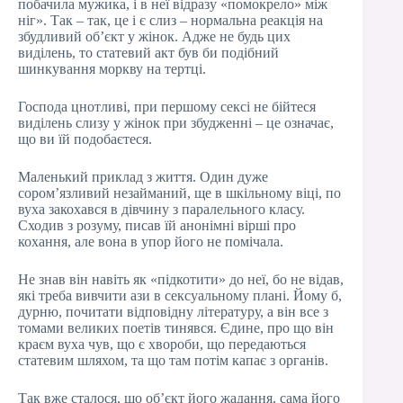
побачила мужика, і в неї відразу «помокрело» між
ніг». Так – так, це і є слиз – нормальна реакція на
збудливий об’єкт у жінок. Адже не будь цих
виділень, то статевий акт був би подібний
шинкування моркву на тертці.
Господа цнотливі, при першому сексі не бійтеся
виділень слизу у жінок при збудженні – це означає,
що ви їй подобаєтеся.
Маленький приклад з життя. Один дуже
сором’язливий незайманий, ще в шкільному віці, по
вуха закохався в дівчину з паралельного класу.
Сходив з розуму, писав їй анонімні вірші про
кохання, але вона в упор його не помічала.
Не знав він навіть як «підкотити» до неї, бо не відав,
які треба вивчити ази в сексуальному плані. Йому б,
дурню, почитати відповідну літературу, а він все з
томами великих поетів тинявся. Єдине, про що він
краєм вуха чув, що є хвороби, що передаються
статевим шляхом, та що там потім капає з органів.
Так вже сталося, що об’єкт його жадання, сама його