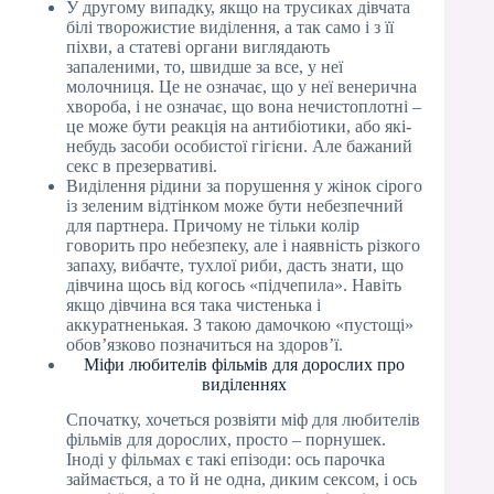
У другому випадку, якщо на трусиках дівчата
білі творожистие виділення, а так само і з її
піхви, а статеві органи виглядають
запаленими, то, швидше за все, у неї
молочниця. Це не означає, що у неї венерична
хвороба, і не означає, що вона нечистоплотні –
це може бути реакція на антибіотики, або які-
небудь засоби особистої гігієни. Але бажаний
секс в презервативі.
Виділення рідини за порушення у жінок сірого
із зеленим відтінком може бути небезпечний
для партнера. Причому не тільки колір
говорить про небезпеку, але і наявність різкого
запаху, вибачте, тухлої риби, дасть знати, що
дівчина щось від когось «підчепила». Навіть
якщо дівчина вся така чистенька і
аккуратненькая. З такою дамочкою «пустощі»
обов’язково позначиться на здоров’ї.
Міфи любителів фільмів для дорослих про
виділеннях
Спочатку, хочеться розвіяти міф для любителів
фільмів для дорослих, просто – порнушек.
Іноді у фільмах є такі епізоди: ось парочка
займається, а то й не одна, диким сексом, і ось