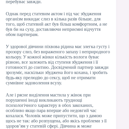
перебуває завжди.
Однак перед статевим актом і під час збудження
організм викидає слиз в кілька разів більше, для
того, щоб статевий акт був більш комфортним, а не
був би на суху, доставляючи неприємні відчуття
обом партнерам.
У здорової дівчини піхвова рідина має злегка густу і
прозору слиз, без вираженого запаху і неприродного
кольору. У кожної жінки кількість вологи буває
різною, все залежить від ступеня збудження і її
готовності до соитию. Досвідчений партнер завжди
зрозуміє, наскільки збуджена його кохана, і зробить
будь-яку прелюдію до сексу, щоб не отримати
сумнівне задоволення всуху.
Але і рясне виділення мастила у жінок при
порушенні іноді викликають труднощі
психологічного характеру в обох закоханих,
особливо якщо пара вперше або недовгий час
кохалася. Чоловік може припустити, що з дамою
щось не так: або розпущена, або якісь проблеми з її
здоров’ям у статевій сфері. Дівчина ж може