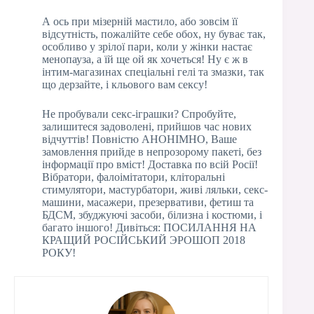
А ось при мізерній мастило, або зовсім її
відсутність, пожалійте себе обох, ну буває так,
особливо у зрілої пари, коли у жінки настає
менопауза, а їй ще ой як хочеться! Ну є ж в
інтим-магазинах спеціальні гелі та змазки, так
що дерзайте, і кльового вам сексу!
Не пробували секс-іграшки? Спробуйте,
залишитеся задоволені, прийшов час нових
відчуттів! Повністю АНОНІМНО, Ваше
замовлення прийде в непрозорому пакеті, без
інформації про вміст! Доставка по всій Росії!
Вібратори, фалоімітатори, кліторальні
стимулятори, мастурбатори, живі ляльки, секс-
машини, масажери, презервативи, фетиш та
БДСМ, збуджуючі засоби, білизна і костюми, і
багато іншого! Дивіться: ПОСИЛАННЯ НА
КРАЩИЙ РОСІЙСЬКИЙ ЭРОШОП 2018
РОКУ!