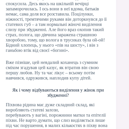
спокусила. Десь якось на шкільній вечірці
запаморочилась. І ось вони в неї вдома, батьків
немає, сама доля все розставила. Поцілунки,
ніжності, тремтячими руками він доторкнувся до її
статевих губ – а там нормальні жіночі виділення
слизу при збудженні. Але його враз охопив такий
страх, полога, що дівчина заражена страшною
хворобою, тому, що волога в трусиках була ой-ой!
Бідний хлопець, у нього «пів на шосту», і він з
ганьбою втік від своєї «богині».
Вже пізніше, цей невдалий коханець з сумним
сміхом згадував цей казус, як втратив він свою
першу любов. Ну та час лікує – всьому потім
навчився, одружився, наплодив купу дітей.
Як і чому відбуваються виділення у жінок при
збудженні?
Піхвова рідина має дуже складний склад, які
виробляють статеві залози,
перебувають у вагіні, порожнини матки та епітелії
піхви. Не варто думати, що слиз виділяється лише
під час порушення, в малих кількостях в піхву вона