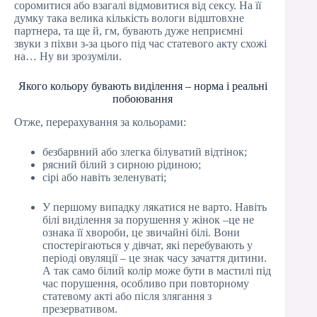
соромитися або взагалі відмовитися від сексу. На її
думку така велика кількість вологи відштовхне
партнера, та ще й, гм, бувають дуже неприємні
звуки з піхви з-за цього під час статевого акту схожі
на… Ну ви зрозуміли.
Якого кольору бувають виділення – норма і реальні
побоювання
Отже, перерахування за кольорами:
безбарвний або злегка білуватий відтінок;
рясний білий з сирною рідиною;
сірі або навіть зеленуваті;
У першому випадку лякатися не варто. Навіть
білі виділення за порушення у жінок –це не
ознака її хвороби, це звичайні білі. Вони
спостерігаються у дівчат, які перебувають у
періоді овуляції – це знак часу зачаття дитини.
А так само білий колір може бути в мастилі під
час порушення, особливо при повторному
статевому акті або після злягання з
презервативом.