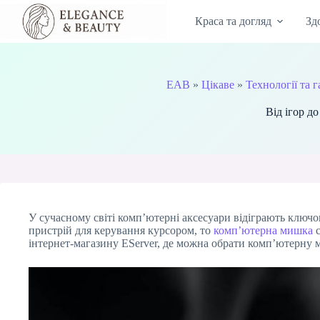
Перейти
до
Краса та догляд
Зд
вмісту
EAB
»
Цікаве
»
Технології та 
Від ігор д
У сучасному світі комп’ютерні аксесуари відіграють ключ
пристрій для керування курсором, то
комп’ютерна мишка
с
інтернет-магазину EServer, де можна обрати комп’ютерну 