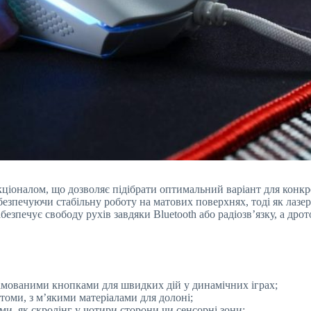
ціоналом, що дозволяє підібрати оптимальний варіант для конкр
безпечуючи стабільну роботу на матових поверхнях, тоді як лазер
зпечує свободу рухів завдяки Bluetooth або радіозв’язку, а дрото
рамованими кнопками для швидких дій у динамічних іграх;
втоми, з м’якими матеріалами для долоні;
ми, як скролінг у чотири сторони чи сенсорні зони;