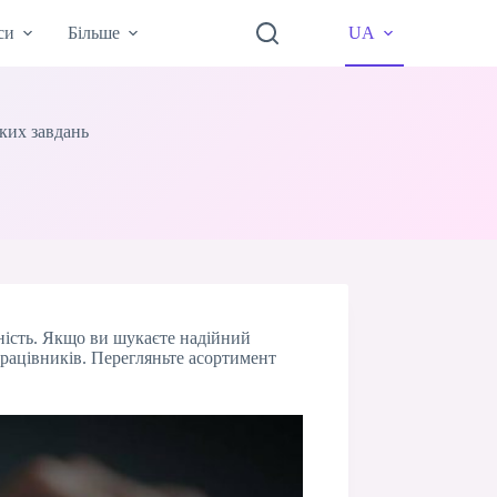
си
Більше
UA
яких завдань
ність. Якщо ви шукаєте надійний
працівників. Перегляньте асортимент