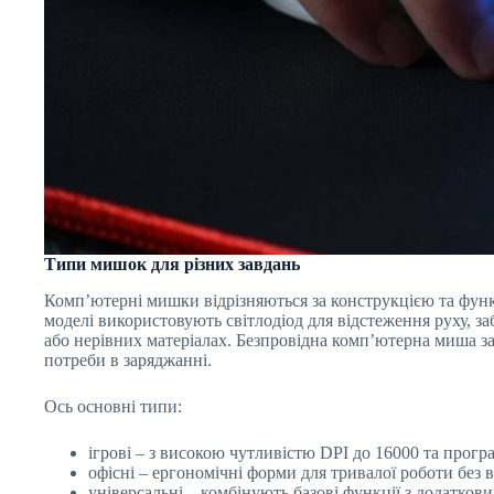
Типи мишок для різних завдань
Комп’ютерні мишки відрізняються за конструкцією та функ
моделі використовують світлодіод для відстеження руху, за
або нерівних матеріалах. Безпровідна комп’ютерна миша забе
потреби в заряджанні.
Ось основні типи:
ігрові – з високою чутливістю DPI до 16000 та прог
офісні – ергономічні форми для тривалої роботи без 
універсальні – комбінують базові функції з додаткови