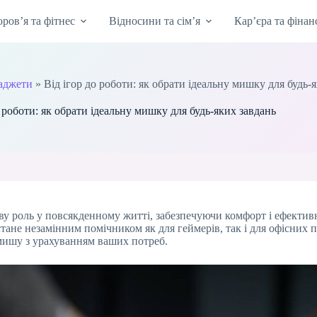
оров’я та фітнес
Відносини та сім’я
Кар’єра та фінан
гаджети
»
Від ігор до роботи: як обрати ідеальну мишку для будь-
о роботи: як обрати ідеальну мишку для будь-яких завдань
ову роль у повсякденному житті, забезпечуючи комфорт і ефектив
тане незамінним помічником як для геймерів, так і для офісних 
мишу з урахуванням ваших потреб.