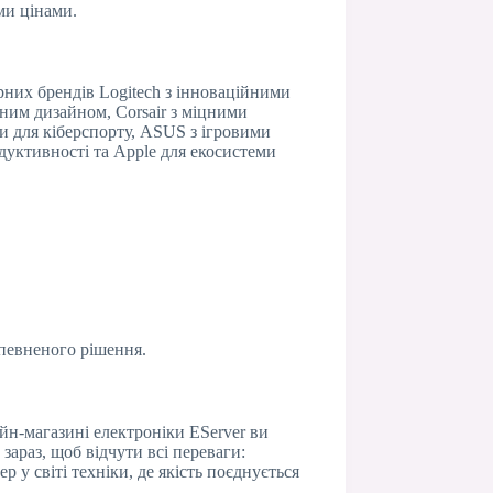
ми цінами.
рних брендів Logitech з інноваційними
ним дизайном, Corsair з міцними
и для кіберспорту, ASUS з ігровими
дуктивності та Apple для екосистеми
впевненого рішення.
йн-магазині електроніки EServer ви
зараз, щоб відчути всі переваги:
 у світі техніки, де якість поєднується