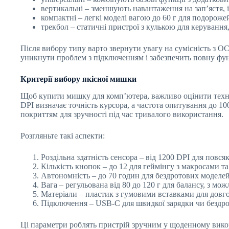
вертикальні – зменшують навантаження на зап’ястя, 
компактні – легкі моделі вагою до 60 г для подорож
трекбол – статичні пристрої з кулькою для керування
Після вибору типу варто звернути увагу на сумісність з 
уникнути проблем з підключенням і забезпечить повну фун
Критерії вибору якісної мишки
Щоб купити мишку для комп’ютера, важливо оцінити техніч
DPI визначає точність курсора, а частота опитування до 1
покриттям для зручності під час тривалого використання.
Розгляньте такі аспекти:
Роздільна здатність сенсора – від 1200 DPI для повс
Кількість кнопок – до 12 для геймінгу з макросами 
Автономність – до 70 годин для бездротових моделе
Вага – регульована від 80 до 120 г для балансу, з мо
Матеріали – пластик з гумовими вставками для довго
Підключення – USB-C для швидкої зарядки чи бездро
Ці параметри роблять пристрій зручним у щоденному викор