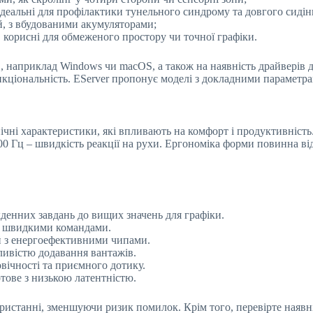
ідеальні для профілактики тунельного синдрому та довгого сидін
ей, з вбудованими акумуляторами;
, корисні для обмеженого простору чи точної графіки.
ОС, наприклад Windows чи macOS, а також на наявність драйверів
кціональність. EServer пропонує моделі з докладними параметр
ні характеристики, які впливають на комфорт і продуктивність. 
000 Гц – швидкість реакції на рухи. Ергономіка форми повинна ві
якденних завдань до вищих значень для графіки.
та швидкими командами.
й з енергоефективними чипами.
жливістю додавання вантажів.
вічності та приємного дотику.
тове з низькою латентністю.
истанні, зменшуючи ризик помилок. Крім того, перевірте наявн