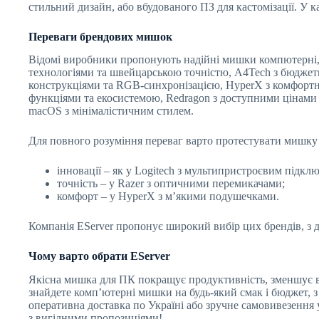
стильний дизайн, або вбудованого ПЗ для кастомізації. У к
Переваги брендових мишок
Відомі виробники пропонують надійні мишки компютерні, п
технологіями та швейцарською точністю, A4Tech з бюджетн
конструкціями та RGB-синхронізацією, HyperX з комфортни
функціями та екосистемою, Redragon з доступними цінами т
macOS з мінімалістичним стилем.
Для повного розуміння переваг варто протестувати мишку в
інновації – як у Logitech з мультипристроєвим підкл
точність – у Razer з оптичними перемикачами;
комфорт – у HyperX з м’якими подушечками.
Компанія EServer пропонує широкий вибір цих брендів, з 
Чому варто обрати EServer
Якісна мишка для ПК покращує продуктивність, зменшує вт
знайдете комп’ютерні мишки на будь-який смак і бюджет, з 
оперативна доставка по Україні або зручне самовивезення у 
з вигідними пропозиціями!