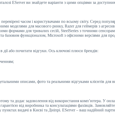
аталозі EServer ви знайдете варіанти з цими опціями за доступни
еревірені часом і користувачами по всьому світу. Серед популя
ими моделями для масового ринку, Razer для геймерів з агресив
ми формами для тривалих сесій, SteelSeries з точними сенсорам
а базовим функціоналом, Microsoft з офісними версіями для про
 дії або почитати відгуки. Ось ключові плюси брендів:
юченням;
детальними описами, фото та реальними відгуками клієнтів для 
ому та додає задоволення від використання комп’ютера. У онла
гарантією від виробника та консультаціями фахівців. Замовляйте 
пунктах видачі в Києві та Дніпрі. EServer – ваш надійний партнер