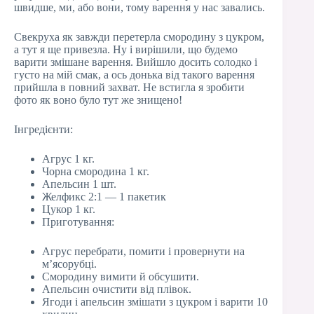
швидше, ми, або вони, тому варення у нас завались.
Свекруха як завжди перетерла смородину з цукром,
а тут я ще привезла. Ну і вирішили, що будемо
варити змішане варення. Вийшло досить солодко і
густо на мій смак, а ось донька від такого варення
прийшла в повний захват. Не встигла я зробити
фото як воно було тут же знищено!
Інгредієнти:
Агрус 1 кг.
Чорна смородина 1 кг.
Апельсин 1 шт.
Желфикс 2:1 — 1 пакетик
Цукор 1 кг.
Приготування:
Агрус перебрати, помити і провернути на
м’ясорубці.
Смородину вимити й обсушити.
Апельсин очистити від плівок.
Ягоди і апельсин змішати з цукром і варити 10