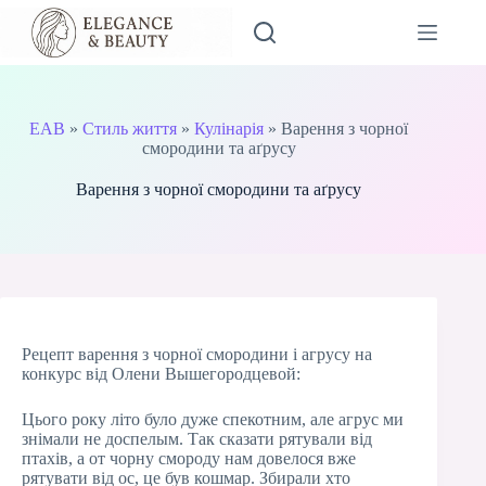
Перейти
до
вмісту
EAB
»
Стиль життя
»
Кулінарія
»
Варення з чорної
смородини та аґрусу
Варення з чорної смородини та аґрусу
Рецепт варення з чорної смородини і агрусу на
конкурс від Олени Вышегородцевой:
Цього року літо було дуже спекотним, але агрус ми
знімали не доспелым. Так сказати рятували від
птахів, а от чорну смороду нам довелося вже
рятувати від ос, це був кошмар. Збирали хто