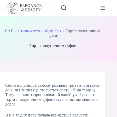
Перейти
до
вмісту
EAB
»
Стиль життя
»
Кулінарія
»
Торт з полуничним
суфле
Торт з полуничним суфле
Сезон полуниці в самому розпалі і тривати він може
до кінця липня (це стосується сорту «Віма тарда»).
Тому вважаю запропонований вашій увазі рецепт
торта з полуничним суфле актуальним ще відносно
довго.
В цю ягідну пору почала все частіше балувати