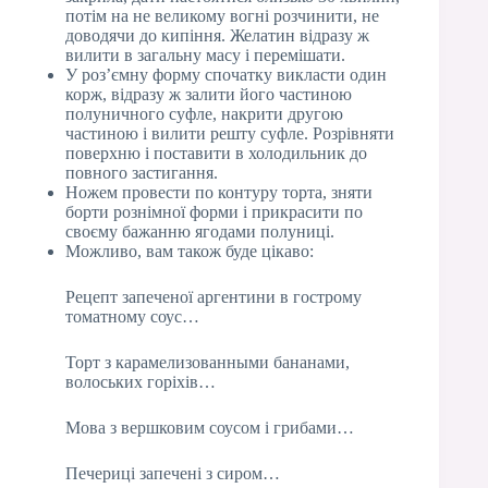
потім на не великому вогні розчинити, не
доводячи до кипіння. Желатин відразу ж
вилити в загальну масу і перемішати.
У роз’ємну форму спочатку викласти один
корж, відразу ж залити його частиною
полуничного суфле, накрити другою
частиною і вилити решту суфле. Розрівняти
поверхню і поставити в холодильник до
повного застигання.
Ножем провести по контуру торта, зняти
борти рознімної форми і прикрасити по
своєму бажанню ягодами полуниці.
Можливо, вам також буде цікаво:
Рецепт запеченої аргентини в гострому
томатному соус…
Торт з карамелизованными бананами,
волоських горіхів…
Мова з вершковим соусом і грибами…
Печериці запечені з сиром…