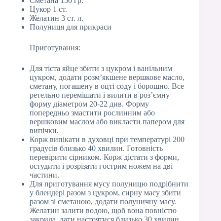
Сметана 150 гр.
Цукор 1 ст.
Желатин 3 ст. л.
Полуниця для прикраси
Приготування:
Для тіста яйце збити з цукром і ванільним
цукром, додати розм’якшене вершкове масло,
сметану, погашену в оцті соду і борошно. Все
ретельно перемішати і вилити в роз’ємну
форму діаметром 20-22 див. Форму
попередньо змастити рослинним або
вершковим маслом або викласти папером для
випічки.
Корж випікати в духовці при температурі 200
градусів близько 40 хвилин. Готовність
перевірити сірником. Корж дістати з форми,
остудити і розрізати гострим ножем на дві
частини.
Для приготування мусу полуницю подрібнити
у блендері разом з цукром, сирну масу збити
разом зі сметаною, додати полуничну масу.
Желатин залити водою, щоб вона повністю
закрила, дати настоятися близько 30 хвилин,