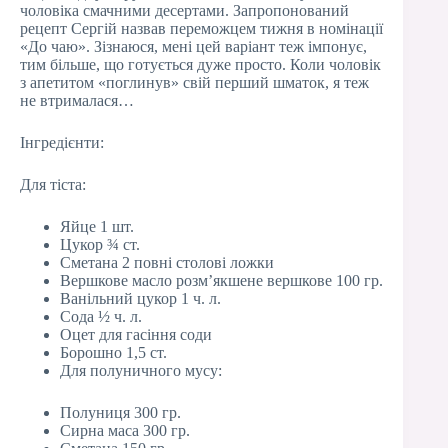
чоловіка смачними десертами. Запропонований
рецепт Сергій назвав переможцем тижня в номінації
«До чаю». Зізнаюся, мені цей варіант теж імпонує,
тим більше, що готується дуже просто. Коли чоловік
з апетитом «поглинув» свій перший шматок, я теж
не втрималася…
Інгредієнти:
Для тіста:
Яйце 1 шт.
Цукор ¾ ст.
Сметана 2 повні столові ложки
Вершкове масло розм’якшене вершкове 100 гр.
Ванільний цукор 1 ч. л.
Сода ½ ч. л.
Оцет для гасіння соди
Борошно 1,5 ст.
Для полуничного мусу:
Полуниця 300 гр.
Сирна маса 300 гр.