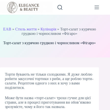
Перейти
до
вмісту
EAB
»
Стиль життя
»
Кулінарія
»
Торт-салат з курячою
грудкою і чорносливом «Фігаро»
Торт-салат з курячою грудкою і чорносливом «Фігаро»
Торти бувають не тільки солодкими. Я дуже люблю
робити закусочні тортики з риби, а ще роблю торти-
салати. Рецептом одного з них я хочу з вами
поділитися.
Може бути назва «торт-салат» трохи гучне для цієї
страви, але в процесі приготування ви обов’язково
зрозумієте, чому я його так назвала.