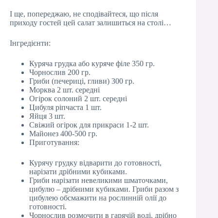
І ще, попереджаю, не сподівайтеся, що після
приходу гостей цей салат залишиться на столі…
Інгредієнти:
Куряча грудка або куряче філе 350 гр.
Чорнослив 200 гр.
Гриби (печериці, гливи) 300 гр.
Морква 2 шт. середні
Огірок солоний 2 шт. середні
Цибуля ріпчаста 1 шт.
Яйця 3 шт.
Свіжий огірок для прикраси 1-2 шт.
Майонез 400-500 гр.
Приготування:
Курячу грудку відварити до готовності,
нарізати дрібними кубиками.
Гриби нарізати невеликими шматочками,
цибулю – дрібними кубиками. Гриби разом з
цибулею обсмажити на рослинній олії до
готовності.
Чорнослив розмочити в гарячій воді, дрібно