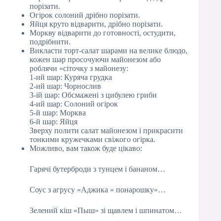
порізати.
Огірок солоний дрібно порізати.
Яйця круто відварити, дрібно порізати.
Моркву відварити до готовності, остудити,
подрібнити.
Викласти торт-салат шарами на велике блюдо,
кожен шар просочуючи майонезом або
роблячи «сіточку з майонезу:
1-ий шар: Куряча грудка
2-ий шар: Чорнослив
3-ій шар: Обсмажені з цибулею гриби
4-ий шар: Солоний огірок
5-й шар: Морква
6-й шар: Яйця
Зверху полити салат майонезом і прикрасити
тонкими кружечками свіжого огірка.
Можливо, вам також буде цікаво:
Гарячі бутерброди з тунцем і бананом…
Соус з агрусу «Аджика » понарошку»…
Зелений кіш «Пыш» зі щавлем і шпинатом…