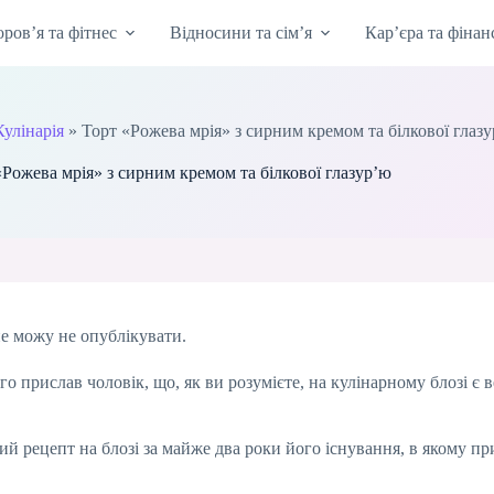
оров’я та фітнес
Відносини та сім’я
Кар’єра та фінан
Кулінарія
»
Торт «Рожева мрія» з сирним кремом та білкової глаз
«Рожева мрія» з сирним кремом та білкової глазур’ю
не можу не опублікувати.
о прислав чоловік, що, як ви розумієте, на кулінарному блозі є
й рецепт на блозі за майже два роки його існування, в якому при