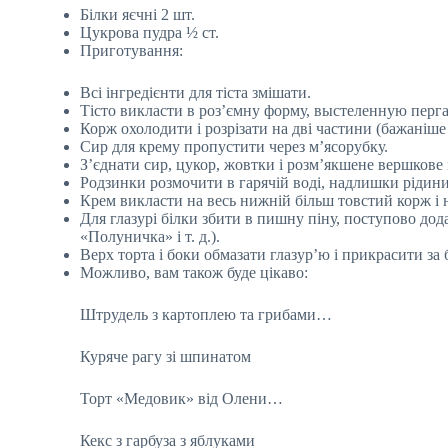
Білки яєчні 2 шт.
Цукрова пудра ½ ст.
Приготування:
Всі інгредієнти для тіста змішати.
Тісто викласти в роз’ємну форму, выстеленную перга
Корж охолодити і розрізати на дві частини (бажаніше
Сир для крему пропустити через м’ясорубку.
З’єднати сир, цукор, жовтки і розм’якшене вершкове 
Родзинки розмочити в гарячій воді, надлишки рідини
Крем викласти на весь нижній більш товстий корж і 
Для глазурі білки збити в пишну піну, поступово дод
«Полуничка» і т. д.).
Верх торта і боки обмазати глазур’ю і прикрасити за
Можливо, вам також буде цікаво:
Штрудель з картоплею та грибами…
Куряче рагу зі шпинатом
Торт «Медовик» від Олени…
Кекс з гарбуза з яблуками