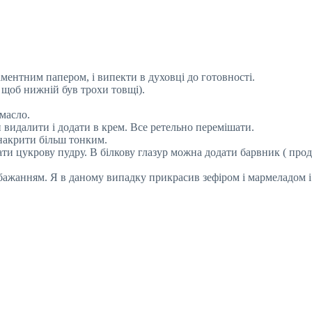
ментним папером, і випекти в духовці до готовності.
 щоб нижній був трохи товщі).
масло.
 видалити і додати в крем. Все ретельно перемішати.
накрити більш тонким.
ати цукрову пудру. В білкову глазур можна додати барвник ( про
 бажанням. Я в даному випадку прикрасив зефіром і мармеладом і