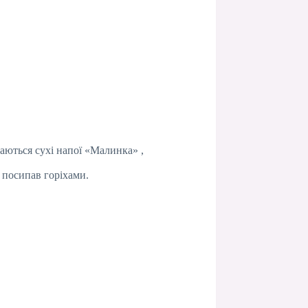
даються сухі напої «Малинка» ,
 посипав горіхами.