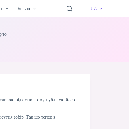
си
Більше
UA
ур’ю
 великою рідкістю. Тому публікую його
сутня зефір. Так що тепер з