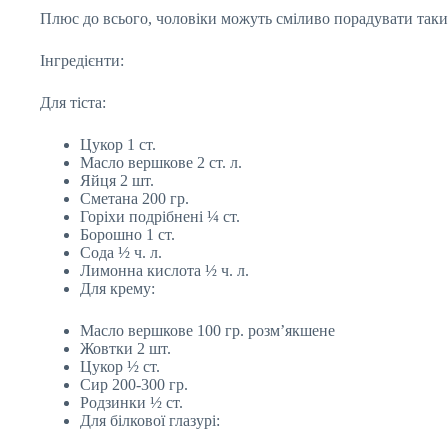
Плюс до всього, чоловіки можуть сміливо порадувати таки
Інгредієнти:
Для тіста:
Цукор 1 ст.
Масло вершкове 2 ст. л.
Яйця 2 шт.
Сметана 200 гр.
Горіхи подрібнені ¼ ст.
Борошно 1 ст.
Сода ½ ч. л.
Лимонна кислота ½ ч. л.
Для крему:
Масло вершкове 100 гр. розм’якшене
Жовтки 2 шт.
Цукор ½ ст.
Сир 200-300 гр.
Родзинки ½ ст.
Для білкової глазурі: