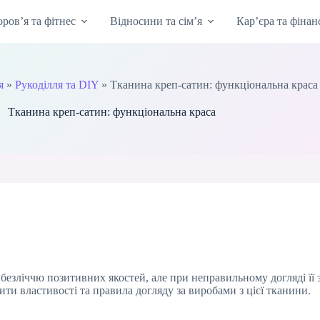
оров’я та фітнес
Відносини та сім’я
Кар’єра та фінан
я
»
Рукоділля та DIY
»
Тканина креп-сатин: функціональна краса
Тканина креп-сатин: функціональна краса
безліччю позитивних якостей, але при неправильному догляді її 
и властивості та правила догляду за виробами з цієї тканини.