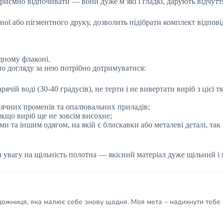
риємно відпочивати — вони дуже м’які і гладкі, дарують відчутт
ої або пігментного друку, дозволить підібрати комплект відповід
одному флаконі.
по догляду за нею потрібно дотримуватися:
чій воді (30-40 градусів), не терти і не вивертати виріб з цієї т
нячних променів та опалювальних приладів;
кщо виріб ще не зовсім висохне;
и та іншим одягом, на якій є блискавки або металеві деталі, так
 увагу на щільність полотна — якісний матеріал дуже щільний і 
удожниця, яка малює себе знову щодня. Моя мета – надихнути тебе 