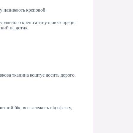
ку називають креповой.
турального креп-сатину шовк-сирець і
ткий на дотик.
вкова тканина коштує досить дорого,
тний бік, все залежить від ефекту,