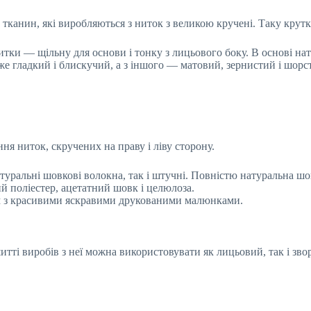
 тканин, які виробляються з ниток з великою кручені. Таку крут
тки — щільну для основи і тонку з лицьового боку. В основі на
же гладкий і блискучий, а з іншого — матовий, зернистий і шорс
я ниток, скручених на праву і ліву сторону.
уральні шовкові волокна, так і штучні. Повністю натуральна шо
ий поліестер, ацетатний шовк і целюлоза.
им з красивими яскравими друкованими малюнками.
і виробів з неї можна використовувати як лицьовий, так і зворо