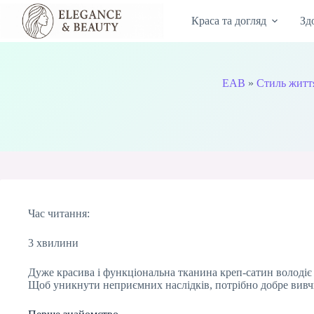
Перейти
до
Краса та догляд
Зд
вмісту
EAB
»
Стиль житт
Час читання:
3 хвилини
Дуже красива і функціональна тканина креп-сатин володіє 
Щоб уникнути неприємних наслідків, потрібно добре вивчит