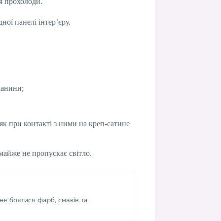
я прохолоди.
ної панелі інтер’єру.
канини;
 як при контакті з ними на креп-сатине
майже не пропускає світло.
не боятися фарб, смаків та