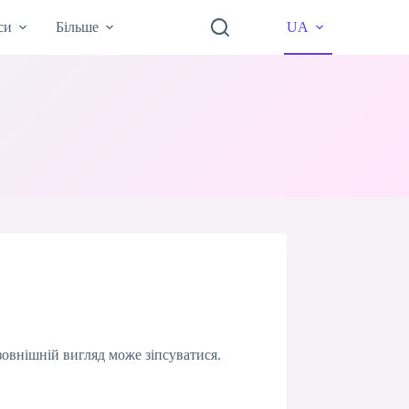
си
Більше
UA
зовнішній вигляд може зіпсуватися.