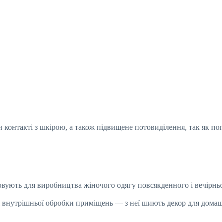
 контакті з шкірою, а також підвищене потовиділення, так як по
ують для виробництва жіночого одягу повсякденного і вечірньо
я внутрішньої обробки приміщень — з неї шиють декор для домашні