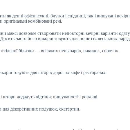
ти як денні офісні сукні, блузки і спідниці, так і вишукані вечірн
 оригінальні комбіновані речі.
ни максі дозволяє створювати неповторні вечірні варіанти одягу
. Досить часто його використовують для пошиття весільних наряді
остільної білизни — всіляких пеньюаров, накидок, сорочок.
використовують для штор в дорогих кафе і ресторанах.
і штори додадуть відтінок вишуканості і розкоші.
ки для декоративних подушок, скатертин.