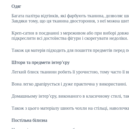
Одяг
Багата палітра відтінків, які фарбують тканина, дозволяє ши
Завдяки тому, що ця тканина двостороння, з неї можна шити
Креп-сатин в поєднанні з мереживом або при виборі довжи
підкреслити всі достоїнства фігури і скорегувати недоліки
Також ця матерія підходить для пошиття предметів перед п
Штори та предмети інтер’єру
Легкий блиск тканини робить її урочистою, тому часто її 
Вона легко драпірується і дуже практична у використанні.
Домашньому інтер’єру, виконаного в класичному стилі, так
Також з цього матеріалу шиють чохли на стільці, наволоч
Постільна білизна