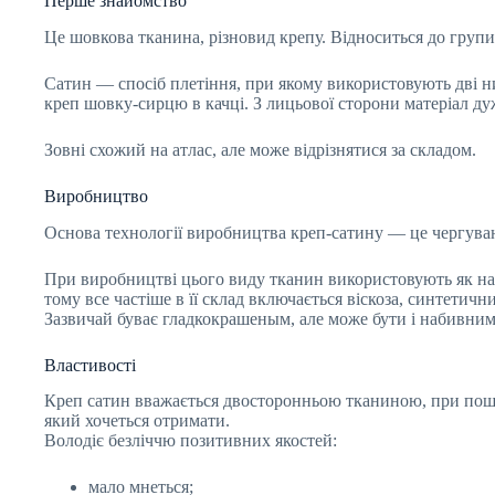
Перше знайомство
Це шовкова тканина, різновид крепу. Відноситься до групи
Сатин — спосіб плетіння, при якому використовують дві ни
креп шовку-сирцю в качці. З лицьової сторони матеріал ду
Зовні схожий на атлас, але може відрізнятися за складом.
Виробництво
Основа технології виробництва креп-сатину — це чергуванн
При виробництві цього виду тканин використовують як нат
тому все частіше в її склад включається віскоза, синтетичн
Зазвичай буває гладкокрашеным, але може бути і набивн
Властивості
Креп сатин вважається двосторонньою тканиною, при пошитт
який хочеться отримати.
Володіє безліччю позитивних якостей:
мало мнеться;