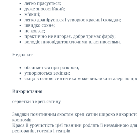
легко прасується;
дуже зносостійкий;
м’який;
легко драпірується і утворює красиві складки;
швидко сохне;
не ковзає;
практично не вигорає, добре тримає фарбу;
володіє пиловідштовхуючими властивостями.
Недоліки:
обсипається при розкрою;
утворюються зачіпки;
якщо в основі синтетика може викликати алергію при
Використання
серветки з креп-сатину
Завдяки позитивним якостям креп-сатин широко використов
костюмів.
Краса й урочистість цієї тканини роблять її незамінною дл
ресторанів, готелів і театрів.