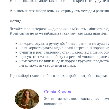
На постільних комплектах з набивного креп-сатину дуже п
А різноманіття забарвлень, які отримують методом реактивн
Догляд
Читайте про: інтерлок — дивовижна м’якість і міцність в 
Креп-сатин не дуже вибаглива тканину, але деякі правила 
використовувати ручну дбайливе прання в не дуже гаря
не використовувати відбілювачі і агресивні порошки;
сушити в розправленому стані, далеко від прямих со
прасувати з матовою боку на режимі «шовк», краще я
намагатися не вішати одяг поруч з грубими предметам
легко можуть утворитися зачіпки.
При виборі тканини або готових виробів потрібно звертати
Софія Коваль
Життя – це полотно. І кожна з нас — х
подорожей