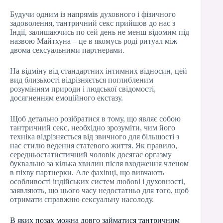
Будучи одним із напрямів духовного і фізичного
задоволення, тантричний секс прийшов до нас з
Індії, залишаючись по сей день не менш відомим під
назвою Майтхуна – це в якомусь роді ритуал між
двома сексуальними партнерами.
На відміну від стандартних інтимних відносин, цей
вид близькості відрізняється поглибленим
розумінням природи і людської свідомості,
досягненням емоційного екстазу.
Щоб детально розібратися в тому, що являє собою
тантричний секс, необхідно зрозуміти, чим його
техніка відрізняється від звичного для більшості з
нас стилю ведення статевого життя. Як правило,
середньостатистичний чоловік досягає оргазму
буквально за кілька хвилин після входження членом
в піхву партнерки. Але фахівці, що вивчають
особливості індійських систем любові і духовності,
заявляють, що цього часу недостатньо для того, щоб
отримати справжню сексуальну насолоду.
В яких позах можна довго займатися тантричним