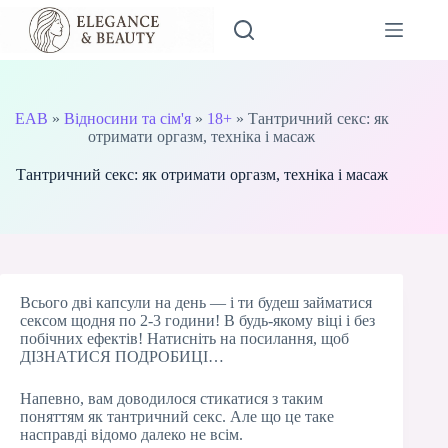
Перейти
до
вмісту
EAB
»
Відносини та сім'я
»
18+
»
Тантричний секс: як
отримати оргазм, техніка і масаж
Тантричний секс: як отримати оргазм, техніка і масаж
Всього дві капсули на день — і ти будеш займатися
сексом щодня по 2-3 години! В будь-якому віці і без
побічних ефектів! Натисніть на посилання, щоб
ДІЗНАТИСЯ ПОДРОБИЦІ…
Напевно, вам доводилося стикатися з таким
поняттям як тантричний секс. Але що це таке
насправді відомо далеко не всім.