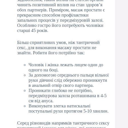
чинить позитивний вплив на стан здоров’я
обох партнерів. Приміром, масаж простати є
прекрасним способом профілактики
запальних процесів у передміхуровій залозі.
Особливо гостро його потребують чоловіки
старші 45 років.
Більш сприятливих умов, ніж тантричний
секс, для виконання масажу простати не
знайти. Робити його потрібно так:
Чоловік і жінка лежать лицем один до
одного на боці.
За допомогою середнього пальця вільної
руки дівчині слід обережно проникнути
в анальний отвір свого партнера.
Проникати глибоко не потрібно,
передміхурова залоза розташована в 4-5
см від ануса.
Виконувати злегка натискальні
поступальні рухи протягом 5-10 хвилин.
Серед різновидів напрямків тантричного сексу