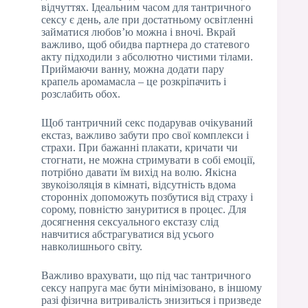
відчуттях. Ідеальним часом для тантричного
сексу є день, але при достатньому освітленні
займатися любов’ю можна і вночі. Вкрай
важливо, щоб обидва партнера до статевого
акту підходили з абсолютно чистими тілами.
Приймаючи ванну, можна додати пару
крапель аромамасла – це розкріпачить і
розслабить обох.
Щоб тантричний секс подарував очікуваний
екстаз, важливо забути про свої комплекси і
страхи. При бажанні плакати, кричати чи
стогнати, не можна стримувати в собі емоції,
потрібно давати їм вихід на волю. Якісна
звукоізоляція в кімнаті, відсутність вдома
сторонніх допоможуть позбутися від страху і
сорому, повністю зануритися в процес. Для
досягнення сексуального екстазу слід
навчитися абстрагуватися від усього
навколишнього світу.
Важливо врахувати, що під час тантричного
сексу напруга має бути мінімізовано, в іншому
разі фізична витривалість знизиться і призведе