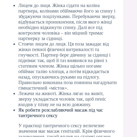
Лицем до лиця. Жінка сідати на коліна
партнера, колінами обіймаючи його за спину і
збуджуючи поцілунками. Перебуваючи зверху,
відбувається проникнення, після якого жінці
необхідно відкинути спину. Далі все під
контролем чоловіка – він міцний тримає
партнерку за сідниці.
Стоячи лицем до лиця. Ця поза зажадає від
жінки певної фізичної витривалості та
гнучкості. Партнер бере дівчину за сідниці і
піднімає так, щоб її таз виявився на рівні з
статевим членом. Жінка щільно ногами
обіймає талію хлопця, а потім відкидається
назад, опускаючись руками на підлогу.
Правильно виконана поза повинна нагадувати
гімнастичний «місток».
Лежачи на животі. Жінка лягає на живіт,
зверху укладається чоловік так, щоб пеніс
входив у піхву не на всю довжину.
Як робити розслабляючий масаж під час
тантричного сексу
У практиці тантричного сексу величезне
значення має масаж геніталій. Крім фізичного
задоволення, такий вплив на статеві органи