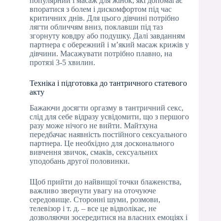
популярний і масаж для жінок, які допомагає
впоратися з болем і дискомфортом під час
критичних днів. Для цього дівчині потрібно
лягти обличчям вниз, поклавши під таз
згорнуту ковдру або подушку. Далі завданням
партнера є обережний і м’який масаж крижів у
дівчини. Масажувати потрібно плавно, на
протязі 3-5 хвилин.
Техніка і підготовка до тантричного статевого
акту
Бажаючи досягти оргазму в тантричний секс,
слід для себе відразу усвідомити, що з першого
разу може нічого не вийти. Майтхуна
передбачає наявність постійного сексуального
партнера. Це необхідно для досконального
вивчення звичок, смаків, сексуальних
уподобань другої половинки.
Щоб прийти до найвищої точки блаженства,
важливо звернути увагу на оточуюче
середовище. Сторонні шуми, розмови,
телевізор і т. д. – все це відволікає, не
дозволяючи зосередитися на власних емоціях і