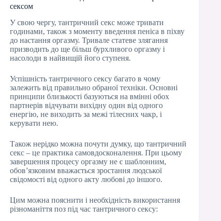
сексом
У свою чергу, тантричний секс може тривати
годинами, також з моменту введення пеніса в піхву
до настання оргазму. Тривале статеве злягання
призводить до ще більш бурхливого оргазму і
насолоди в найвищій його ступеня.
Успішність тантричного сексу багато в чому
залежить від правильно обраної техніки. Основні
принципи близькості базуються на вмінні обох
партнерів відчувати вихідну один від одного
енергію, не виходить за межі тілесних чакр, і
керувати нею.
Також нерідко можна почути думку, що тантричний
секс – це практика самовдосконалення. При цьому
завершення процесу оргазму не є шаблонним,
обов’язковим вважається зростання людської
свідомості від одного акту любові до іншого.
Цим можна пояснити і необхідність використання
різноманіття поз під час тантричного сексу: