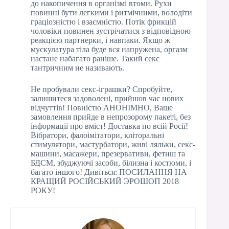
до накопичення в організмі втоми. Рухи
повинні бути легкими і ритмічними, володіти
граціозністю і взаємністю. Потік фрикцій
чоловіки повинен зустрічатися з відповідною
реакцією партнерки, і навпаки. Якщо ж
мускулатура тіла буде вся напружена, оргазм
настане набагато раніше. Такий секс
тантричним не називають.
Не пробували секс-іграшки? Спробуйте,
залишитеся задоволені, прийшов час нових
відчуттів! Повністю АНОНІМНО, Ваше
замовлення прийде в непрозорому пакеті, без
інформації про вміст! Доставка по всій Росії!
Вібратори, фалоімітатори, кліторальні
стимулятори, мастурбатори, живі ляльки, секс-
машини, масажери, презервативи, фетиш та
БДСМ, збуджуючі засоби, білизна і костюми, і
багато іншого! Дивіться: ПОСИЛАННЯ НА
КРАЩИЙ РОСІЙСЬКИЙ ЭРОШОП 2018
РОКУ!